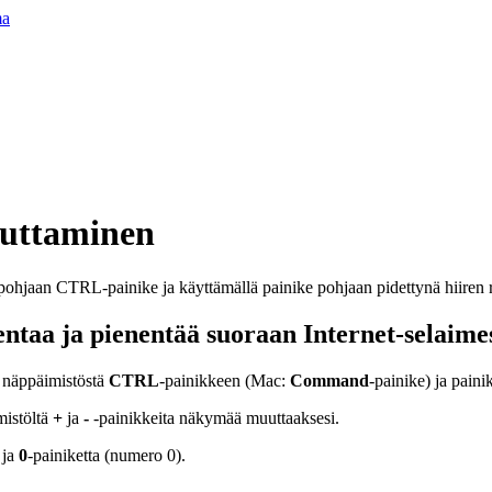
ma
uttaminen
ntaa ja pienentää suoraan Internet-selaime
 näppäimistöstä
CTRL
-painikkeen (Mac:
Command
-painike) ja paini
mistöltä
+
ja
-
-painikkeita näkymää muuttaaksesi.
 ja
0
-painiketta (numero 0).