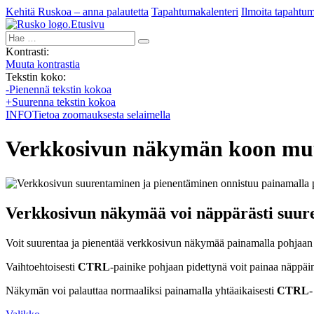
Kehitä Ruskoa – anna palautetta
Tapahtumakalenteri
Ilmoita tapahtu
Etusivu
Hae:
Kontrasti:
Muuta kontrastia
Tekstin koko:
-
Pienennä tekstin kokoa
+
Suurenna tekstin kokoa
INFO
Tietoa zoomauksesta selaimella
Verkkosivun näkymän koon mu
Verkkosivun näkymää voi näppärästi suure
Voit suurentaa ja pienentää verkkosivun näkymää painamalla pohjaan
Vaihtoehtoisesti
CTRL
-painike pohjaan pidettynä voit painaa näppäi
Näkymän voi palauttaa normaaliksi painamalla yhtäaikaisesti
CTRL
-