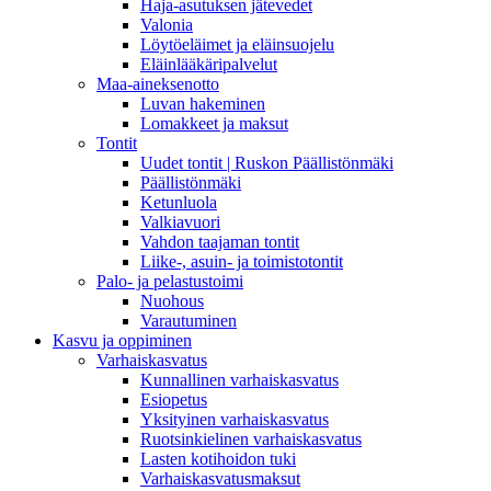
Haja-asutuksen jätevedet
Valonia
Löytöeläimet ja eläinsuojelu
Eläinlääkäripalvelut
Maa-aineksenotto
Luvan hakeminen
Lomakkeet ja maksut
Tontit
Uudet tontit | Ruskon Päällistönmäki
Päällistönmäki
Ketunluola
Valkiavuori
Vahdon taajaman tontit
Liike-, asuin- ja toimistotontit
Palo- ja pelastustoimi
Nuohous
Varautuminen
Kasvu ja oppiminen
Varhaiskasvatus
Kunnallinen varhaiskasvatus
Esiopetus
Yksityinen varhaiskasvatus
Ruotsinkielinen varhaiskasvatus
Lasten kotihoidon tuki
Varhaiskasvatusmaksut