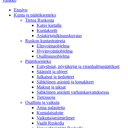
Valikko
Etusivu
Kunta ja päätöksenteko
Tietoa Ruskosta
Katso kartalla
Kuntakortti
Asiakirjajulkisuuskuvaus
Ruskon kuntastrategia
Elinvoimaohjelma
Hyvinvointiohjelma
Osallisuusohjelma
Päätöksenteko
Esityslistat, pöytäkirjat ja viranhaltijapäätökset
Säännöt ja ohjeet
Julkaisut ja tiedotteet
Sähköinen asiointi ja lomakkeet
Maksut ja taksat
Sähköinen asiointi varhaiskasvatuksessa
Tietosuoja
Osallistu ja vaikuta
Anna palautetta
Kuntalaisaloite
Vaikuttajatoimielimet
Vaalit Ruskolla