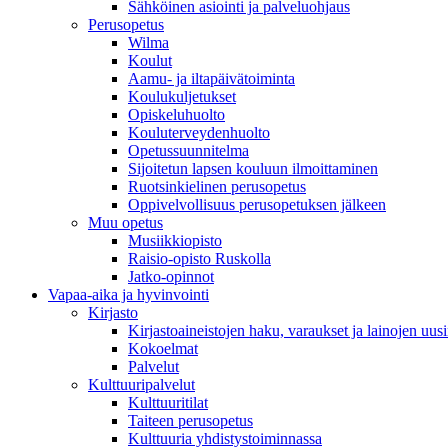
Sähköinen asiointi ja palveluohjaus
Perusopetus
Wilma
Koulut
Aamu- ja iltapäivätoiminta
Koulukuljetukset
Opiskeluhuolto
Kouluterveydenhuolto
Opetussuunnitelma
Sijoitetun lapsen kouluun ilmoittaminen
Ruotsinkielinen perusopetus
Oppivelvollisuus perusopetuksen jälkeen
Muu opetus
Musiikkiopisto
Raisio-opisto Ruskolla
Jatko-opinnot
Vapaa-aika ja hyvinvointi
Kirjasto
Kirjastoaineistojen haku, varaukset ja lainojen uusi
Kokoelmat
Palvelut
Kulttuuripalvelut
Kulttuuritilat
Taiteen perusopetus
Kulttuuria yhdistystoiminnassa