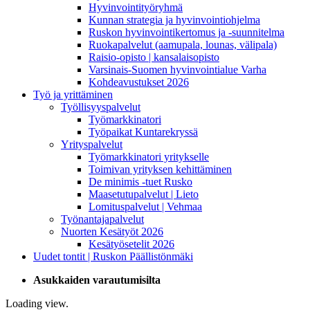
Hyvinvointityöryhmä
Kunnan strategia ja hyvinvointiohjelma
Ruskon hyvinvointikertomus ja -suunnitelma
Ruokapalvelut (aamupala, lounas, välipala)
Raisio-opisto | kansalaisopisto
Varsinais-Suomen hyvinvointialue Varha
Kohdeavustukset 2026
Työ ja yrittäminen
Työllisyyspalvelut
Työmarkkinatori
Työpaikat Kuntarekryssä
Yrityspalvelut
Työmarkkinatori yritykselle
Toimivan yrityksen kehittäminen
De minimis -tuet Rusko
Maasetutupalvelut | Lieto
Lomituspalvelut | Vehmaa
Työnantajapalvelut
Nuorten Kesätyöt 2026
Kesätyösetelit 2026
Uudet tontit | Ruskon Päällistönmäki
Asukkaiden varautumisilta
Loading view.