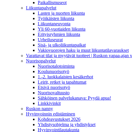
Paikallismuseot
Liikuntapalvelut
Lasten ja nuorten liikunta
Työikäisten liikunta
Liikuntaneuvonta
Yli 60-vuotiaiden liikunta
Erityisryhmien liikunta
Urheiluseurat
Sisä- ja ulkoliikuntapaikat
Vakiovuorojen haku ja muut liikuntatilavaraukset
Varattavat tilat ja myytävät tuotteet | Ruskon vapaa-aja
Nuorisopalvelut
Nuorisotalotoiminta
Koulunuorisotyö
1.-2. luokkalaisten kesäkerhot
Leirit, retket ja tapahtumat
Etsivä nuorisotyö
Nuorisovaltuusto
Sähköinen palvelukanava: Pyydä apua!
Linkkivinkit
Ruskon nanny
Hyvinvoinnin edistäminen
Kohdeavustukset 2026
Yhdistysohjelma ja yhdistykset
Hyvinvointilautakunta