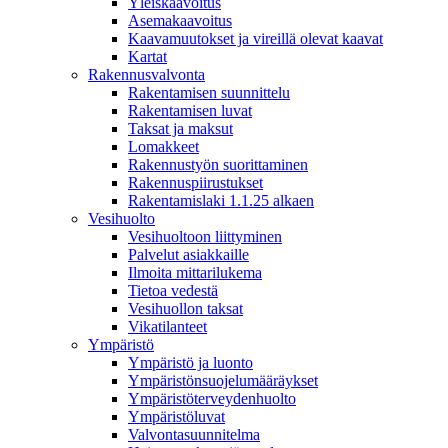
Yleiskaavoitus
Asemakaavoitus
Kaavamuutokset ja vireillä olevat kaavat
Kartat
Rakennusvalvonta
Rakentamisen suunnittelu
Rakentamisen luvat
Taksat ja maksut
Lomakkeet
Rakennustyön suorittaminen
Rakennuspiirustukset
Rakentamislaki 1.1.25 alkaen
Vesihuolto
Vesihuoltoon liittyminen
Palvelut asiakkaille
Ilmoita mittarilukema
Tietoa vedestä
Vesihuollon taksat
Vikatilanteet
Ympäristö
Ympäristö ja luonto
Ympäristönsuojelumääräykset
Ympäristöterveydenhuolto
Ympäristöluvat
Valvontasuunnitelma