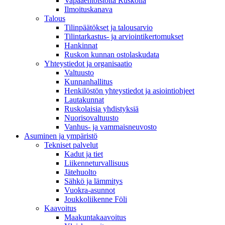
Vapaaehtoistöitä Ruskolla
Ilmoituskanava
Talous
Tilinpäätökset ja talousarvio
Tilintarkastus- ja arviointikertomukset
Hankinnat
Ruskon kunnan ostolaskudata
Yhteystiedot ja organisaatio
Valtuusto
Kunnanhallitus
Henkilöstön yhteystiedot ja asiointiohjeet
Lautakunnat
Ruskolaisia yhdistyksiä
Nuorisovaltuusto
Vanhus- ja vammaisneuvosto
Asuminen ja ympäristö
Tekniset palvelut
Kadut ja tiet
Liikenneturvallisuus
Jätehuolto
Sähkö ja lämmitys
Vuokra-asunnot
Joukkoliikenne Föli
Kaavoitus
Maakuntakaavoitus