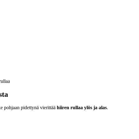
sta
ke pohjaan pidettynä vierittää
hiiren rullaa ylös ja alas
.