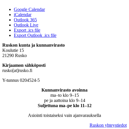
Google Calendar
iCalendar
Outlook 365
Outlook Live
Export .ics file
Export Outlook .ics file
Ruskon kunta ja kunnanvirasto
Koulutie 15
21290 Rusko
Kirjaamon sähköposti
rusko[at]rusko.fi
Y-tunnus 0204524-5
Kunnanvirasto avoinna
ma–to klo 9–15
pe ja aattoina klo 9–14
Suljettuna ma–pe klo 11–12
Asiointi toistaiseksi vain ajanvarauksella
Ruskon yhteystiedot