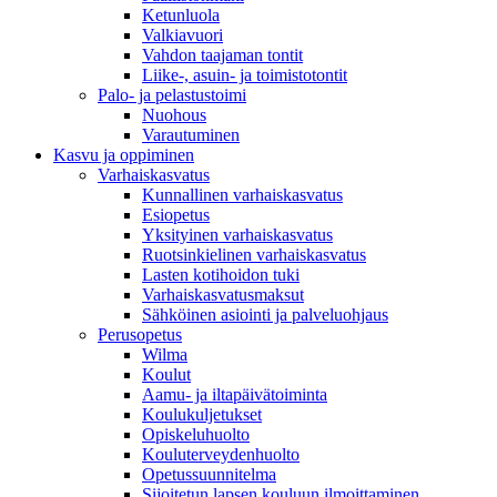
Ketunluola
Valkiavuori
Vahdon taajaman tontit
Liike-, asuin- ja toimistotontit
Palo- ja pelastustoimi
Nuohous
Varautuminen
Kasvu ja oppiminen
Varhaiskasvatus
Kunnallinen varhaiskasvatus
Esiopetus
Yksityinen varhaiskasvatus
Ruotsinkielinen varhaiskasvatus
Lasten kotihoidon tuki
Varhaiskasvatusmaksut
Sähköinen asiointi ja palveluohjaus
Perusopetus
Wilma
Koulut
Aamu- ja iltapäivätoiminta
Koulukuljetukset
Opiskeluhuolto
Kouluterveydenhuolto
Opetussuunnitelma
Sijoitetun lapsen kouluun ilmoittaminen