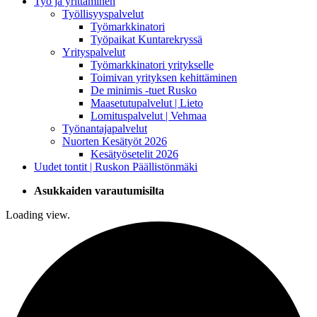
Työ ja yrittäminen
Työllisyyspalvelut
Työmarkkinatori
Työpaikat Kuntarekryssä
Yrityspalvelut
Työmarkkinatori yritykselle
Toimivan yrityksen kehittäminen
De minimis -tuet Rusko
Maasetutupalvelut | Lieto
Lomituspalvelut | Vehmaa
Työnantajapalvelut
Nuorten Kesätyöt 2026
Kesätyösetelit 2026
Uudet tontit | Ruskon Päällistönmäki
Asukkaiden varautumisilta
Loading view.