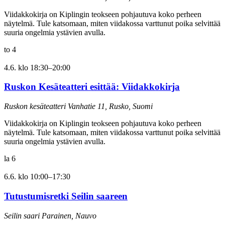
Viidakkokirja on Kiplingin teokseen pohjautuva koko perheen
näytelmä. Tule katsomaan, miten viidakossa varttunut poika selvittää
suuria ongelmia ystävien avulla.
to
4
4.6. klo 18:30
–
20:00
Ruskon Kesäteatteri esittää: Viidakkokirja
Ruskon kesäteatteri
Vanhatie 11, Rusko, Suomi
Viidakkokirja on Kiplingin teokseen pohjautuva koko perheen
näytelmä. Tule katsomaan, miten viidakossa varttunut poika selvittää
suuria ongelmia ystävien avulla.
la
6
6.6. klo 10:00
–
17:30
Tutustumisretki Seilin saareen
Seilin saari
Parainen, Nauvo