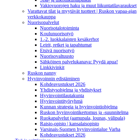
Vakiovuorojen haku ja muut liikuntatilavaraukset
Varattavat tilat ja myytävät tuotteet | Ruskon vapaa-ajan
verkkokauppa
Nuorisopalvelut
Nuorisotalotoiminta
Koulunuorisotyö
1.-2. luokkalaisten kesäkerhot
Leirit, retket ja tapahtumat
Etsivä nuorisotyö
Nuorisovaltuusto
Sähköinen palvelukanava: Pyydä apua!
Linkkivinkit
Ruskon nanny
Hyvinvoinnin edistäminen
Kohdeavustukset 2026
Yhdistysohjelma ja yhdistykset
Hyvinvointilautakunta
Hyvinvointityöryhmä
Kunnan strategia ja hyvinvointiohjelma
Ruskon hyvinvointikertomus ja -suunnitelma
Ruokapalvelut (aamupala, lounas, välipala)
Raisio-opisto | kansalaisopisto
Varsinais-Suomen hyvinvointialue Varha
Kohdeavustukset 2026