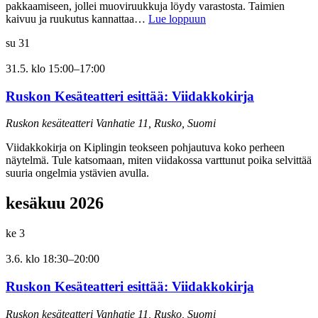
pakkaamiseen, jollei muoviruukkuja löydy varastosta. Taimien
kaivuu ja ruukutus kannattaa…
Lue loppuun
su
31
31.5. klo 15:00
–
17:00
Ruskon Kesäteatteri esittää: Viidakkokirja
Ruskon kesäteatteri
Vanhatie 11, Rusko, Suomi
Viidakkokirja on Kiplingin teokseen pohjautuva koko perheen
näytelmä. Tule katsomaan, miten viidakossa varttunut poika selvittää
suuria ongelmia ystävien avulla.
kesäkuu 2026
ke
3
3.6. klo 18:30
–
20:00
Ruskon Kesäteatteri esittää: Viidakkokirja
Ruskon kesäteatteri
Vanhatie 11, Rusko, Suomi