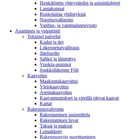
Henkilöstön yhteystiedot ja asiointiohjeet
Lautakunnat
Ruskolaisia yhdistyksiä
Nuorisovaltuusto
Vanhus- ja vammaisneuvosto
Asuminen ja ympäristö
Tekniset palvelut
Kadut ja tiet
Liikenneturvallisuus
Jätehuolto
Sähkö ja lämmitys
Vuokra-asunnot
Joukkoliikenne Föli
Kaavoitus
Maakuntakaavoitus
Yleiskaavoitus
Asemakaavoitus
Kaavamuutokset ja vireillä olevat kaavat
Kartat
Rakennusvalvonta
Rakentamisen suunnittelu
Rakentamisen luvat
Taksat ja maksut
Lomakkeet
Rakennustyön suorittaminen