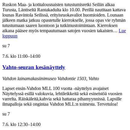
Ruskon Maa- ja kotitalousnaisten tutustumisretki Seiliin alkaa
Turusta, Läntiseltä Rantakadulta klo 10.00. Perillä nautitaan kattava
lounas Ravintola Seilissä, erityisruokavaliot huomioiden. Lounaan
jälkeen matka jatkuu opastetulle kierrokselle, jossa opas vie ryhmän
tutustumaan saaren luontoon ja tutkimustoimintaan. Kierroksen
aikana pääsee myös tempautumaan satojen vuosien takaisten…
Lue
loppuun
su
7
7.6. klo 11:00
–
14:00
Vahto-seuran kesänäyttely
Vahdon lainamakasiinimuseo
Vahdontie 1503, Vahto
Lapset ensin-Vahdon MLL 100 vuotta -näyttelyn avajaiset
Näyttelyssä esillä valokuvia, lehtileikkeitä sekä esineistöä vuosien
varrelta. Räiskäleitä,kahvia sekä hattaraa pihamyynnissä. Lapsille
ilmapalloja sekä ongintaa Vahdon MLL:n toimesta. Tervetuloa!
su
7
7.6. klo 12:30
–
14:00