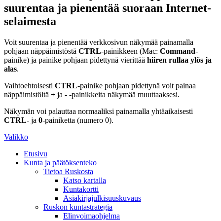
suurentaa ja pienentää suoraan Internet-
selaimesta
Voit suurentaa ja pienentää verkkosivun näkymää painamalla
pohjaan näppäimistöstä
CTRL
-painikkeen (Mac:
Command
-
painike) ja painike pohjaan pidettynä vierittää
hiiren rullaa ylös ja
alas
.
Vaihtoehtoisesti
CTRL
-painike pohjaan pidettynä voit painaa
näppäimistöltä
+
ja
-
-painikkeita näkymää muuttaaksesi.
Näkymän voi palauttaa normaaliksi painamalla yhtäaikaisesti
CTRL
- ja
0
-painiketta (numero 0).
Valikko
Etusivu
Kunta ja päätöksenteko
Tietoa Ruskosta
Katso kartalla
Kuntakortti
Asiakirjajulkisuuskuvaus
Ruskon kuntastrategia
Elinvoimaohjelma