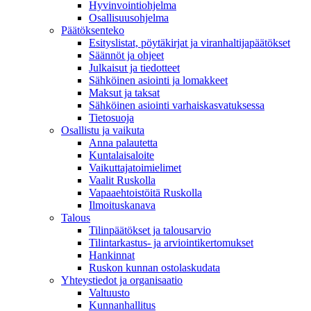
Hyvinvointiohjelma
Osallisuusohjelma
Päätöksenteko
Esityslistat, pöytäkirjat ja viranhaltijapäätökset
Säännöt ja ohjeet
Julkaisut ja tiedotteet
Sähköinen asiointi ja lomakkeet
Maksut ja taksat
Sähköinen asiointi varhaiskasvatuksessa
Tietosuoja
Osallistu ja vaikuta
Anna palautetta
Kuntalaisaloite
Vaikuttajatoimielimet
Vaalit Ruskolla
Vapaaehtoistöitä Ruskolla
Ilmoituskanava
Talous
Tilinpäätökset ja talousarvio
Tilintarkastus- ja arviointikertomukset
Hankinnat
Ruskon kunnan ostolaskudata
Yhteystiedot ja organisaatio
Valtuusto
Kunnanhallitus