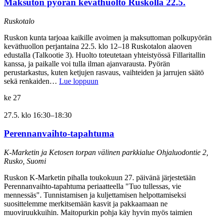
Maksuton pyörän keväthuolto Ruskolla 22.5.
Ruskotalo
Ruskon kunta tarjoaa kaikille avoimen ja maksuttoman polkupyörän
keväthuollon perjantaina 22.5. klo 12–18 Ruskotalon alaoven
edustalla (Talkootie 3). Huolto toteutetaan yhteistyössä Fillaritallin
kanssa, ja paikalle voi tulla ilman ajanvarausta. Pyörän
perustarkastus, kuten ketjujen rasvaus, vaihteiden ja jarrujen säätö
sekä renkaiden…
Lue loppuun
ke
27
27.5. klo 16:30
–
18:30
Perennanvaihto-tapahtuma
K-Marketin ja Ketosen torpan välinen parkkialue
Ohjaluodontie 2,
Rusko, Suomi
Ruskon K-Marketin pihalla toukokuun 27. päivänä järjestetään
Perennanvaihto-tapahtuma periaatteella "Tuo tullessas, vie
mennessäs". Tunnistamisen ja kuljettamisen helpottamiseksi
suosittelemme merkitsemään kasvit ja pakkaamaan ne
muoviruukkuihin. Maitopurkin pohja käy hyvin myös taimien