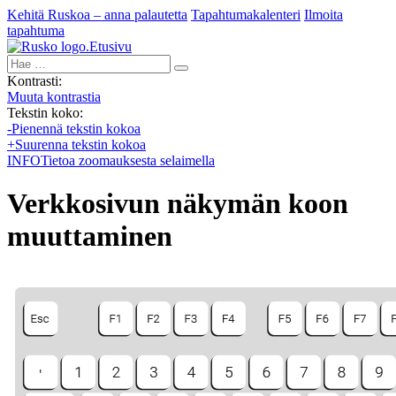
Kehitä Ruskoa – anna palautetta
Tapahtumakalenteri
Ilmoita
tapahtuma
Etusivu
Hae:
Kontrasti:
Muuta kontrastia
Tekstin koko:
-
Pienennä tekstin kokoa
+
Suurenna tekstin kokoa
INFO
Tietoa zoomauksesta selaimella
Verkkosivun näkymän koon
muuttaminen