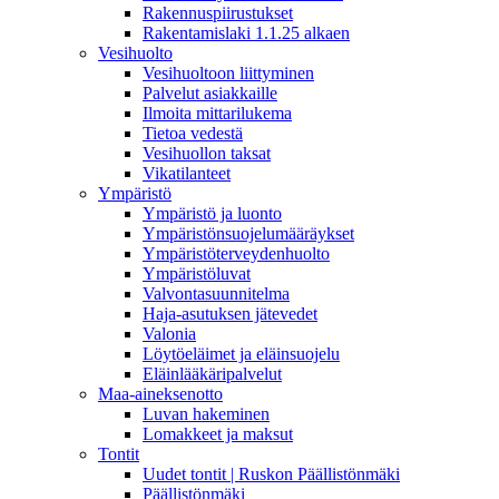
Rakennuspiirustukset
Rakentamislaki 1.1.25 alkaen
Vesihuolto
Vesihuoltoon liittyminen
Palvelut asiakkaille
Ilmoita mittarilukema
Tietoa vedestä
Vesihuollon taksat
Vikatilanteet
Ympäristö
Ympäristö ja luonto
Ympäristönsuojelumääräykset
Ympäristöterveydenhuolto
Ympäristöluvat
Valvontasuunnitelma
Haja-asutuksen jätevedet
Valonia
Löytöeläimet ja eläinsuojelu
Eläinlääkäripalvelut
Maa-aineksenotto
Luvan hakeminen
Lomakkeet ja maksut
Tontit
Uudet tontit | Ruskon Päällistönmäki
Päällistönmäki