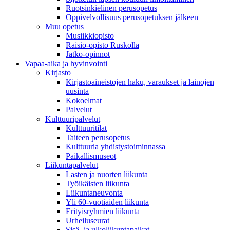
Ruotsinkielinen perusopetus
Oppivelvollisuus perusopetuksen jälkeen
Muu opetus
Musiikkiopisto
Raisio-opisto Ruskolla
Jatko-opinnot
Vapaa-aika ja hyvinvointi
Kirjasto
Kirjastoaineistojen haku, varaukset ja lainojen
uusinta
Kokoelmat
Palvelut
Kulttuuripalvelut
Kulttuuritilat
Taiteen perusopetus
Kulttuuria yhdistystoiminnassa
Paikallismuseot
Liikuntapalvelut
Lasten ja nuorten liikunta
Työikäisten liikunta
Liikuntaneuvonta
Yli 60-vuotiaiden liikunta
Erityisryhmien liikunta
Urheiluseurat
Sisä- ja ulkoliikuntapaikat