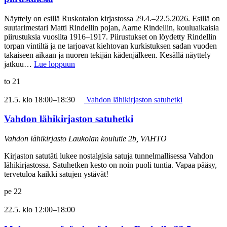
Näyttely on esillä Ruskotalon kirjastossa 29.4.–22.5.2026. Esillä on
suutarimestari Matti Rindellin pojan, Aarne Rindellin, kouluaikaisia
piirustuksia vuosilta 1916–1917. Piirustukset on löydetty Rindellin
torpan vintiltä ja ne tarjoavat kiehtovan kurkistuksen sadan vuoden
takaiseen aikaan ja nuoren tekijän kädenjälkeen. Kesällä näyttely
jatkuu…
Lue loppuun
to
21
21.5. klo 18:00
–
18:30
Vahdon lähikirjaston satuhetki
Vahdon lähikirjaston satuhetki
Vahdon lähikirjasto
Laukolan koulutie 2b, VAHTO
Kirjaston satutäti lukee nostalgisia satuja tunnelmallisessa Vahdon
lähikirjastossa. Satuhetken kesto on noin puoli tuntia. Vapaa pääsy,
tervetuloa kaikki satujen ystävät!
pe
22
22.5. klo 12:00
–
18:00