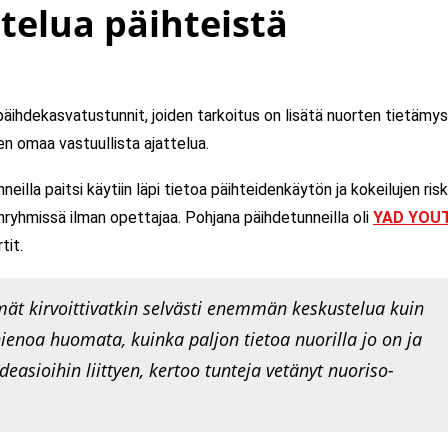
telua päihteistä
päihdekasvatustunnit, joiden tarkoitus on lisätä nuorten tietämy
en omaa vastuullista ajattelua.
neilla paitsi käytiin läpi tietoa päihteidenkäytön ja kokeilujen risk
nryhmissä ilman opettajaa. Pohjana päihdetunneilla oli
YAD YOU
tit.
ät kirvoittivatkin selvästi enemmän keskustelua kuin
ienoa huomata, kuinka paljon tietoa nuorilla jo on ja
deasioihin liittyen, kertoo tunteja vetänyt nuoriso-