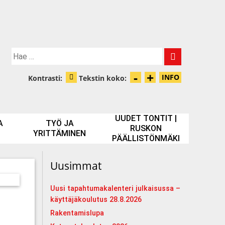
Hae:
-
+
Pienennä tek
Suurenna t
INFO
Kontrasti:
Tekstin koko:
Tietoa zooma
Muuta kontrastia
UUDET TONTIT |
A
TYÖ JA
RUSKON
YRITTÄMINEN
PÄÄLLISTÖNMÄKI
Uusimmat
Uusi tapahtumakalenteri julkaisussa –
käyttäjäkoulutus 28.8.2026
Rakentamislupa