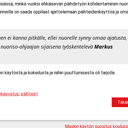
siässä, minkä vuoksi ehkäisevän päihdetyön kohdentaminen nuori
unneilla on saada oppilaat ajattelemaan päihteidenkäyttöä ja om
n ei kanna pitkälle, ellei nuorelle synny omaa ajatusta,
, nuoriso-ohjaajan sijaisena työskentelevä
Markus
käytöstä ja kokeilusta ja niihin puuttumisesta oli tarjolla
ekasvatus
,
päihteet
Takai
Maskin käytön suositus kouluss