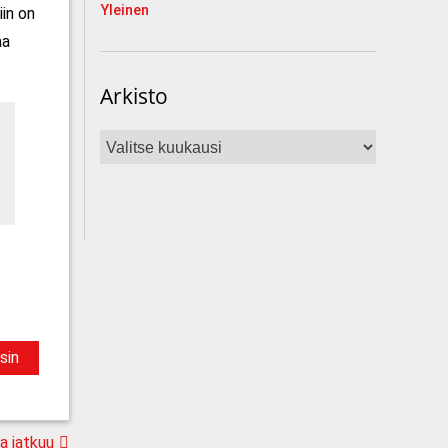
Yleinen
in on
aa
Arkisto
Arkisto
sin
a jatkuu