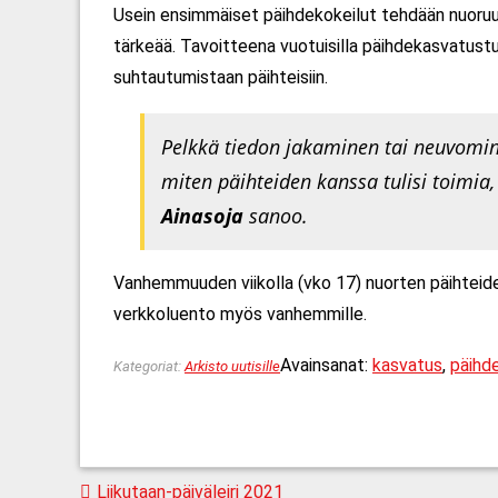
Usein ensimmäiset päihdekokeilut tehdään nuoruu
tärkeää. Tavoitteena vuotuisilla päihdekasvatust
suhtautumistaan päihteisiin.
Pelkkä tiedon jakaminen tai neuvomine
miten päihteiden kanssa tulisi toimia
Ainasoja
sanoo.
Vanhemmuuden viikolla (vko 17) nuorten päihteiden 
verkkoluento myös vanhemmille.
Avainsanat:
kasvatus
,
päihd
Kategoriat:
Arkisto uutisille
Artikkelien
Liikutaan-päiväleiri 2021