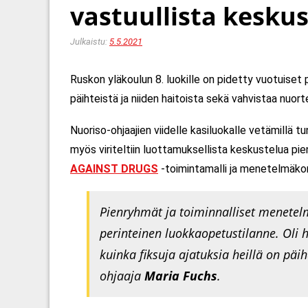
vastuullista keskus
Julkaistu:
5.5.2021
Ruskon yläkoulun 8. luokille on pidetty vuotuiset 
päihteistä ja niiden haitoista sekä vahvistaa nuort
Nuoriso-ohjaajien viidelle kasiluokalle vetämillä tun
myös viriteltiin luottamuksellista keskustelua pie
AGAINST DRUGS
-toimintamalli ja menetelmäkor
Pienryhmät ja toiminnalliset menetelm
perinteinen luokkaopetustilanne. Oli h
kuinka fiksuja ajatuksia heillä on päih
ohjaaja
Maria Fuchs
.