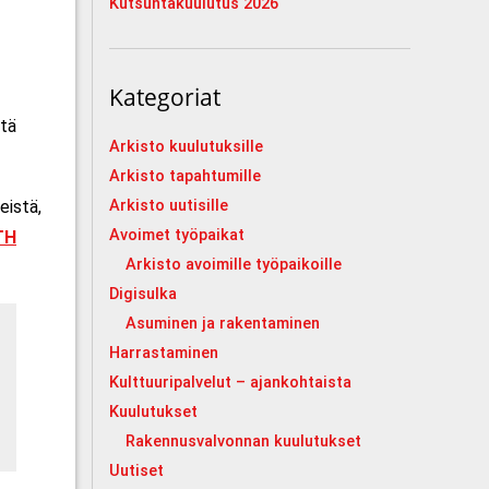
Kutsuntakuulutus 2026
Kategoriat
stä
Arkisto kuulutuksille
Arkisto tapahtumille
eistä,
Arkisto uutisille
Avoimet työpaikat
TH
Arkisto avoimille työpaikoille
Digisulka
Asuminen ja rakentaminen
Harrastaminen
Kulttuuripalvelut – ajankohtaista
Kuulutukset
Rakennusvalvonnan kuulutukset
Uutiset