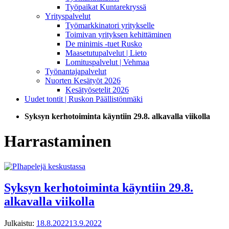
Työpaikat Kuntarekryssä
Yrityspalvelut
Työmarkkinatori yritykselle
Toimivan yrityksen kehittäminen
De minimis -tuet Rusko
Maasetutupalvelut | Lieto
Lomituspalvelut | Vehmaa
Työnantajapalvelut
Nuorten Kesätyöt 2026
Kesätyösetelit 2026
Uudet tontit | Ruskon Päällistönmäki
Syksyn kerhotoiminta käyntiin 29.8. alkavalla viikolla
Harrastaminen
Syksyn kerhotoiminta käyntiin 29.8.
alkavalla viikolla
Julkaistu:
18.8.2022
13.9.2022