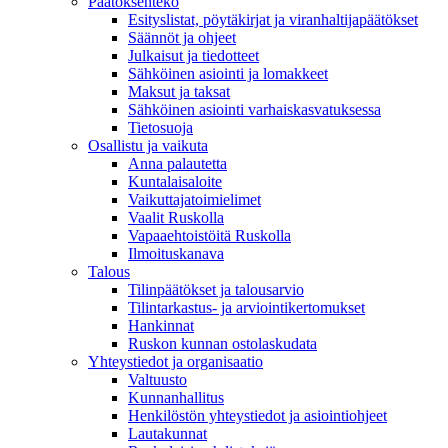
Päätöksenteko
Esityslistat, pöytäkirjat ja viranhaltijapäätökset
Säännöt ja ohjeet
Julkaisut ja tiedotteet
Sähköinen asiointi ja lomakkeet
Maksut ja taksat
Sähköinen asiointi varhaiskasvatuksessa
Tietosuoja
Osallistu ja vaikuta
Anna palautetta
Kuntalaisaloite
Vaikuttajatoimielimet
Vaalit Ruskolla
Vapaaehtoistöitä Ruskolla
Ilmoituskanava
Talous
Tilinpäätökset ja talousarvio
Tilintarkastus- ja arviointikertomukset
Hankinnat
Ruskon kunnan ostolaskudata
Yhteystiedot ja organisaatio
Valtuusto
Kunnanhallitus
Henkilöstön yhteystiedot ja asiointiohjeet
Lautakunnat