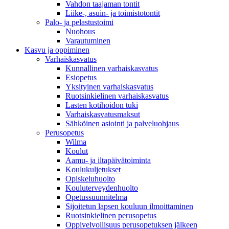
Vahdon taajaman tontit
Liike-, asuin- ja toimistotontit
Palo- ja pelastustoimi
Nuohous
Varautuminen
Kasvu ja oppiminen
Varhaiskasvatus
Kunnallinen varhaiskasvatus
Esiopetus
Yksityinen varhaiskasvatus
Ruotsinkielinen varhaiskasvatus
Lasten kotihoidon tuki
Varhaiskasvatusmaksut
Sähköinen asiointi ja palveluohjaus
Perusopetus
Wilma
Koulut
Aamu- ja iltapäivätoiminta
Koulukuljetukset
Opiskeluhuolto
Kouluterveydenhuolto
Opetussuunnitelma
Sijoitetun lapsen kouluun ilmoittaminen
Ruotsinkielinen perusopetus
Oppivelvollisuus perusopetuksen jälkeen