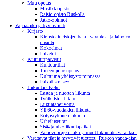
Muu opetus
Musiikkiopisto
Raisio-opisto Ruskolla
Jatko-opinnot
Vapaa-aika ja hyvinvointi
Kirjasto
Kirjastoaineistojen haku, varaukset ja lainojen
uusinta
Kokoelmat
Palvelut
Kulttuuripalvelut
Kulttuuritilat
Taiteen perusopetus
Kulttuuria yhdistystoiminnassa
Paikallismuseot
Liikuntapalvelut
Lasten ja nuorten liikunta
Työikäisten liikunta
Liikuntaneuvonta
Yli 60-vuotiaiden liikunta
Erityisryhmien liikunta
Urheiluseurat
Sisä- ja ulkoliikuntapaikat
Vakiovuorojen haku ja muut liikuntatilavaraukset
Varattavat tilat ja myytävät tuotteet | Ruskon vapaa-ajan