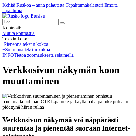
Kehitä Ruskoa – anna palautetta
Tapahtumakalenteri
Ilmoita
tapahtuma
Etusivu
Hae:
Kontrasti:
Muuta kontrastia
Tekstin koko:
-
Pienennä tekstin kokoa
+
Suurenna tekstin kokoa
INFO
Tietoa zoomauksesta selaimella
Verkkosivun näkymän koon
muuttaminen
Verkkosivun näkymää voi näppärästi
suurentaa ja pienentää suoraan Internet-