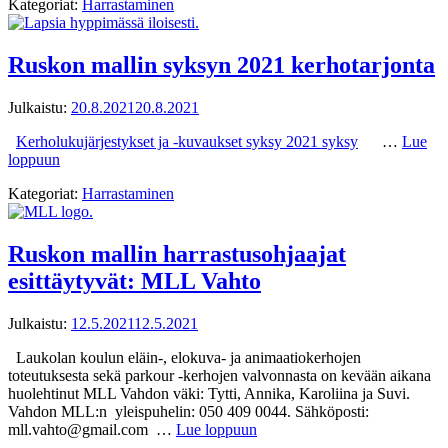
Kategoriat:
Harrastaminen
Ruskon mallin syksyn 2021 kerhotarjonta
Julkaistu:
20.8.2021
20.8.2021
Kerholukujärjestykset ja -kuvaukset syksy 2021 syksy
…
Lue
loppuun
Kategoriat:
Harrastaminen
Ruskon mallin harrastusohjaajat
esittäytyvät: MLL Vahto
Julkaistu:
12.5.2021
12.5.2021
Laukolan koulun eläin-, elokuva- ja animaatiokerhojen
toteutuksesta sekä parkour -kerhojen valvonnasta on kevään aikana
huolehtinut MLL Vahdon väki: Tytti, Annika, Karoliina ja Suvi.
Vahdon MLL:n yleispuhelin: 050 409 0044. Sähköposti:
mll.vahto@gmail.com …
Lue loppuun