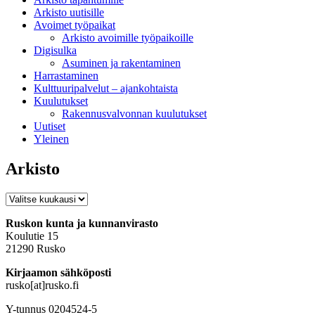
Arkisto uutisille
Avoimet työpaikat
Arkisto avoimille työpaikoille
Digisulka
Asuminen ja rakentaminen
Harrastaminen
Kulttuuripalvelut – ajankohtaista
Kuulutukset
Rakennusvalvonnan kuulutukset
Uutiset
Yleinen
Arkisto
Arkisto
Ruskon kunta ja kunnanvirasto
Koulutie 15
21290 Rusko
Kirjaamon sähköposti
rusko[at]rusko.fi
Y-tunnus 0204524-5