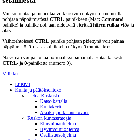
selaimesta
Voit suurentaa ja pienentää verkkosivun näkymää painamalla
pohjaan näppäimistöstä
CTRL
-painikkeen (Mac:
Command
-
painike) ja painike pohjaan pidettynä vierittää
hiiren rullaa ylös ja
alas
.
Vaihtoehtoisesti
CTRL
-painike pohjaan pidettynä voit painaa
näppäimistöltä
+
ja
-
-painikkeita näkymää muuttaaksesi.
Näkymän voi palauttaa normaaliksi painamalla yhtäaikaisesti
CTRL
- ja
0
-painiketta (numero 0).
Valikko
Etusivu
Kunta ja päätöksenteko
Tietoa Ruskosta
Katso kartalla
Kuntakortti
Asiakirjajulkisuuskuvaus
Ruskon kuntastrategia
Elinvoimaohjelma
Hyvinvointiohjelma
Osallisuusohjelma