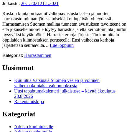
Julkaistu:
20.1.2021
21.1.2021
Ruskon kunta on saanut valtionavustusta lasten ja nuorten
harrastustoiminnan järjestämiseksi koulupäivän yhteydessä.
Harrastamisen Suomen mallina tunnetun avustuksen tavoitteena on,
että jokaiselle nuorelle löytyy harrastus ja että kerhotoiminta juurtuu
pysyväksi käytännöksi. Harrastekerhoja järjestetään kouluittain
oppilaiden kiinnostuksen perusteella. Ensi vaiheessa kerhoja
järjestetään seuraavilta…
Lue loppuun
Kategoriat:
Harrastaminen
Uusimmat
Kuulutus Varsinais-Suomen vesien ja voimien
vaihemaakuntakaavaluonnoksesta
Uusi tapahtumakalenteri julkaisussa – käyttäjäkoulutus
28.8.2026
Rakentamislupa
Kategoriat
Arkisto kuulutuksille
Arkisto tapahtumille