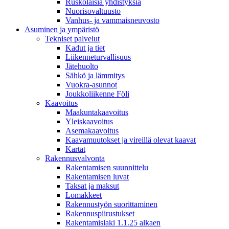
Ruskolaisia yhdistyksiä
Nuorisovaltuusto
Vanhus- ja vammaisneuvosto
Asuminen ja ympäristö
Tekniset palvelut
Kadut ja tiet
Liikenneturvallisuus
Jätehuolto
Sähkö ja lämmitys
Vuokra-asunnot
Joukkoliikenne Föli
Kaavoitus
Maakuntakaavoitus
Yleiskaavoitus
Asemakaavoitus
Kaavamuutokset ja vireillä olevat kaavat
Kartat
Rakennusvalvonta
Rakentamisen suunnittelu
Rakentamisen luvat
Taksat ja maksut
Lomakkeet
Rakennustyön suorittaminen
Rakennuspiirustukset
Rakentamislaki 1.1.25 alkaen