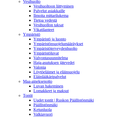
Vesihuolto
Vesihuoltoon liittyminen
Palvelut asiakkaille
Ilmoita mittarilukema
Tietoa vedestä
Vesihuollon taksat
Vikatilanteet
Ympäristö
Ympäristö ja luonto
Ympäristönsuojelumääräykset
Ympäristöterveydenhuolto
Ympäristöluvat
Valvontasuunnitelma
Haja-asutuksen jätevedet
Valonia
Löytöeläimet ja eläinsuojelu
Eläinlääkäripalvelut
Maa-aineksenotto
Luvan hakeminen
Lomakkeet ja maksut
Tontit
Uudet tontit | Ruskon Päällistönmäki
Päällistönmäki
Ketunluola
Valkiavuori