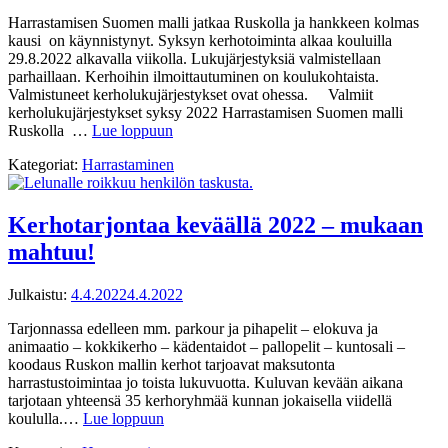
Harrastamisen Suomen malli jatkaa Ruskolla ja hankkeen kolmas
kausi on käynnistynyt. Syksyn kerhotoiminta alkaa kouluilla
29.8.2022 alkavalla viikolla. Lukujärjestyksiä valmistellaan
parhaillaan. Kerhoihin ilmoittautuminen on koulukohtaista.
Valmistuneet kerholukujärjestykset ovat ohessa. Valmiit
kerholukujärjestykset syksy 2022 Harrastamisen Suomen malli
Ruskolla …
Lue loppuun
Kategoriat:
Harrastaminen
Kerhotarjontaa keväällä 2022 – mukaan
mahtuu!
Julkaistu:
4.4.2022
4.4.2022
Tarjonnassa edelleen mm. parkour ja pihapelit – elokuva ja
animaatio – kokkikerho – kädentaidot – pallopelit – kuntosali –
koodaus Ruskon mallin kerhot tarjoavat maksutonta
harrastustoimintaa jo toista lukuvuotta. Kuluvan kevään aikana
tarjotaan yhteensä 35 kerhoryhmää kunnan jokaisella viidellä
koululla.…
Lue loppuun