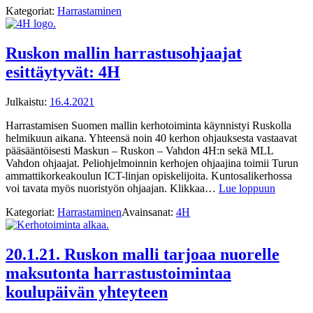
Kategoriat:
Harrastaminen
Ruskon mallin harrastusohjaajat
esittäytyvät: 4H
Julkaistu:
16.4.2021
Harrastamisen Suomen mallin kerhotoiminta käynnistyi Ruskolla
helmikuun aikana. Yhteensä noin 40 kerhon ohjauksesta vastaavat
pääsääntöisesti Maskun – Ruskon – Vahdon 4H:n sekä MLL
Vahdon ohjaajat. Peliohjelmoinnin kerhojen ohjaajina toimii Turun
ammattikorkeakoulun ICT-linjan opiskelijoita. Kuntosalikerhossa
voi tavata myös nuoristyön ohjaajan. Klikkaa…
Lue loppuun
Kategoriat:
Harrastaminen
Avainsanat:
4H
20.1.21. Ruskon malli tarjoaa nuorelle
maksutonta harrastustoimintaa
koulupäivän yhteyteen