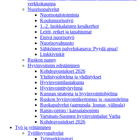
verkkokauppa
Nuorisopalvelut
Nuorisotalotoiminta
Koulunuorisotyö
1.-2. luokkalaisten kesäkerhot
Leirit, retket ja tapahtumat
Etsivä nuorisotyö
Nuorisovaltuusto
Sähköinen palvelukanava: Pyydä apua!
Linkkivinkit
Ruskon nanny
Hyvinvoinnin edistäminen
Kohdeavustukset 2026
Yhdistysohjelma ja yhdistykset
Hyvinvointilautakunta
Hyvinvointityöryhmä
Kunnan strategia ja hyvinvointiohjelma
Ruskon hyvinvointikertomus ja -suunnitelma
Ruokapalvelut (aamupala, lounas, välipala)
Raisio-opisto | kansalaisopisto
Varsinais-Suomen hyvinvointialue Varha
Kohdeavustukset 2026
Työ ja yrittäminen
Työllisyyspalvelut
Työmarkkinatori