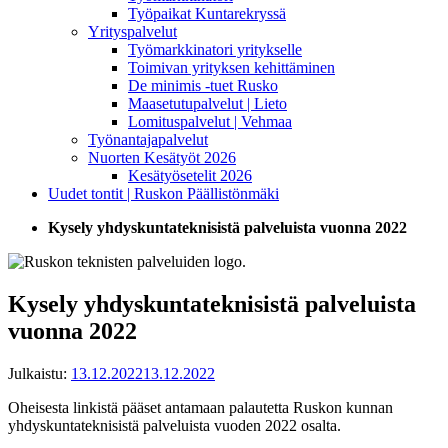
Työpaikat Kuntarekryssä
Yrityspalvelut
Työmarkkinatori yritykselle
Toimivan yrityksen kehittäminen
De minimis -tuet Rusko
Maasetutupalvelut | Lieto
Lomituspalvelut | Vehmaa
Työnantajapalvelut
Nuorten Kesätyöt 2026
Kesätyösetelit 2026
Uudet tontit | Ruskon Päällistönmäki
Kysely yhdyskuntateknisistä palveluista vuonna 2022
Kysely yhdyskuntateknisistä palveluista
vuonna 2022
Julkaistu:
13.12.2022
13.12.2022
Oheisesta linkistä pääset antamaan palautetta Ruskon kunnan
yhdyskuntateknisistä palveluista vuoden 2022 osalta.