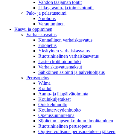
Vahdon taajaman tontit
Liike-, asuin- ja toimistotontit
Palo- ja pelastustoimi
Nuohous
Varautuminen
Kasvu ja oppiminen
Varhaiskasvatus
Kunnallinen varhaiskasvatus
Esiopetus
Yksityinen varhaiskasvatus
Ruotsinkielinen varhaiskasvatus
Lasten kotihoidon tuki
Varhaiskasvatusmaksut
Sähköinen asiointi ja palveluohjaus
Perusopetus
Wilma
Koulut
Aamu- ja iltapäivätoiminta
Koulukuljetukset
Opiskeluhuolto
Kouluterveydenhuolto
Opetussuunnitelma
Sijoitetun lapsen kouluun ilmoittaminen
Ruotsinkielinen perusopetus
Oppivelvollisuus perusopetuksen jälkeen