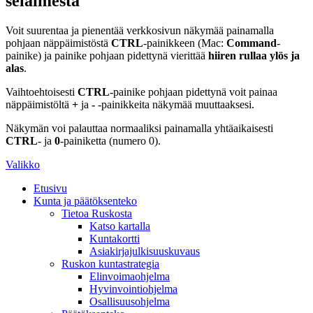
selaimesta
Voit suurentaa ja pienentää verkkosivun näkymää painamalla
pohjaan näppäimistöstä
CTRL
-painikkeen (Mac:
Command
-
painike) ja painike pohjaan pidettynä vierittää
hiiren rullaa ylös ja
alas
.
Vaihtoehtoisesti
CTRL
-painike pohjaan pidettynä voit painaa
näppäimistöltä
+
ja
-
-painikkeita näkymää muuttaaksesi.
Näkymän voi palauttaa normaaliksi painamalla yhtäaikaisesti
CTRL
- ja
0
-painiketta (numero 0).
Valikko
Etusivu
Kunta ja päätöksenteko
Tietoa Ruskosta
Katso kartalla
Kuntakortti
Asiakirjajulkisuuskuvaus
Ruskon kuntastrategia
Elinvoimaohjelma
Hyvinvointiohjelma
Osallisuusohjelma