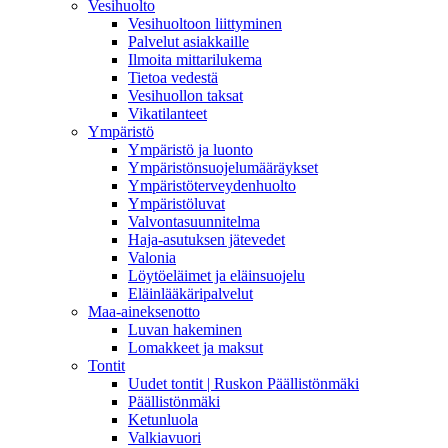
Vesihuolto
Vesihuoltoon liittyminen
Palvelut asiakkaille
Ilmoita mittarilukema
Tietoa vedestä
Vesihuollon taksat
Vikatilanteet
Ympäristö
Ympäristö ja luonto
Ympäristönsuojelumääräykset
Ympäristöterveydenhuolto
Ympäristöluvat
Valvontasuunnitelma
Haja-asutuksen jätevedet
Valonia
Löytöeläimet ja eläinsuojelu
Eläinlääkäripalvelut
Maa-aineksenotto
Luvan hakeminen
Lomakkeet ja maksut
Tontit
Uudet tontit | Ruskon Päällistönmäki
Päällistönmäki
Ketunluola
Valkiavuori