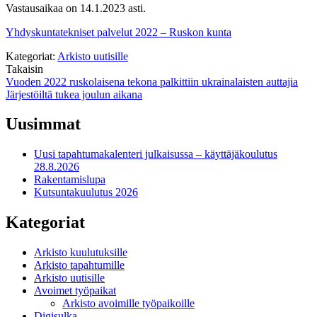
Vastausaikaa on 14.1.2023 asti.
Yhdyskuntatekniset palvelut 2022 – Ruskon kunta
Kategoriat:
Arkisto uutisille
Takaisin
Artikkelien
Vuoden 2022 ruskolaisena tekona palkittiin ukrainalaisten auttajia
Järjestöiltä tukea joulun aikana
selaus
Uusimmat
Uusi tapahtumakalenteri julkaisussa – käyttäjäkoulutus
28.8.2026
Rakentamislupa
Kutsuntakuulutus 2026
Kategoriat
Arkisto kuulutuksille
Arkisto tapahtumille
Arkisto uutisille
Avoimet työpaikat
Arkisto avoimille työpaikoille
Digisulka