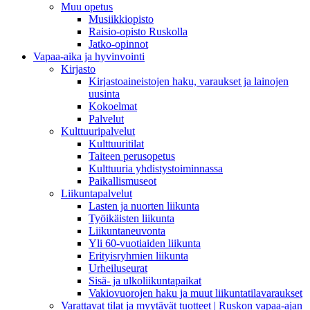
Muu opetus
Musiikkiopisto
Raisio-opisto Ruskolla
Jatko-opinnot
Vapaa-aika ja hyvinvointi
Kirjasto
Kirjastoaineistojen haku, varaukset ja lainojen
uusinta
Kokoelmat
Palvelut
Kulttuuripalvelut
Kulttuuritilat
Taiteen perusopetus
Kulttuuria yhdistystoiminnassa
Paikallismuseot
Liikuntapalvelut
Lasten ja nuorten liikunta
Työikäisten liikunta
Liikuntaneuvonta
Yli 60-vuotiaiden liikunta
Erityisryhmien liikunta
Urheiluseurat
Sisä- ja ulkoliikuntapaikat
Vakiovuorojen haku ja muut liikuntatilavaraukset
Varattavat tilat ja myytävät tuotteet | Ruskon vapaa-ajan