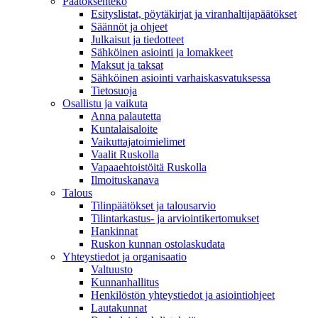
Päätöksenteko
Esityslistat, pöytäkirjat ja viranhaltijapäätökset
Säännöt ja ohjeet
Julkaisut ja tiedotteet
Sähköinen asiointi ja lomakkeet
Maksut ja taksat
Sähköinen asiointi varhaiskasvatuksessa
Tietosuoja
Osallistu ja vaikuta
Anna palautetta
Kuntalaisaloite
Vaikuttajatoimielimet
Vaalit Ruskolla
Vapaaehtoistöitä Ruskolla
Ilmoituskanava
Talous
Tilinpäätökset ja talousarvio
Tilintarkastus- ja arviointikertomukset
Hankinnat
Ruskon kunnan ostolaskudata
Yhteystiedot ja organisaatio
Valtuusto
Kunnanhallitus
Henkilöstön yhteystiedot ja asiointiohjeet
Lautakunnat