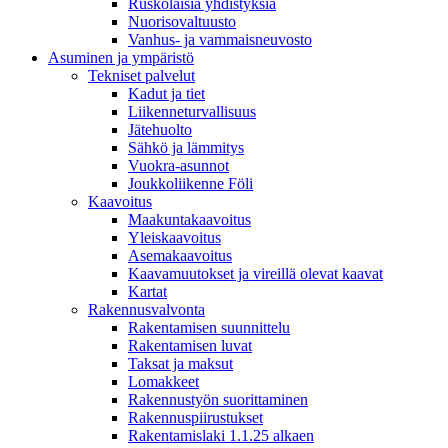
Ruskolaisia yhdistyksiä
Nuorisovaltuusto
Vanhus- ja vammaisneuvosto
Asuminen ja ympäristö
Tekniset palvelut
Kadut ja tiet
Liikenneturvallisuus
Jätehuolto
Sähkö ja lämmitys
Vuokra-asunnot
Joukkoliikenne Föli
Kaavoitus
Maakuntakaavoitus
Yleiskaavoitus
Asemakaavoitus
Kaavamuutokset ja vireillä olevat kaavat
Kartat
Rakennusvalvonta
Rakentamisen suunnittelu
Rakentamisen luvat
Taksat ja maksut
Lomakkeet
Rakennustyön suorittaminen
Rakennuspiirustukset
Rakentamislaki 1.1.25 alkaen