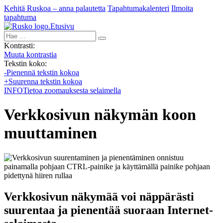
Kehitä Ruskoa – anna palautetta
Tapahtumakalenteri
Ilmoita
tapahtuma
Etusivu
Hae:
Kontrasti:
Muuta kontrastia
Tekstin koko:
-
Pienennä tekstin kokoa
+
Suurenna tekstin kokoa
INFO
Tietoa zoomauksesta selaimella
Verkkosivun näkymän koon
muuttaminen
Verkkosivun näkymää voi näppärästi
suurentaa ja pienentää suoraan Internet-