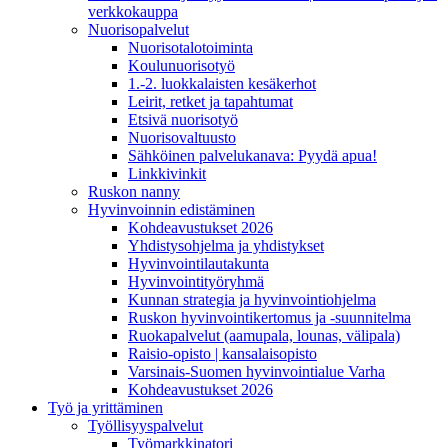
verkkokauppa
Nuorisopalvelut
Nuorisotalotoiminta
Koulunuorisotyö
1.-2. luokkalaisten kesäkerhot
Leirit, retket ja tapahtumat
Etsivä nuorisotyö
Nuorisovaltuusto
Sähköinen palvelukanava: Pyydä apua!
Linkkivinkit
Ruskon nanny
Hyvinvoinnin edistäminen
Kohdeavustukset 2026
Yhdistysohjelma ja yhdistykset
Hyvinvointilautakunta
Hyvinvointityöryhmä
Kunnan strategia ja hyvinvointiohjelma
Ruskon hyvinvointikertomus ja -suunnitelma
Ruokapalvelut (aamupala, lounas, välipala)
Raisio-opisto | kansalaisopisto
Varsinais-Suomen hyvinvointialue Varha
Kohdeavustukset 2026
Työ ja yrittäminen
Työllisyyspalvelut
Työmarkkinatori