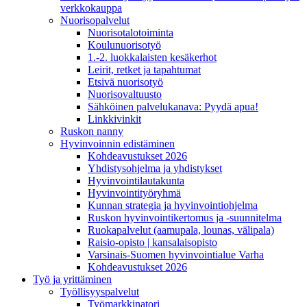
verkkokauppa
Nuorisopalvelut
Nuorisotalotoiminta
Koulunuorisotyö
1.-2. luokkalaisten kesäkerhot
Leirit, retket ja tapahtumat
Etsivä nuorisotyö
Nuorisovaltuusto
Sähköinen palvelukanava: Pyydä apua!
Linkkivinkit
Ruskon nanny
Hyvinvoinnin edistäminen
Kohdeavustukset 2026
Yhdistysohjelma ja yhdistykset
Hyvinvointilautakunta
Hyvinvointityöryhmä
Kunnan strategia ja hyvinvointiohjelma
Ruskon hyvinvointikertomus ja -suunnitelma
Ruokapalvelut (aamupala, lounas, välipala)
Raisio-opisto | kansalaisopisto
Varsinais-Suomen hyvinvointialue Varha
Kohdeavustukset 2026
Työ ja yrittäminen
Työllisyyspalvelut
Työmarkkinatori