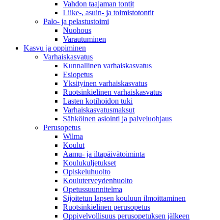
Vahdon taajaman tontit
Liike-, asuin- ja toimistotontit
Palo- ja pelastustoimi
Nuohous
Varautuminen
Kasvu ja oppiminen
Varhaiskasvatus
Kunnallinen varhaiskasvatus
Esiopetus
Yksityinen varhaiskasvatus
Ruotsinkielinen varhaiskasvatus
Lasten kotihoidon tuki
Varhaiskasvatusmaksut
Sähköinen asiointi ja palveluohjaus
Perusopetus
Wilma
Koulut
Aamu- ja iltapäivätoiminta
Koulukuljetukset
Opiskeluhuolto
Kouluterveydenhuolto
Opetussuunnitelma
Sijoitetun lapsen kouluun ilmoittaminen
Ruotsinkielinen perusopetus
Oppivelvollisuus perusopetuksen jälkeen