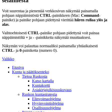
selaimesta
Voit suurentaa ja pienentää verkkosivun näkymää painamalla
pohjaan näppäimistöstä
CTRL
-painikkeen (Mac:
Command
-
painike) ja painike pohjaan pidettynä vierittää
hiiren rullaa ylös ja
alas
.
Vaihtoehtoisesti
CTRL
-painike pohjaan pidettynä voit painaa
näppäimistöltä
+
ja
-
-painikkeita näkymää muuttaaksesi.
Näkymän voi palauttaa normaaliksi painamalla yhtäaikaisesti
CTRL
- ja
0
-painiketta (numero 0).
Valikko
Etusivu
Kunta ja päätöksenteko
Tietoa Ruskosta
Katso kartalla
Kuntakortti
Asiakirjajulkisuuskuvaus
Ruskon kuntastrategia
Elinvoimaohjelma
Hyvinvointiohjelma
Osallisuusohjelma