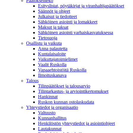
Päätöksenteko
Esityslistat, pöytäkirjat ja viranhaltijapäätökset
Säännöt ja ohjeet
Julkaisut ja tiedotteet
Sähköinen asiointi ja lomakkeet
Maksut ja taksat
Sähköinen asiointi varhaiskasvatuksessa
Tietosuoja
Osallistu ja vaikuta
Anna palautetta
Kuntalaisaloite
Vaikuttajatoimielimet
Vaalit Ruskolla
Vapaaehtoistöitä Ruskolla
Ilmoituskanava
Talous
Tilinpäätökset ja talousarvio
Tilintarkastus- ja arviointikertomukset
Hankinnat
Ruskon kunnan ostolaskudata
Yhteystiedot ja organisaatio
Valtuusto
Kunnanhallitus
Henkilöstön yhteystiedot ja asiointiohjeet
Lautakunnat