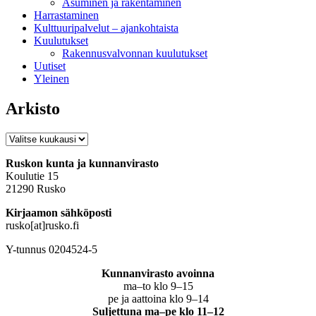
Asuminen ja rakentaminen
Harrastaminen
Kulttuuripalvelut – ajankohtaista
Kuulutukset
Rakennusvalvonnan kuulutukset
Uutiset
Yleinen
Arkisto
Arkisto
Ruskon kunta ja kunnanvirasto
Koulutie 15
21290 Rusko
Kirjaamon sähköposti
rusko[at]rusko.fi
Y-tunnus 0204524-5
Kunnanvirasto avoinna
ma–to klo 9–15
pe ja aattoina klo 9–14
Suljettuna ma–pe klo 11–12