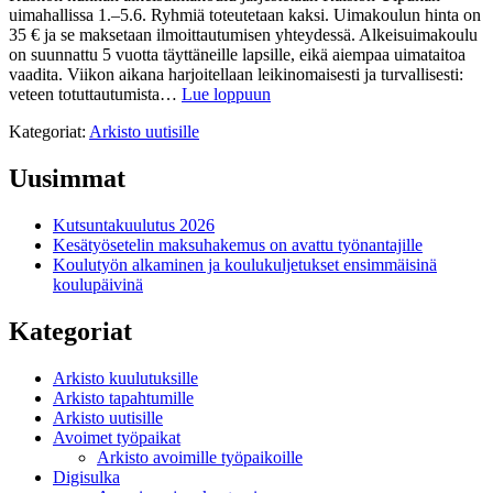
uimahallissa 1.–5.6. Ryhmiä toteutetaan kaksi. Uimakoulun hinta on
35 € ja se maksetaan ilmoittautumisen yhteydessä. Alkeisuimakoulu
on suunnattu 5 vuotta täyttäneille lapsille, eikä aiempaa uimataitoa
vaadita. Viikon aikana harjoitellaan leikinomaisesti ja turvallisesti:
veteen totuttautumista…
Lue loppuun
Kategoriat:
Arkisto uutisille
Uusimmat
Kutsuntakuulutus 2026
Kesätyösetelin maksuhakemus on avattu työnantajille
Koulutyön alkaminen ja koulukuljetukset ensimmäisinä
koulupäivinä
Kategoriat
Arkisto kuulutuksille
Arkisto tapahtumille
Arkisto uutisille
Avoimet työpaikat
Arkisto avoimille työpaikoille
Digisulka