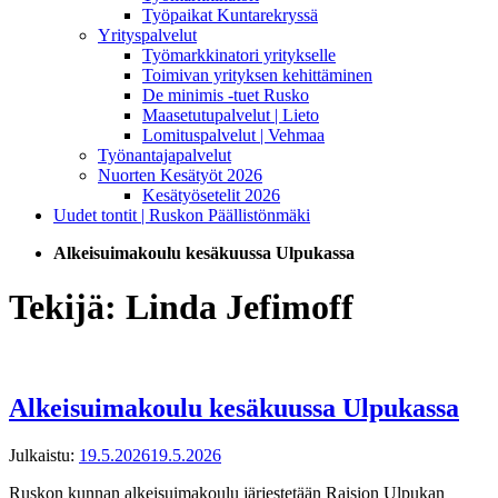
Työpaikat Kuntarekryssä
Yrityspalvelut
Työmarkkinatori yritykselle
Toimivan yrityksen kehittäminen
De minimis -tuet Rusko
Maasetutupalvelut | Lieto
Lomituspalvelut | Vehmaa
Työnantajapalvelut
Nuorten Kesätyöt 2026
Kesätyösetelit 2026
Uudet tontit | Ruskon Päällistönmäki
Alkeisuimakoulu kesäkuussa Ulpukassa
Tekijä:
Linda Jefimoff
Alkeisuimakoulu kesäkuussa Ulpukassa
Julkaistu:
19.5.2026
19.5.2026
Ruskon kunnan alkeisuimakoulu järjestetään Raision Ulpukan