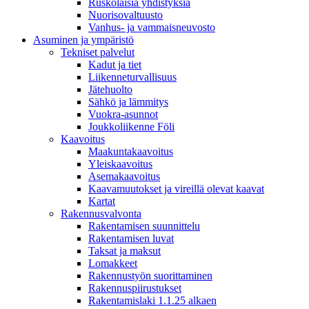
Ruskolaisia yhdistyksiä
Nuorisovaltuusto
Vanhus- ja vammaisneuvosto
Asuminen ja ympäristö
Tekniset palvelut
Kadut ja tiet
Liikenneturvallisuus
Jätehuolto
Sähkö ja lämmitys
Vuokra-asunnot
Joukkoliikenne Föli
Kaavoitus
Maakuntakaavoitus
Yleiskaavoitus
Asemakaavoitus
Kaavamuutokset ja vireillä olevat kaavat
Kartat
Rakennusvalvonta
Rakentamisen suunnittelu
Rakentamisen luvat
Taksat ja maksut
Lomakkeet
Rakennustyön suorittaminen
Rakennuspiirustukset
Rakentamislaki 1.1.25 alkaen