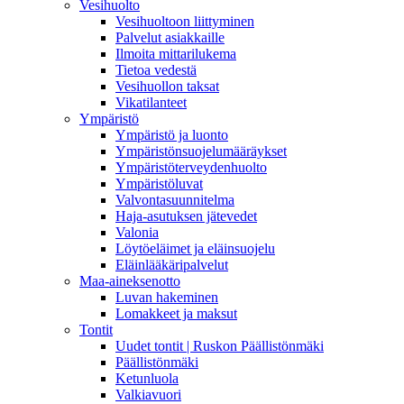
Vesihuolto
Vesihuoltoon liittyminen
Palvelut asiakkaille
Ilmoita mittarilukema
Tietoa vedestä
Vesihuollon taksat
Vikatilanteet
Ympäristö
Ympäristö ja luonto
Ympäristönsuojelumääräykset
Ympäristöterveydenhuolto
Ympäristöluvat
Valvontasuunnitelma
Haja-asutuksen jätevedet
Valonia
Löytöeläimet ja eläinsuojelu
Eläinlääkäripalvelut
Maa-aineksenotto
Luvan hakeminen
Lomakkeet ja maksut
Tontit
Uudet tontit | Ruskon Päällistönmäki
Päällistönmäki
Ketunluola
Valkiavuori