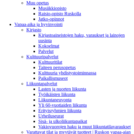
Muu opetus
Musiikkiopisto
Raisio-opisto Ruskolla
Jatko-opinnot
Vapaa-aika ja hyvinvointi
Kirjasto
Kirjastoaineistojen haku, varaukset ja lainojen
uusinta
Kokoelmat
Palvelut
Kulttuuripalvelut
Kulttuuritilat
Taiteen perusopetus
Kulttuuria yhdistystoiminnassa
Paikallismuseot
Liikuntapalvelut
Lasten ja nuorten liikunta
Työikäisten liikunta
Liikuntaneuvonta
Yli 60-vuotiaiden liikunta
Erityisryhmien liikunta
Urheiluseurat
Sisä- ja ulkoliikuntapaikat
Vakiovuorojen haku ja muut liikuntatilavaraukset
Varattavat tilat ja myytävät tuotteet | Ruskon vapaa-ajan