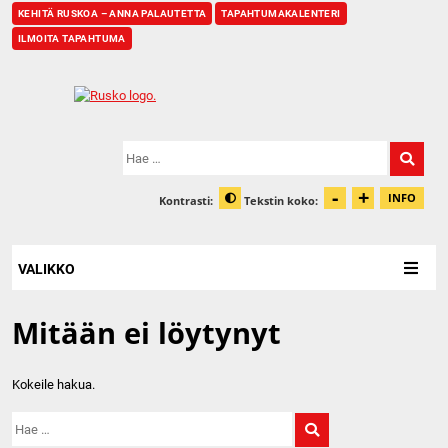
KEHITÄ RUSKOA – ANNA PALAUTETTA
TAPAHTUMAKALENTERI
ILMOITA TAPAHTUMA
Etusivu
Hae:
-
+
Pienennä t
Suurenn
INFO
Kontrasti:
Tekstin koko:
Tiet
Muuta kontrastia
VALIKKO
Mitään ei löytynyt
Kokeile hakua.
Hae: