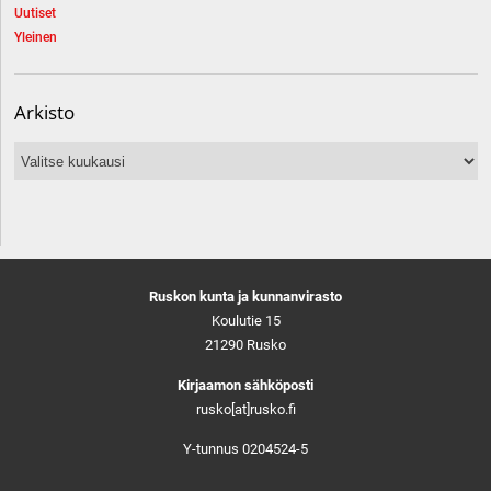
Uutiset
Yleinen
Arkisto
Arkisto
Ruskon kunta ja kunnanvirasto
Koulutie 15
21290 Rusko
Kirjaamon sähköposti
rusko[at]rusko.fi
Y-tunnus 0204524-5