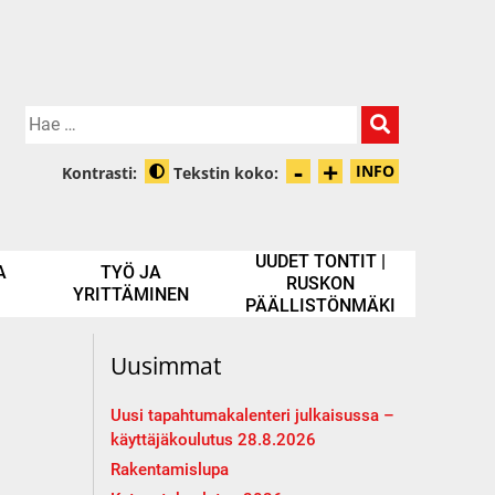
Hae:
-
+
Pienennä tek
Suurenna t
INFO
Kontrasti:
Tekstin koko:
Tietoa zooma
Muuta kontrastia
UUDET TONTIT |
A
TYÖ JA
RUSKON
YRITTÄMINEN
PÄÄLLISTÖNMÄKI
Uusimmat
Uusi tapahtumakalenteri julkaisussa –
käyttäjäkoulutus 28.8.2026
Rakentamislupa