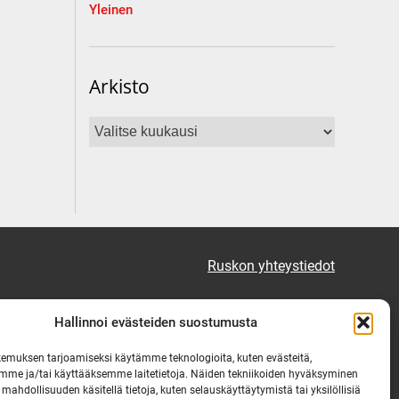
Yleinen
Arkisto
Arkisto
Ruskon yhteystiedot
Tekninen vikapäivystys
Hallinnoi evästeiden suostumusta
Virka-ajan ulkopuolella
emuksen tarjoamiseksi käytämme teknologioita, kuten evästeitä,
puh. 0444 333 555
mme ja/tai käyttääksemme laitetietoja. Näiden tekniikoiden hyväksyminen
 mahdollisuuden käsitellä tietoja, kuten selauskäyttäytymistä tai yksilöllisiä