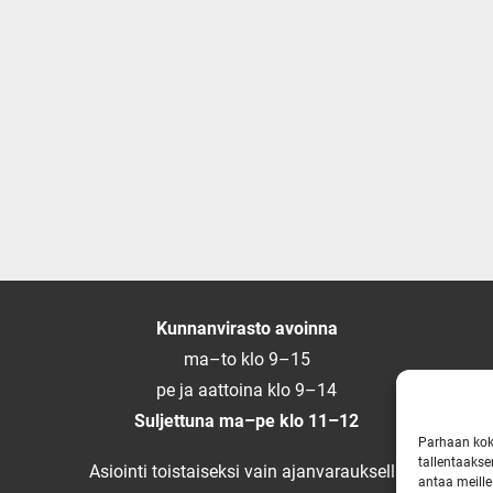
Kunnanvirasto avoinna
ma–to klo 9–15
pe ja aattoina klo 9–14
Suljettuna ma–pe klo 11–12
Parhaan kok
tallentaakse
Asiointi toistaiseksi vain ajanvarauksella
antaa meille