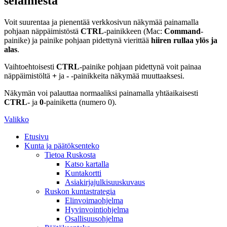
selaimesta
Voit suurentaa ja pienentää verkkosivun näkymää painamalla
pohjaan näppäimistöstä
CTRL
-painikkeen (Mac:
Command
-
painike) ja painike pohjaan pidettynä vierittää
hiiren rullaa ylös ja
alas
.
Vaihtoehtoisesti
CTRL
-painike pohjaan pidettynä voit painaa
näppäimistöltä
+
ja
-
-painikkeita näkymää muuttaaksesi.
Näkymän voi palauttaa normaaliksi painamalla yhtäaikaisesti
CTRL
- ja
0
-painiketta (numero 0).
Valikko
Etusivu
Kunta ja päätöksenteko
Tietoa Ruskosta
Katso kartalla
Kuntakortti
Asiakirjajulkisuuskuvaus
Ruskon kuntastrategia
Elinvoimaohjelma
Hyvinvointiohjelma
Osallisuusohjelma