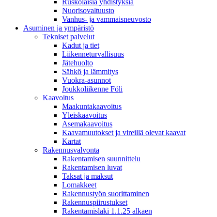
Ruskolaisia yhdistyksiä
Nuorisovaltuusto
Vanhus- ja vammaisneuvosto
Asuminen ja ympäristö
Tekniset palvelut
Kadut ja tiet
Liikenneturvallisuus
Jätehuolto
Sähkö ja lämmitys
Vuokra-asunnot
Joukkoliikenne Föli
Kaavoitus
Maakuntakaavoitus
Yleiskaavoitus
Asemakaavoitus
Kaavamuutokset ja vireillä olevat kaavat
Kartat
Rakennusvalvonta
Rakentamisen suunnittelu
Rakentamisen luvat
Taksat ja maksut
Lomakkeet
Rakennustyön suorittaminen
Rakennuspiirustukset
Rakentamislaki 1.1.25 alkaen