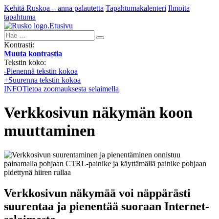
Kehitä Ruskoa – anna palautetta
Tapahtumakalenteri
Ilmoita
tapahtuma
Etusivu
Hae:
Kontrasti:
Muuta kontrastia
Tekstin koko:
-
Pienennä tekstin kokoa
+
Suurenna tekstin kokoa
INFO
Tietoa zoomauksesta selaimella
Verkkosivun näkymän koon
muuttaminen
Verkkosivun näkymää voi näppärästi
suurentaa ja pienentää suoraan Internet-