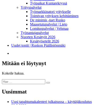
Työpaikat Kuntarekryssä
Yrityspalvelut
Työmarkkinatori yritykselle
Toimivan yrityksen kehittäminen
De minimis -tuet Rusko
Maasetutupalvelut | Lieto
Lomituspalvelut | Vehmaa
Työnantajapalvelut
Nuorten Kesätyöt 2026
Kesätyösetelit 2026
Uudet tontit | Ruskon Päällistönmäki
Mitään ei löytynyt
Kokeile hakua.
Hae:
Uusimmat
Uusi tapahtumakalenteri julkaisussa – käyttäjäkoulutus