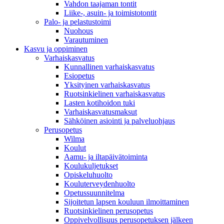
Vahdon taajaman tontit
Liike-, asuin- ja toimistotontit
Palo- ja pelastustoimi
Nuohous
Varautuminen
Kasvu ja oppiminen
Varhaiskasvatus
Kunnallinen varhaiskasvatus
Esiopetus
Yksityinen varhaiskasvatus
Ruotsinkielinen varhaiskasvatus
Lasten kotihoidon tuki
Varhaiskasvatusmaksut
Sähköinen asiointi ja palveluohjaus
Perusopetus
Wilma
Koulut
Aamu- ja iltapäivätoiminta
Koulukuljetukset
Opiskeluhuolto
Kouluterveydenhuolto
Opetussuunnitelma
Sijoitetun lapsen kouluun ilmoittaminen
Ruotsinkielinen perusopetus
Oppivelvollisuus perusopetuksen jälkeen