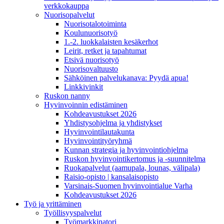
verkkokauppa
Nuorisopalvelut
Nuorisotalotoiminta
Koulunuorisotyö
1.-2. luokkalaisten kesäkerhot
Leirit, retket ja tapahtumat
Etsivä nuorisotyö
Nuorisovaltuusto
Sähköinen palvelukanava: Pyydä apua!
Linkkivinkit
Ruskon nanny
Hyvinvoinnin edistäminen
Kohdeavustukset 2026
Yhdistysohjelma ja yhdistykset
Hyvinvointilautakunta
Hyvinvointityöryhmä
Kunnan strategia ja hyvinvointiohjelma
Ruskon hyvinvointikertomus ja -suunnitelma
Ruokapalvelut (aamupala, lounas, välipala)
Raisio-opisto | kansalaisopisto
Varsinais-Suomen hyvinvointialue Varha
Kohdeavustukset 2026
Työ ja yrittäminen
Työllisyyspalvelut
Työmarkkinatori