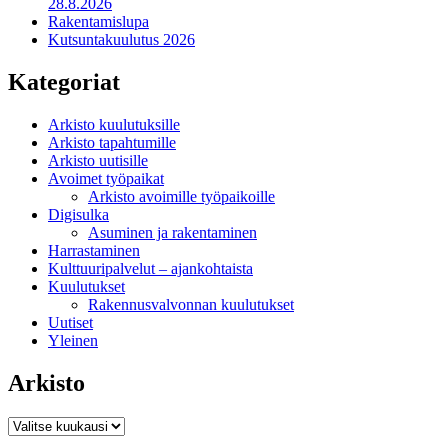
28.8.2026
Rakentamislupa
Kutsuntakuulutus 2026
Kategoriat
Arkisto kuulutuksille
Arkisto tapahtumille
Arkisto uutisille
Avoimet työpaikat
Arkisto avoimille työpaikoille
Digisulka
Asuminen ja rakentaminen
Harrastaminen
Kulttuuripalvelut – ajankohtaista
Kuulutukset
Rakennusvalvonnan kuulutukset
Uutiset
Yleinen
Arkisto
Arkisto