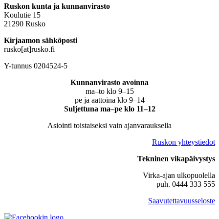
Ruskon kunta ja kunnanvirasto
Koulutie 15
21290 Rusko
Kirjaamon sähköposti
rusko[at]rusko.fi
Y-tunnus 0204524-5
Kunnanvirasto avoinna
ma–to klo 9–15
pe ja aattoina klo 9–14
Suljettuna ma–pe klo 11–12
Asiointi toistaiseksi vain ajanvarauksella
Ruskon yhteystiedot
Tekninen vikapäivystys
Virka-ajan ulkopuolella
puh. 0444 333 555
Saavutettavuusseloste