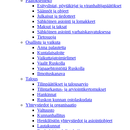
Päätöksenteko
Esityslistat, pöytäkirjat ja viranhaltijapäätökset
Säännöt ja ohjeet
Julkaisut ja tiedotteet
Sähköinen asiointi ja lomakkeet
Maksut ja taksat
Sähköinen asiointi varhaiskasvatuksessa
Tietosuoja
Osallistu ja vaikuta
Anna palautetta
Kuntalaisaloite
Vaikuttajatoimielimet
Vaalit Ruskolla
Vapaaehtoistöitä Ruskolla
Ilmoituskanava
Talous
Tilinpäätökset ja talousarvio
Tilintarkastus- ja arviointikertomukset
Hankinnat
Ruskon kunnan ostolaskudata
Yhteystiedot ja organisaatio
Valtuusto
Kunnanhallitus
Henkilöstön yhteystiedot ja asiointiohjeet
Lautakunnat