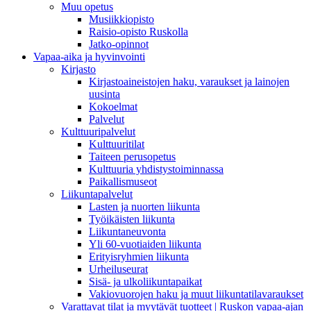
Muu opetus
Musiikkiopisto
Raisio-opisto Ruskolla
Jatko-opinnot
Vapaa-aika ja hyvinvointi
Kirjasto
Kirjastoaineistojen haku, varaukset ja lainojen
uusinta
Kokoelmat
Palvelut
Kulttuuripalvelut
Kulttuuritilat
Taiteen perusopetus
Kulttuuria yhdistystoiminnassa
Paikallismuseot
Liikuntapalvelut
Lasten ja nuorten liikunta
Työikäisten liikunta
Liikuntaneuvonta
Yli 60-vuotiaiden liikunta
Erityisryhmien liikunta
Urheiluseurat
Sisä- ja ulkoliikuntapaikat
Vakiovuorojen haku ja muut liikuntatilavaraukset
Varattavat tilat ja myytävät tuotteet | Ruskon vapaa-ajan