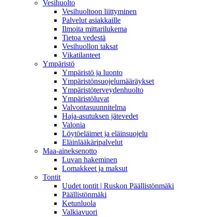
Vesihuolto
Vesihuoltoon liittyminen
Palvelut asiakkaille
Ilmoita mittarilukema
Tietoa vedestä
Vesihuollon taksat
Vikatilanteet
Ympäristö
Ympäristö ja luonto
Ympäristönsuojelumääräykset
Ympäristöterveydenhuolto
Ympäristöluvat
Valvontasuunnitelma
Haja-asutuksen jätevedet
Valonia
Löytöeläimet ja eläinsuojelu
Eläinlääkäripalvelut
Maa-aineksenotto
Luvan hakeminen
Lomakkeet ja maksut
Tontit
Uudet tontit | Ruskon Päällistönmäki
Päällistönmäki
Ketunluola
Valkiavuori