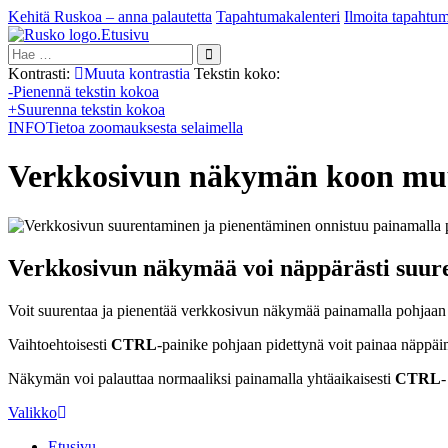
Kehitä Ruskoa – anna palautetta
Tapahtumakalenteri
Ilmoita tapahtu
Etusivu
Hae:
Kontrasti:
Muuta kontrastia
Tekstin koko:
-
Pienennä tekstin kokoa
+
Suurenna tekstin kokoa
INFO
Tietoa zoomauksesta selaimella
Verkkosivun näkymän koon mu
Verkkosivun näkymää voi näppärästi suure
Voit suurentaa ja pienentää verkkosivun näkymää painamalla pohjaan
Vaihtoehtoisesti
CTRL
-painike pohjaan pidettynä voit painaa näppäi
Näkymän voi palauttaa normaaliksi painamalla yhtäaikaisesti
CTRL
-
Valikko
Etusivu