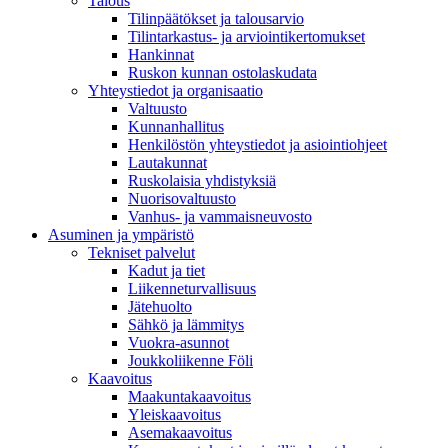
Talous
Tilinpäätökset ja talousarvio
Tilintarkastus- ja arviointikertomukset
Hankinnat
Ruskon kunnan ostolaskudata
Yhteystiedot ja organisaatio
Valtuusto
Kunnanhallitus
Henkilöstön yhteystiedot ja asiointiohjeet
Lautakunnat
Ruskolaisia yhdistyksiä
Nuorisovaltuusto
Vanhus- ja vammaisneuvosto
Asuminen ja ympäristö
Tekniset palvelut
Kadut ja tiet
Liikenneturvallisuus
Jätehuolto
Sähkö ja lämmitys
Vuokra-asunnot
Joukkoliikenne Föli
Kaavoitus
Maakuntakaavoitus
Yleiskaavoitus
Asemakaavoitus