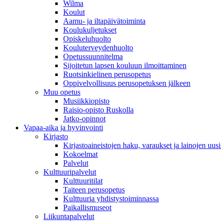
Wilma
Koulut
Aamu- ja iltapäivätoiminta
Koulukuljetukset
Opiskeluhuolto
Kouluterveydenhuolto
Opetussuunnitelma
Sijoitetun lapsen kouluun ilmoittaminen
Ruotsinkielinen perusopetus
Oppivelvollisuus perusopetuksen jälkeen
Muu opetus
Musiikkiopisto
Raisio-opisto Ruskolla
Jatko-opinnot
Vapaa-aika ja hyvinvointi
Kirjasto
Kirjastoaineistojen haku, varaukset ja lainojen uusi
Kokoelmat
Palvelut
Kulttuuripalvelut
Kulttuuritilat
Taiteen perusopetus
Kulttuuria yhdistystoiminnassa
Paikallismuseot
Liikuntapalvelut