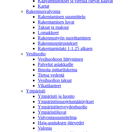
Kaavamuutokset ja vireillä olevat kaavat
Kartat
Rakennusvalvonta
Rakentamisen suunnittelu
Rakentamisen luvat
Taksat ja maksut
Lomakkeet
Rakennustyön suorittaminen
Rakennuspiirustukset
Rakentamislaki 1.1.25 alkaen
Vesihuolto
Vesihuoltoon liittyminen
Palvelut asiakkaille
Ilmoita mittarilukema
Tietoa vedestä
Vesihuollon taksat
Vikatilanteet
Ympäristö
Ympäristö ja luonto
Ympäristönsuojelumääräykset
Ympäristöterveydenhuolto
Ympäristöluvat
Valvontasuunnitelma
Haja-asutuksen jätevedet
Valonia