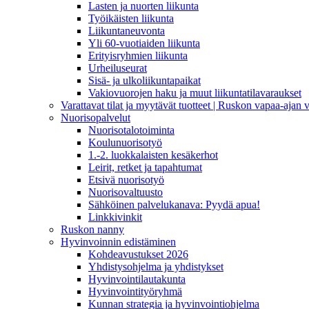
Lasten ja nuorten liikunta
Työikäisten liikunta
Liikuntaneuvonta
Yli 60-vuotiaiden liikunta
Erityisryhmien liikunta
Urheiluseurat
Sisä- ja ulkoliikuntapaikat
Vakiovuorojen haku ja muut liikuntatilavaraukset
Varattavat tilat ja myytävät tuotteet | Ruskon vapaa-aja
Nuorisopalvelut
Nuorisotalotoiminta
Koulunuorisotyö
1.-2. luokkalaisten kesäkerhot
Leirit, retket ja tapahtumat
Etsivä nuorisotyö
Nuorisovaltuusto
Sähköinen palvelukanava: Pyydä apua!
Linkkivinkit
Ruskon nanny
Hyvinvoinnin edistäminen
Kohdeavustukset 2026
Yhdistysohjelma ja yhdistykset
Hyvinvointilautakunta
Hyvinvointityöryhmä
Kunnan strategia ja hyvinvointiohjelma