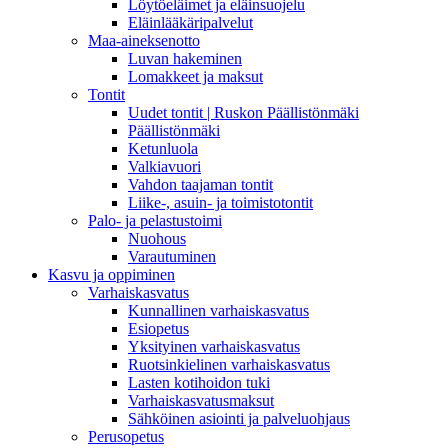
Löytöeläimet ja eläinsuojelu
Eläinlääkäripalvelut
Maa-aineksenotto
Luvan hakeminen
Lomakkeet ja maksut
Tontit
Uudet tontit | Ruskon Päällistönmäki
Päällistönmäki
Ketunluola
Valkiavuori
Vahdon taajaman tontit
Liike-, asuin- ja toimistotontit
Palo- ja pelastustoimi
Nuohous
Varautuminen
Kasvu ja oppiminen
Varhaiskasvatus
Kunnallinen varhaiskasvatus
Esiopetus
Yksityinen varhaiskasvatus
Ruotsinkielinen varhaiskasvatus
Lasten kotihoidon tuki
Varhaiskasvatusmaksut
Sähköinen asiointi ja palveluohjaus
Perusopetus