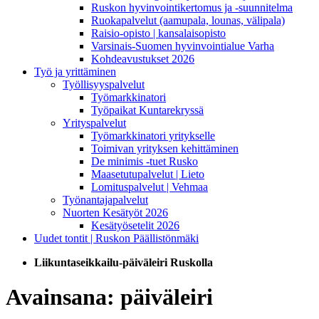
Ruskon hyvinvointikertomus ja -suunnitelma
Ruokapalvelut (aamupala, lounas, välipala)
Raisio-opisto | kansalaisopisto
Varsinais-Suomen hyvinvointialue Varha
Kohdeavustukset 2026
Työ ja yrittäminen
Työllisyyspalvelut
Työmarkkinatori
Työpaikat Kuntarekryssä
Yrityspalvelut
Työmarkkinatori yritykselle
Toimivan yrityksen kehittäminen
De minimis -tuet Rusko
Maasetutupalvelut | Lieto
Lomituspalvelut | Vehmaa
Työnantajapalvelut
Nuorten Kesätyöt 2026
Kesätyösetelit 2026
Uudet tontit | Ruskon Päällistönmäki
Liikuntaseikkailu-päiväleiri Ruskolla
Avainsana:
päiväleiri