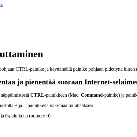
ma
uttaminen
ntaa ja pienentää suoraan Internet-selaime
 näppäimistöstä
CTRL
-painikkeen (Mac:
Command
-painike) ja paini
mistöltä
+
ja
-
-painikkeita näkymää muuttaaksesi.
 ja
0
-painiketta (numero 0).