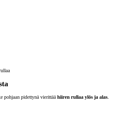
sta
ke pohjaan pidettynä vierittää
hiiren rullaa ylös ja alas
.