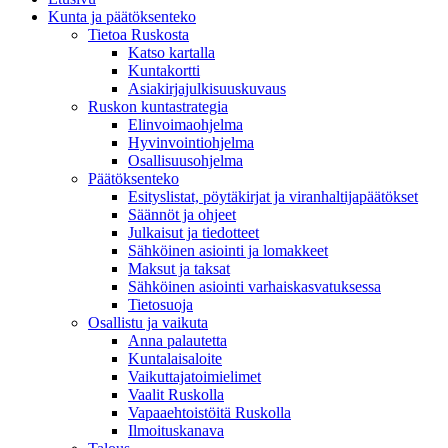
Kunta ja päätöksenteko
Tietoa Ruskosta
Katso kartalla
Kuntakortti
Asiakirjajulkisuuskuvaus
Ruskon kuntastrategia
Elinvoimaohjelma
Hyvinvointiohjelma
Osallisuusohjelma
Päätöksenteko
Esityslistat, pöytäkirjat ja viranhaltijapäätökset
Säännöt ja ohjeet
Julkaisut ja tiedotteet
Sähköinen asiointi ja lomakkeet
Maksut ja taksat
Sähköinen asiointi varhaiskasvatuksessa
Tietosuoja
Osallistu ja vaikuta
Anna palautetta
Kuntalaisaloite
Vaikuttajatoimielimet
Vaalit Ruskolla
Vapaaehtoistöitä Ruskolla
Ilmoituskanava