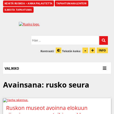
KEHITÄ RUSKOA – ANNA PALAUTETTA
TAPAHTUMAKALENTERI
ILMOITA TAPAHTUMA
Etusivu
Hae:
-
+
Pienennä t
Suurenn
INFO
Kontrasti:
Tekstin koko:
Tiet
Muuta kontrastia
VALIKKO
Avainsana:
rusko seura
Ruskon museot avoinna elokuun