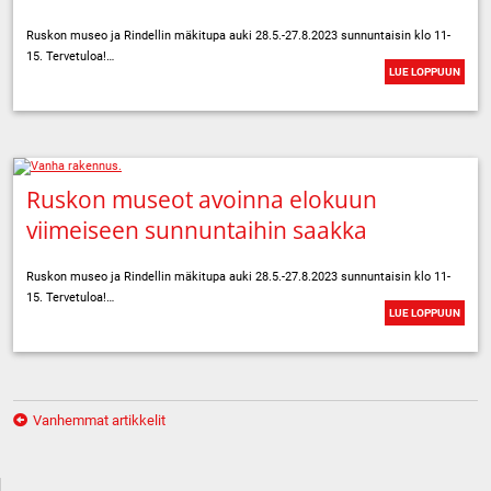
Ruskon museo ja Rindellin mäkitupa auki 28.5.-27.8.2023 sunnuntaisin klo 11-
15. Tervetuloa!…
LUE LOPPUUN
Ruskon museot avoinna elokuun
viimeiseen sunnuntaihin saakka
Ruskon museo ja Rindellin mäkitupa auki 28.5.-27.8.2023 sunnuntaisin klo 11-
15. Tervetuloa!…
LUE LOPPUUN
Artikkelien
Vanhemmat artikkelit
selaus