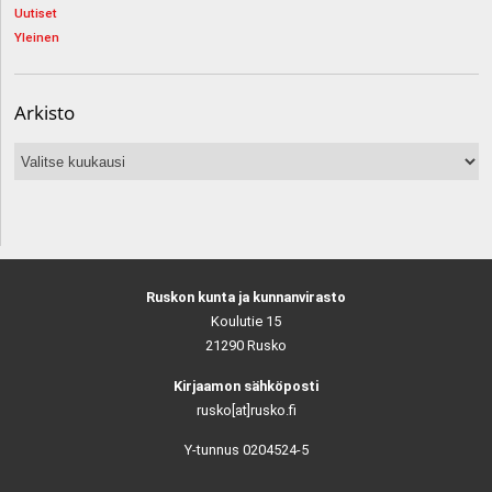
Uutiset
Yleinen
Arkisto
Arkisto
Ruskon kunta ja kunnanvirasto
Koulutie 15
21290 Rusko
Kirjaamon sähköposti
rusko[at]rusko.fi
Y-tunnus 0204524-5