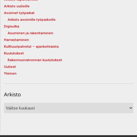
Arkisto uutisille
Avoimet työpaikat
Arkisto avoimille työpaikoille
Digisulka
Asuminen ja rakentaminen
Harrastaminen
Kulttuuripalvelut – ajankohtaista
Kuulutukset
Rakennusvalvonnan kuulutukset
Uutiset
Yleinen
Arkisto
Arkisto