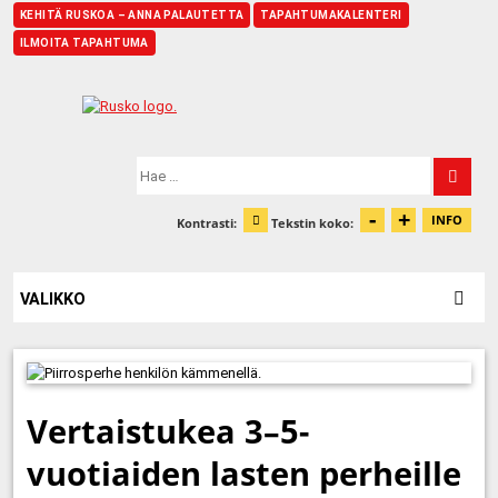
KEHITÄ RUSKOA – ANNA PALAUTETTA
TAPAHTUMAKALENTERI
ILMOITA TAPAHTUMA
Etusivu
Hae:
-
+
Pienennä t
Suurenn
INFO
Kontrasti:
Tekstin koko:
Tiet
Muuta kontrastia
VALIKKO
Vertaistukea 3–5-
vuotiaiden lasten perheille