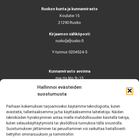
Ruskon kunta ja kunnanvirasto
Koulutie 15
21290 Rusko
Kirjaamon sähköposti
rusko[at]rusko.fi
Y-tunnus 0204524-5
Kunnanvirasto avoinna
ma–to klo 9–15
pe ja aattoina klo 9–14
Hallinnoi evästeiden
Suljettuna ma–pe klo 11–12
suostumusta
Asiointi toistaiseksi vain ajanvarauksella
Parhaan kokemuksen tarjoamiseksi käytämme teknologioita, kuten
evästeitä, tallentaaksemme ja/tai käyttääksemme laitetietoja. Näiden
tekniikoiden hyväksyminen antaa meille mahdollisuuden käsitellä tietoja,
Ruskon yhteystiedot
kuten selauskäyttäytymistä tai yksilöllisiä tunnuksia tällä sivustolla.
Suostumuksen jättäminen tai peruuttaminen voi vaikuttaa haitallisesti
Tekninen vikapäivystys
tiettyihin ominaisuuksiin ja toimintoihin.