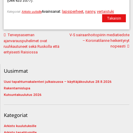
(044 433 3577).
Avainsanat:
lapsiperheet
,
nanny
,
vertaistuki
Kategoriat:
Arkisto uutisille
Takaisin
Artikkelien
Terveysaseman
V-S sairaanhoitopiirin mediatiedote
selaus
– Koronatilanne heikentynyt
ajanvarauspuhelimet ovat
nopeasti
ruuhkautuneet sekä Ruskolla että
erityisesti Raisiossa
Uusimmat
Uusi tapahtumakalenteri julkaisussa – käyttäjäkoulutus 28.8.2026
Rakentamislupa
Kutsuntakuulutus 2026
Kategoriat
Arkisto kuulutuksille
Arkisto tapahtumille