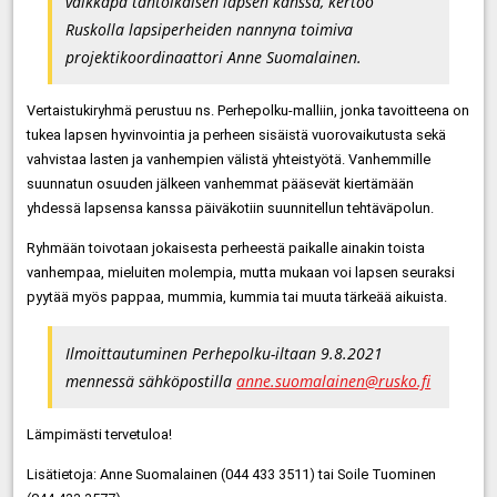
vaikkapa tahtoikäisen lapsen kanssa, kertoo
Ruskolla lapsiperheiden nannyna toimiva
projektikoordinaattori Anne Suomalainen.
Vertaistukiryhmä perustuu ns. Perhepolku-malliin, jonka tavoitteena on
tukea lapsen hyvinvointia ja perheen sisäistä vuorovaikutusta sekä
vahvistaa lasten ja vanhempien välistä yhteistyötä. Vanhemmille
suunnatun osuuden jälkeen vanhemmat pääsevät kiertämään
yhdessä lapsensa kanssa päiväkotiin suunnitellun tehtäväpolun.
Ryhmään toivotaan jokaisesta perheestä paikalle ainakin toista
vanhempaa, mieluiten molempia, mutta mukaan voi lapsen seuraksi
pyytää myös pappaa, mummia, kummia tai muuta tärkeää aikuista.
Ilmoittautuminen Perhepolku-iltaan 9.8.2021
mennessä sähköpostilla
anne.suomalainen@rusko.fi
Lämpimästi tervetuloa!
Lisätietoja: Anne Suomalainen (044 433 3511) tai Soile Tuominen