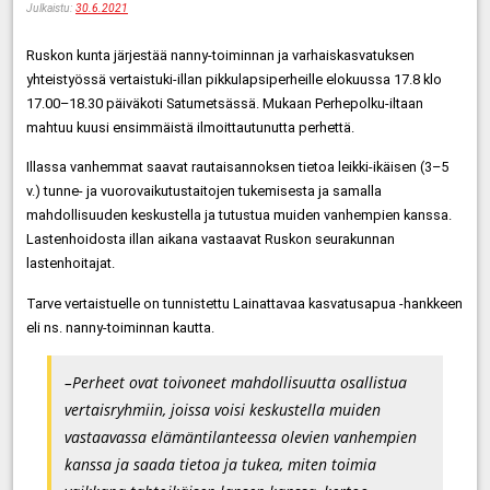
Julkaistu:
30.6.2021
Ruskon kunta järjestää nanny-toiminnan ja varhaiskasvatuksen
yhteistyössä vertaistuki-illan pikkulapsiperheille elokuussa 17.8 klo
17.00–18.30 päiväkoti Satumetsässä. Mukaan Perhepolku-iltaan
mahtuu kuusi ensimmäistä ilmoittautunutta perhettä.
Illassa vanhemmat saavat rautaisannoksen tietoa leikki-ikäisen (3–5
v.) tunne- ja vuorovaikutustaitojen tukemisesta ja samalla
mahdollisuuden keskustella ja tutustua muiden vanhempien kanssa.
Lastenhoidosta illan aikana vastaavat Ruskon seurakunnan
lastenhoitajat.
Tarve vertaistuelle on tunnistettu Lainattavaa kasvatusapua -hankkeen
eli ns. nanny-toiminnan kautta.
–Perheet ovat toivoneet mahdollisuutta osallistua
vertaisryhmiin, joissa voisi keskustella muiden
vastaavassa elämäntilanteessa olevien vanhempien
kanssa ja saada tietoa ja tukea, miten toimia