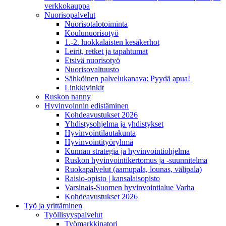
verkkokauppa
Nuorisopalvelut
Nuorisotalotoiminta
Koulunuorisotyö
1.-2. luokkalaisten kesäkerhot
Leirit, retket ja tapahtumat
Etsivä nuorisotyö
Nuorisovaltuusto
Sähköinen palvelukanava: Pyydä apua!
Linkkivinkit
Ruskon nanny
Hyvinvoinnin edistäminen
Kohdeavustukset 2026
Yhdistysohjelma ja yhdistykset
Hyvinvointilautakunta
Hyvinvointityöryhmä
Kunnan strategia ja hyvinvointiohjelma
Ruskon hyvinvointikertomus ja -suunnitelma
Ruokapalvelut (aamupala, lounas, välipala)
Raisio-opisto | kansalaisopisto
Varsinais-Suomen hyvinvointialue Varha
Kohdeavustukset 2026
Työ ja yrittäminen
Työllisyyspalvelut
Työmarkkinatori