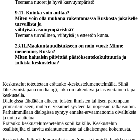
Teemana nuoret ja hyvä kasvuympäristö.
9.11. Kuinka voin auttaa?
Miten voin olla mukana rakentamassa Ruskosta jokaiselle
turvallista ja
viihtyisää asuinympäristöä?
Teemana turvallinen, viihtyisä ja esteetön kunta.
23.11.Maakuntauudistukseen on noin vuosi: Minne
menemme, Rusko?
Miten haluaisin päivittää päätöksentekokulttuuria ja
julkista keskustelua?
Keskustelut toteutetaan erätauko -keskustelumenetelmällä. Siinä
lähestymistapana on dialogi, joka on rakentava ja tasavertainen tapa
keskustella.
Dialogissa tähdätään aiheen, toisten ihmisten tai itsen parempaan
ymmärtämiseen, mutta ei yksimielisyyteen tai nopeisiin ratkaisuihin.
Parhaimmillaan dialogissa syntyy ennalta-arvaamattomia oivalluksia
ja uutta ajattelua.
Erätauko-keskustelumenetelmä sopii kaikille. Keskustelun
osallistujilta ei tarvita asiantuntemusta tai aikaisempaa kokemusta.
Keskustelut liittyvät Kunnankirjaston Sanasta ihmistä -hankkeeseen,