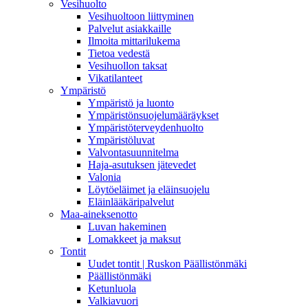
Vesihuolto
Vesihuoltoon liittyminen
Palvelut asiakkaille
Ilmoita mittarilukema
Tietoa vedestä
Vesihuollon taksat
Vikatilanteet
Ympäristö
Ympäristö ja luonto
Ympäristönsuojelumääräykset
Ympäristöterveydenhuolto
Ympäristöluvat
Valvontasuunnitelma
Haja-asutuksen jätevedet
Valonia
Löytöeläimet ja eläinsuojelu
Eläinlääkäripalvelut
Maa-aineksenotto
Luvan hakeminen
Lomakkeet ja maksut
Tontit
Uudet tontit | Ruskon Päällistönmäki
Päällistönmäki
Ketunluola
Valkiavuori