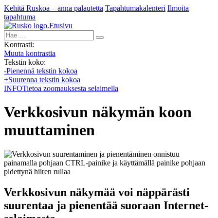
Kehitä Ruskoa – anna palautetta
Tapahtumakalenteri
Ilmoita
tapahtuma
Etusivu
Hae:
Kontrasti:
Muuta kontrastia
Tekstin koko:
-
Pienennä tekstin kokoa
+
Suurenna tekstin kokoa
INFO
Tietoa zoomauksesta selaimella
Verkkosivun näkymän koon
muuttaminen
Verkkosivun näkymää voi näppärästi
suurentaa ja pienentää suoraan Internet-