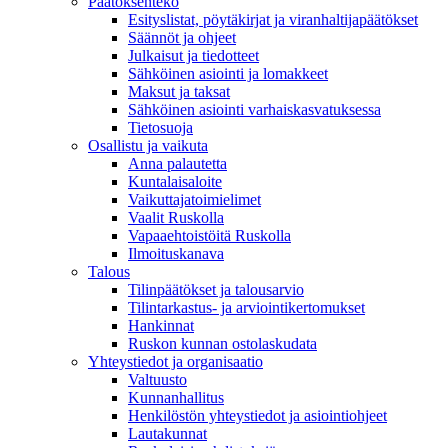
Päätöksenteko
Esityslistat, pöytäkirjat ja viranhaltijapäätökset
Säännöt ja ohjeet
Julkaisut ja tiedotteet
Sähköinen asiointi ja lomakkeet
Maksut ja taksat
Sähköinen asiointi varhaiskasvatuksessa
Tietosuoja
Osallistu ja vaikuta
Anna palautetta
Kuntalaisaloite
Vaikuttajatoimielimet
Vaalit Ruskolla
Vapaaehtoistöitä Ruskolla
Ilmoituskanava
Talous
Tilinpäätökset ja talousarvio
Tilintarkastus- ja arviointikertomukset
Hankinnat
Ruskon kunnan ostolaskudata
Yhteystiedot ja organisaatio
Valtuusto
Kunnanhallitus
Henkilöstön yhteystiedot ja asiointiohjeet
Lautakunnat