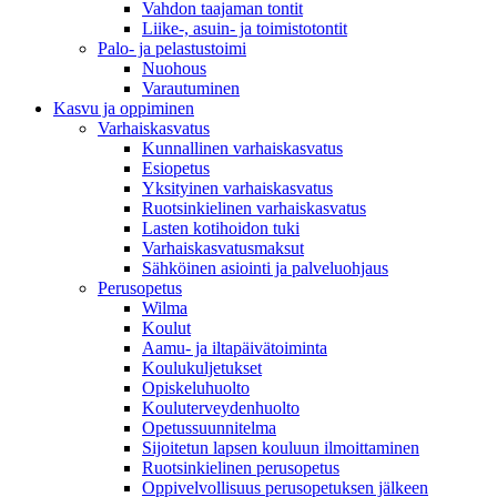
Vahdon taajaman tontit
Liike-, asuin- ja toimistotontit
Palo- ja pelastustoimi
Nuohous
Varautuminen
Kasvu ja oppiminen
Varhaiskasvatus
Kunnallinen varhaiskasvatus
Esiopetus
Yksityinen varhaiskasvatus
Ruotsinkielinen varhaiskasvatus
Lasten kotihoidon tuki
Varhaiskasvatusmaksut
Sähköinen asiointi ja palveluohjaus
Perusopetus
Wilma
Koulut
Aamu- ja iltapäivätoiminta
Koulukuljetukset
Opiskeluhuolto
Kouluterveydenhuolto
Opetussuunnitelma
Sijoitetun lapsen kouluun ilmoittaminen
Ruotsinkielinen perusopetus
Oppivelvollisuus perusopetuksen jälkeen