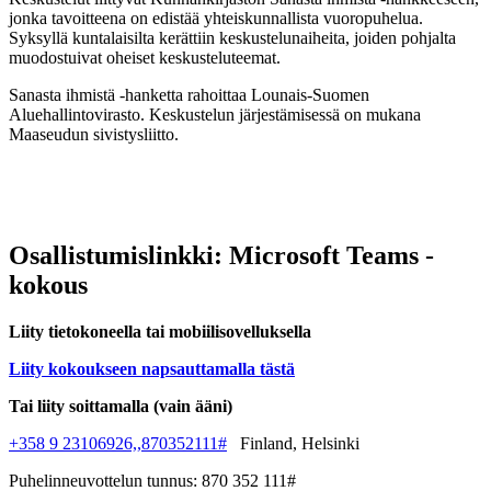
jonka tavoitteena on edistää yhteiskunnallista vuoropuhelua.
Syksyllä kuntalaisilta kerättiin keskustelunaiheita, joiden pohjalta
muodostuivat oheiset keskusteluteemat.
Sanasta ihmistä -hanketta rahoittaa Lounais-Suomen
Aluehallintovirasto. Keskustelun järjestämisessä on mukana
Maaseudun sivistysliitto.
Osallistumislinkki: Microsoft Teams -
kokous
Liity tietokoneella tai mobiilisovelluksella
Liity kokoukseen napsauttamalla tästä
Tai liity soittamalla (vain ääni)
+358 9 23106926,,870352111#
Finland, Helsinki
Puhelinneuvottelun tunnus: 870 352 111#