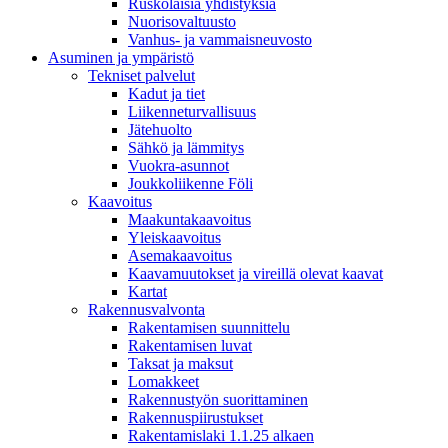
Ruskolaisia yhdistyksiä
Nuorisovaltuusto
Vanhus- ja vammaisneuvosto
Asuminen ja ympäristö
Tekniset palvelut
Kadut ja tiet
Liikenneturvallisuus
Jätehuolto
Sähkö ja lämmitys
Vuokra-asunnot
Joukkoliikenne Föli
Kaavoitus
Maakuntakaavoitus
Yleiskaavoitus
Asemakaavoitus
Kaavamuutokset ja vireillä olevat kaavat
Kartat
Rakennusvalvonta
Rakentamisen suunnittelu
Rakentamisen luvat
Taksat ja maksut
Lomakkeet
Rakennustyön suorittaminen
Rakennuspiirustukset
Rakentamislaki 1.1.25 alkaen