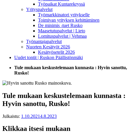
Työpaikat Kuntarekryssä
Yrityspalvelut
Työmarkkinatori yritykselle
Toimivan yrityksen kehittäminen
De minimis -tuet Rusko
Maasetutupalvelut | Lieto
Lomituspalvelut | Vehmaa
Työnantajapalvelut
Nuorten Kesätyöt 2026
Kesätyösetelit 2026
Uudet tontit | Ruskon Päällistönmäki
Tule mukaan keskustelemaan kunnasta : Hyvin sanottu,
Rusko!
Tule mukaan keskustelemaan kunnasta :
Hyvin sanottu, Rusko!
Julkaistu:
1.10.2021
4.8.2023
Klikkaa itsesi mukaan