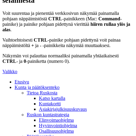
selaimesta
Voit suurentaa ja pienentää verkkosivun näkymää painamalla
pohjaan näppäimistöstä
CTRL
-painikkeen (Mac:
Command
-
painike) ja painike pohjaan pidettynä vierittää
hiiren rullaa ylös ja
alas
.
Vaihtoehtoisesti
CTRL
-painike pohjaan pidettynä voit painaa
näppäimistöltä
+
ja
-
-painikkeita näkymää muuttaaksesi.
Näkymän voi palauttaa normaaliksi painamalla yhtäaikaisesti
CTRL
- ja
0
-painiketta (numero 0).
Valikko
Etusivu
Kunta ja päätöksenteko
Tietoa Ruskosta
Katso kartalla
Kuntakortti
Asiakirjajulkisuuskuvaus
Ruskon kuntastrategia
Elinvoimaohjelma
Hyvinvointiohjelma
Osallisuusohjelma