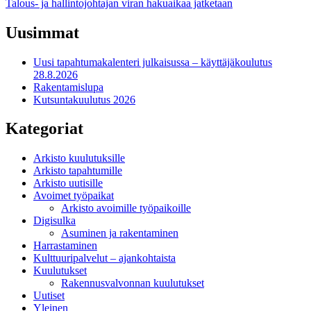
Talous- ja hallintojohtajan viran hakuaikaa jatketaan
selaus
Uusimmat
Uusi tapahtumakalenteri julkaisussa – käyttäjäkoulutus
28.8.2026
Rakentamislupa
Kutsuntakuulutus 2026
Kategoriat
Arkisto kuulutuksille
Arkisto tapahtumille
Arkisto uutisille
Avoimet työpaikat
Arkisto avoimille työpaikoille
Digisulka
Asuminen ja rakentaminen
Harrastaminen
Kulttuuripalvelut – ajankohtaista
Kuulutukset
Rakennusvalvonnan kuulutukset
Uutiset
Yleinen