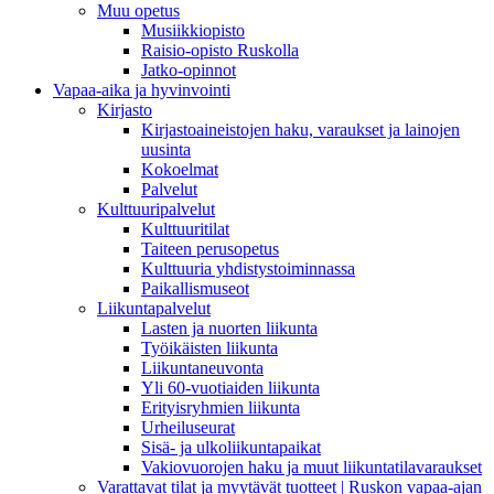
Muu opetus
Musiikkiopisto
Raisio-opisto Ruskolla
Jatko-opinnot
Vapaa-aika ja hyvinvointi
Kirjasto
Kirjastoaineistojen haku, varaukset ja lainojen
uusinta
Kokoelmat
Palvelut
Kulttuuripalvelut
Kulttuuritilat
Taiteen perusopetus
Kulttuuria yhdistystoiminnassa
Paikallismuseot
Liikuntapalvelut
Lasten ja nuorten liikunta
Työikäisten liikunta
Liikuntaneuvonta
Yli 60-vuotiaiden liikunta
Erityisryhmien liikunta
Urheiluseurat
Sisä- ja ulkoliikuntapaikat
Vakiovuorojen haku ja muut liikuntatilavaraukset
Varattavat tilat ja myytävät tuotteet | Ruskon vapaa-ajan