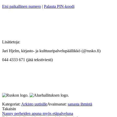
Etsi paikallinen numero
|
Palauta PIN-koodi
Lisätietoja:
Jari Hjelm, kirjasto- ja kulttuuripalvelupäällikkö (@rusko.fi)
044 4333 671 (jätä tekstiviesti)
Kategoriat:
Arkisto uutisille
Avainsanat:
sanasta ihmistä
Takaisin
Artikkelien
Nanny perheiden apuna myös etäpalveluna