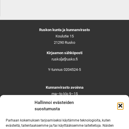
Ruskon kunta ja kunnanvirasto
Koulutie 15
21290 Rusko
Kirjaamon sähköposti
rusko[at]rusko.fi
Y-tunnus 0204524-5
Kunnanvirasto avoinna
ma–to klo 9–15
pe ja aattoina klo 9–14
Hallinnoi evästeiden
Suljettuna ma–pe klo 11–12
suostumusta
Asiointi toistaiseksi vain ajanvarauksella
Parhaan kokemuksen tarjoamiseksi käytämme teknologioita, kuten
evästeitä, tallentaaksemme ja/tai käyttääksemme laitetietoja. Näiden