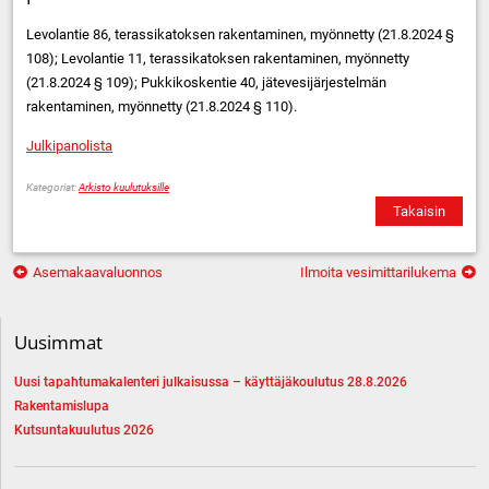
Levolantie 86, terassikatoksen rakentaminen, myönnetty (21.8.2024 §
108); Levolantie 11, terassikatoksen rakentaminen, myönnetty
(21.8.2024 § 109); Pukkikoskentie 40, jätevesijärjestelmän
rakentaminen, myönnetty (21.8.2024 § 110).
Julkipanolista
Kategoriat:
Arkisto kuulutuksille
Takaisin
Artikkelien
Asemakaavaluonnos
Ilmoita vesimittarilukema
selaus
Uusimmat
Uusi tapahtumakalenteri julkaisussa – käyttäjäkoulutus 28.8.2026
Rakentamislupa
Kutsuntakuulutus 2026