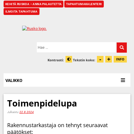
KEHITÄ RUSKOA – ANNA PALAUTETTA
TAPAHTUMAKALENTERI
ILMOITA TAPAHTUMA
Etusivu
Hae:
-
+
Pienennä t
Suurenn
INFO
Kontrasti:
Tekstin koko:
Tiet
Muuta kontrastia
VALIKKO
Toimenpidelupa
Julkaistu:
22.8.2024
Rakennustarkastaja on tehnyt seuraavat
päätökset: