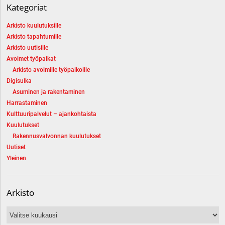
Kategoriat
Arkisto kuulutuksille
Arkisto tapahtumille
Arkisto uutisille
Avoimet työpaikat
Arkisto avoimille työpaikoille
Digisulka
Asuminen ja rakentaminen
Harrastaminen
Kulttuuripalvelut – ajankohtaista
Kuulutukset
Rakennusvalvonnan kuulutukset
Uutiset
Yleinen
Arkisto
Arkisto