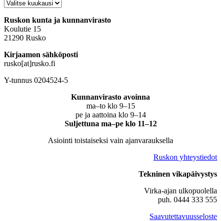
Arkisto
Ruskon kunta ja kunnanvirasto
Koulutie 15
21290 Rusko
Kirjaamon sähköposti
rusko[at]rusko.fi
Y-tunnus 0204524-5
Kunnanvirasto avoinna
ma–to klo 9–15
pe ja aattoina klo 9–14
Suljettuna ma–pe klo 11–12
Asiointi toistaiseksi vain ajanvarauksella
Ruskon yhteystiedot
Tekninen vikapäivystys
Virka-ajan ulkopuolella
puh. 0444 333 555
Saavutettavuusseloste