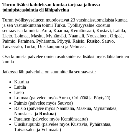
Turun lisäksi kahdeksan kuntaa tarjoaa jatkossa
toimipisteasiointia eli lähipalvelua
Turun työllisyysalueen muodostavat 23 varsinaissuomalaista kuntaa
ja sen vastuukuntana toimii Turku. Työllisyysalue koostuu
seuraavista kunnista: Aura, Kaarina, Kemiönsaari, Kustavi, Laitila,
Lieto, Loimaa, Masku, Mynämäki, Naantali, Nousiainen, Oripää,
Paimio, Parainen, Pyhäranta, Pöytyä, Raisio,
Rusko
, Sauvo,
Taivassalo, Turku, Uusikaupunki ja Vehmaa.
Osa kunnista palvelee omien asukkaidensa lisäksi myös lähialueiden
kuntia.
Jatkossa lähipalveluita on suunnitteilla seuraavasti:
Kaarina
Laitila
Lieto
Loimaa (palvelee myös Auraa, Oripäätä ja Pöytyää)
Paimio (palvelee myös Sauvoa)
Raisio (palvelee myös Naantalia, Maskua, Mynämäkeä,
Nousiaista ja
Ruskoa
)
Parainen (palvelee myös Kemiönsaarta)
Uusikaupunki (palvelee myös Kustavia, Pyhärantaa,
Taivassaloa ja Vehmaata)