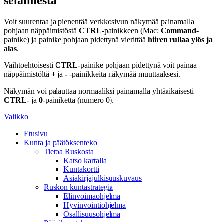
selaimesta
Voit suurentaa ja pienentää verkkosivun näkymää painamalla
pohjaan näppäimistöstä
CTRL
-painikkeen (Mac:
Command
-
painike) ja painike pohjaan pidettynä vierittää
hiiren rullaa ylös ja
alas
.
Vaihtoehtoisesti
CTRL
-painike pohjaan pidettynä voit painaa
näppäimistöltä
+
ja
-
-painikkeita näkymää muuttaaksesi.
Näkymän voi palauttaa normaaliksi painamalla yhtäaikaisesti
CTRL
- ja
0
-painiketta (numero 0).
Valikko
Etusivu
Kunta ja päätöksenteko
Tietoa Ruskosta
Katso kartalla
Kuntakortti
Asiakirjajulkisuuskuvaus
Ruskon kuntastrategia
Elinvoimaohjelma
Hyvinvointiohjelma
Osallisuusohjelma