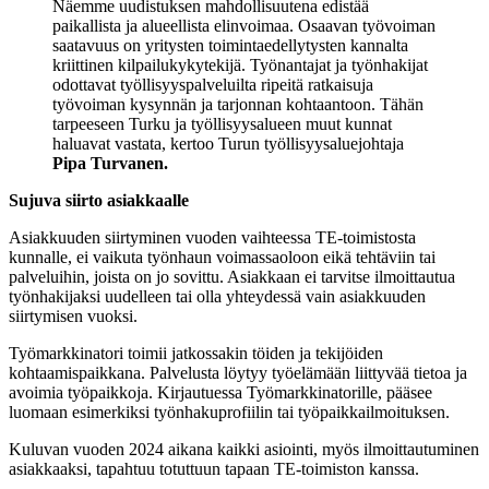
Näemme uudistuksen mahdollisuutena edistää
paikallista ja alueellista elinvoimaa. Osaavan työvoiman
saatavuus on yritysten toimintaedellytysten kannalta
kriittinen kilpailukykytekijä. Työnantajat ja työnhakijat
odottavat työllisyyspalveluilta ripeitä ratkaisuja
työvoiman kysynnän ja tarjonnan kohtaantoon. Tähän
tarpeeseen Turku ja työllisyysalueen muut kunnat
haluavat vastata, kertoo Turun työllisyysaluejohtaja
Pipa Turvanen.
Sujuva siirto asiakkaalle
Asiakkuuden siirtyminen vuoden vaihteessa TE-toimistosta
kunnalle, ei vaikuta työnhaun voimassaoloon eikä tehtäviin tai
palveluihin, joista on jo sovittu. Asiakkaan ei tarvitse ilmoittautua
työnhakijaksi uudelleen tai olla yhteydessä vain asiakkuuden
siirtymisen vuoksi.
Työmarkkinatori toimii jatkossakin töiden ja tekijöiden
kohtaamispaikkana. Palvelusta löytyy työelämään liittyvää tietoa ja
avoimia työpaikkoja. Kirjautuessa Työmarkkinatorille, pääsee
luomaan esimerkiksi työnhakuprofiilin tai työpaikkailmoituksen.
Kuluvan vuoden 2024 aikana kaikki asiointi, myös ilmoittautuminen
asiakkaaksi, tapahtuu totuttuun tapaan TE-toimiston kanssa.