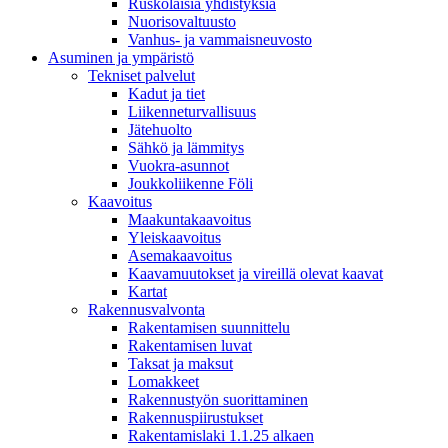
Ruskolaisia yhdistyksiä
Nuorisovaltuusto
Vanhus- ja vammaisneuvosto
Asuminen ja ympäristö
Tekniset palvelut
Kadut ja tiet
Liikenneturvallisuus
Jätehuolto
Sähkö ja lämmitys
Vuokra-asunnot
Joukkoliikenne Föli
Kaavoitus
Maakuntakaavoitus
Yleiskaavoitus
Asemakaavoitus
Kaavamuutokset ja vireillä olevat kaavat
Kartat
Rakennusvalvonta
Rakentamisen suunnittelu
Rakentamisen luvat
Taksat ja maksut
Lomakkeet
Rakennustyön suorittaminen
Rakennuspiirustukset
Rakentamislaki 1.1.25 alkaen