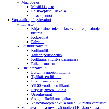
Muu opetus
Musiikkiopisto
Raisio-opisto Ruskolla
Jatko-opinnot
Vapaa-aika ja hyvinvointi
Kirjasto
Kirjastoaineistojen haku, varaukset ja lainojen
uusinta
Kokoelmat
Palvelut
Kulttuuripalvelut
Kulttuuritilat
Taiteen perusopetus
Kulttuuria yhdistystoiminnassa
Paikallismuseot
Liikuntapalvelut
Lasten ja nuorten liikunta
Työikäisten liikunta
Liikuntaneuvonta
Yli 60-vuotiaiden liikunta
Erityisryhmien liikunta
Urheiluseurat
Sisä- ja ulkoliikuntapaikat
Vakiovuorojen haku ja muut liikuntatilavaraukset
Varattavat tilat ja myytävät tuotteet | Ruskon vapaa-ajan