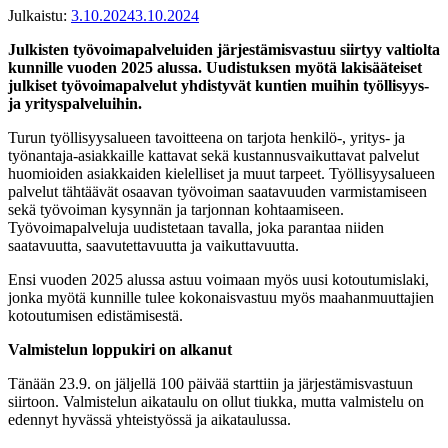
Julkaistu:
3.10.2024
3.10.2024
Julkisten työvoimapalveluiden järjestämisvastuu siirtyy valtiolta
kunnille vuoden 2025 alussa. Uudistuksen myötä lakisääteiset
julkiset työvoimapalvelut yhdistyvät kuntien muihin työllisyys-
ja yrityspalveluihin.
Turun työllisyysalueen tavoitteena on tarjota henkilö-, yritys- ja
työnantaja-asiakkaille kattavat sekä kustannusvaikuttavat palvelut
huomioiden asiakkaiden kielelliset ja muut tarpeet. Työllisyysalueen
palvelut tähtäävät osaavan työvoiman saatavuuden varmistamiseen
sekä työvoiman kysynnän ja tarjonnan kohtaamiseen.
Työvoimapalveluja uudistetaan tavalla, joka parantaa niiden
saatavuutta, saavutettavuutta ja vaikuttavuutta.
Ensi vuoden 2025 alussa astuu voimaan myös uusi kotoutumislaki,
jonka myötä kunnille tulee kokonaisvastuu myös maahanmuuttajien
kotoutumisen edistämisestä.
Valmistelun loppukiri on alkanut
Tänään 23.9. on jäljellä 100 päivää starttiin ja järjestämisvastuun
siirtoon. Valmistelun aikataulu on ollut tiukka, mutta valmistelu on
edennyt hyvässä yhteistyössä ja aikataulussa.