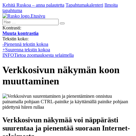
Kehitä Ruskoa – anna palautetta
Tapahtumakalenteri
Ilmoita
tapahtuma
Etusivu
Hae:
Kontrasti:
Muuta kontrastia
Tekstin koko:
-
Pienennä tekstin kokoa
+
Suurenna tekstin kokoa
INFO
Tietoa zoomauksesta selaimella
Verkkosivun näkymän koon
muuttaminen
Verkkosivun näkymää voi näppärästi
suurentaa ja pienentää suoraan Internet-