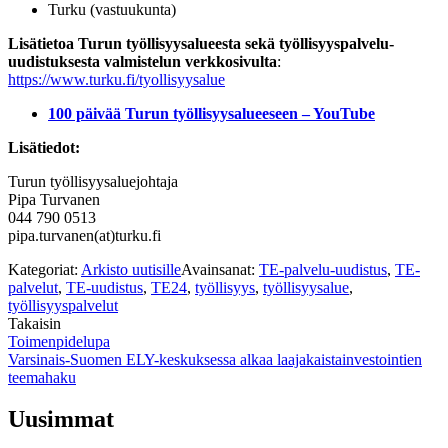
Turku (vastuukunta)
Lisätietoa Turun työllisyysalueesta sekä työllisyyspalvelu-
uudistuksesta valmistelun verkkosivulta
:
https://www.turku.fi/tyollisyysalue
100 päivää Turun työllisyysalueeseen – YouTube
Lisätiedot:
Turun työllisyysaluejohtaja
Pipa Turvanen
044 790 0513
pipa.turvanen(at)turku.fi
Kategoriat:
Arkisto uutisille
Avainsanat:
TE-palvelu-uudistus
,
TE-
palvelut
,
TE-uudistus
,
TE24
,
työllisyys
,
työllisyysalue
,
työllisyyspalvelut
Takaisin
Artikkelien
Toimenpidelupa
Varsinais-Suomen ELY-keskuksessa alkaa laajakaistainvestointien
selaus
teemahaku
Uusimmat