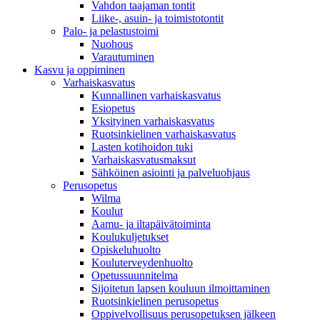
Vahdon taajaman tontit
Liike-, asuin- ja toimistotontit
Palo- ja pelastustoimi
Nuohous
Varautuminen
Kasvu ja oppiminen
Varhaiskasvatus
Kunnallinen varhaiskasvatus
Esiopetus
Yksityinen varhaiskasvatus
Ruotsinkielinen varhaiskasvatus
Lasten kotihoidon tuki
Varhaiskasvatusmaksut
Sähköinen asiointi ja palveluohjaus
Perusopetus
Wilma
Koulut
Aamu- ja iltapäivätoiminta
Koulukuljetukset
Opiskeluhuolto
Kouluterveydenhuolto
Opetussuunnitelma
Sijoitetun lapsen kouluun ilmoittaminen
Ruotsinkielinen perusopetus
Oppivelvollisuus perusopetuksen jälkeen