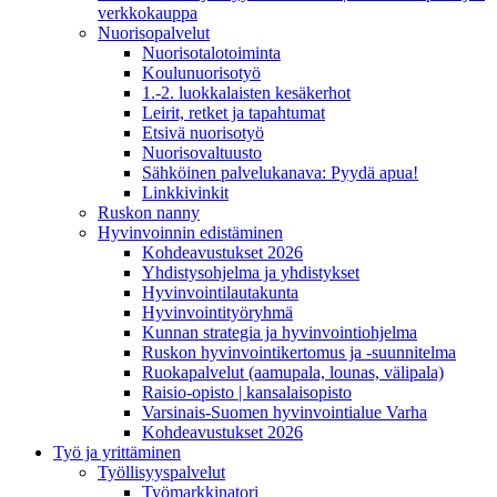
verkkokauppa
Nuorisopalvelut
Nuorisotalotoiminta
Koulunuorisotyö
1.-2. luokkalaisten kesäkerhot
Leirit, retket ja tapahtumat
Etsivä nuorisotyö
Nuorisovaltuusto
Sähköinen palvelukanava: Pyydä apua!
Linkkivinkit
Ruskon nanny
Hyvinvoinnin edistäminen
Kohdeavustukset 2026
Yhdistysohjelma ja yhdistykset
Hyvinvointilautakunta
Hyvinvointityöryhmä
Kunnan strategia ja hyvinvointiohjelma
Ruskon hyvinvointikertomus ja -suunnitelma
Ruokapalvelut (aamupala, lounas, välipala)
Raisio-opisto | kansalaisopisto
Varsinais-Suomen hyvinvointialue Varha
Kohdeavustukset 2026
Työ ja yrittäminen
Työllisyyspalvelut
Työmarkkinatori