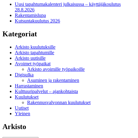
Uusi tapahtumakalenteri julkaisussa – käyttäjäkoulutus
28.8.2026
Rakentamislupa
Kutsuntakuulutus 2026
Kategoriat
Arkisto kuulutuksille
Arkisto tapahtumille
Arkisto uutisille
Avoimet työpaikat
Arkisto avoimille työpaikoille
Digisulka
Asuminen ja rakentaminen
Harrastaminen
Kulttuuripalvelut – ajankohtaista
Kuulutukset
Rakennusvalvonnan kuulutukset
Uutiset
Yleinen
Arkisto