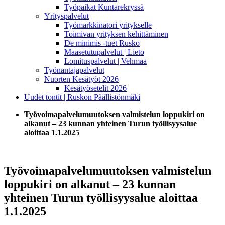
Työpaikat Kuntarekryssä
Yrityspalvelut
Työmarkkinatori yritykselle
Toimivan yrityksen kehittäminen
De minimis -tuet Rusko
Maasetutupalvelut | Lieto
Lomituspalvelut | Vehmaa
Työnantajapalvelut
Nuorten Kesätyöt 2026
Kesätyösetelit 2026
Uudet tontit | Ruskon Päällistönmäki
Työvoimapalvelumuutoksen valmistelun loppukiri on
alkanut ­­– 23 kunnan yhteinen Turun työllisyysalue
aloittaa 1.1.2025
Työvoimapalvelumuutoksen valmistelun
loppukiri on alkanut ­­– 23 kunnan
yhteinen Turun työllisyysalue aloittaa
1.1.2025