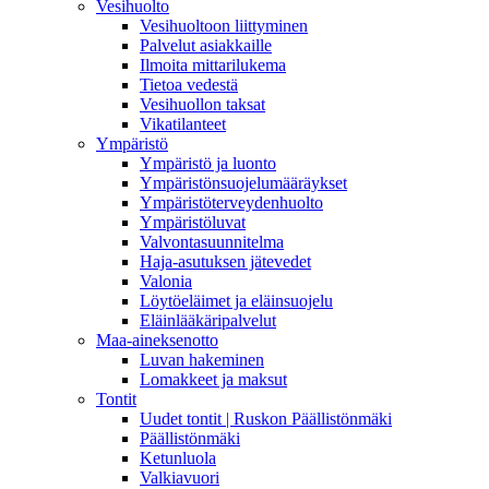
Vesihuolto
Vesihuoltoon liittyminen
Palvelut asiakkaille
Ilmoita mittarilukema
Tietoa vedestä
Vesihuollon taksat
Vikatilanteet
Ympäristö
Ympäristö ja luonto
Ympäristönsuojelumääräykset
Ympäristöterveydenhuolto
Ympäristöluvat
Valvontasuunnitelma
Haja-asutuksen jätevedet
Valonia
Löytöeläimet ja eläinsuojelu
Eläinlääkäripalvelut
Maa-aineksenotto
Luvan hakeminen
Lomakkeet ja maksut
Tontit
Uudet tontit | Ruskon Päällistönmäki
Päällistönmäki
Ketunluola
Valkiavuori