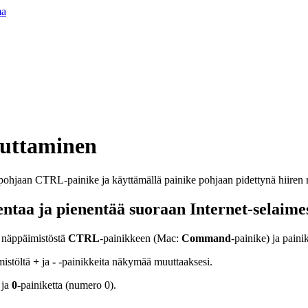
ma
uttaminen
ntaa ja pienentää suoraan Internet-selaime
 näppäimistöstä
CTRL
-painikkeen (Mac:
Command
-painike) ja paini
mistöltä
+
ja
-
-painikkeita näkymää muuttaaksesi.
 ja
0
-painiketta (numero 0).