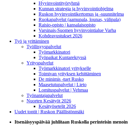
Hyvinvointityöryhmä
Kunnan strategia ja hyvinvointiohjelma
Ruskon hyvinvointikertomus ja -suunnitelma
Ruokapalvelut (aamupala, lounas, välipala)
Raisio-opisto | kansalaisopisto
Varsinais-Suomen hyvinvointialue Varha
Kohdeavustukset 2026
Työ ja yrittäminen
Työllisyyspalvelut
Työmarkkinatori
Työpaikat Kuntarekryssä
Yrityspalvelut
Työmarkkinatori yritykselle
Toimivan yrityksen kehittäminen
De minimis -tuet Rusko
Maasetutupalvelut | Lieto
Lomituspalvelut | Vehmaa
Työnantajapalvelut
Nuorten Kesätyöt 2026
Kesätyösetelit 2026
Uudet tontit | Ruskon Päällistönmäki
Itsenäisyyspäivää juhlitaan Ruskolla perinteisin menoin