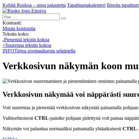
Kehitä Ruskoa – anna palautetta
Tapahtumakalenteri
Ilmoita tapahtu
Etusivu
Hae:
Kontrasti:
Muuta kontrastia
Tekstin koko:
-
Pienennä tekstin kokoa
+
Suurenna tekstin kokoa
INFO
Tietoa zoomauksesta selaimella
Verkkosivun näkymän koon mu
Verkkosivun näkymää voi näppärästi suure
Voit suurentaa ja pienentää verkkosivun näkymää painamalla pohjaan
Vaihtoehtoisesti
CTRL
-painike pohjaan pidettynä voit painaa näppäi
Näkymän voi palauttaa normaaliksi painamalla yhtäaikaisesti
CTRL
-