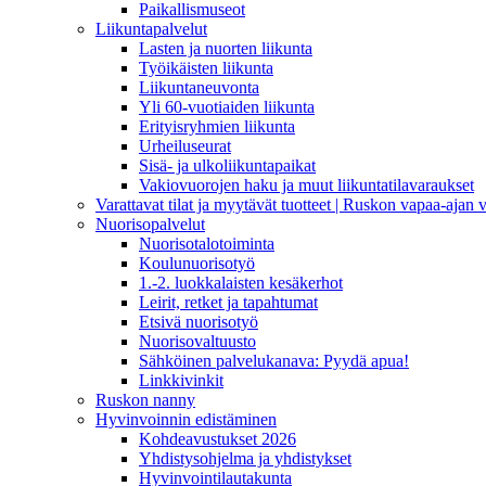
Paikallismuseot
Liikuntapalvelut
Lasten ja nuorten liikunta
Työikäisten liikunta
Liikuntaneuvonta
Yli 60-vuotiaiden liikunta
Erityisryhmien liikunta
Urheiluseurat
Sisä- ja ulkoliikuntapaikat
Vakiovuorojen haku ja muut liikuntatilavaraukset
Varattavat tilat ja myytävät tuotteet | Ruskon vapaa-aja
Nuorisopalvelut
Nuorisotalotoiminta
Koulunuorisotyö
1.-2. luokkalaisten kesäkerhot
Leirit, retket ja tapahtumat
Etsivä nuorisotyö
Nuorisovaltuusto
Sähköinen palvelukanava: Pyydä apua!
Linkkivinkit
Ruskon nanny
Hyvinvoinnin edistäminen
Kohdeavustukset 2026
Yhdistysohjelma ja yhdistykset
Hyvinvointilautakunta