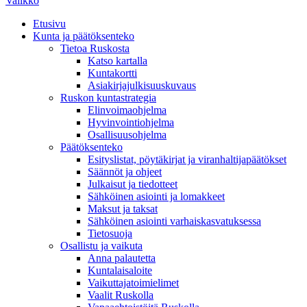
Valikko
Etusivu
Kunta ja päätöksenteko
Tietoa Ruskosta
Katso kartalla
Kuntakortti
Asiakirjajulkisuuskuvaus
Ruskon kuntastrategia
Elinvoimaohjelma
Hyvinvointiohjelma
Osallisuusohjelma
Päätöksenteko
Esityslistat, pöytäkirjat ja viranhaltijapäätökset
Säännöt ja ohjeet
Julkaisut ja tiedotteet
Sähköinen asiointi ja lomakkeet
Maksut ja taksat
Sähköinen asiointi varhaiskasvatuksessa
Tietosuoja
Osallistu ja vaikuta
Anna palautetta
Kuntalaisaloite
Vaikuttajatoimielimet
Vaalit Ruskolla