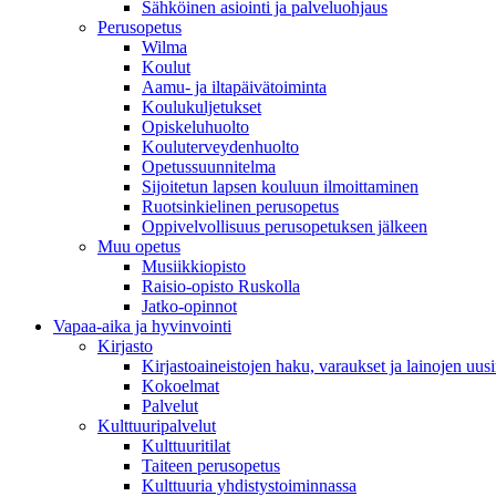
Sähköinen asiointi ja palveluohjaus
Perusopetus
Wilma
Koulut
Aamu- ja iltapäivätoiminta
Koulukuljetukset
Opiskeluhuolto
Kouluterveydenhuolto
Opetussuunnitelma
Sijoitetun lapsen kouluun ilmoittaminen
Ruotsinkielinen perusopetus
Oppivelvollisuus perusopetuksen jälkeen
Muu opetus
Musiikkiopisto
Raisio-opisto Ruskolla
Jatko-opinnot
Vapaa-aika ja hyvinvointi
Kirjasto
Kirjastoaineistojen haku, varaukset ja lainojen uusi
Kokoelmat
Palvelut
Kulttuuripalvelut
Kulttuuritilat
Taiteen perusopetus
Kulttuuria yhdistystoiminnassa