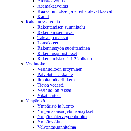
Yleiskaavoitus
Asemakaavoitus
Kaavamuutokset ja vireillä olevat kaavat
Kartat
Rakennusvalvonta
Rakentamisen suunnittelu
Rakentamisen luvat
Taksat ja maksut
Lomakkeet
Rakennustyön suorittaminen
Rakennuspiirustukset
Rakentamislaki 1.1.25 alkaen
Vesihuolto
Vesihuoltoon liittyminen
Palvelut asiakkaille
Ilmoita mittarilukema
Tietoa vedestä
Vesihuollon taksat
Vikatilanteet
Ympäristö
Ympäristö ja luonto
Ympäristönsuojelumääräykset
Ympäristöterveydenhuolto
Ympäristöluvat
Valvontasuunnitelma