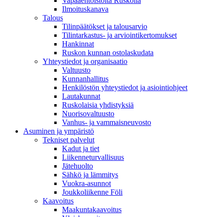
Vapaaehtoistöitä Ruskolla
Ilmoituskanava
Talous
Tilinpäätökset ja talousarvio
Tilintarkastus- ja arviointikertomukset
Hankinnat
Ruskon kunnan ostolaskudata
Yhteystiedot ja organisaatio
Valtuusto
Kunnanhallitus
Henkilöstön yhteystiedot ja asiointiohjeet
Lautakunnat
Ruskolaisia yhdistyksiä
Nuorisovaltuusto
Vanhus- ja vammaisneuvosto
Asuminen ja ympäristö
Tekniset palvelut
Kadut ja tiet
Liikenneturvallisuus
Jätehuolto
Sähkö ja lämmitys
Vuokra-asunnot
Joukkoliikenne Föli
Kaavoitus
Maakuntakaavoitus