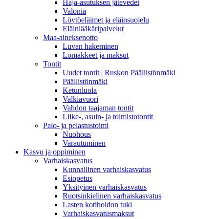
Haja-asutuksen jätevedet
Valonia
Löytöeläimet ja eläinsuojelu
Eläinlääkäripalvelut
Maa-aineksenotto
Luvan hakeminen
Lomakkeet ja maksut
Tontit
Uudet tontit | Ruskon Päällistönmäki
Päällistönmäki
Ketunluola
Valkiavuori
Vahdon taajaman tontit
Liike-, asuin- ja toimistotontit
Palo- ja pelastustoimi
Nuohous
Varautuminen
Kasvu ja oppiminen
Varhaiskasvatus
Kunnallinen varhaiskasvatus
Esiopetus
Yksityinen varhaiskasvatus
Ruotsinkielinen varhaiskasvatus
Lasten kotihoidon tuki
Varhaiskasvatusmaksut