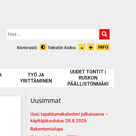
Hae:
-
+
Pienennä tek
Suurenna t
INFO
Kontrasti:
Tekstin koko:
Tietoa zooma
Muuta kontrastia
UUDET TONTIT |
A
TYÖ JA
RUSKON
YRITTÄMINEN
PÄÄLLISTÖNMÄKI
Uusimmat
Uusi tapahtumakalenteri julkaisussa –
käyttäjäkoulutus 28.8.2026
Rakentamislupa