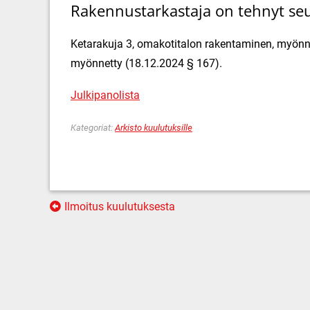
Rakennustarkastaja on tehnyt seu
Ketarakuja 3, omakotitalon rakentaminen, myönne
myönnetty (18.12.2024 § 167).
Julkipanolista
Kategoriat:
Arkisto kuulutuksille
Artikkelien
Ilmoitus kuulutuksesta
selaus