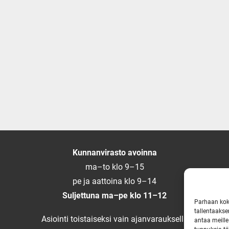
Kunnanvirasto avoinna
ma–to klo 9–15
pe ja aattoina klo 9–14
Suljettuna ma–pe klo 11–12
Parhaan kok
tallentaakse
Asiointi toistaiseksi vain ajanvarauksella
antaa meille