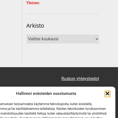
Yleinen
Arkisto
Arkisto
Ruskon yhteystiedot
Tekninen vikapäivystys
Hallinnoi evästeiden suostumusta
Virka-ajan ulkopuolella
emuksen tarjoamiseksi käytämme teknologioita, kuten evästeitä,
mme ja/tai käyttääksemme laitetietoja. Näiden tekniikoiden hyväksyminen
puh. 0444 333 555
 mahdollisuuden käsitellä tietoja, kuten selauskäyttäytymistä tai yksilöllisiä