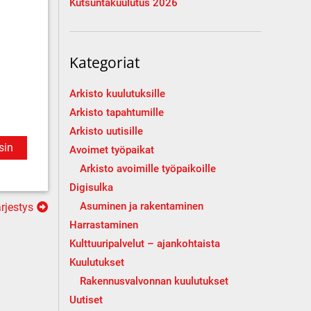
Kutsuntakuulutus 2026
Kategoriat
Arkisto kuulutuksille
Arkisto tapahtumille
Arkisto uutisille
sin
Avoimet työpaikat
Arkisto avoimille työpaikoille
Digisulka
rjestys
Asuminen ja rakentaminen
Harrastaminen
Kulttuuripalvelut – ajankohtaista
Kuulutukset
Rakennusvalvonnan kuulutukset
Uutiset