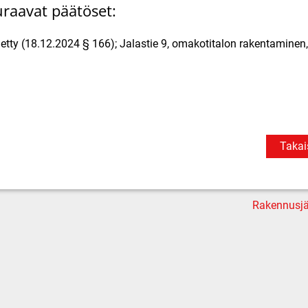
raavat päätöset:
tty (18.12.2024 § 166); Jalastie 9, omakotitalon rakentaminen,
Takai
Rakennusjä