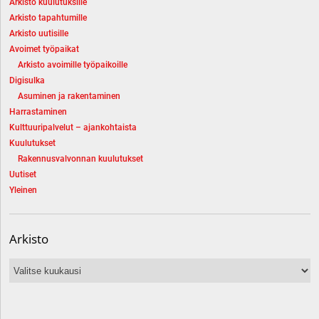
Arkisto kuulutuksille
Arkisto tapahtumille
Arkisto uutisille
Avoimet työpaikat
Arkisto avoimille työpaikoille
Digisulka
Asuminen ja rakentaminen
Harrastaminen
Kulttuuripalvelut – ajankohtaista
Kuulutukset
Rakennusvalvonnan kuulutukset
Uutiset
Yleinen
Arkisto
Arkisto