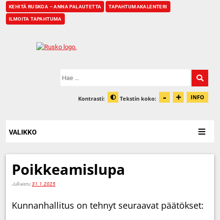
KEHITÄ RUSKOA – ANNA PALAUTETTA
TAPAHTUMAKALENTERI
ILMOITA TAPAHTUMA
Etusivu
Hae:
-
+
Pienennä t
Suurenn
INFO
Kontrasti:
Tekstin koko:
Tiet
Muuta kontrastia
VALIKKO
Poikkeamislupa
Julkaistu:
31.1.2025
Kunnanhallitus on tehnyt seuraavat päätökset: