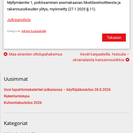
Myllymäentie 1, poikkeaminen asemakaavan liiketilavelvoitteesta ja
rakennusoikeuden ylitys, myönnetty (27.1.2025 § 11).
Julkipanolista
Kategoriat:
Arkisto kuulutuksille
Takaisin
Artikkelien
Maa-ainesten ottolupahakemus
Kevät karpaateilla. Hutsulia –
selaus
ukrainalaista kansanmusiikkia
Uusimmat
Uusi tapahtumakalenteri julkaisussa – käyttäjäkoulutus 28.8.2026
Rakentamislupa
Kutsuntakuulutus 2026
Kategoriat