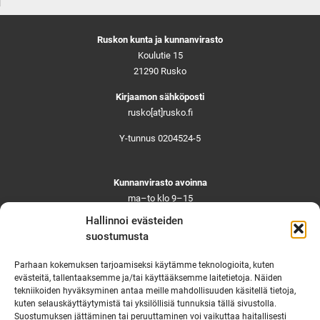
Ruskon kunta ja kunnanvirasto
Koulutie 15
21290 Rusko
Kirjaamon sähköposti
rusko[at]rusko.fi
Y-tunnus 0204524-5
Kunnanvirasto avoinna
ma–to klo 9–15
pe ja aattoina klo 9–14
Hallinnoi evästeiden
Suljettuna ma–pe klo 11–12
suostumusta
Asiointi toistaiseksi vain ajanvarauksella
Parhaan kokemuksen tarjoamiseksi käytämme teknologioita, kuten
evästeitä, tallentaaksemme ja/tai käyttääksemme laitetietoja. Näiden
tekniikoiden hyväksyminen antaa meille mahdollisuuden käsitellä tietoja,
Ruskon yhteystiedot
kuten selauskäyttäytymistä tai yksilöllisiä tunnuksia tällä sivustolla.
Suostumuksen jättäminen tai peruuttaminen voi vaikuttaa haitallisesti