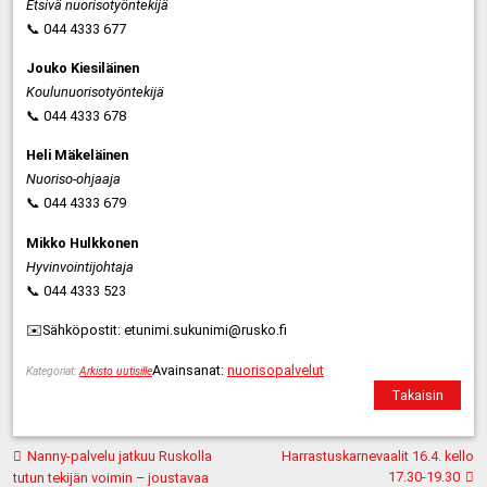
Etsivä nuorisotyöntekijä
📞 044 4333 677
Jouko Kiesiläinen
Koulunuorisotyöntekijä
📞 044 4333 678
Heli Mäkeläinen
Nuoriso-ohjaaja
📞 044 4333 679
Mikko Hulkkonen
Hyvinvointijohtaja
📞 044 4333 523
✉️Sähköpostit: etunimi.sukunimi@rusko.fi
Avainsanat:
nuorisopalvelut
Kategoriat:
Arkisto uutisille
Takaisin
Artikkelien
Nanny-palvelu jatkuu Ruskolla
Harrastuskarnevaalit 16.4. kello
selaus
17.30-19.30
tutun tekijän voimin – joustavaa