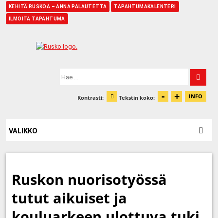
KEHITÄ RUSKOA – ANNA PALAUTETTA
TAPAHTUMAKALENTERI
ILMOITA TAPAHTUMA
Etusivu
Hae:
-
+
Pienennä t
Suurenn
INFO
Kontrasti:
Tekstin koko:
Tiet
Muuta kontrastia
VALIKKO
Ruskon nuorisotyössä
tutut aikuiset ja
kouluarkeen ulottuva tuki