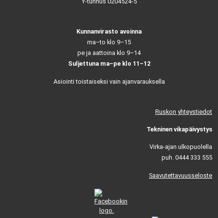
Y-tunnus 0204524-5
Kunnanvirasto avoinna
ma–to klo 9–15
pe ja aattoina klo 9–14
Suljettuna ma–pe klo 11–12
Asiointi toistaiseksi vain ajanvarauksella
Ruskon yhteystiedot
Tekninen vikapäivystys
Virka-ajan ulkopuolella
puh. 0444 333 555
Saavutettavuusseloste