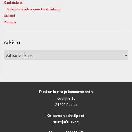
Kuulutukset
Rakennusvalvonnan kuulutukset
Uutiset
Yleinen
Arkisto
Arkisto
Ruskon kunta ja kunnanvirasto
Koulutie 15
21290 Rusko
Kirjaamon sähköposti
rusko[at]rusko.fi