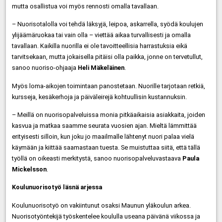
mutta osallistua voi myös rennosti omalla tavallaan.
– Nuorisotalolla voi tehdä läksyjä, leipoa, askarrella, syödä koulujen
ylijäämäruokaa tai vain olla – viettää aikaa turvallisesti ja omalla
tavallaan. Kaikilla nuorilla ei ole tavoitteellisia harrastuksia eikä
tarvitsekaan, mutta jokaisella pitäisi olla paikka, jonne on tervetullut,
sanoo nuoriso-ohjaaja
Heli Mäkeläinen
.
Myös loma-aikojen toimintaan panostetaan. Nuorille tarjotaan retkiä,
kursseja, kesäkerhoja ja päiväleirejä kohtuullisin kustannuksin.
– Meillä on nuorisopalveluissa monia pitkäaikaisia asiakkaita, joiden
kasvua ja matkaa saamme seurata vuosien ajan. Mieltä lämmittää
erityisesti silloin, kun joku jo maailmalle lähtenyt nuori palaa vielä
käymään ja kiittää saamastaan tuesta. Se muistuttaa siitä, että tällä
työllä on oikeasti merkitystä, sanoo nuorisopalveluvastaava
Paula
Mickelsson
.
Koulunuorisotyö läsnä arjessa
Koulunuorisotyö on vakiintunut osaksi Maunun yläkoulun arkea.
Nuorisotyöntekijä työskentelee koululla useana päivänä viikossa ja