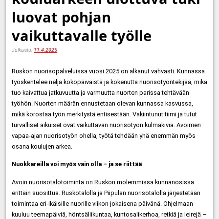
luovat pohjan
vaikuttavalle työlle
Julkaistu:
11.4.2025
Ruskon nuorisopalveluissa vuosi 2025 on alkanut vahvasti. Kunnassa
työskentelee neljä kokopäiväistä ja kokenutta nuorisotyöntekijää, mikä
tuo kaivattua jatkuvuutta ja varmuutta nuorten parissa tehtävään
työhön. Nuorten määrän ennustetaan olevan kunnassa kasvussa,
mikä korostaa työn merkitystä entisestään. Vakiintunut tiimi ja tutut
turvalliset aikuiset ovat vaikuttavan nuorisotyön kulmakiviä. Avoimen
vapaa-ajan nuorisotyön ohella, työtä tehdään yhä enemmän myös
osana koulujen arkea.
Nuokkareilla voi myös vain olla – ja se riittää
Avoin nuorisotalotoiminta on Ruskon molemmissa kunnanosissa
erittäin suosittua. Ruskotalolla ja Piipulan nuorisotalolla järjestetään
toimintaa eri-ikäisille nuorille viikon jokaisena päivänä. Ohjelmaan
kuuluu teemapäiviä, höntsäliikuntaa, kuntosalikerhoa, retkiä ja leirejä –