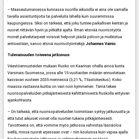
– Maaseutumaisessa kunnassa nuorilla aikuisilla ei aina ole samalla
tavalla asiantuntijoita tai palveluita lähellä kuin suuremmissa
kaupungeissa. Siksi on tärkeää, että joku tuntee paikallisen kentän ja
nuoret riittävän hyvin ja pitkältä ajalta. Ilman etsivää nuorisotyötä
monet palvelutarpeet voisivat helposti jäädä piiloon ja mutkistua
entisestään, sanoo etsivä nuorisotyöntekijä
Johannes Vainio
.
Tulevaisuuden toiveena jatkuvuus
Väestöennusteiden mukaan Rusko on Kaarinan ohella ainoa kunta
Varsinais-Suomessa, jossa alle 15-vuotiaiden määrän ennustetaan
kasvavan vuoteen 2035 mennessä (3,21 %, Tilastokeskus). Koko
maassa vastaavia kuntia on vain noin kymmenen. Tämä tekee
nuorisopalveluiden pitkäjänteisestä kehittämisestä Ruskolla erityisen
ajankohtaista.
– On tärkeää, että nuorisopalveluiden toimintaan syntyy jatkuvuutta ja
että tutut aikuiset voivat olla nuorten tukena pitkäjänteisesti.
Tavoitteena on, että voimme myös jatkossa vahvistaa läsnäoloa
siellä, missä nuoret arjessaan ovat – niin kouluissa kuin vapaa-ajalla.
Koulunuorisotyön jatkuvuus ja vakiinnuttaminen on tässä