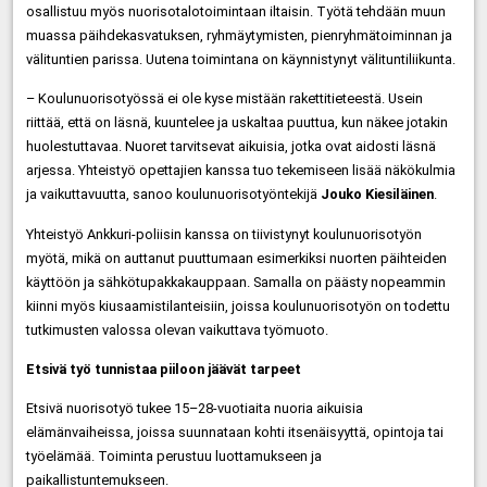
osallistuu myös nuorisotalotoimintaan iltaisin. Työtä tehdään muun
muassa päihdekasvatuksen, ryhmäytymisten, pienryhmätoiminnan ja
välituntien parissa. Uutena toimintana on käynnistynyt välituntiliikunta.
– Koulunuorisotyössä ei ole kyse mistään rakettitieteestä. Usein
riittää, että on läsnä, kuuntelee ja uskaltaa puuttua, kun näkee jotakin
huolestuttavaa. Nuoret tarvitsevat aikuisia, jotka ovat aidosti läsnä
arjessa. Yhteistyö opettajien kanssa tuo tekemiseen lisää näkökulmia
ja vaikuttavuutta, sanoo koulunuorisotyöntekijä
Jouko Kiesiläinen
.
Yhteistyö Ankkuri-poliisin kanssa on tiivistynyt koulunuorisotyön
myötä, mikä on auttanut puuttumaan esimerkiksi nuorten päihteiden
käyttöön ja sähkötupakkakauppaan. Samalla on päästy nopeammin
kiinni myös kiusaamistilanteisiin, joissa koulunuorisotyön on todettu
tutkimusten valossa olevan vaikuttava työmuoto.
Etsivä työ tunnistaa piiloon jäävät tarpeet
Etsivä nuorisotyö tukee 15–28-vuotiaita nuoria aikuisia
elämänvaiheissa, joissa suunnataan kohti itsenäisyyttä, opintoja tai
työelämää. Toiminta perustuu luottamukseen ja
paikallistuntemukseen.