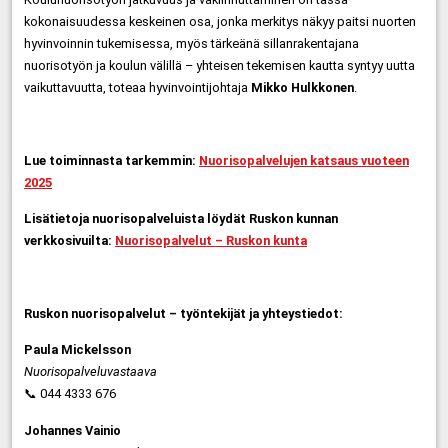
kokonaisuudessa keskeinen osa, jonka merkitys näkyy paitsi nuorten
hyvinvoinnin tukemisessa, myös tärkeänä sillanrakentajana
nuorisotyön ja koulun välillä – yhteisen tekemisen kautta syntyy uutta
vaikuttavuutta, toteaa hyvinvointijohtaja
Mikko Hulkkonen
.
Lue toiminnasta tarkemmin:
Nuorisopalvelujen katsaus vuoteen
2025
Lisätietoja nuorisopalveluista löydät Ruskon kunnan
verkkosivuilta:
Nuorisopalvelut – Ruskon kunta
Ruskon nuorisopalvelut – työntekijät ja yhteystiedot:
Paula Mickelsson
Nuorisopalveluvastaava
📞 044 4333 676
Johannes Vainio