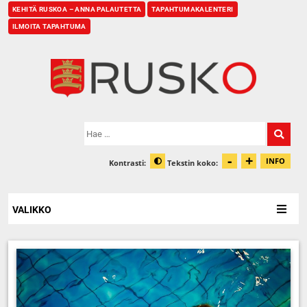
KEHITÄ RUSKOA – ANNA PALAUTETTA
TAPAHTUMAKALENTERI
ILMOITA TAPAHTUMA
Etusivu
Hae:
-
+
Pienennä t
Suurenn
INFO
Kontrasti:
Tekstin koko:
Tiet
Muuta kontrastia
VALIKKO