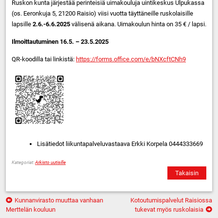
Ruskon kunta järjestää perinteisiä uimakouluja uintikeskus Ulpukassa
(os. Eeronkuja 5, 21200 Raisio) viisi vuotta täyttäneille ruskolaisille
lapsille
2.6.-6.6.2025
välisenä aikana. Uimakoulun hinta on 35 € / lapsi.
Ilmoittautuminen 16.5. – 23.5.2025
QR-koodilla tai linkistä:
https://forms.office.com/e/bNXcftCNh9
Lisätiedot liikuntapalveluvastaava Erkki Korpela 0444333669
Kategoriat:
Arkisto uutisille
Takaisin
Artikkelien
Kunnanvirasto muuttaa vanhaan
Kotoutumispalvelut Raisiossa
selaus
Merttelän kouluun
tukevat myös ruskolaisia