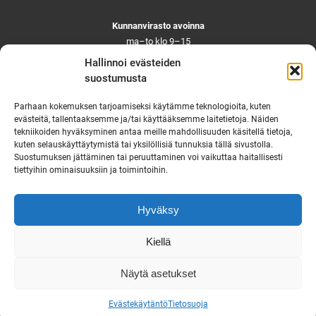
Kunnanvirasto avoinna
ma–to klo 9–15
pe ja aattoina klo 9–14
Hallinnoi evästeiden
Suljettuna ma–pe klo 11–12
suostumusta
Asiointi toistaiseksi vain ajanvarauksella
Parhaan kokemuksen tarjoamiseksi käytämme teknologioita, kuten
evästeitä, tallentaaksemme ja/tai käyttääksemme laitetietoja. Näiden
tekniikoiden hyväksyminen antaa meille mahdollisuuden käsitellä tietoja,
Ruskon yhteystiedot
kuten selauskäyttäytymistä tai yksilöllisiä tunnuksia tällä sivustolla.
Suostumuksen jättäminen tai peruuttaminen voi vaikuttaa haitallisesti
Tekninen vikapäivystys
tiettyihin ominaisuuksiin ja toimintoihin.
Virka-ajan ulkopuolella
puh. 0444 333 555
Hyväksy
Saavutettavuusseloste
Kiellä
Näytä asetukset
Evästekäytäntö
Tietosuoja
Suunnittelu ja toteutus:
Idearäätäli Oy