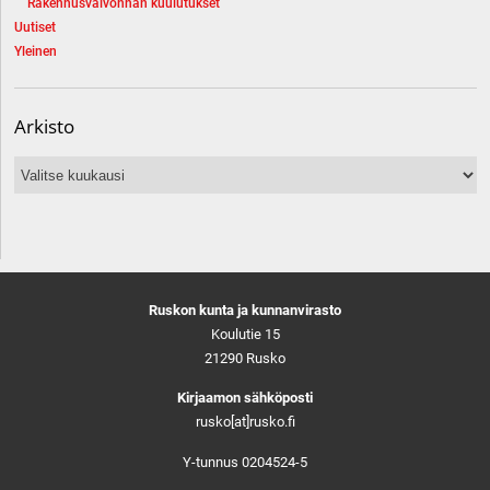
Rakennusvalvonnan kuulutukset
Uutiset
Yleinen
Arkisto
Arkisto
Ruskon kunta ja kunnanvirasto
Koulutie 15
21290 Rusko
Kirjaamon sähköposti
rusko[at]rusko.fi
Y-tunnus 0204524-5