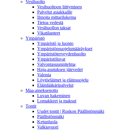
Vesihuolto
Vesihuoltoon liittyminen
Palvelut asiakkaille
Ilmoita mittarilukema
Tietoa vedestä
Vesihuollon taksat
Vikatilanteet
Ympäristö
Ympäristö ja luonto
Ympäristönsuojelumääräykset
Ympäristöterveydenhuolto
Ympäristöluvat
Valvontasuunnitelma
Haja-asutuksen jätevedet
Valonia
Löytöeläimet ja eläinsuojelu
Eläinlääkäripalvelut
Maa-aineksenotto
Luvan hakeminen
Lomakkeet ja maksut
Tontit
Uudet tontit | Ruskon Päällistönmäki
Päällistönmäki
Ketunluola
Valkiavuori