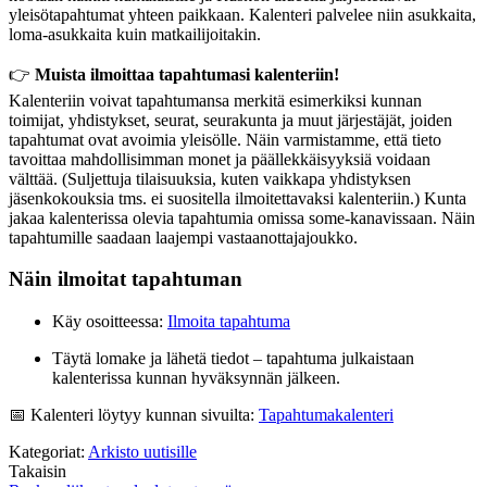
yleisötapahtumat yhteen paikkaan. Kalenteri palvelee niin asukkaita,
loma-asukkaita kuin matkailijoitakin.
👉
Muista ilmoittaa tapahtumasi kalenteriin!
Kalenteriin voivat tapahtumansa merkitä esimerkiksi kunnan
toimijat, yhdistykset, seurat, seurakunta ja muut järjestäjät, joiden
tapahtumat ovat avoimia yleisölle. Näin varmistamme, että tieto
tavoittaa mahdollisimman monet ja päällekkäisyyksiä voidaan
välttää. (Suljettuja tilaisuuksia, kuten vaikkapa yhdistyksen
jäsenkokouksia tms. ei suositella ilmoitettavaksi kalenteriin.) Kunta
jakaa kalenterissa olevia tapahtumia omissa some-kanavissaan. Näin
tapahtumille saadaan laajempi vastaanottajajoukko.
Näin ilmoitat tapahtuman
Käy osoitteessa:
Ilmoita tapahtuma
Täytä lomake ja lähetä tiedot – tapahtuma julkaistaan
kalenterissa kunnan hyväksynnän jälkeen.
📅 Kalenteri löytyy kunnan sivuilta:
Tapahtumakalenteri
Kategoriat:
Arkisto uutisille
Takaisin