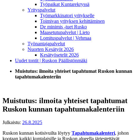
Työpaikat Kuntarekryssä
Yrityspalvelut
Työmarkkinatori yritykselle
Toimivan yrityksen kehittäminen
De minimis -tuet Rusko
Maasetutupalvelut | Lieto
Lomituspalvelut | Vehmaa
Työnantajapalvelut
Nuorten Kesätyöt 2026
Kesätyösetelit 2026
Uudet tontit | Ruskon Päällistönmäki
Muistutus: ilmoita yhteiset tapahtumat Ruskon kunnan
tapahtumakalenteriin
Muistutus: ilmoita yhteiset tapahtumat
Ruskon kunnan tapahtumakalenteriin
Julkaistu:
26.8.2025
Ruskon kunnan kotisivuilta löytyy
Tapahtumakalenteri
, johon
kootaan kaikki kuntalaisille ja Ruskon alueella järjestettävät