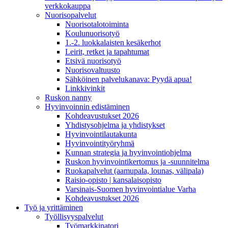
verkkokauppa
Nuorisopalvelut
Nuorisotalotoiminta
Koulunuorisotyö
1.-2. luokkalaisten kesäkerhot
Leirit, retket ja tapahtumat
Etsivä nuorisotyö
Nuorisovaltuusto
Sähköinen palvelukanava: Pyydä apua!
Linkkivinkit
Ruskon nanny
Hyvinvoinnin edistäminen
Kohdeavustukset 2026
Yhdistysohjelma ja yhdistykset
Hyvinvointilautakunta
Hyvinvointityöryhmä
Kunnan strategia ja hyvinvointiohjelma
Ruskon hyvinvointikertomus ja -suunnitelma
Ruokapalvelut (aamupala, lounas, välipala)
Raisio-opisto | kansalaisopisto
Varsinais-Suomen hyvinvointialue Varha
Kohdeavustukset 2026
Työ ja yrittäminen
Työllisyyspalvelut
Työmarkkinatori