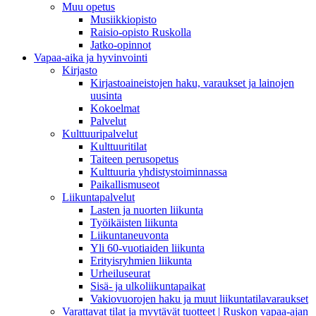
Muu opetus
Musiikkiopisto
Raisio-opisto Ruskolla
Jatko-opinnot
Vapaa-aika ja hyvinvointi
Kirjasto
Kirjastoaineistojen haku, varaukset ja lainojen
uusinta
Kokoelmat
Palvelut
Kulttuuripalvelut
Kulttuuritilat
Taiteen perusopetus
Kulttuuria yhdistystoiminnassa
Paikallismuseot
Liikuntapalvelut
Lasten ja nuorten liikunta
Työikäisten liikunta
Liikuntaneuvonta
Yli 60-vuotiaiden liikunta
Erityisryhmien liikunta
Urheiluseurat
Sisä- ja ulkoliikuntapaikat
Vakiovuorojen haku ja muut liikuntatilavaraukset
Varattavat tilat ja myytävät tuotteet | Ruskon vapaa-ajan