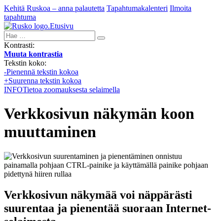
Kehitä Ruskoa – anna palautetta
Tapahtumakalenteri
Ilmoita
tapahtuma
Etusivu
Hae:
Kontrasti:
Muuta kontrastia
Tekstin koko:
-
Pienennä tekstin kokoa
+
Suurenna tekstin kokoa
INFO
Tietoa zoomauksesta selaimella
Verkkosivun näkymän koon
muuttaminen
Verkkosivun näkymää voi näppärästi
suurentaa ja pienentää suoraan Internet-