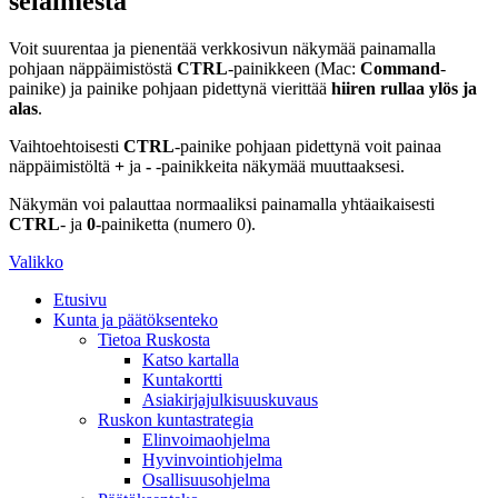
selaimesta
Voit suurentaa ja pienentää verkkosivun näkymää painamalla
pohjaan näppäimistöstä
CTRL
-painikkeen (Mac:
Command
-
painike) ja painike pohjaan pidettynä vierittää
hiiren rullaa ylös ja
alas
.
Vaihtoehtoisesti
CTRL
-painike pohjaan pidettynä voit painaa
näppäimistöltä
+
ja
-
-painikkeita näkymää muuttaaksesi.
Näkymän voi palauttaa normaaliksi painamalla yhtäaikaisesti
CTRL
- ja
0
-painiketta (numero 0).
Valikko
Etusivu
Kunta ja päätöksenteko
Tietoa Ruskosta
Katso kartalla
Kuntakortti
Asiakirjajulkisuuskuvaus
Ruskon kuntastrategia
Elinvoimaohjelma
Hyvinvointiohjelma
Osallisuusohjelma