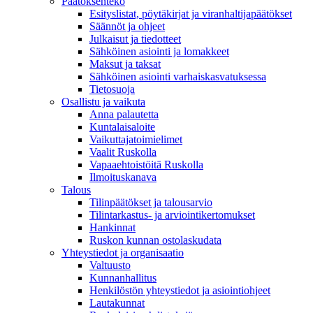
Päätöksenteko
Esityslistat, pöytäkirjat ja viranhaltijapäätökset
Säännöt ja ohjeet
Julkaisut ja tiedotteet
Sähköinen asiointi ja lomakkeet
Maksut ja taksat
Sähköinen asiointi varhaiskasvatuksessa
Tietosuoja
Osallistu ja vaikuta
Anna palautetta
Kuntalaisaloite
Vaikuttajatoimielimet
Vaalit Ruskolla
Vapaaehtoistöitä Ruskolla
Ilmoituskanava
Talous
Tilinpäätökset ja talousarvio
Tilintarkastus- ja arviointikertomukset
Hankinnat
Ruskon kunnan ostolaskudata
Yhteystiedot ja organisaatio
Valtuusto
Kunnanhallitus
Henkilöstön yhteystiedot ja asiointiohjeet
Lautakunnat