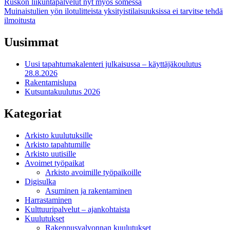
Artikkelien
Ruskon liikuntapalvelut nyt myös somessa
Muinaistulien yön ilotulitteista yksityistilaisuuksissa ei tarvitse tehdä
selaus
ilmoitusta
Uusimmat
Uusi tapahtumakalenteri julkaisussa – käyttäjäkoulutus
28.8.2026
Rakentamislupa
Kutsuntakuulutus 2026
Kategoriat
Arkisto kuulutuksille
Arkisto tapahtumille
Arkisto uutisille
Avoimet työpaikat
Arkisto avoimille työpaikoille
Digisulka
Asuminen ja rakentaminen
Harrastaminen
Kulttuuripalvelut – ajankohtaista
Kuulutukset
Rakennusvalvonnan kuulutukset