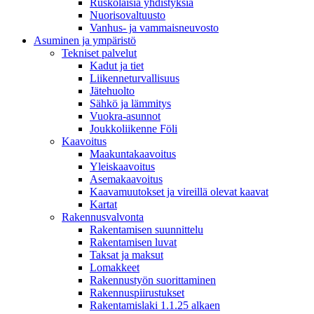
Ruskolaisia yhdistyksiä
Nuorisovaltuusto
Vanhus- ja vammaisneuvosto
Asuminen ja ympäristö
Tekniset palvelut
Kadut ja tiet
Liikenneturvallisuus
Jätehuolto
Sähkö ja lämmitys
Vuokra-asunnot
Joukkoliikenne Föli
Kaavoitus
Maakuntakaavoitus
Yleiskaavoitus
Asemakaavoitus
Kaavamuutokset ja vireillä olevat kaavat
Kartat
Rakennusvalvonta
Rakentamisen suunnittelu
Rakentamisen luvat
Taksat ja maksut
Lomakkeet
Rakennustyön suorittaminen
Rakennuspiirustukset
Rakentamislaki 1.1.25 alkaen