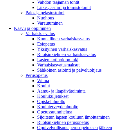
Vahdon taajaman tontit
Liike-, asuin- ja toimistotontit
Palo- ja pelastustoimi
Nuohous
Varautuminen
Kasvu ja oppiminen
Varhaiskasvatus
Kunnallinen varhaiskasvatus
Esiopetus
Yksityinen varhaiskasvatus
Ruotsinkielinen varhaiskasvatus
Lasten kotihoidon tuki
Varhaiskasvatusmaksut
Sähköinen asiointi ja palveluohjaus
Perusopetus
Wilma
Koulut
Aamu- ja iltapäivätoiminta
Koulukuljetukset
Opiskeluhuolto
Kouluterveydenhuolto
Opetussuunnitelma
Sijoitetun lapsen kouluun ilmoittaminen
Ruotsinkielinen perusopetus
Oppivelvollisuus perusopetuksen jälkeen