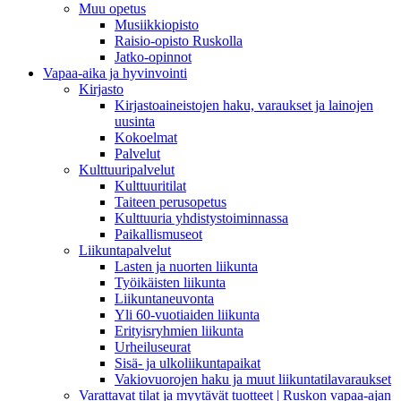
Muu opetus
Musiikkiopisto
Raisio-opisto Ruskolla
Jatko-opinnot
Vapaa-aika ja hyvinvointi
Kirjasto
Kirjastoaineistojen haku, varaukset ja lainojen
uusinta
Kokoelmat
Palvelut
Kulttuuripalvelut
Kulttuuritilat
Taiteen perusopetus
Kulttuuria yhdistystoiminnassa
Paikallismuseot
Liikuntapalvelut
Lasten ja nuorten liikunta
Työikäisten liikunta
Liikuntaneuvonta
Yli 60-vuotiaiden liikunta
Erityisryhmien liikunta
Urheiluseurat
Sisä- ja ulkoliikuntapaikat
Vakiovuorojen haku ja muut liikuntatilavaraukset
Varattavat tilat ja myytävät tuotteet | Ruskon vapaa-ajan