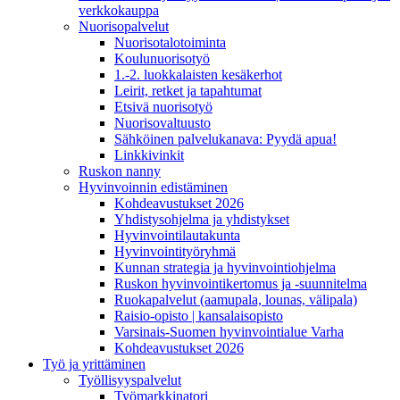
verkkokauppa
Nuorisopalvelut
Nuorisotalotoiminta
Koulunuorisotyö
1.-2. luokkalaisten kesäkerhot
Leirit, retket ja tapahtumat
Etsivä nuorisotyö
Nuorisovaltuusto
Sähköinen palvelukanava: Pyydä apua!
Linkkivinkit
Ruskon nanny
Hyvinvoinnin edistäminen
Kohdeavustukset 2026
Yhdistysohjelma ja yhdistykset
Hyvinvointilautakunta
Hyvinvointityöryhmä
Kunnan strategia ja hyvinvointiohjelma
Ruskon hyvinvointikertomus ja -suunnitelma
Ruokapalvelut (aamupala, lounas, välipala)
Raisio-opisto | kansalaisopisto
Varsinais-Suomen hyvinvointialue Varha
Kohdeavustukset 2026
Työ ja yrittäminen
Työllisyyspalvelut
Työmarkkinatori