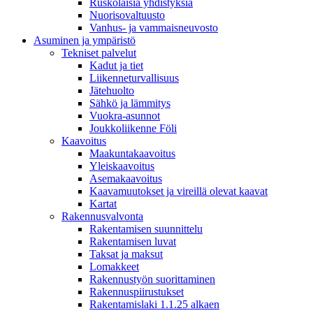
Ruskolaisia yhdistyksiä
Nuorisovaltuusto
Vanhus- ja vammaisneuvosto
Asuminen ja ympäristö
Tekniset palvelut
Kadut ja tiet
Liikenneturvallisuus
Jätehuolto
Sähkö ja lämmitys
Vuokra-asunnot
Joukkoliikenne Föli
Kaavoitus
Maakuntakaavoitus
Yleiskaavoitus
Asemakaavoitus
Kaavamuutokset ja vireillä olevat kaavat
Kartat
Rakennusvalvonta
Rakentamisen suunnittelu
Rakentamisen luvat
Taksat ja maksut
Lomakkeet
Rakennustyön suorittaminen
Rakennuspiirustukset
Rakentamislaki 1.1.25 alkaen