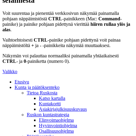
selaimesta
Voit suurentaa ja pienentää verkkosivun näkymää painamalla
pohjaan näppäimistöstä
CTRL
-painikkeen (Mac:
Command
-
painike) ja painike pohjaan pidettynä vierittää
hiiren rullaa ylös ja
alas
.
Vaihtoehtoisesti
CTRL
-painike pohjaan pidettynä voit painaa
näppäimistöltä
+
ja
-
-painikkeita näkymää muuttaaksesi.
Näkymän voi palauttaa normaaliksi painamalla yhtäaikaisesti
CTRL
- ja
0
-painiketta (numero 0).
Valikko
Etusivu
Kunta ja päätöksenteko
Tietoa Ruskosta
Katso kartalla
Kuntakortti
Asiakirjajulkisuuskuvaus
Ruskon kuntastrategia
Elinvoimaohjelma
Hyvinvointiohjelma
Osallisuusohjelma