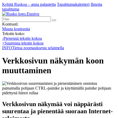
Kehitä Ruskoa – anna palautetta
Tapahtumakalenteri
Ilmoita
tapahtuma
Etusivu
Hae:
Kontrasti:
Muuta kontrastia
Tekstin koko:
-
Pienennä tekstin kokoa
+
Suurenna tekstin kokoa
INFO
Tietoa zoomauksesta selaimella
Verkkosivun näkymän koon
muuttaminen
Verkkosivun näkymää voi näppärästi
suurentaa ja pienentää suoraan Internet-