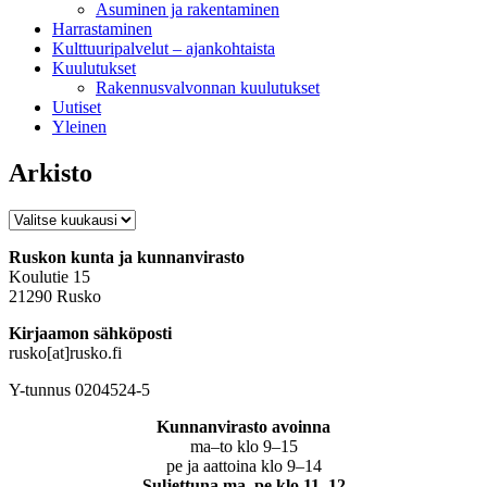
Asuminen ja rakentaminen
Harrastaminen
Kulttuuripalvelut – ajankohtaista
Kuulutukset
Rakennusvalvonnan kuulutukset
Uutiset
Yleinen
Arkisto
Arkisto
Ruskon kunta ja kunnanvirasto
Koulutie 15
21290 Rusko
Kirjaamon sähköposti
rusko[at]rusko.fi
Y-tunnus 0204524-5
Kunnanvirasto avoinna
ma–to klo 9–15
pe ja aattoina klo 9–14
Suljettuna ma–pe klo 11–12