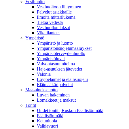
Vesihuolto
Vesihuoltoon liittyminen
Palvelut asiakkaille
Ilmoita mittarilukema
Tietoa vedestä
Vesihuollon taksat
Vikatilanteet
Ympäristö
Ympäristö ja luonto
Ympäristönsuojelumääräykset
Ympäristöterveydenhuolto
Ympäristöluvat
Valvontasuunnitelma
Haja-asutuksen jätevedet
Valonia
Löytöeläimet ja eläinsuojelu
Eläinlääkäripalvelut
Maa-aineksenotto
Luvan hakeminen
Lomakkeet ja maksut
Tontit
Uudet tontit | Ruskon Päällistönmäki
Päällistönmäki
Ketunluola
Valkiavuori