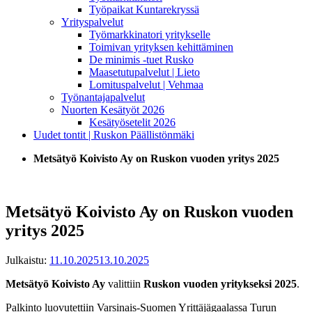
Työpaikat Kuntarekryssä
Yrityspalvelut
Työmarkkinatori yritykselle
Toimivan yrityksen kehittäminen
De minimis -tuet Rusko
Maasetutupalvelut | Lieto
Lomituspalvelut | Vehmaa
Työnantajapalvelut
Nuorten Kesätyöt 2026
Kesätyösetelit 2026
Uudet tontit | Ruskon Päällistönmäki
Metsätyö Koivisto Ay on Ruskon vuoden yritys 2025
Metsätyö Koivisto Ay on Ruskon vuoden
yritys 2025
Julkaistu:
11.10.2025
13.10.2025
Metsätyö Koivisto Ay
valittiin
Ruskon vuoden yritykseksi 2025
.
Palkinto luovutettiin Varsinais-Suomen Yrittäjägaalassa Turun