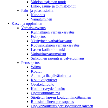
Vahdon taajaman tontit
Liike-, asuin- ja toimistotontit
Palo- ja pelastustoimi
Nuohous
Varautuminen
Kasvu ja oppiminen
Varhaiskasvatus
Kunnallinen varhaiskasvatus
Esiopetus
Yksityinen varhaiskasvatus
Ruotsinkielinen varhaiskasvatus
Lasten kotihoidon tuki
Varhaiskasvatusmaksut
Sähköinen asiointi ja palveluohjaus
Perusopetus
Wilma
Koulut
Aamu- ja iltapäivätoiminta
Koulukuljetukset
Opiskeluhuolto
Kouluterveydenhuolto
Opetussuunnitelma
Sijoitetun lapsen kouluun ilmoittaminen
Ruotsinkielinen perusopetus
Oppivelvollisuus perusopetuksen jälkeen