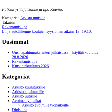
Palkitut yrittäjät Janne ja Ilpo Koivisto
Kategoriat:
Arkisto uutisille
Takaisin
Artikkelien
Rakentamislupa
Linja-autoliikenne koulujen syysloman aikana 13.-19.10.
selaus
Uusimmat
Uusi tapahtumakalenteri julkaisussa – käyttäjäkoulutus
28.8.2026
Rakentamislupa
Kutsuntakuulutus 2026
Kategoriat
Arkisto kuulutuksille
Arkisto tapahtumille
Arkisto uutisille
Avoimet työpaikat
Arkisto avoimille työpaikoille
Digisulka