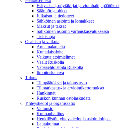
Päätöksenteko
Esityslistat, pöytäkirjat ja viranhaltijapäätökset
Säännöt ja ohjeet
Julkaisut ja tiedotteet
Sähköinen asiointi ja lomakkeet
Maksut ja taksat
Sähköinen asiointi varhaiskasvatuksessa
Tietosuoja
Osallistu ja vaikuta
Anna palautetta
Kuntalaisaloite
Vaikuttajatoimielimet
Vaalit Ruskolla
Vapaaehtoistöitä Ruskolla
Ilmoituskanava
Talous
Tilinpäätökset ja talousarvio
Tilintarkastus- ja arviointikertomukset
Hankinnat
Ruskon kunnan ostolaskudata
Yhteystiedot ja organisaatio
Valtuusto
Kunnanhallitus
Henkilöstön yhteystiedot ja asiointiohjeet
Lautakunnat