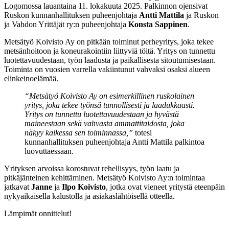
Logomossa lauantaina 11. lokakuuta 2025. Palkinnon ojensivat
Ruskon kunnanhallituksen puheenjohtaja
Antti Mattila
ja Ruskon
ja Vahdon Yrittäjät ry:n puheenjohtaja
Konsta Sappinen
.
Metsätyö Koivisto Ay on pitkään toiminut perheyritys, joka tekee
metsänhoitoon ja koneurakointiin liittyviä töitä. Yritys on tunnettu
luotettavuudestaan, työn laadusta ja paikallisesta sitoutumisestaan.
Toiminta on vuosien varrella vakiintunut vahvaksi osaksi alueen
elinkeinoelämää.
“Metsätyö Koivisto Ay on esimerkillinen ruskolainen
yritys, joka tekee työnsä tunnollisesti ja laadukkaasti.
Yritys on tunnettu luotettavuudestaan ja hyvästä
maineestaan sekä vahvasta ammattitaidosta, joka
näkyy kaikessa sen toiminnassa,”
totesi
kunnanhallituksen puheenjohtaja Antti Mattila palkintoa
luovuttaessaan.
Yrityksen arvoissa korostuvat rehellisyys, työn laatu ja
pitkäjänteinen kehittäminen. Metsätyö Koivisto Ay:n toimintaa
jatkavat
Janne
ja
Ilpo Koivisto
, jotka ovat vieneet yritystä eteenpäin
nykyaikaisella kalustolla ja asiakaslähtöisellä otteella.
Lämpimät onnittelut!