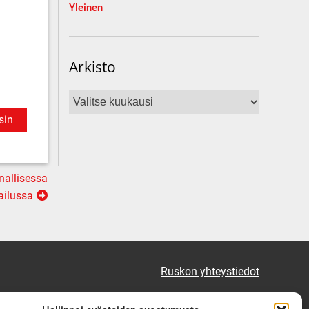
Yleinen
Arkisto
Arkisto
sin
nallisessa
ailussa
Ruskon yhteystiedot
Tekninen vikapäivystys