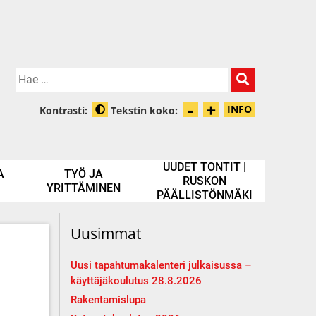
Hae:
-
+
Pienennä tek
Suurenna t
INFO
Kontrasti:
Tekstin koko:
Tietoa zooma
Muuta kontrastia
UUDET TONTIT |
A
TYÖ JA
RUSKON
YRITTÄMINEN
PÄÄLLISTÖNMÄKI
Uusimmat
Uusi tapahtumakalenteri julkaisussa –
käyttäjäkoulutus 28.8.2026
Rakentamislupa