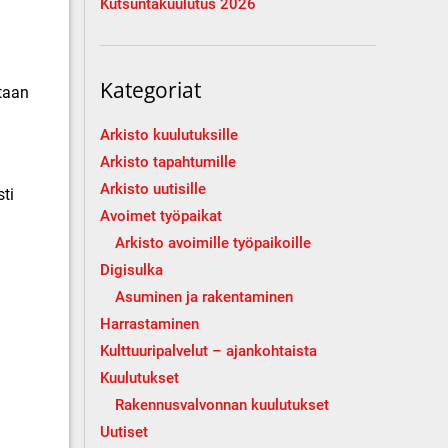
Kutsuntakuulutus 2026
Kategoriat
etaan
Arkisto kuulutuksille
Arkisto tapahtumille
Arkisto uutisille
sti
Avoimet työpaikat
Arkisto avoimille työpaikoille
Digisulka
Asuminen ja rakentaminen
Harrastaminen
Kulttuuripalvelut – ajankohtaista
Kuulutukset
Rakennusvalvonnan kuulutukset
Uutiset