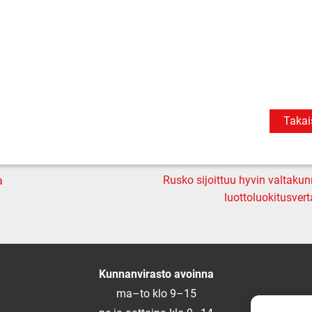
Takai
Rusko sijoittuu hyvin valtakun
a
luottoluokitusvert
Kunnanvirasto avoinna
ma–to klo 9–15