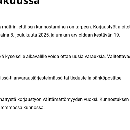
ukuussa
nä määrin, että sen kunnostaminen on tarpeen. Korjaustyöt aloit
aina 8. joulukuuta 2025, ja urakan arvioidaan kestävän 19.
ä kyseiselle aikavälille voida ottaa uusia varauksia. Valitettava
issä-tilanvarausjärjestelmässä tai tiedustella sähköpostitse
ymmärrystä korjaustyön välttämättömyyden vuoksi. Kunnostuksen
ä paremmassa kunnossa.