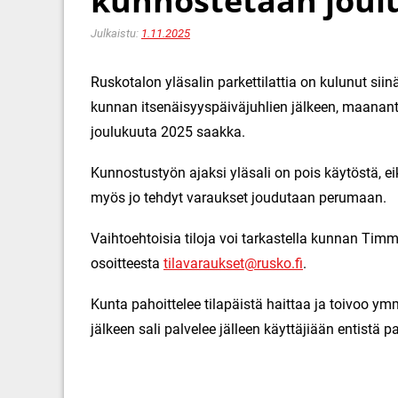
kunnostetaan joul
Julkaistu:
1.11.2025
Ruskotalon yläsalin parkettilattia on kulunut sii
kunnan itsenäisyyspäiväjuhlien jälkeen, maanant
joulukuuta 2025 saakka.
Kunnostustyön ajaksi yläsali on pois käytöstä, eik
myös jo tehdyt varaukset joudutaan perumaan.
Vaihtoehtoisia tiloja voi tarkastella kunnan Timm
osoitteesta
tilavaraukset@rusko.fi
.
Kunta pahoittelee tilapäistä haittaa ja toivoo 
jälkeen sali palvelee jälleen käyttäjiään entist