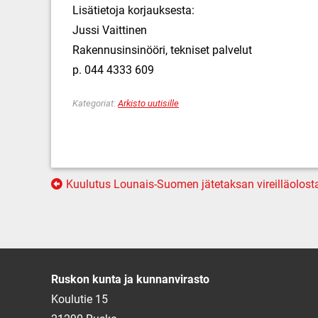
Lisätietoja korjauksesta:
Jussi Vaittinen
Rakennusinsinööri, tekniset palvelut
p. 044 4333 609
Kategoriat:
Arkisto uutisille
Artikkelien
Kuulutus Lounais-Suomen jätetaksan vireilläolost
selaus
Ruskon kunta ja kunnanvirasto
Koulutie 15