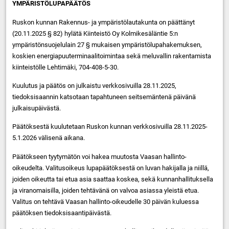
YMPÄRISTÖLUPAPÄÄTÖS
Ruskon kunnan Rakennus- ja ympäristölautakunta on päättänyt
(20.11.2025 § 82) hylätä Kiinteistö Oy Kolmikesäläntie 5:n
ympäristönsuojelulain 27 § mukaisen ympäristölupahakemuksen,
koskien energiapuuterminaalitoimintaa sekä meluvallin rakentamista
kiinteistölle Lehtimäki, 704-408-5-30.
Kuulutus ja päätös on julkaistu verkkosivuilla 28.11.2025,
tiedoksisaannin katsotaan tapahtuneen seitsemäntenä päivänä
julkaisupäivästä.
Päätöksestä kuulutetaan Ruskon kunnan verkkosivuilla 28.11.2025-
5.1.2026 välisenä aikana.
Päätökseen tyytymätön voi hakea muutosta Vaasan hallinto-
oikeudelta. Valitusoikeus lupapäätöksestä on luvan hakijalla ja niillä,
joiden oikeutta tai etua asia saattaa koskea, sekä kunnanhallituksella
ja viranomaisilla, joiden tehtävänä on valvoa asiassa yleistä etua.
Valitus on tehtävä Vaasan hallinto-oikeudelle 30 päivän kuluessa
päätöksen tiedoksisaantipäivästä.