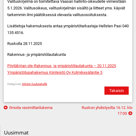
Valituskirjelmä on toimitettava Vaasan hallinto-oikeudelle viimeistään
5.1.2026. Valitusoikeus, valituskirjelmän sisältö ja liitteet yms. käyvät
tarkemmin ilmi päätöksessä olevasta valitusosoituksesta.
Lisätietoja hakemuksesta antaa ympäristötarkastaja Hellsten Pasi 040
135 4516.
Ruskolla 28.11.2025
Rakennus- ja ympäristölautakunta
Pöytäkirjan ote-Rakennus- ja ympäristölautakunta – 20.11.2025
Ympäristölupahakemus Kiinteistö Oy Kolmikesäläntie 5
Kategoriat:
Arkisto kuulutuksille
Takaisin
Artikkelien
Ilmoita vesimittarilukema
Ruskon yhdistysilta 16.12. klo
selaus
17:00
Uusimmat