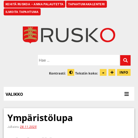
KEHITÄ RUSKOA – ANNA PALAUTETTA
TAPAHTUMAKALENTERI
ILMOITA TAPAHTUMA
Etusivu
Hae:
-
+
Pienennä t
Suurenn
INFO
Kontrasti:
Tekstin koko:
Tiet
Muuta kontrastia
VALIKKO
Ympäristölupa
Julkaistu:
28.11.2025