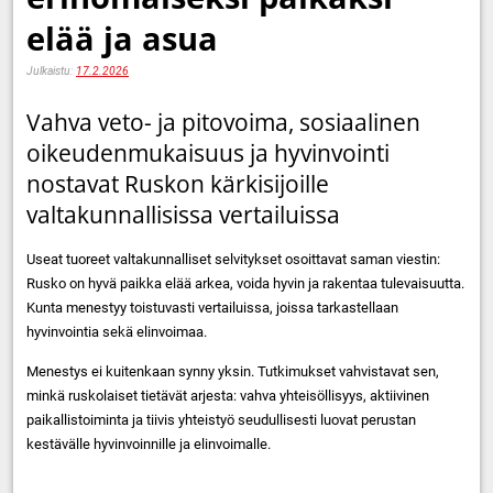
elää ja asua
Julkaistu:
17.2.2026
Vahva veto- ja pitovoima, sosiaalinen
oikeudenmukaisuus ja hyvinvointi
nostavat Ruskon kärkisijoille
valtakunnallisissa vertailuissa
Useat tuoreet valtakunnalliset selvitykset osoittavat saman viestin:
Rusko on hyvä paikka elää arkea, voida hyvin ja rakentaa tulevaisuutta.
Kunta menestyy toistuvasti vertailuissa, joissa tarkastellaan
hyvinvointia sekä elinvoimaa.
Menestys ei kuitenkaan synny yksin. Tutkimukset vahvistavat sen,
minkä ruskolaiset tietävät arjesta: vahva yhteisöllisyys, aktiivinen
paikallistoiminta ja tiivis yhteistyö seudullisesti luovat perustan
kestävälle hyvinvoinnille ja elinvoimalle.