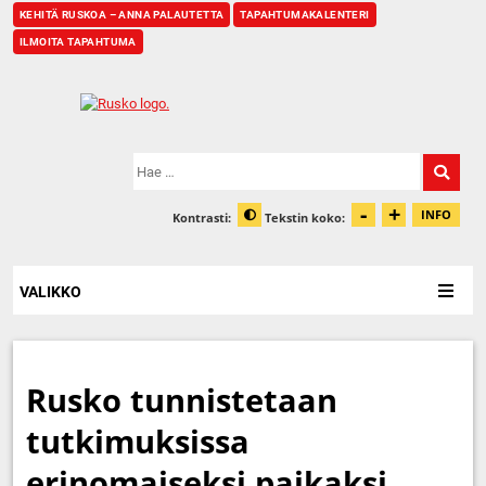
KEHITÄ RUSKOA – ANNA PALAUTETTA
TAPAHTUMAKALENTERI
ILMOITA TAPAHTUMA
Etusivu
Hae:
-
+
Pienennä t
Suurenn
INFO
Kontrasti:
Tekstin koko:
Tiet
Muuta kontrastia
VALIKKO
Rusko tunnistetaan
tutkimuksissa
erinomaiseksi paikaksi