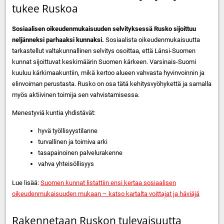
tukee Ruskoa
Sosiaalisen oikeudenmukaisuuden selvityksessä Rusko sijoittuu
neljänneksi parhaaksi kunnaksi.
Sosiaalista oikeudenmukaisuutta
tarkastellut valtakunnallinen selvitys osoittaa, että Länsi-Suomen
kunnat sijoittuvat keskimäärin Suomen kärkeen. Varsinais-Suomi
kuuluu kärkimaakuntiin, mikä kertoo alueen vahvasta hyvinvoinnin ja
elinvoiman perustasta. Rusko on osa tätä kehitysvyöhykettä ja samalla
myös aktiivinen toimija sen vahvistamisessa.
Menestyviä kuntia yhdistävät:
hyvä työllisyystilanne
turvallinen ja toimiva arki
tasapainoinen palvelurakenne
vahva yhteisöllisyys
Lue lisää:
Suomen kunnat listattiin ensi kertaa sosiaalisen
oikeudenmukaisuuden mukaan – katso kartalta voittajat ja häviäjä
Rakennetaan Ruskon tulevaisuutta