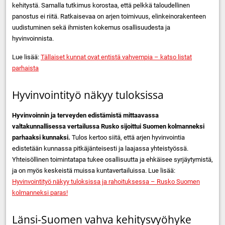
kehitystä. Samalla tutkimus korostaa, että pelkkä taloudellinen
panostus ei riitä. Ratkaisevaa on arjen toimivuus, elinkeinorakenteen
uudistuminen sekä ihmisten kokemus osallisuudesta ja
hyvinvoinnista.
Lue lisää:
Tällaiset kunnat ovat entistä vahvempia – katso listat
parhaista
Hyvinvointityö näkyy tuloksissa
Hyvinvoinnin ja terveyden edistämistä mittaavassa
valtakunnallisessa vertailussa Rusko sijoittui Suomen kolmanneksi
parhaaksi kunnaksi.
Tulos kertoo siitä, että arjen hyvinvointia
edistetään kunnassa pitkäjänteisesti ja laajassa yhteistyössä.
Yhteisöllinen toimintatapa tukee osallisuutta ja ehkäisee syrjäytymistä,
ja on myös keskeistä muissa kuntavertailuissa. Lue lisää:
Hyvinvointityö näkyy tuloksissa ja rahoituksessa – Rusko Suomen
kolmanneksi paras!
Länsi-Suomen vahva kehitysvyöhyke