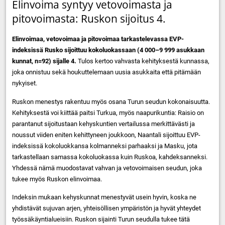
Elinvoima syntyy vetovoimasta ja
pitovoimasta: Ruskon sijoitus 4.
Elinvoimaa, vetovoimaa ja pitovoimaa tarkastelevassa EVP-
indeksissä Rusko sijoittuu kokoluokassaan (4 000–9 999 asukkaan
kunnat, n=92) sijalle 4.
Tulos kertoo vahvasta kehityksestä kunnassa,
joka onnistuu sekä houkuttelemaan uusia asukkaita että pitämään
nykyiset.
Ruskon menestys rakentuu myös osana Turun seudun kokonaisuutta.
Kehityksestä voi kiittää paitsi Turkua, myös naapurikuntia: Raisio on
parantanut sijoitustaan kehyskuntien vertailussa merkittävästi ja
noussut viiden eniten kehittyneen joukkoon, Naantali sijoittuu EVP-
indeksissä kokoluokkansa kolmanneksi parhaaksi ja Masku, jota
tarkastellaan samassa kokoluokassa kuin Ruskoa, kahdeksanneksi.
Yhdessä nämä muodostavat vahvan ja vetovoimaisen seudun, joka
tukee myös Ruskon elinvoimaa.
Indeksin mukaan kehyskunnat menestyvät usein hyvin, koska ne
yhdistävät sujuvan arjen, yhteisöllisen ympäristön ja hyvät yhteydet
työssäkäyntialueisiin. Ruskon sijainti Turun seudulla tukee tätä