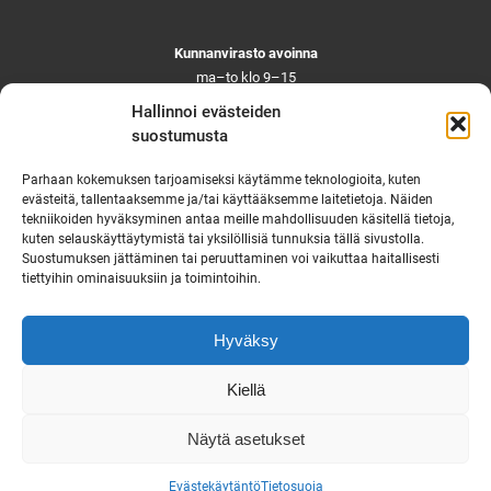
Kunnanvirasto avoinna
ma–to klo 9–15
pe ja aattoina klo 9–14
Hallinnoi evästeiden
Suljettuna ma–pe klo 11–12
suostumusta
Asiointi toistaiseksi vain ajanvarauksella
Parhaan kokemuksen tarjoamiseksi käytämme teknologioita, kuten
evästeitä, tallentaaksemme ja/tai käyttääksemme laitetietoja. Näiden
tekniikoiden hyväksyminen antaa meille mahdollisuuden käsitellä tietoja,
Ruskon yhteystiedot
kuten selauskäyttäytymistä tai yksilöllisiä tunnuksia tällä sivustolla.
Suostumuksen jättäminen tai peruuttaminen voi vaikuttaa haitallisesti
Tekninen vikapäivystys
tiettyihin ominaisuuksiin ja toimintoihin.
Virka-ajan ulkopuolella
puh. 0444 333 555
Hyväksy
Saavutettavuusseloste
Kiellä
Näytä asetukset
Evästekäytäntö
Tietosuoja