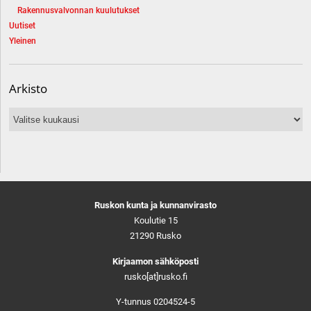
Rakennusvalvonnan kuulutukset
Uutiset
Yleinen
Arkisto
Arkisto
Ruskon kunta ja kunnanvirasto
Koulutie 15
21290 Rusko
Kirjaamon sähköposti
rusko[at]rusko.fi
Y-tunnus 0204524-5