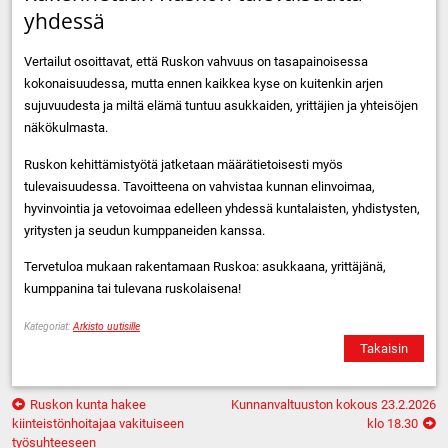
yhdessä
Vertailut osoittavat, että Ruskon vahvuus on tasapainoisessa
kokonaisuudessa, mutta ennen kaikkea kyse on kuitenkin arjen
sujuvuudesta ja miltä elämä tuntuu asukkaiden, yrittäjien ja yhteisöjen
näkökulmasta.
Ruskon kehittämistyötä jatketaan määrätietoisesti myös
tulevaisuudessa. Tavoitteena on vahvistaa kunnan elinvoimaa,
hyvinvointia ja vetovoimaa edelleen yhdessä kuntalaisten, yhdistysten,
yritysten ja seudun kumppaneiden kanssa.
Tervetuloa mukaan rakentamaan Ruskoa: asukkaana, yrittäjänä,
kumppanina tai tulevana ruskolaisena!
Kategoriat:
Arkisto uutisille
Takaisin
Artikkelien
Ruskon kunta hakee
Kunnanvaltuuston kokous 23.2.2026
selaus
kiinteistönhoitajaa vakituiseen
klo 18.30
työsuhteeseen