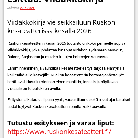
Julkaistu:
29.5.2026
Viidakkokirja vie seikkailuun Ruskon
kesäteatterissa kesällä 2026
Ruskon kesäteatterin kesän 2026 tuotanto on koko perheelle sopiva
Viidakkokirja
, joka johdattaa katsojat viidakon sydämeen Mowglin,
Baloon, Bagheeran ja muiden tuttujen hahmojen seurassa.
Lämminhenkinen ja vauhdikas kesäteatteriesitys tarjoaa elämyksiä
kaikenikäisille katsojille. Ruskon kesäteatterin harrastajanäyttelijät
herättävät klassikkotarinan eloon musiikin, tanssin ja näyttävän
visuaalisen toteutuksen avulla.
Esitysten aikataulut, lipunmyynti, varaustilanne sekä muut ajantasaiset
tiedot löytyvät Ruskon kesäteatterin omilta verkkosivuilta.
Tutustu esitykseen ja varaa liput:
https://www.ruskonkesateatteri.fi/