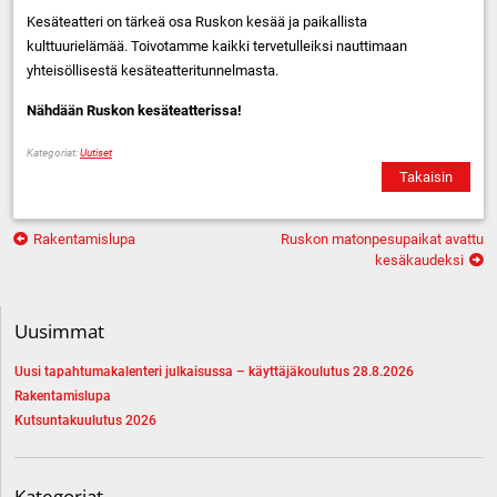
Kesäteatteri on tärkeä osa Ruskon kesää ja paikallista
kulttuurielämää. Toivotamme kaikki tervetulleiksi nauttimaan
yhteisöllisestä kesäteatteritunnelmasta.
Nähdään Ruskon kesäteatterissa!
Kategoriat:
Uutiset
Takaisin
Artikkelien
Rakentamislupa
Ruskon matonpesupaikat avattu
selaus
kesäkaudeksi
Uusimmat
Uusi tapahtumakalenteri julkaisussa – käyttäjäkoulutus 28.8.2026
Rakentamislupa
Kutsuntakuulutus 2026
Kategoriat