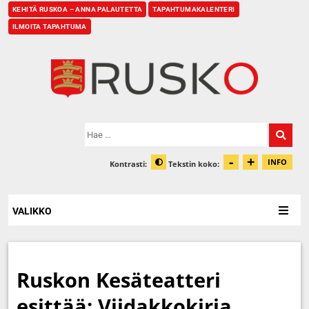
KEHITÄ RUSKOA – ANNA PALAUTETTA
TAPAHTUMAKALENTERI
ILMOITA TAPAHTUMA
Etusivu
Hae:
-
+
Pienennä t
Suurenn
INFO
Kontrasti:
Tekstin koko:
Tiet
Muuta kontrastia
VALIKKO
Ruskon Kesäteatteri
esittää: Viidakkokirja