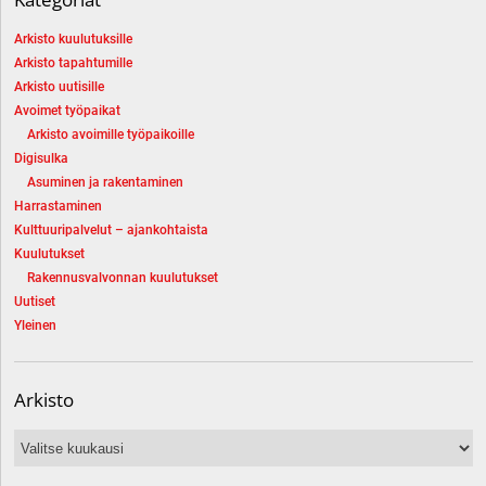
Arkisto kuulutuksille
Arkisto tapahtumille
Arkisto uutisille
Avoimet työpaikat
Arkisto avoimille työpaikoille
Digisulka
Asuminen ja rakentaminen
Harrastaminen
Kulttuuripalvelut – ajankohtaista
Kuulutukset
Rakennusvalvonnan kuulutukset
Uutiset
Yleinen
Arkisto
Arkisto