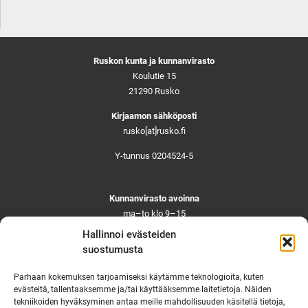
Ruskon kunta ja kunnanvirasto
Koulutie 15
21290 Rusko
Kirjaamon sähköposti
rusko[at]rusko.fi
Y-tunnus 0204524-5
Kunnanvirasto avoinna
ma–to klo 9–15
pe ja aattoina klo 9–14
Hallinnoi evästeiden
Suljettuna ma–pe klo 11–12
suostumusta
Asiointi toistaiseksi vain ajanvarauksella
Parhaan kokemuksen tarjoamiseksi käytämme teknologioita, kuten
evästeitä, tallentaaksemme ja/tai käyttääksemme laitetietoja. Näiden
tekniikoiden hyväksyminen antaa meille mahdollisuuden käsitellä tietoja,