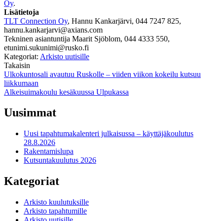
Oy
.
Lisätietoja
TLT Connection Oy
, Hannu Kankarjärvi, 044 7247 825,
hannu.kankarjarvi@axians.com
Tekninen asiantuntija Maarit Sjöblom, 044 4333 550,
etunimi.sukunimi@rusko.fi
Kategoriat:
Arkisto uutisille
Takaisin
Artikkelien
Ulkokuntosali avautuu Ruskolle – viiden viikon kokeilu kutsuu
liikkumaan
selaus
Alkeisuimakoulu kesäkuussa Ulpukassa
Uusimmat
Uusi tapahtumakalenteri julkaisussa – käyttäjäkoulutus
28.8.2026
Rakentamislupa
Kutsuntakuulutus 2026
Kategoriat
Arkisto kuulutuksille
Arkisto tapahtumille
Arkisto uutisille