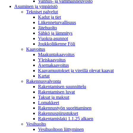
Vanhus- ja vammaisneuvosto
Asuminen ja ympäristö
Tekniset palvelut
Kadut ja tiet
Liikenneturvallisuus
Jätehuolto
Sähkö ja lämmitys
Vuokra-asunnot
Joukkoliikenne Föli
Kaavoitus
Maakuntakaavoitus
Yleiskaavoitus
Asemakaavoitus
Kaavamuutokset ja vireillä olevat kaavat
Kartat
Rakennusvalvonta
Rakentamisen suunnittelu
Rakentamisen luvat
Taksat ja maksut
Lomakkeet
Rakennustyön suorittaminen
Rakennuspiirustukset
Rakentamislaki 1.1.25 alkaen
Vesihuolto
Vesihuoltoon liittyminen