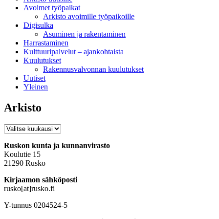
Avoimet työpaikat
Arkisto avoimille työpaikoille
Digisulka
Asuminen ja rakentaminen
Harrastaminen
Kulttuuripalvelut – ajankohtaista
Kuulutukset
Rakennusvalvonnan kuulutukset
Uutiset
Yleinen
Arkisto
Arkisto
Ruskon kunta ja kunnanvirasto
Koulutie 15
21290 Rusko
Kirjaamon sähköposti
rusko[at]rusko.fi
Y-tunnus 0204524-5