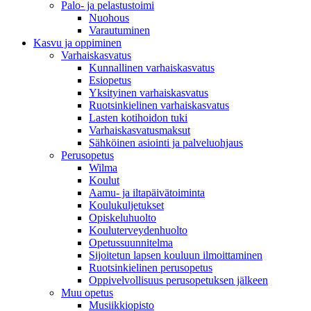
Palo- ja pelastustoimi
Nuohous
Varautuminen
Kasvu ja oppiminen
Varhaiskasvatus
Kunnallinen varhaiskasvatus
Esiopetus
Yksityinen varhaiskasvatus
Ruotsinkielinen varhaiskasvatus
Lasten kotihoidon tuki
Varhaiskasvatusmaksut
Sähköinen asiointi ja palveluohjaus
Perusopetus
Wilma
Koulut
Aamu- ja iltapäivätoiminta
Koulukuljetukset
Opiskeluhuolto
Kouluterveydenhuolto
Opetussuunnitelma
Sijoitetun lapsen kouluun ilmoittaminen
Ruotsinkielinen perusopetus
Oppivelvollisuus perusopetuksen jälkeen
Muu opetus
Musiikkiopisto