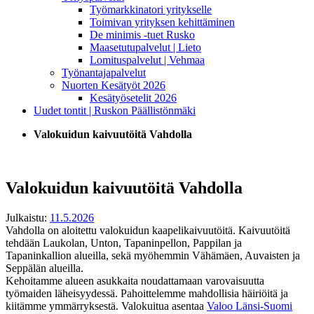
Työmarkkinatori yritykselle
Toimivan yrityksen kehittäminen
De minimis -tuet Rusko
Maasetutupalvelut | Lieto
Lomituspalvelut | Vehmaa
Työnantajapalvelut
Nuorten Kesätyöt 2026
Kesätyösetelit 2026
Uudet tontit | Ruskon Päällistönmäki
Valokuidun kaivuutöitä Vahdolla
Valokuidun kaivuutöitä Vahdolla
Julkaistu:
11.5.2026
Vahdolla on aloitettu valokuidun kaapelikaivuutöitä. Kaivuutöitä
tehdään Laukolan, Unton, Tapaninpellon, Pappilan ja
Tapaninkallion alueilla, sekä myöhemmin Vähämäen, Auvaisten ja
Seppälän alueilla.
Kehoitamme alueen asukkaita noudattamaan varovaisuutta
työmaiden läheisyydessä. Pahoittelemme mahdollisia häiriöitä ja
kiitämme ymmärryksestä. Valokuitua asentaa
Valoo Länsi-Suomi