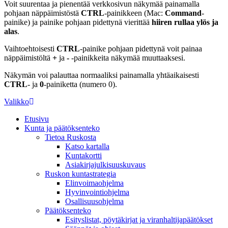
Voit suurentaa ja pienentää verkkosivun näkymää painamalla
pohjaan näppäimistöstä
CTRL
-painikkeen (Mac:
Command
-
painike) ja painike pohjaan pidettynä vierittää
hiiren rullaa ylös ja
alas
.
Vaihtoehtoisesti
CTRL
-painike pohjaan pidettynä voit painaa
näppäimistöltä
+
ja
-
-painikkeita näkymää muuttaaksesi.
Näkymän voi palauttaa normaaliksi painamalla yhtäaikaisesti
CTRL
- ja
0
-painiketta (numero 0).
Valikko
Etusivu
Kunta ja päätöksenteko
Tietoa Ruskosta
Katso kartalla
Kuntakortti
Asiakirjajulkisuuskuvaus
Ruskon kuntastrategia
Elinvoimaohjelma
Hyvinvointiohjelma
Osallisuusohjelma
Päätöksenteko
Esityslistat, pöytäkirjat ja viranhaltijapäätökset