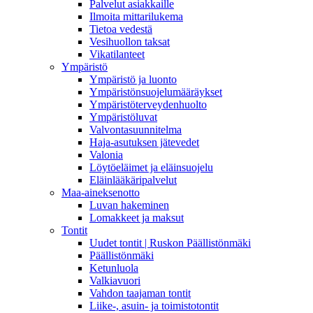
Palvelut asiakkaille
Ilmoita mittarilukema
Tietoa vedestä
Vesihuollon taksat
Vikatilanteet
Ympäristö
Ympäristö ja luonto
Ympäristönsuojelumääräykset
Ympäristöterveydenhuolto
Ympäristöluvat
Valvontasuunnitelma
Haja-asutuksen jätevedet
Valonia
Löytöeläimet ja eläinsuojelu
Eläinlääkäripalvelut
Maa-aineksenotto
Luvan hakeminen
Lomakkeet ja maksut
Tontit
Uudet tontit | Ruskon Päällistönmäki
Päällistönmäki
Ketunluola
Valkiavuori
Vahdon taajaman tontit
Liike-, asuin- ja toimistotontit