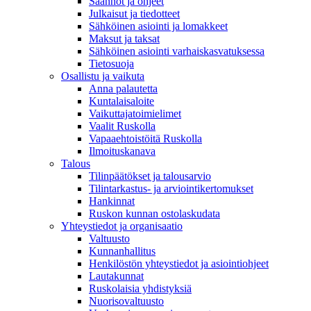
Säännöt ja ohjeet
Julkaisut ja tiedotteet
Sähköinen asiointi ja lomakkeet
Maksut ja taksat
Sähköinen asiointi varhaiskasvatuksessa
Tietosuoja
Osallistu ja vaikuta
Anna palautetta
Kuntalaisaloite
Vaikuttajatoimielimet
Vaalit Ruskolla
Vapaaehtoistöitä Ruskolla
Ilmoituskanava
Talous
Tilinpäätökset ja talousarvio
Tilintarkastus- ja arviointikertomukset
Hankinnat
Ruskon kunnan ostolaskudata
Yhteystiedot ja organisaatio
Valtuusto
Kunnanhallitus
Henkilöstön yhteystiedot ja asiointiohjeet
Lautakunnat
Ruskolaisia yhdistyksiä
Nuorisovaltuusto