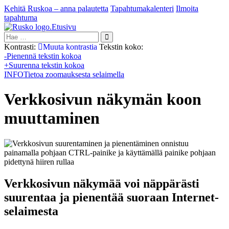
Kehitä Ruskoa – anna palautetta
Tapahtumakalenteri
Ilmoita
tapahtuma
Etusivu
Hae:
Kontrasti:
Muuta kontrastia
Tekstin koko:
-
Pienennä tekstin kokoa
+
Suurenna tekstin kokoa
INFO
Tietoa zoomauksesta selaimella
Verkkosivun näkymän koon
muuttaminen
Verkkosivun näkymää voi näppärästi
suurentaa ja pienentää suoraan Internet-
selaimesta