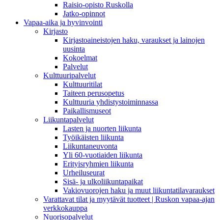
Raisio-opisto Ruskolla
Jatko-opinnot
Vapaa-aika ja hyvinvointi
Kirjasto
Kirjastoaineistojen haku, varaukset ja lainojen
uusinta
Kokoelmat
Palvelut
Kulttuuripalvelut
Kulttuuritilat
Taiteen perusopetus
Kulttuuria yhdistystoiminnassa
Paikallismuseot
Liikuntapalvelut
Lasten ja nuorten liikunta
Työikäisten liikunta
Liikuntaneuvonta
Yli 60-vuotiaiden liikunta
Erityisryhmien liikunta
Urheiluseurat
Sisä- ja ulkoliikuntapaikat
Vakiovuorojen haku ja muut liikuntatilavaraukset
Varattavat tilat ja myytävät tuotteet | Ruskon vapaa-ajan
verkkokauppa
Nuorisopalvelut