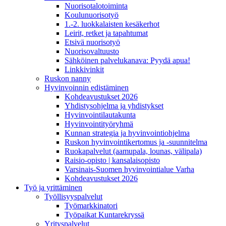
Nuorisotalotoiminta
Koulunuorisotyö
1.-2. luokkalaisten kesäkerhot
Leirit, retket ja tapahtumat
Etsivä nuorisotyö
Nuorisovaltuusto
Sähköinen palvelukanava: Pyydä apua!
Linkkivinkit
Ruskon nanny
Hyvinvoinnin edistäminen
Kohdeavustukset 2026
Yhdistysohjelma ja yhdistykset
Hyvinvointilautakunta
Hyvinvointityöryhmä
Kunnan strategia ja hyvinvointiohjelma
Ruskon hyvinvointikertomus ja -suunnitelma
Ruokapalvelut (aamupala, lounas, välipala)
Raisio-opisto | kansalaisopisto
Varsinais-Suomen hyvinvointialue Varha
Kohdeavustukset 2026
Työ ja yrittäminen
Työllisyyspalvelut
Työmarkkinatori
Työpaikat Kuntarekryssä
Yrityspalvelut