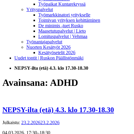
Työpaikat Kuntarekryssä
Yrityspalvelut
Työmarkkinatori yritykselle
Toimivan yrityksen kehittäminen
De minimis -tuet Rusko
Maasetutupalvelut | Lieto
Lomituspalvelut | Vehmaa
Työnantajapalvelut
Nuorten Kesätyöt 2026
Kesätyösetelit 2026
Uudet tontit | Ruskon Päällistönmäki
NEPSY-ilta (etä) 4.3. klo 17.30-18.30
Avainsana:
ADHD
NEPSY-ilta (etä) 4.3. klo 17.30-18.30
Julkaistu:
23.2.2026
23.2.2026
04.03.2026, 17:30–18:30