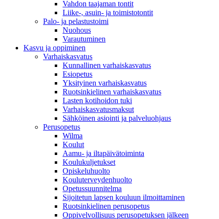
Vahdon taajaman tontit
Liike-, asuin- ja toimistotontit
Palo- ja pelastustoimi
Nuohous
Varautuminen
Kasvu ja oppiminen
Varhaiskasvatus
Kunnallinen varhaiskasvatus
Esiopetus
Yksityinen varhaiskasvatus
Ruotsinkielinen varhaiskasvatus
Lasten kotihoidon tuki
Varhaiskasvatusmaksut
Sähköinen asiointi ja palveluohjaus
Perusopetus
Wilma
Koulut
Aamu- ja iltapäivätoiminta
Koulukuljetukset
Opiskeluhuolto
Kouluterveydenhuolto
Opetussuunnitelma
Sijoitetun lapsen kouluun ilmoittaminen
Ruotsinkielinen perusopetus
Oppivelvollisuus perusopetuksen jälkeen