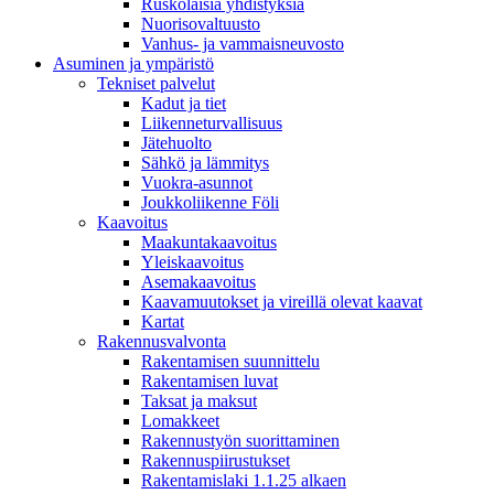
Ruskolaisia yhdistyksiä
Nuorisovaltuusto
Vanhus- ja vammaisneuvosto
Asuminen ja ympäristö
Tekniset palvelut
Kadut ja tiet
Liikenneturvallisuus
Jätehuolto
Sähkö ja lämmitys
Vuokra-asunnot
Joukkoliikenne Föli
Kaavoitus
Maakuntakaavoitus
Yleiskaavoitus
Asemakaavoitus
Kaavamuutokset ja vireillä olevat kaavat
Kartat
Rakennusvalvonta
Rakentamisen suunnittelu
Rakentamisen luvat
Taksat ja maksut
Lomakkeet
Rakennustyön suorittaminen
Rakennuspiirustukset
Rakentamislaki 1.1.25 alkaen