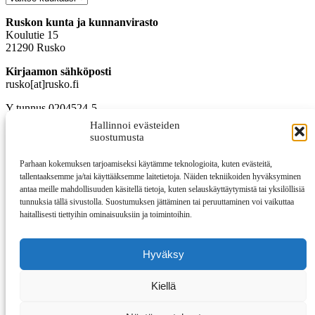
Ruskon kunta ja kunnanvirasto
Koulutie 15
21290 Rusko
Kirjaamon sähköposti
rusko[at]rusko.fi
Y-tunnus 0204524-5
Hallinnoi evästeiden
Kunnanvirasto avoinna
suostumusta
ma–to klo 9–15
pe ja aattoina klo 9–14
Parhaan kokemuksen tarjoamiseksi käytämme teknologioita, kuten evästeitä,
Suljettuna ma–pe klo 11–12
tallentaaksemme ja/tai käyttääksemme laitetietoja. Näiden tekniikoiden hyväksyminen
antaa meille mahdollisuuden käsitellä tietoja, kuten selauskäyttäytymistä tai yksilöllisiä
Asiointi toistaiseksi vain ajanvarauksella
tunnuksia tällä sivustolla. Suostumuksen jättäminen tai peruuttaminen voi vaikuttaa
haitallisesti tiettyihin ominaisuuksiin ja toimintoihin.
Ruskon yhteystiedot
Tekninen vikapäivystys
Hyväksy
Virka-ajan ulkopuolella
puh. 0444 333 555
Kiellä
Saavutettavuusseloste