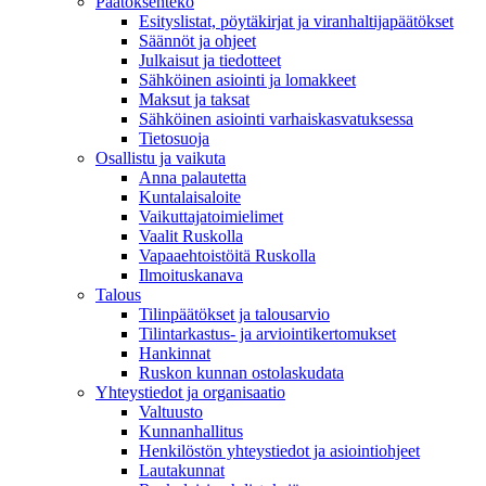
Päätöksenteko
Esityslistat, pöytäkirjat ja viranhaltijapäätökset
Säännöt ja ohjeet
Julkaisut ja tiedotteet
Sähköinen asiointi ja lomakkeet
Maksut ja taksat
Sähköinen asiointi varhaiskasvatuksessa
Tietosuoja
Osallistu ja vaikuta
Anna palautetta
Kuntalaisaloite
Vaikuttajatoimielimet
Vaalit Ruskolla
Vapaaehtoistöitä Ruskolla
Ilmoituskanava
Talous
Tilinpäätökset ja talousarvio
Tilintarkastus- ja arviointikertomukset
Hankinnat
Ruskon kunnan ostolaskudata
Yhteystiedot ja organisaatio
Valtuusto
Kunnanhallitus
Henkilöstön yhteystiedot ja asiointiohjeet
Lautakunnat