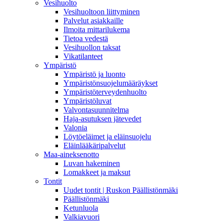
Vesihuolto
Vesihuoltoon liittyminen
Palvelut asiakkaille
Ilmoita mittarilukema
Tietoa vedestä
Vesihuollon taksat
Vikatilanteet
Ympäristö
Ympäristö ja luonto
Ympäristönsuojelumääräykset
Ympäristöterveydenhuolto
Ympäristöluvat
Valvontasuunnitelma
Haja-asutuksen jätevedet
Valonia
Löytöeläimet ja eläinsuojelu
Eläinlääkäripalvelut
Maa-aineksenotto
Luvan hakeminen
Lomakkeet ja maksut
Tontit
Uudet tontit | Ruskon Päällistönmäki
Päällistönmäki
Ketunluola
Valkiavuori