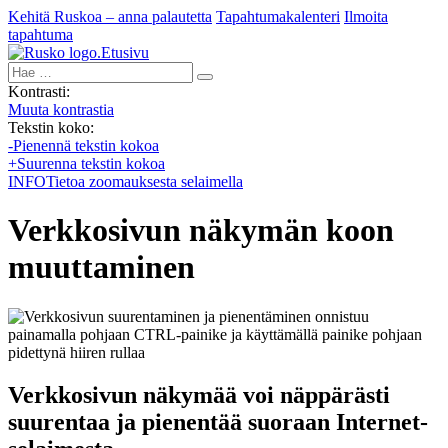
Kehitä Ruskoa – anna palautetta
Tapahtumakalenteri
Ilmoita
tapahtuma
Etusivu
Hae:
Kontrasti:
Muuta kontrastia
Tekstin koko:
-
Pienennä tekstin kokoa
+
Suurenna tekstin kokoa
INFO
Tietoa zoomauksesta selaimella
Verkkosivun näkymän koon
muuttaminen
Verkkosivun näkymää voi näppärästi
suurentaa ja pienentää suoraan Internet-