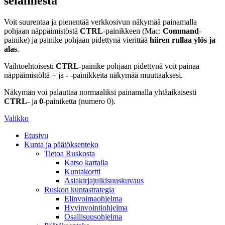
selaimesta
Voit suurentaa ja pienentää verkkosivun näkymää painamalla
pohjaan näppäimistöstä
CTRL
-painikkeen (Mac:
Command
-
painike) ja painike pohjaan pidettynä vierittää
hiiren rullaa ylös ja
alas
.
Vaihtoehtoisesti
CTRL
-painike pohjaan pidettynä voit painaa
näppäimistöltä
+
ja
-
-painikkeita näkymää muuttaaksesi.
Näkymän voi palauttaa normaaliksi painamalla yhtäaikaisesti
CTRL
- ja
0
-painiketta (numero 0).
Valikko
Etusivu
Kunta ja päätöksenteko
Tietoa Ruskosta
Katso kartalla
Kuntakortti
Asiakirjajulkisuuskuvaus
Ruskon kuntastrategia
Elinvoimaohjelma
Hyvinvointiohjelma
Osallisuusohjelma