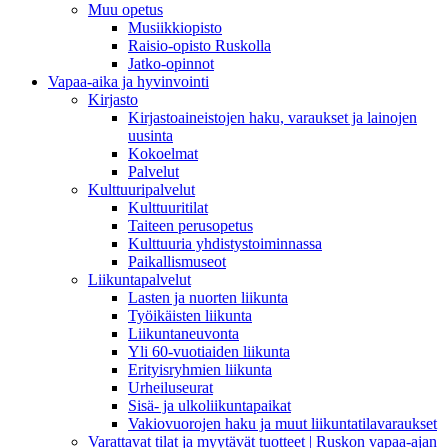
Muu opetus
Musiikkiopisto
Raisio-opisto Ruskolla
Jatko-opinnot
Vapaa-aika ja hyvinvointi
Kirjasto
Kirjastoaineistojen haku, varaukset ja lainojen
uusinta
Kokoelmat
Palvelut
Kulttuuripalvelut
Kulttuuritilat
Taiteen perusopetus
Kulttuuria yhdistystoiminnassa
Paikallismuseot
Liikuntapalvelut
Lasten ja nuorten liikunta
Työikäisten liikunta
Liikuntaneuvonta
Yli 60-vuotiaiden liikunta
Erityisryhmien liikunta
Urheiluseurat
Sisä- ja ulkoliikuntapaikat
Vakiovuorojen haku ja muut liikuntatilavaraukset
Varattavat tilat ja myytävät tuotteet | Ruskon vapaa-ajan