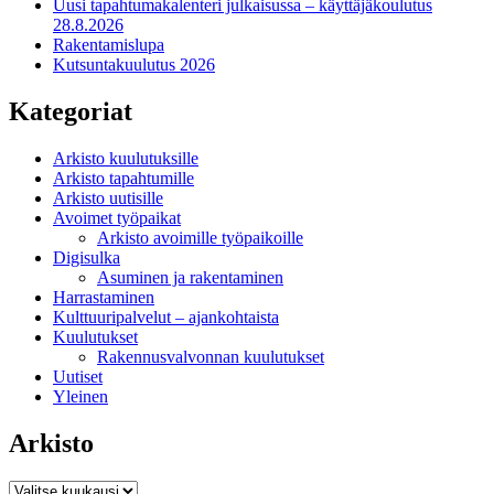
Uusi tapahtumakalenteri julkaisussa – käyttäjäkoulutus
28.8.2026
Rakentamislupa
Kutsuntakuulutus 2026
Kategoriat
Arkisto kuulutuksille
Arkisto tapahtumille
Arkisto uutisille
Avoimet työpaikat
Arkisto avoimille työpaikoille
Digisulka
Asuminen ja rakentaminen
Harrastaminen
Kulttuuripalvelut – ajankohtaista
Kuulutukset
Rakennusvalvonnan kuulutukset
Uutiset
Yleinen
Arkisto
Arkisto