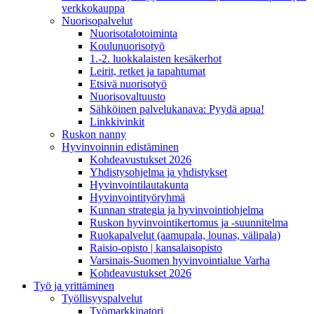
verkkokauppa
Nuorisopalvelut
Nuorisotalotoiminta
Koulunuorisotyö
1.-2. luokkalaisten kesäkerhot
Leirit, retket ja tapahtumat
Etsivä nuorisotyö
Nuorisovaltuusto
Sähköinen palvelukanava: Pyydä apua!
Linkkivinkit
Ruskon nanny
Hyvinvoinnin edistäminen
Kohdeavustukset 2026
Yhdistysohjelma ja yhdistykset
Hyvinvointilautakunta
Hyvinvointityöryhmä
Kunnan strategia ja hyvinvointiohjelma
Ruskon hyvinvointikertomus ja -suunnitelma
Ruokapalvelut (aamupala, lounas, välipala)
Raisio-opisto | kansalaisopisto
Varsinais-Suomen hyvinvointialue Varha
Kohdeavustukset 2026
Työ ja yrittäminen
Työllisyyspalvelut
Työmarkkinatori