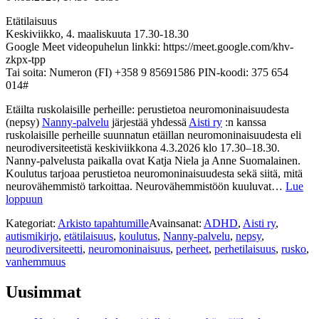
Etätilaisuus
Keskiviikko, 4. maaliskuuta 17.30-18.30
Google Meet videopuhelun linkki: https://meet.google.com/khv-
zkpx-tpp
Tai soita: Numeron ‪(FI) +358 9 85691586‬ PIN-koodi: ‪375 654
014‬#
Etäilta ruskolaisille perheille: perustietoa neuromoninaisuudesta
(nepsy)
Nanny-palvelu
järjestää yhdessä
Aisti ry
:n kanssa
ruskolaisille perheille suunnatun etäillan neuromoninaisuudesta eli
neurodiversiteetistä keskiviikkona 4.3.2026 klo 17.30–18.30.
Nanny-palvelusta paikalla ovat Katja Niela ja Anne Suomalainen.
Koulutus tarjoaa perustietoa neuromoninaisuudesta sekä siitä, mitä
neurovähemmistö tarkoittaa. Neurovähemmistöön kuuluvat…
Lue
loppuun
Kategoriat:
Arkisto tapahtumille
Avainsanat:
ADHD
,
Aisti ry
,
autismikirjo
,
etätilaisuus
,
koulutus
,
Nanny-palvelu
,
nepsy
,
neurodiversiteetti
,
neuromoninaisuus
,
perheet
,
perhetilaisuus
,
rusko
,
vanhemmuus
Uusimmat