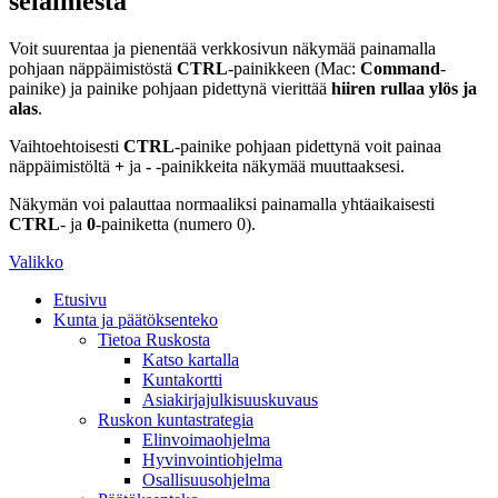
selaimesta
Voit suurentaa ja pienentää verkkosivun näkymää painamalla
pohjaan näppäimistöstä
CTRL
-painikkeen (Mac:
Command
-
painike) ja painike pohjaan pidettynä vierittää
hiiren rullaa ylös ja
alas
.
Vaihtoehtoisesti
CTRL
-painike pohjaan pidettynä voit painaa
näppäimistöltä
+
ja
-
-painikkeita näkymää muuttaaksesi.
Näkymän voi palauttaa normaaliksi painamalla yhtäaikaisesti
CTRL
- ja
0
-painiketta (numero 0).
Valikko
Etusivu
Kunta ja päätöksenteko
Tietoa Ruskosta
Katso kartalla
Kuntakortti
Asiakirjajulkisuuskuvaus
Ruskon kuntastrategia
Elinvoimaohjelma
Hyvinvointiohjelma
Osallisuusohjelma