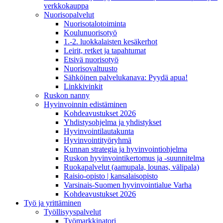
verkkokauppa
Nuorisopalvelut
Nuorisotalotoiminta
Koulunuorisotyö
1.-2. luokkalaisten kesäkerhot
Leirit, retket ja tapahtumat
Etsivä nuorisotyö
Nuorisovaltuusto
Sähköinen palvelukanava: Pyydä apua!
Linkkivinkit
Ruskon nanny
Hyvinvoinnin edistäminen
Kohdeavustukset 2026
Yhdistysohjelma ja yhdistykset
Hyvinvointilautakunta
Hyvinvointityöryhmä
Kunnan strategia ja hyvinvointiohjelma
Ruskon hyvinvointikertomus ja -suunnitelma
Ruokapalvelut (aamupala, lounas, välipala)
Raisio-opisto | kansalaisopisto
Varsinais-Suomen hyvinvointialue Varha
Kohdeavustukset 2026
Työ ja yrittäminen
Työllisyyspalvelut
Työmarkkinatori