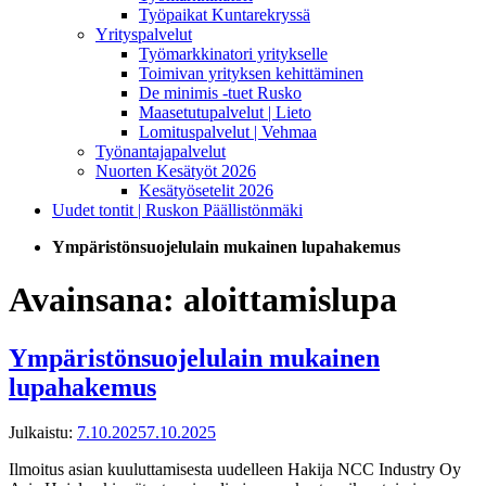
Työpaikat Kuntarekryssä
Yrityspalvelut
Työmarkkinatori yritykselle
Toimivan yrityksen kehittäminen
De minimis -tuet Rusko
Maasetutupalvelut | Lieto
Lomituspalvelut | Vehmaa
Työnantajapalvelut
Nuorten Kesätyöt 2026
Kesätyösetelit 2026
Uudet tontit | Ruskon Päällistönmäki
Ympäristönsuojelulain mukainen lupahakemus
Avainsana:
aloittamislupa
Ympäristönsuojelulain mukainen
lupahakemus
Julkaistu:
7.10.2025
7.10.2025
Ilmoitus asian kuuluttamisesta uudelleen Hakija NCC Industry Oy