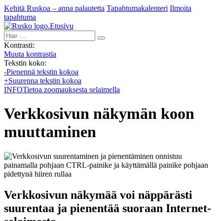
Kehitä Ruskoa – anna palautetta
Tapahtumakalenteri
Ilmoita
tapahtuma
Etusivu
Hae:
Kontrasti:
Muuta kontrastia
Tekstin koko:
-
Pienennä tekstin kokoa
+
Suurenna tekstin kokoa
INFO
Tietoa zoomauksesta selaimella
Verkkosivun näkymän koon
muuttaminen
Verkkosivun näkymää voi näppärästi
suurentaa ja pienentää suoraan Internet-