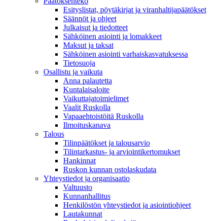
Päätöksenteko
Esityslistat, pöytäkirjat ja viranhaltijapäätökset
Säännöt ja ohjeet
Julkaisut ja tiedotteet
Sähköinen asiointi ja lomakkeet
Maksut ja taksat
Sähköinen asiointi varhaiskasvatuksessa
Tietosuoja
Osallistu ja vaikuta
Anna palautetta
Kuntalaisaloite
Vaikuttajatoimielimet
Vaalit Ruskolla
Vapaaehtoistöitä Ruskolla
Ilmoituskanava
Talous
Tilinpäätökset ja talousarvio
Tilintarkastus- ja arviointikertomukset
Hankinnat
Ruskon kunnan ostolaskudata
Yhteystiedot ja organisaatio
Valtuusto
Kunnanhallitus
Henkilöstön yhteystiedot ja asiointiohjeet
Lautakunnat