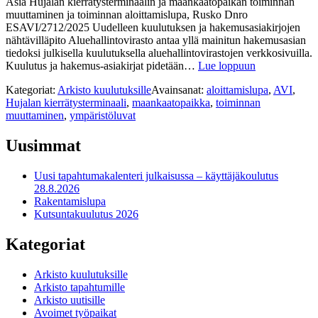
Asia Hujalan kierrätysterminaalin ja maankaatopaikan toiminnan
muuttaminen ja toiminnan aloittamislupa, Rusko Dnro
ESAVI/2712/2025 Uudelleen kuulutuksen ja hakemusasiakirjojen
nähtävilläpito Aluehallintovirasto antaa yllä mainitun hakemusasian
tiedoksi julkisella kuulutuksella aluehallintovirastojen verkkosivuilla.
Kuulutus ja hakemus-asiakirjat pidetään…
Lue loppuun
Kategoriat:
Arkisto kuulutuksille
Avainsanat:
aloittamislupa
,
AVI
,
Hujalan kierrätysterminaali
,
maankaatopaikka
,
toiminnan
muuttaminen
,
ympäristöluvat
Uusimmat
Uusi tapahtumakalenteri julkaisussa – käyttäjäkoulutus
28.8.2026
Rakentamislupa
Kutsuntakuulutus 2026
Kategoriat
Arkisto kuulutuksille
Arkisto tapahtumille
Arkisto uutisille
Avoimet työpaikat