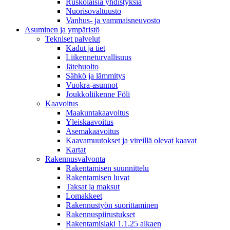
Ruskolaisia yhdistyksiä
Nuorisovaltuusto
Vanhus- ja vammaisneuvosto
Asuminen ja ympäristö
Tekniset palvelut
Kadut ja tiet
Liikenneturvallisuus
Jätehuolto
Sähkö ja lämmitys
Vuokra-asunnot
Joukkoliikenne Föli
Kaavoitus
Maakuntakaavoitus
Yleiskaavoitus
Asemakaavoitus
Kaavamuutokset ja vireillä olevat kaavat
Kartat
Rakennusvalvonta
Rakentamisen suunnittelu
Rakentamisen luvat
Taksat ja maksut
Lomakkeet
Rakennustyön suorittaminen
Rakennuspiirustukset
Rakentamislaki 1.1.25 alkaen