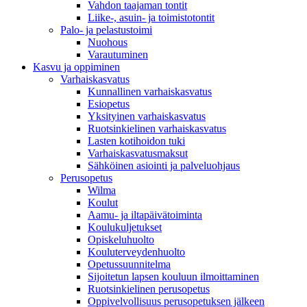
Vahdon taajaman tontit
Liike-, asuin- ja toimistotontit
Palo- ja pelastustoimi
Nuohous
Varautuminen
Kasvu ja oppiminen
Varhaiskasvatus
Kunnallinen varhaiskasvatus
Esiopetus
Yksityinen varhaiskasvatus
Ruotsinkielinen varhaiskasvatus
Lasten kotihoidon tuki
Varhaiskasvatusmaksut
Sähköinen asiointi ja palveluohjaus
Perusopetus
Wilma
Koulut
Aamu- ja iltapäivätoiminta
Koulukuljetukset
Opiskeluhuolto
Kouluterveydenhuolto
Opetussuunnitelma
Sijoitetun lapsen kouluun ilmoittaminen
Ruotsinkielinen perusopetus
Oppivelvollisuus perusopetuksen jälkeen