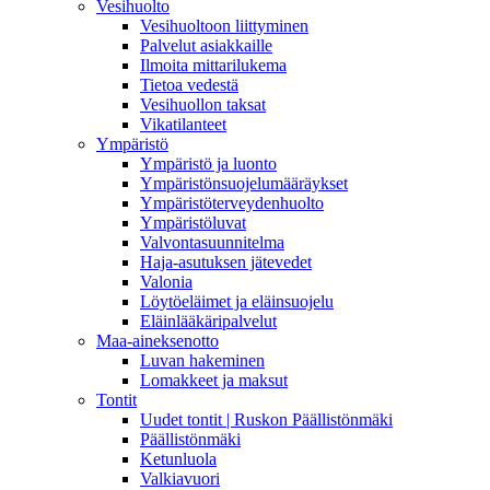
Vesihuolto
Vesihuoltoon liittyminen
Palvelut asiakkaille
Ilmoita mittarilukema
Tietoa vedestä
Vesihuollon taksat
Vikatilanteet
Ympäristö
Ympäristö ja luonto
Ympäristönsuojelumääräykset
Ympäristöterveydenhuolto
Ympäristöluvat
Valvontasuunnitelma
Haja-asutuksen jätevedet
Valonia
Löytöeläimet ja eläinsuojelu
Eläinlääkäripalvelut
Maa-aineksenotto
Luvan hakeminen
Lomakkeet ja maksut
Tontit
Uudet tontit | Ruskon Päällistönmäki
Päällistönmäki
Ketunluola
Valkiavuori