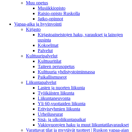
Muu opetus
Musiikkiopisto
Raisio-opisto Ruskolla
Jatko-opinnot
Vapaa-aika ja hyvinvointi
Kirjasto
Kirjastoaineistojen haku, varaukset ja lainojen
uusinta
Kokoelmat
Palvelut
Kulttuuripalvelut
Kulttuuritilat
Taiteen perusopetus
Kulttuuria yhdistystoiminnassa
Paikallismuseot
Liikuntapalvelut
Lasten ja nuorten liikunta
Työikäisten liikunta
Liikuntaneuvonta
Yli 60-vuotiaiden liikunta
Erityisryhmien liikunta
Urheiluseurat
Sisä- ja ulkoliikuntapaikat
Vakiovuorojen haku ja muut liikuntatilavaraukset
Varattavat tilat ja myytävät tuotteet | Ruskon vapaa-ajan