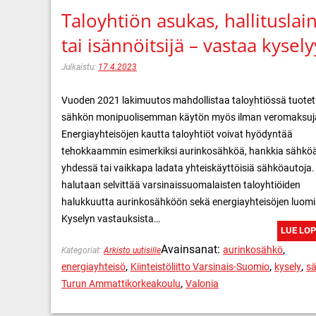
Taloyhtiön asukas, hallituslai
tai isännöitsijä – vastaa kysely
Julkaistu:
17.4.2023
Vuoden 2021 lakimuutos mahdollistaa taloyhtiössä tuote
sähkön monipuolisemman käytön myös ilman veromaksuj
Energiayhteisöjen kautta taloyhtiöt voivat hyödyntää
tehokkaammin esimerkiksi aurinkosähköä, hankkia sähkö
yhdessä tai vaikkapa ladata yhteiskäyttöisiä sähköautoja.
halutaan selvittää varsinaissuomalaisten taloyhtiöiden
halukkuutta aurinkosähköön sekä energiayhteisöjen luomi
Kyselyn vastauksista…
LUE LO
Avainsanat:
,
aurinkosähkö
Kategoriat:
Arkisto uutisille
,
,
,
energiayhteisö
Kiinteistöliitto Varsinais-Suomio
kysely
s
,
Turun Ammattikorkeakoulu
Valonia