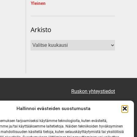
Yleinen
Arkisto
Arkisto
Ruskon yhteystiedot
Tekninen vikapäivystys
Hallinnoi evästeiden suostumusta
Virka-ajan ulkopuolella
emuksen tarjoamiseksi käytämme teknologioita, kuten evästeitä,
mme ja/tai käyttääksemme laitetietoja. Näiden tekniikoiden hyväksyminen
puh. 0444 333 555
 mahdollisuuden käsitellä tietoja, kuten selauskäyttäytymistä tai yksilöllisiä