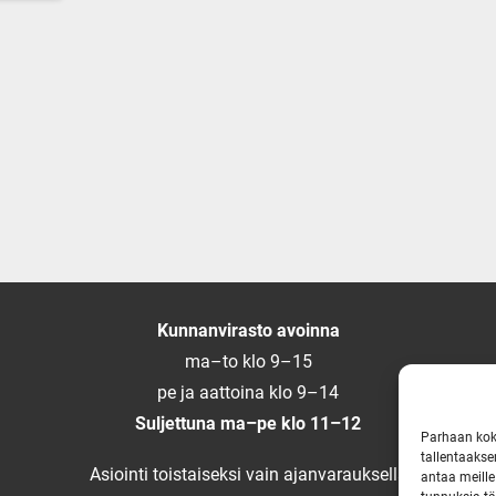
Kunnanvirasto avoinna
ma–to klo 9–15
pe ja aattoina klo 9–14
Suljettuna ma–pe klo 11–12
Parhaan kok
tallentaakse
Asiointi toistaiseksi vain ajanvarauksella
antaa meille