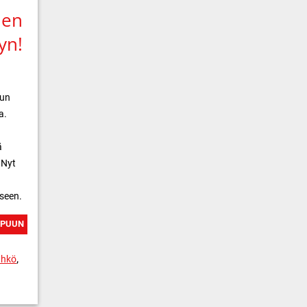
nen
yn!
tun
a.
ä
 Nyt
seen.
PPUUN
,
ähkö