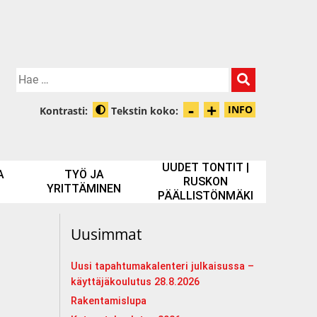
Hae:
-
+
Pienennä tek
Suurenna t
INFO
Kontrasti:
Tekstin koko:
Tietoa zooma
Muuta kontrastia
UUDET TONTIT |
A
TYÖ JA
RUSKON
YRITTÄMINEN
PÄÄLLISTÖNMÄKI
Uusimmat
Uusi tapahtumakalenteri julkaisussa –
käyttäjäkoulutus 28.8.2026
Rakentamislupa