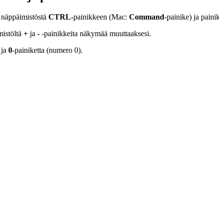
 näppäimistöstä
CTRL
-painikkeen (Mac:
Command
-painike) ja paini
mistöltä
+
ja
-
-painikkeita näkymää muuttaaksesi.
 ja
0
-painiketta (numero 0).