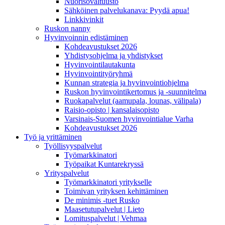
Nuorisovaltuusto
Sähköinen palvelukanava: Pyydä apua!
Linkkivinkit
Ruskon nanny
Hyvinvoinnin edistäminen
Kohdeavustukset 2026
Yhdistysohjelma ja yhdistykset
Hyvinvointilautakunta
Hyvinvointityöryhmä
Kunnan strategia ja hyvinvointiohjelma
Ruskon hyvinvointikertomus ja -suunnitelma
Ruokapalvelut (aamupala, lounas, välipala)
Raisio-opisto | kansalaisopisto
Varsinais-Suomen hyvinvointialue Varha
Kohdeavustukset 2026
Työ ja yrittäminen
Työllisyyspalvelut
Työmarkkinatori
Työpaikat Kuntarekryssä
Yrityspalvelut
Työmarkkinatori yritykselle
Toimivan yrityksen kehittäminen
De minimis -tuet Rusko
Maasetutupalvelut | Lieto
Lomituspalvelut | Vehmaa