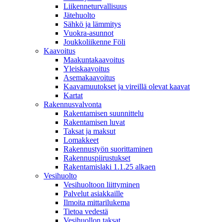
Liikenneturvallisuus
Jätehuolto
Sähkö ja lämmitys
Vuokra-asunnot
Joukkoliikenne Föli
Kaavoitus
Maakuntakaavoitus
Yleiskaavoitus
Asemakaavoitus
Kaavamuutokset ja vireillä olevat kaavat
Kartat
Rakennusvalvonta
Rakentamisen suunnittelu
Rakentamisen luvat
Taksat ja maksut
Lomakkeet
Rakennustyön suorittaminen
Rakennuspiirustukset
Rakentamislaki 1.1.25 alkaen
Vesihuolto
Vesihuoltoon liittyminen
Palvelut asiakkaille
Ilmoita mittarilukema
Tietoa vedestä
Vesihuollon taksat