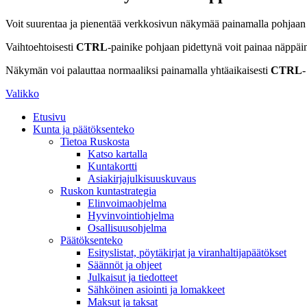
Voit suurentaa ja pienentää verkkosivun näkymää painamalla pohjaan
Vaihtoehtoisesti
CTRL
-painike pohjaan pidettynä voit painaa näppäi
Näkymän voi palauttaa normaaliksi painamalla yhtäaikaisesti
CTRL
-
Valikko
Etusivu
Kunta ja päätöksenteko
Tietoa Ruskosta
Katso kartalla
Kuntakortti
Asiakirjajulkisuuskuvaus
Ruskon kuntastrategia
Elinvoimaohjelma
Hyvinvointiohjelma
Osallisuusohjelma
Päätöksenteko
Esityslistat, pöytäkirjat ja viranhaltijapäätökset
Säännöt ja ohjeet
Julkaisut ja tiedotteet
Sähköinen asiointi ja lomakkeet
Maksut ja taksat