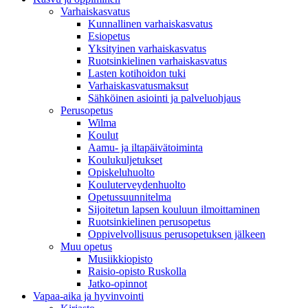
Varhaiskasvatus
Kunnallinen varhaiskasvatus
Esiopetus
Yksityinen varhaiskasvatus
Ruotsinkielinen varhaiskasvatus
Lasten kotihoidon tuki
Varhaiskasvatusmaksut
Sähköinen asiointi ja palveluohjaus
Perusopetus
Wilma
Koulut
Aamu- ja iltapäivätoiminta
Koulukuljetukset
Opiskeluhuolto
Kouluterveydenhuolto
Opetussuunnitelma
Sijoitetun lapsen kouluun ilmoittaminen
Ruotsinkielinen perusopetus
Oppivelvollisuus perusopetuksen jälkeen
Muu opetus
Musiikkiopisto
Raisio-opisto Ruskolla
Jatko-opinnot
Vapaa-aika ja hyvinvointi