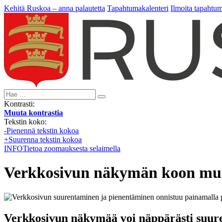
Kehitä Ruskoa – anna palautetta
Tapahtumakalenteri
Ilmoita tapahtu
Hae:
Kontrasti:
Muuta kontrastia
Tekstin koko:
-
Pienennä tekstin kokoa
+
Suurenna tekstin kokoa
INFO
Tietoa zoomauksesta selaimella
Verkkosivun näkymän koon mu
Verkkosivun näkymää voi näppärästi suure