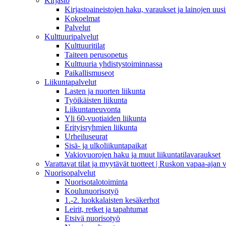
Kirjasto
Kirjastoaineistojen haku, varaukset ja lainojen uusi
Kokoelmat
Palvelut
Kulttuuripalvelut
Kulttuuritilat
Taiteen perusopetus
Kulttuuria yhdistystoiminnassa
Paikallismuseot
Liikuntapalvelut
Lasten ja nuorten liikunta
Työikäisten liikunta
Liikuntaneuvonta
Yli 60-vuotiaiden liikunta
Erityisryhmien liikunta
Urheiluseurat
Sisä- ja ulkoliikuntapaikat
Vakiovuorojen haku ja muut liikuntatilavaraukset
Varattavat tilat ja myytävät tuotteet | Ruskon vapaa-aja
Nuorisopalvelut
Nuorisotalotoiminta
Koulunuorisotyö
1.-2. luokkalaisten kesäkerhot
Leirit, retket ja tapahtumat
Etsivä nuorisotyö