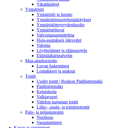
Vikatilanteet
Ympäristö
Ympäristö ja luonto
Ympäristönsuojelumääräykset
Ympäristöterveydenhuolto
Ympäristöluvat
Valvontasuunnitelma
Haja-asutuksen jätevedet
Valonia
Löytöeläimet ja eläinsuojelu
Eläinlääkäripalvelut
Maa-aineksenotto
Luvan hakeminen
Lomakkeet ja maksut
Tontit
Uudet tontit | Ruskon Päällistönmäki
Päällistönmäki
Ketunluola
Valkiavuori
Vahdon taajaman tontit
Liike-, asuin- ja toimistotontit
Palo- ja pelastustoimi
Nuohous
Varautuminen
Kasvu ja oppiminen