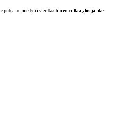
ke pohjaan pidettynä vierittää
hiiren rullaa ylös ja alas
.