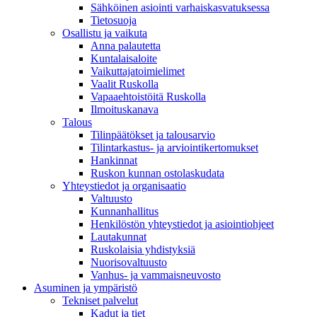
Sähköinen asiointi varhaiskasvatuksessa
Tietosuoja
Osallistu ja vaikuta
Anna palautetta
Kuntalaisaloite
Vaikuttajatoimielimet
Vaalit Ruskolla
Vapaaehtoistöitä Ruskolla
Ilmoituskanava
Talous
Tilinpäätökset ja talousarvio
Tilintarkastus- ja arviointikertomukset
Hankinnat
Ruskon kunnan ostolaskudata
Yhteystiedot ja organisaatio
Valtuusto
Kunnanhallitus
Henkilöstön yhteystiedot ja asiointiohjeet
Lautakunnat
Ruskolaisia yhdistyksiä
Nuorisovaltuusto
Vanhus- ja vammaisneuvosto
Asuminen ja ympäristö
Tekniset palvelut
Kadut ja tiet