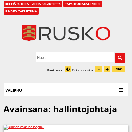
KEHITÄ RUSKOA – ANNA PALAUTETTA
TAPAHTUMAKALENTERI
ILMOITA TAPAHTUMA
Etusivu
Hae:
-
+
Pienennä t
Suurenn
INFO
Kontrasti:
Tekstin koko:
Tiet
Muuta kontrastia
VALIKKO
Avainsana:
hallintojohtaja