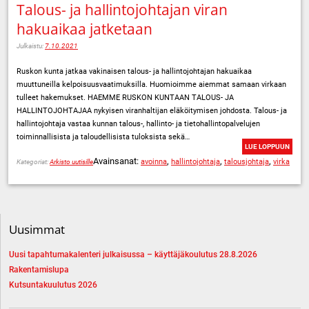
Talous- ja hallintojohtajan viran
hakuaikaa jatketaan
Julkaistu:
7.10.2021
Ruskon kunta jatkaa vakinaisen talous- ja hallintojohtajan hakuaikaa
muuttuneilla kelpoisuusvaatimuksilla. Huomioimme aiemmat samaan virkaan
tulleet hakemukset. HAEMME RUSKON KUNTAAN TALOUS- JA
HALLINTOJOHTAJAA nykyisen viranhaltijan eläköitymisen johdosta. Talous- ja
hallintojohtaja vastaa kunnan talous-, hallinto- ja tietohallintopalvelujen
toiminnallisista ja taloudellisista tuloksista sekä…
LUE LOPPUUN
Avainsanat:
,
,
,
avoinna
hallintojohtaja
talousjohtaja
virka
Kategoriat:
Arkisto uutisille
Uusimmat
Uusi tapahtumakalenteri julkaisussa – käyttäjäkoulutus 28.8.2026
Rakentamislupa
Kutsuntakuulutus 2026