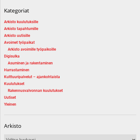
Kategoriat
Arkisto kuulutuksille
Arkisto tapahtumille
Arkisto uutisille
Avoimet työpaikat
Arkisto avoimille työpaikoille
Digisulka
Asuminen ja rakentaminen
Harrastaminen
Kulttuuripalvelut – ajankohtaista
Kuulutukset
Rakennusvalvonnan kuulutukset
Uutiset
Yleinen
Arkisto
Arkisto