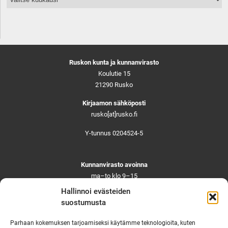
Ruskon kunta ja kunnanvirasto
Koulutie 15
21290 Rusko
Kirjaamon sähköposti
rusko[at]rusko.fi
Y-tunnus 0204524-5
Kunnanvirasto avoinna
ma–to klo 9–15
pe ja aattoina klo 9–14
Hallinnoi evästeiden
Suljettuna ma–pe klo 11–12
suostumusta
Asiointi toistaiseksi vain ajanvarauksella
Parhaan kokemuksen tarjoamiseksi käytämme teknologioita, kuten