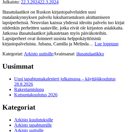
Julkaistu:
22.3.2024
22.3.2024
Iltasatulaatikot on Ruskon kirjastopalveluiden uusi
matalankynnyksen palvelu lukuharrastuksen aloittamiseen
lapsiperheissä. Neuvolan kanssa yhdessä ideoitu palvelu tuo kirjat
niidenkin perheitten saataville, jotka eivät ole kirjaston asiakkaita.
Jatkossa iltasatulaatikot jalkautetaan myös päiväkoteihin.
Lapsiperheet ovat iloinneet uusista helppokäyttöisistä
kirjastopalveluista. Juhana, Camilla ja Melinda…
Lue loppuun
Kategoriat:
Arkisto uutisille
Avainsanat:
iltasatulaatikko
Uusimmat
Uusi tapahtumakalenteri julkaisussa – käyttäjäkoulutus
28.8.2026
Rakentamislupa
Kutsuntakuulutus 2026
Kategoriat
Arkisto kuulutuksille
Arkisto tapahtumille
Arkisto uutisille