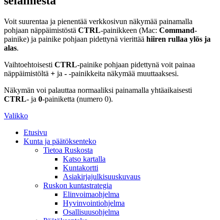
selaimesta
Voit suurentaa ja pienentää verkkosivun näkymää painamalla
pohjaan näppäimistöstä
CTRL
-painikkeen (Mac:
Command
-
painike) ja painike pohjaan pidettynä vierittää
hiiren rullaa ylös ja
alas
.
Vaihtoehtoisesti
CTRL
-painike pohjaan pidettynä voit painaa
näppäimistöltä
+
ja
-
-painikkeita näkymää muuttaaksesi.
Näkymän voi palauttaa normaaliksi painamalla yhtäaikaisesti
CTRL
- ja
0
-painiketta (numero 0).
Valikko
Etusivu
Kunta ja päätöksenteko
Tietoa Ruskosta
Katso kartalla
Kuntakortti
Asiakirjajulkisuuskuvaus
Ruskon kuntastrategia
Elinvoimaohjelma
Hyvinvointiohjelma
Osallisuusohjelma