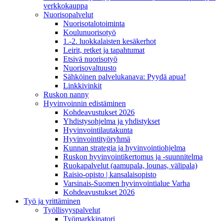
verkkokauppa
Nuorisopalvelut
Nuorisotalotoiminta
Koulunuorisotyö
1.-2. luokkalaisten kesäkerhot
Leirit, retket ja tapahtumat
Etsivä nuorisotyö
Nuorisovaltuusto
Sähköinen palvelukanava: Pyydä apua!
Linkkivinkit
Ruskon nanny
Hyvinvoinnin edistäminen
Kohdeavustukset 2026
Yhdistysohjelma ja yhdistykset
Hyvinvointilautakunta
Hyvinvointityöryhmä
Kunnan strategia ja hyvinvointiohjelma
Ruskon hyvinvointikertomus ja -suunnitelma
Ruokapalvelut (aamupala, lounas, välipala)
Raisio-opisto | kansalaisopisto
Varsinais-Suomen hyvinvointialue Varha
Kohdeavustukset 2026
Työ ja yrittäminen
Työllisyyspalvelut
Työmarkkinatori