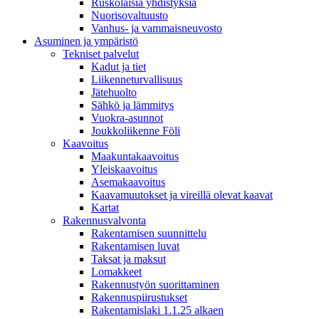
Ruskolaisia yhdistyksiä
Nuorisovaltuusto
Vanhus- ja vammaisneuvosto
Asuminen ja ympäristö
Tekniset palvelut
Kadut ja tiet
Liikenneturvallisuus
Jätehuolto
Sähkö ja lämmitys
Vuokra-asunnot
Joukkoliikenne Föli
Kaavoitus
Maakuntakaavoitus
Yleiskaavoitus
Asemakaavoitus
Kaavamuutokset ja vireillä olevat kaavat
Kartat
Rakennusvalvonta
Rakentamisen suunnittelu
Rakentamisen luvat
Taksat ja maksut
Lomakkeet
Rakennustyön suorittaminen
Rakennuspiirustukset
Rakentamislaki 1.1.25 alkaen