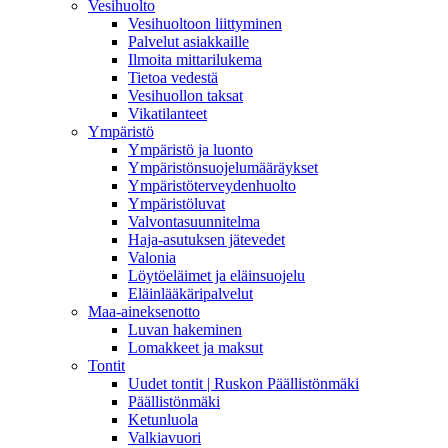
Vesihuolto
Vesihuoltoon liittyminen
Palvelut asiakkaille
Ilmoita mittarilukema
Tietoa vedestä
Vesihuollon taksat
Vikatilanteet
Ympäristö
Ympäristö ja luonto
Ympäristönsuojelumääräykset
Ympäristöterveydenhuolto
Ympäristöluvat
Valvontasuunnitelma
Haja-asutuksen jätevedet
Valonia
Löytöeläimet ja eläinsuojelu
Eläinlääkäripalvelut
Maa-aineksenotto
Luvan hakeminen
Lomakkeet ja maksut
Tontit
Uudet tontit | Ruskon Päällistönmäki
Päällistönmäki
Ketunluola
Valkiavuori