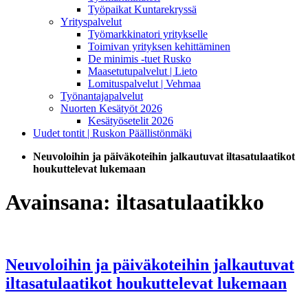
Työpaikat Kuntarekryssä
Yrityspalvelut
Työmarkkinatori yritykselle
Toimivan yrityksen kehittäminen
De minimis -tuet Rusko
Maasetutupalvelut | Lieto
Lomituspalvelut | Vehmaa
Työnantajapalvelut
Nuorten Kesätyöt 2026
Kesätyösetelit 2026
Uudet tontit | Ruskon Päällistönmäki
Neuvoloihin ja päiväkoteihin jalkautuvat iltasatulaatikot
houkuttelevat lukemaan
Avainsana:
iltasatulaatikko
Neuvoloihin ja päiväkoteihin jalkautuvat
iltasatulaatikot houkuttelevat lukemaan