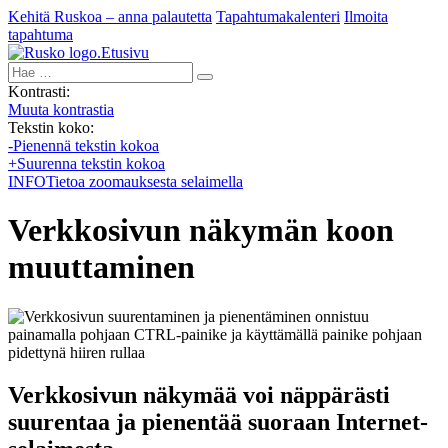
Kehitä Ruskoa – anna palautetta
Tapahtumakalenteri
Ilmoita
tapahtuma
Etusivu
Hae:
Kontrasti:
Muuta kontrastia
Tekstin koko:
-
Pienennä tekstin kokoa
+
Suurenna tekstin kokoa
INFO
Tietoa zoomauksesta selaimella
Verkkosivun näkymän koon
muuttaminen
Verkkosivun näkymää voi näppärästi
suurentaa ja pienentää suoraan Internet-