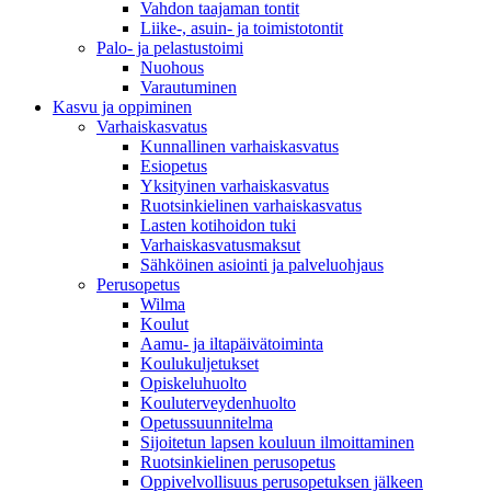
Vahdon taajaman tontit
Liike-, asuin- ja toimistotontit
Palo- ja pelastustoimi
Nuohous
Varautuminen
Kasvu ja oppiminen
Varhaiskasvatus
Kunnallinen varhaiskasvatus
Esiopetus
Yksityinen varhaiskasvatus
Ruotsinkielinen varhaiskasvatus
Lasten kotihoidon tuki
Varhaiskasvatusmaksut
Sähköinen asiointi ja palveluohjaus
Perusopetus
Wilma
Koulut
Aamu- ja iltapäivätoiminta
Koulukuljetukset
Opiskeluhuolto
Kouluterveydenhuolto
Opetussuunnitelma
Sijoitetun lapsen kouluun ilmoittaminen
Ruotsinkielinen perusopetus
Oppivelvollisuus perusopetuksen jälkeen