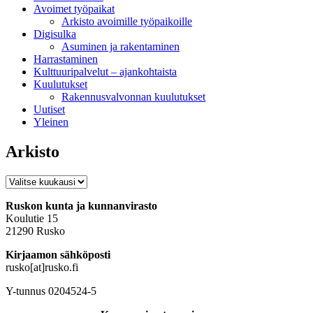
Avoimet työpaikat
Arkisto avoimille työpaikoille
Digisulka
Asuminen ja rakentaminen
Harrastaminen
Kulttuuripalvelut – ajankohtaista
Kuulutukset
Rakennusvalvonnan kuulutukset
Uutiset
Yleinen
Arkisto
Arkisto
Ruskon kunta ja kunnanvirasto
Koulutie 15
21290 Rusko
Kirjaamon sähköposti
rusko[at]rusko.fi
Y-tunnus 0204524-5