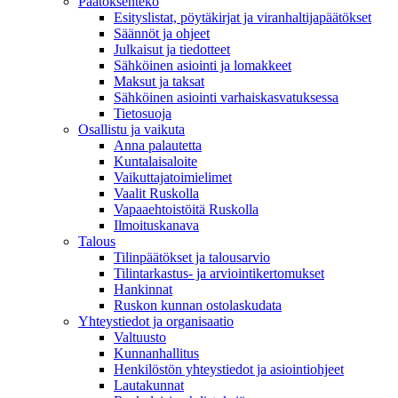
Päätöksenteko
Esityslistat, pöytäkirjat ja viranhaltijapäätökset
Säännöt ja ohjeet
Julkaisut ja tiedotteet
Sähköinen asiointi ja lomakkeet
Maksut ja taksat
Sähköinen asiointi varhaiskasvatuksessa
Tietosuoja
Osallistu ja vaikuta
Anna palautetta
Kuntalaisaloite
Vaikuttajatoimielimet
Vaalit Ruskolla
Vapaaehtoistöitä Ruskolla
Ilmoituskanava
Talous
Tilinpäätökset ja talousarvio
Tilintarkastus- ja arviointikertomukset
Hankinnat
Ruskon kunnan ostolaskudata
Yhteystiedot ja organisaatio
Valtuusto
Kunnanhallitus
Henkilöstön yhteystiedot ja asiointiohjeet
Lautakunnat