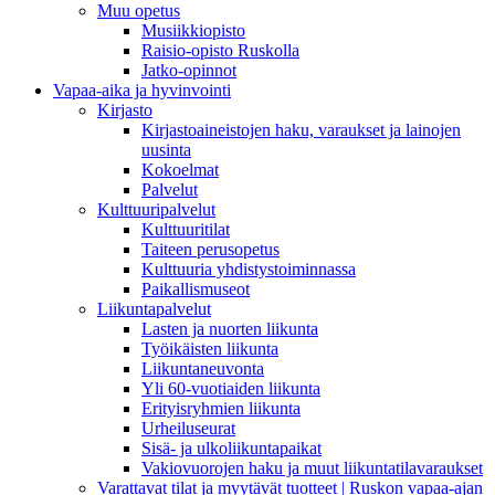
Muu opetus
Musiikkiopisto
Raisio-opisto Ruskolla
Jatko-opinnot
Vapaa-aika ja hyvinvointi
Kirjasto
Kirjastoaineistojen haku, varaukset ja lainojen
uusinta
Kokoelmat
Palvelut
Kulttuuripalvelut
Kulttuuritilat
Taiteen perusopetus
Kulttuuria yhdistystoiminnassa
Paikallismuseot
Liikuntapalvelut
Lasten ja nuorten liikunta
Työikäisten liikunta
Liikuntaneuvonta
Yli 60-vuotiaiden liikunta
Erityisryhmien liikunta
Urheiluseurat
Sisä- ja ulkoliikuntapaikat
Vakiovuorojen haku ja muut liikuntatilavaraukset
Varattavat tilat ja myytävät tuotteet | Ruskon vapaa-ajan