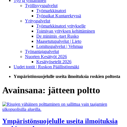
Työ ja yrittäminen
Työllisyyspalvelut
Työmarkkinatori
Työpaikat Kuntarekryssä
Yrityspalvelut
Työmarkkinatori yritykselle
Toimivan yrityksen kehittäminen
De minimis -tuet Rusko
Maasetutupalvelut | Lieto
Lomituspalvelut | Vehmaa
Työnantajapalvelut
Nuorten Kesätyöt 2026
Kesätyösetelit 2026
Uudet tontit | Ruskon Päällistönmäki
Ympäristönsuojelulle useita ilmoituksia roskien poltosta
Avainsana:
jätteen poltto
Ympäristönsuojelulle useita ilmoituksia