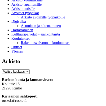
Arkisto kuulutuksille
Arkisto tapahtumille
Arkisto uutisille
Avoimet työpaikat
Arkisto avoimille työpaikoille
Digisulka
Asuminen ja rakentaminen
Harrastaminen
Kulttuuripalvelut – ajankohtaista
Kuulutukset
Rakennusvalvonnan kuulutukset
Uutiset
Yleinen
Arkisto
Arkisto
Ruskon kunta ja kunnanvirasto
Koulutie 15
21290 Rusko
Kirjaamon sähköposti
rusko[at]rusko.fi