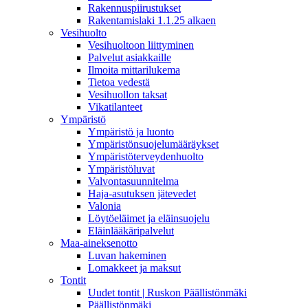
Rakennuspiirustukset
Rakentamislaki 1.1.25 alkaen
Vesihuolto
Vesihuoltoon liittyminen
Palvelut asiakkaille
Ilmoita mittarilukema
Tietoa vedestä
Vesihuollon taksat
Vikatilanteet
Ympäristö
Ympäristö ja luonto
Ympäristönsuojelumääräykset
Ympäristöterveydenhuolto
Ympäristöluvat
Valvontasuunnitelma
Haja-asutuksen jätevedet
Valonia
Löytöeläimet ja eläinsuojelu
Eläinlääkäripalvelut
Maa-aineksenotto
Luvan hakeminen
Lomakkeet ja maksut
Tontit
Uudet tontit | Ruskon Päällistönmäki
Päällistönmäki