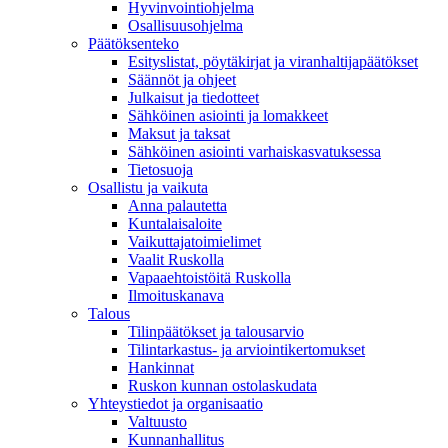
Hyvinvointiohjelma
Osallisuusohjelma
Päätöksenteko
Esityslistat, pöytäkirjat ja viranhaltijapäätökset
Säännöt ja ohjeet
Julkaisut ja tiedotteet
Sähköinen asiointi ja lomakkeet
Maksut ja taksat
Sähköinen asiointi varhaiskasvatuksessa
Tietosuoja
Osallistu ja vaikuta
Anna palautetta
Kuntalaisaloite
Vaikuttajatoimielimet
Vaalit Ruskolla
Vapaaehtoistöitä Ruskolla
Ilmoituskanava
Talous
Tilinpäätökset ja talousarvio
Tilintarkastus- ja arviointikertomukset
Hankinnat
Ruskon kunnan ostolaskudata
Yhteystiedot ja organisaatio
Valtuusto
Kunnanhallitus