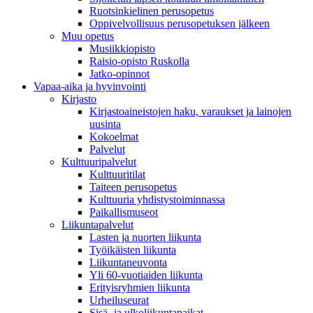
Ruotsinkielinen perusopetus
Oppivelvollisuus perusopetuksen jälkeen
Muu opetus
Musiikkiopisto
Raisio-opisto Ruskolla
Jatko-opinnot
Vapaa-aika ja hyvinvointi
Kirjasto
Kirjastoaineistojen haku, varaukset ja lainojen
uusinta
Kokoelmat
Palvelut
Kulttuuripalvelut
Kulttuuritilat
Taiteen perusopetus
Kulttuuria yhdistystoiminnassa
Paikallismuseot
Liikuntapalvelut
Lasten ja nuorten liikunta
Työikäisten liikunta
Liikuntaneuvonta
Yli 60-vuotiaiden liikunta
Erityisryhmien liikunta
Urheiluseurat
Sisä- ja ulkoliikuntapaikat