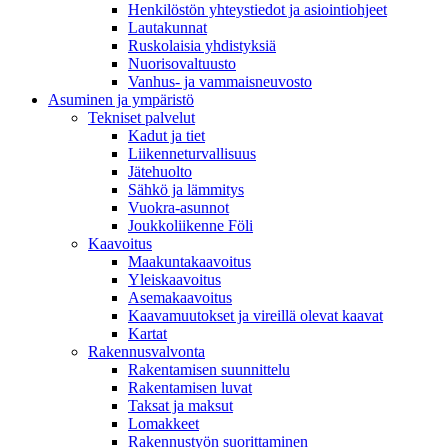
Henkilöstön yhteystiedot ja asiointiohjeet
Lautakunnat
Ruskolaisia yhdistyksiä
Nuorisovaltuusto
Vanhus- ja vammaisneuvosto
Asuminen ja ympäristö
Tekniset palvelut
Kadut ja tiet
Liikenneturvallisuus
Jätehuolto
Sähkö ja lämmitys
Vuokra-asunnot
Joukkoliikenne Föli
Kaavoitus
Maakuntakaavoitus
Yleiskaavoitus
Asemakaavoitus
Kaavamuutokset ja vireillä olevat kaavat
Kartat
Rakennusvalvonta
Rakentamisen suunnittelu
Rakentamisen luvat
Taksat ja maksut
Lomakkeet
Rakennustyön suorittaminen