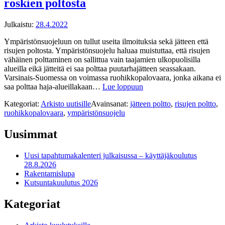
roskien poltosta
Julkaistu:
28.4.2022
Ympäristönsuojeluun on tullut useita ilmoituksia sekä jätteen että
risujen poltosta. Ympäristönsuojelu haluaa muistuttaa, että risujen
vähäinen polttaminen on sallittua vain taajamien ulkopuolisilla
alueilla eikä jätteitä ei saa polttaa puutarhajätteen seassakaan.
Varsinais-Suomessa on voimassa ruohikkopalovaara, jonka aikana ei
saa polttaa haja-alueillakaan…
Lue loppuun
Kategoriat:
Arkisto uutisille
Avainsanat:
jätteen poltto
,
risujen poltto
,
ruohikkopalovaara
,
ympäristönsuojelu
Uusimmat
Uusi tapahtumakalenteri julkaisussa – käyttäjäkoulutus
28.8.2026
Rakentamislupa
Kutsuntakuulutus 2026
Kategoriat