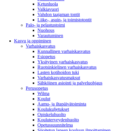
Ketunluola
Valkiavuori
Vahdon taajaman tontit
Liike-, asuin- ja toimistotontit
Palo- ja pelastustoimi
Nuohous
Varautuminen
Kasvu ja oppiminen
Varhaiskasvatus
Kunnallinen varhaiskasvatus
Esiopetus
Yksityinen varhaiskasvatus
Ruotsinkielinen varhaiskasvatus
Lasten kotihoidon tuki
Varhaiskasvatusmaksut
Sähköinen asiointi ja palveluohjaus
Perusopetus
Wilma
Koulut
Aamu- ja iltapäivätoiminta
Koulukuljetukset
Opiskeluhuolto
Kouluterveydenhuolto
Opetussuunnitelma
Sijoitetun lapsen kouluun ilmoittaminen