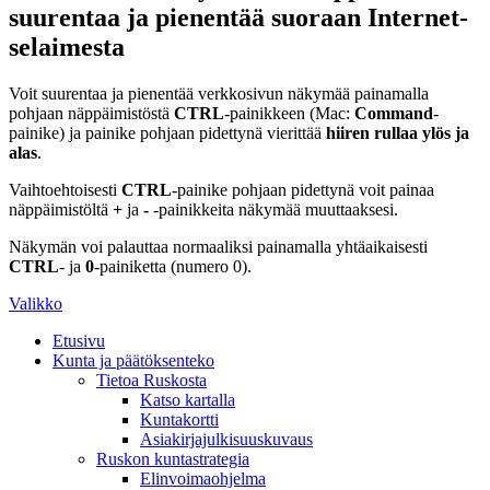
suurentaa ja pienentää suoraan Internet-
selaimesta
Voit suurentaa ja pienentää verkkosivun näkymää painamalla
pohjaan näppäimistöstä
CTRL
-painikkeen (Mac:
Command
-
painike) ja painike pohjaan pidettynä vierittää
hiiren rullaa ylös ja
alas
.
Vaihtoehtoisesti
CTRL
-painike pohjaan pidettynä voit painaa
näppäimistöltä
+
ja
-
-painikkeita näkymää muuttaaksesi.
Näkymän voi palauttaa normaaliksi painamalla yhtäaikaisesti
CTRL
- ja
0
-painiketta (numero 0).
Valikko
Etusivu
Kunta ja päätöksenteko
Tietoa Ruskosta
Katso kartalla
Kuntakortti
Asiakirjajulkisuuskuvaus
Ruskon kuntastrategia
Elinvoimaohjelma