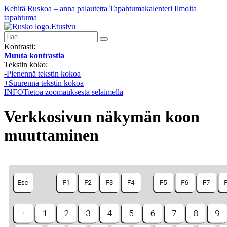
Kehitä Ruskoa – anna palautetta
Tapahtumakalenteri
Ilmoita
tapahtuma
Etusivu
Hae:
Kontrasti:
Muuta kontrastia
Tekstin koko:
-
Pienennä tekstin kokoa
+
Suurenna tekstin kokoa
INFO
Tietoa zoomauksesta selaimella
Verkkosivun näkymän koon
muuttaminen