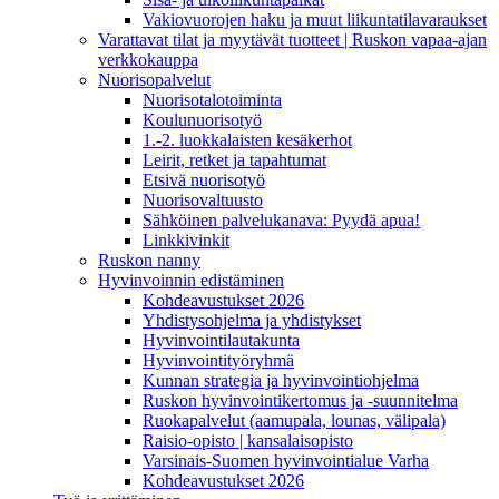
Vakiovuorojen haku ja muut liikuntatilavaraukset
Varattavat tilat ja myytävät tuotteet | Ruskon vapaa-ajan
verkkokauppa
Nuorisopalvelut
Nuorisotalotoiminta
Koulunuorisotyö
1.-2. luokkalaisten kesäkerhot
Leirit, retket ja tapahtumat
Etsivä nuorisotyö
Nuorisovaltuusto
Sähköinen palvelukanava: Pyydä apua!
Linkkivinkit
Ruskon nanny
Hyvinvoinnin edistäminen
Kohdeavustukset 2026
Yhdistysohjelma ja yhdistykset
Hyvinvointilautakunta
Hyvinvointityöryhmä
Kunnan strategia ja hyvinvointiohjelma
Ruskon hyvinvointikertomus ja -suunnitelma
Ruokapalvelut (aamupala, lounas, välipala)
Raisio-opisto | kansalaisopisto
Varsinais-Suomen hyvinvointialue Varha
Kohdeavustukset 2026