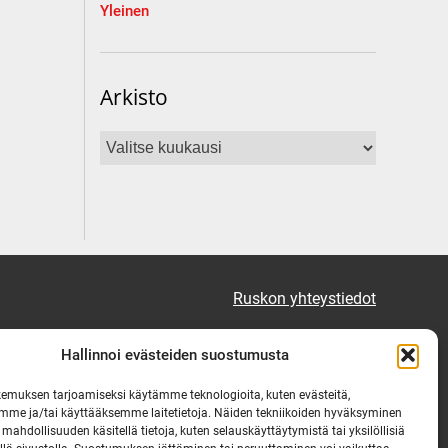
Yleinen
Arkisto
Arkisto
Ruskon yhteystiedot
Tekninen vikapäivystys
Hallinnoi evästeiden suostumusta
Virka-ajan ulkopuolella
emuksen tarjoamiseksi käytämme teknologioita, kuten evästeitä,
mme ja/tai käyttääksemme laitetietoja. Näiden tekniikoiden hyväksyminen
puh. 0444 333 555
 mahdollisuuden käsitellä tietoja, kuten selauskäyttäytymistä tai yksilöllisiä