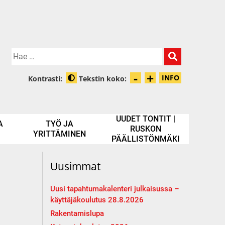
Hae:
-
+
Pienennä tek
Suurenna t
INFO
Kontrasti:
Tekstin koko:
Tietoa zooma
Muuta kontrastia
UUDET TONTIT |
A
TYÖ JA
RUSKON
YRITTÄMINEN
PÄÄLLISTÖNMÄKI
Uusimmat
Uusi tapahtumakalenteri julkaisussa –
käyttäjäkoulutus 28.8.2026
Rakentamislupa