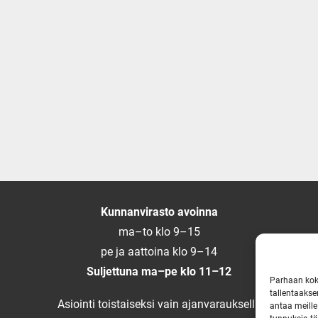
Kunnanvirasto avoinna
ma–to klo 9–15
pe ja aattoina klo 9–14
Suljettuna ma–pe klo 11–12
Parhaan kok
tallentaakse
Asiointi toistaiseksi vain ajanvarauksella
antaa meille