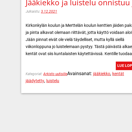
Jääkiekko ja luistelu onnistuu 
Julkaistu:
3.12.2021
Kirkonkylän koulun ja Merttelän koulun kenttien jäiden pa
ja pinta alkavat olemaan riittävät, jotta käyttö voidaan aloi
Jään pinnat eivät ole vielä täydelliset, mutta kyllä siellä
viikonloppuna jo luistelemaan pystyy. Tästä päivästä alka
kentät ovat siis kuntalaisten käytettävissä. Kentille tuoda
LUE LO
Avainsanat:
,
jääkiekko
kentät
Kategoriat:
Arkisto uutisille
,
jäädytetty
luistelu