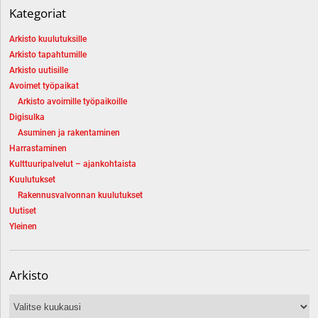
Kategoriat
Arkisto kuulutuksille
Arkisto tapahtumille
Arkisto uutisille
Avoimet työpaikat
Arkisto avoimille työpaikoille
Digisulka
Asuminen ja rakentaminen
Harrastaminen
Kulttuuripalvelut – ajankohtaista
Kuulutukset
Rakennusvalvonnan kuulutukset
Uutiset
Yleinen
Arkisto
Arkisto