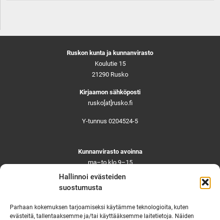
Ruskon kunta ja kunnanvirasto
Koulutie 15
21290 Rusko
Kirjaamon sähköposti
rusko[at]rusko.fi
Y-tunnus 0204524-5
Kunnanvirasto avoinna
ma–to klo 9–15
pe ja aattoina klo 9–14
Hallinnoi evästeiden
Suljettuna ma–pe klo 11–12
suostumusta
Asiointi toistaiseksi vain ajanvarauksella
Parhaan kokemuksen tarjoamiseksi käytämme teknologioita, kuten
evästeitä, tallentaaksemme ja/tai käyttääksemme laitetietoja. Näiden