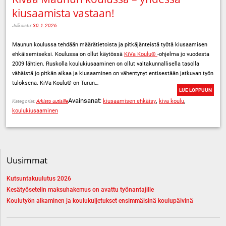
kiusaamista vastaan!
Julkaistu:
30.1.2026
Maunun koulussa tehdään määrätietoista ja pitkäjänteistä työtä kiusaamisen
ehkäisemiseksi. Koulussa on ollut käytössä
KiVa Koulu®
-ohjelma jo vuodesta
2009 lähtien. Ruskolla koulukiusaaminen on ollut valtakunnallisella tasolla
vähäistä jo pitkän aikaa ja kiusaaminen on vähentynyt entisestään jatkuvan työn
tuloksena. KiVa Koulu® on Turun…
LUE LOPPUUN
Avainsanat:
,
,
kiusaamisen ehkäisy
kiva koulu
Kategoriat:
Arkisto uutisille
koulukiusaaminen
Uusimmat
Kutsuntakuulutus 2026
Kesätyösetelin maksuhakemus on avattu työnantajille
Koulutyön alkaminen ja koulukuljetukset ensimmäisinä koulupäivinä