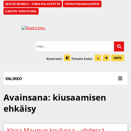
KEHITÄ RUSKOA – ANNA PALAUTETTA
TAPAHTUMAKALENTERI
ILMOITA TAPAHTUMA
Etusivu
Hae:
-
+
Pienennä t
Suurenn
INFO
Kontrasti:
Tekstin koko:
Tiet
Muuta kontrastia
VALIKKO
Avainsana:
kiusaamisen
ehkäisy
Kivaa Maunun koulussa – yhdessä