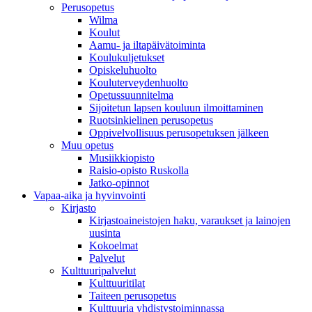
Perusopetus
Wilma
Koulut
Aamu- ja iltapäivätoiminta
Koulukuljetukset
Opiskeluhuolto
Kouluterveydenhuolto
Opetussuunnitelma
Sijoitetun lapsen kouluun ilmoittaminen
Ruotsinkielinen perusopetus
Oppivelvollisuus perusopetuksen jälkeen
Muu opetus
Musiikkiopisto
Raisio-opisto Ruskolla
Jatko-opinnot
Vapaa-aika ja hyvinvointi
Kirjasto
Kirjastoaineistojen haku, varaukset ja lainojen
uusinta
Kokoelmat
Palvelut
Kulttuuripalvelut
Kulttuuritilat
Taiteen perusopetus
Kulttuuria yhdistystoiminnassa