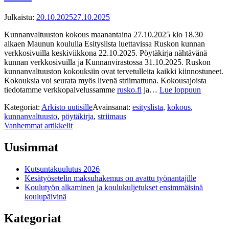
Julkaistu:
20.10.2025
27.10.2025
Kunnanvaltuuston kokous maanantaina 27.10.2025 klo 18.30
alkaen Maunun koululla Esityslista luettavissa Ruskon kunnan
verkkosivuilla keskiviikkona 22.10.2025. Pöytäkirja nähtävänä
kunnan verkkosivuilla ja Kunnanvirastossa 31.10.2025. Ruskon
kunnanvaltuuston kokouksiin ovat tervetulleita kaikki kiinnostuneet.
Kokouksia voi seurata myös livenä striimattuna. Kokousajoista
tiedotamme verkkopalvelussamme
rusko.fi
ja…
Lue loppuun
Kategoriat:
Arkisto uutisille
Avainsanat:
esityslista
,
kokous
,
kunnanvaltuusto
,
pöytäkirja
,
striimaus
Artikkelien
Vanhemmat artikkelit
selaus
Uusimmat
Kutsuntakuulutus 2026
Kesätyösetelin maksuhakemus on avattu työnantajille
Koulutyön alkaminen ja koulukuljetukset ensimmäisinä
koulupäivinä
Kategoriat