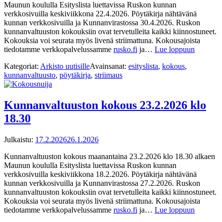
Maunun koululla Esityslista luettavissa Ruskon kunnan
verkkosivuilla keskiviikkona 22.4.2026. Pöytäkirja nähtävänä
kunnan verkkosivuilla ja Kunnanvirastossa 30.4.2026. Ruskon
kunnanvaltuuston kokouksiin ovat tervetulleita kaikki kiinnostuneet.
Kokouksia voi seurata myös livenä striimattuna. Kokousajoista
tiedotamme verkkopalvelussamme
rusko.fi
ja…
Lue loppuun
Kategoriat:
Arkisto uutisille
Avainsanat:
esityslista
,
kokous
,
kunnanvaltuusto
,
pöytäkirja
,
striimaus
Kunnanvaltuuston kokous 23.2.2026 klo
18.30
Julkaistu:
17.2.2026
26.1.2026
Kunnanvaltuuston kokous maanantaina 23.2.2026 klo 18.30 alkaen
Maunun koululla Esityslista luettavissa Ruskon kunnan
verkkosivuilla keskiviikkona 18.2.2026. Pöytäkirja nähtävänä
kunnan verkkosivuilla ja Kunnanvirastossa 27.2.2026. Ruskon
kunnanvaltuuston kokouksiin ovat tervetulleita kaikki kiinnostuneet.
Kokouksia voi seurata myös livenä striimattuna. Kokousajoista
tiedotamme verkkopalvelussamme
rusko.fi
ja…
Lue loppuun