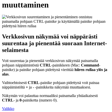
muuttaminen
Verkkosivun näkymää voi näppärästi
suurentaa ja pienentää suoraan Internet-
selaimesta
Voit suurentaa ja pienentää verkkosivun näkymää painamalla
pohjaan näppäimistöstä
CTRL
-painikkeen (Mac:
Command
-
painike) ja painike pohjaan pidettynä vierittää
hiiren rullaa ylös ja
alas
.
Vaihtoehtoisesti
CTRL
-painike pohjaan pidettynä voit painaa
näppäimistöltä
+
ja
-
-painikkeita näkymää muuttaaksesi.
Näkymän voi palauttaa normaaliksi painamalla yhtäaikaisesti
CTRL
- ja
0
-painiketta (numero 0).
Valikko