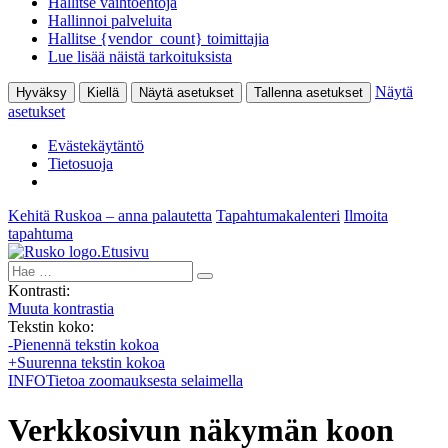
Hallitse vaihtoehtoja
Hallinnoi palveluita
Hallitse {vendor_count} toimittajia
Lue lisää näistä tarkoituksista
Näytä
Hyväksy
Kiellä
Näytä asetukset
Tallenna asetukset
asetukset
Evästekäytäntö
Tietosuoja
Kehitä Ruskoa – anna palautetta
Tapahtumakalenteri
Ilmoita
tapahtuma
Etusivu
Hae:
Kontrasti:
Muuta kontrastia
Tekstin koko:
-
Pienennä tekstin kokoa
+
Suurenna tekstin kokoa
INFO
Tietoa zoomauksesta selaimella
Verkkosivun näkymän koon