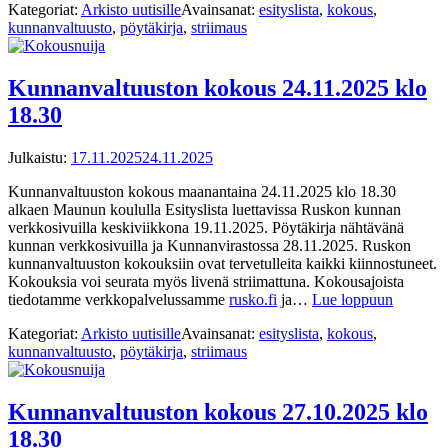
Kategoriat:
Arkisto uutisille
Avainsanat:
esityslista
,
kokous
,
kunnanvaltuusto
,
pöytäkirja
,
striimaus
Kunnanvaltuuston kokous 24.11.2025 klo
18.30
Julkaistu:
17.11.2025
24.11.2025
Kunnanvaltuuston kokous maanantaina 24.11.2025 klo 18.30
alkaen Maunun koululla Esityslista luettavissa Ruskon kunnan
verkkosivuilla keskiviikkona 19.11.2025. Pöytäkirja nähtävänä
kunnan verkkosivuilla ja Kunnanvirastossa 28.11.2025. Ruskon
kunnanvaltuuston kokouksiin ovat tervetulleita kaikki kiinnostuneet.
Kokouksia voi seurata myös livenä striimattuna. Kokousajoista
tiedotamme verkkopalvelussamme
rusko.fi
ja…
Lue loppuun
Kategoriat:
Arkisto uutisille
Avainsanat:
esityslista
,
kokous
,
kunnanvaltuusto
,
pöytäkirja
,
striimaus
Kunnanvaltuuston kokous 27.10.2025 klo
18.30