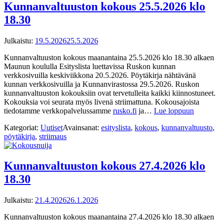
Kunnanvaltuuston kokous 25.5.2026 klo
18.30
Julkaistu:
19.5.2026
25.5.2026
Kunnanvaltuuston kokous maanantaina 25.5.2026 klo 18.30 alkaen
Maunun koululla Esityslista luettavissa Ruskon kunnan
verkkosivuilla keskiviikkona 20.5.2026. Pöytäkirja nähtävänä
kunnan verkkosivuilla ja Kunnanvirastossa 29.5.2026. Ruskon
kunnanvaltuuston kokouksiin ovat tervetulleita kaikki kiinnostuneet.
Kokouksia voi seurata myös livenä striimattuna. Kokousajoista
tiedotamme verkkopalvelussamme
rusko.fi
ja…
Lue loppuun
Kategoriat:
Uutiset
Avainsanat:
esityslista
,
kokous
,
kunnanvaltuusto
,
pöytäkirja
,
striimaus
Kunnanvaltuuston kokous 27.4.2026 klo
18.30
Julkaistu:
21.4.2026
26.1.2026
Kunnanvaltuuston kokous maanantaina 27.4.2026 klo 18.30 alkaen