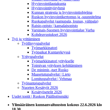
Hyvinvointilautakunta
Hyvinvointityöryhmä
Kunnan strategia ja hyvinvointiohjelma
Ruskon hyvinvointikertomus ja -suunnitelma
Ruokapalvelut (aamupala, lounas, välipala)
Raisio-opisto | kansalaisopisto
Varsinais-Suomen hyvinvointialue Varha
Kohdeavustukset 2026
Työ ja yrittäminen
Työllisyyspalvelut
Työmarkkinatori
Työpaikat Kuntarekryssä
Yrityspalvelut
Työmarkkinatori yritykselle
Toimivan yrityksen kehittäminen
De minimis -tuet Rusko
Maasetutupalvelut | Lieto
Lomituspalvelut | Vehmaa
Työnantajapalvelut
Nuorten Kesätyöt 2026
Kesätyösetelit 2026
Uudet tontit | Ruskon Päällistönmäki
Ylimääräinen kunnanvaltuuston kokous 22.6.2026 klo
18.30