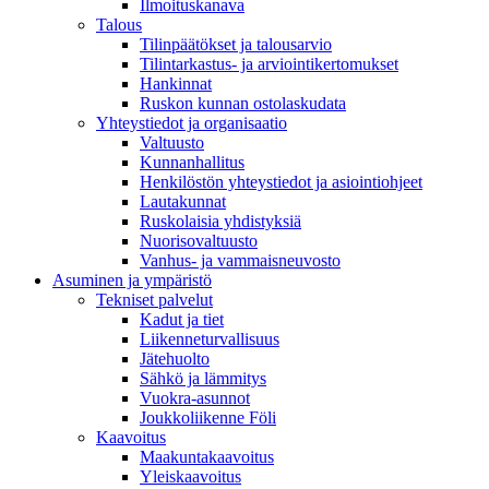
Ilmoituskanava
Talous
Tilinpäätökset ja talousarvio
Tilintarkastus- ja arviointikertomukset
Hankinnat
Ruskon kunnan ostolaskudata
Yhteystiedot ja organisaatio
Valtuusto
Kunnanhallitus
Henkilöstön yhteystiedot ja asiointiohjeet
Lautakunnat
Ruskolaisia yhdistyksiä
Nuorisovaltuusto
Vanhus- ja vammaisneuvosto
Asuminen ja ympäristö
Tekniset palvelut
Kadut ja tiet
Liikenneturvallisuus
Jätehuolto
Sähkö ja lämmitys
Vuokra-asunnot
Joukkoliikenne Föli
Kaavoitus
Maakuntakaavoitus
Yleiskaavoitus