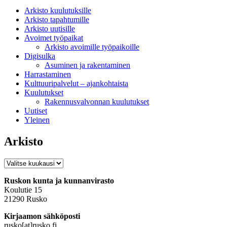
Arkisto kuulutuksille
Arkisto tapahtumille
Arkisto uutisille
Avoimet työpaikat
Arkisto avoimille työpaikoille
Digisulka
Asuminen ja rakentaminen
Harrastaminen
Kulttuuripalvelut – ajankohtaista
Kuulutukset
Rakennusvalvonnan kuulutukset
Uutiset
Yleinen
Arkisto
Arkisto
Ruskon kunta ja kunnanvirasto
Koulutie 15
21290 Rusko
Kirjaamon sähköposti
rusko[at]rusko.fi