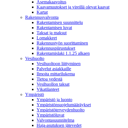
Asemakaavoitus
Kaavamuutokset ja vireillä olevat kaavat
Kartat
Rakennusvalvonta
Rakentamisen suunnittelu
Rakentamisen luvat
Taksat ja maksut
Lomakkeet
Rakennustyön suorittaminen
Rakennuspiirustukset
Rakentamislaki 1.1.25 alkaen
Vesihuolto
Vesihuoltoon liittyminen
Palvelut asiakkaille
Ilmoita mittarilukema
Tietoa vedestä
Vesihuollon taksat
Vikatilanteet
Ympäristö
Ympäristö ja luonto
Ympäristönsuojelumääräykset
Ympäristöterveydenhuolto
Ympäristöluvat
Valvontasuunnitelma
Haja-asutuksen jätevedet