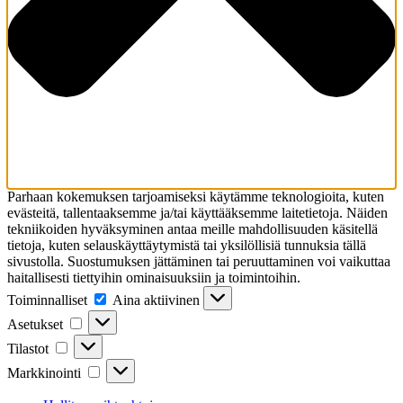
Parhaan kokemuksen tarjoamiseksi käytämme teknologioita, kuten
evästeitä, tallentaaksemme ja/tai käyttääksemme laitetietoja. Näiden
tekniikoiden hyväksyminen antaa meille mahdollisuuden käsitellä
tietoja, kuten selauskäyttäytymistä tai yksilöllisiä tunnuksia tällä
sivustolla. Suostumuksen jättäminen tai peruuttaminen voi vaikuttaa
haitallisesti tiettyihin ominaisuuksiin ja toimintoihin.
Toiminnalliset
Toiminnalliset
Aina aktiivinen
Asetukset
Asetukset
Tilastot
Tilastot
Markkinointi
Markkinointi