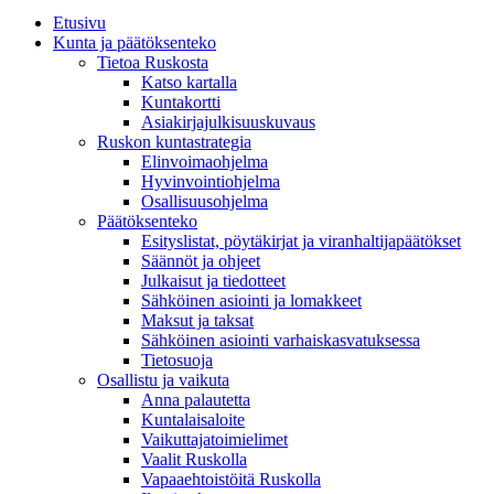
Etusivu
Kunta ja päätöksenteko
Tietoa Ruskosta
Katso kartalla
Kuntakortti
Asiakirjajulkisuuskuvaus
Ruskon kuntastrategia
Elinvoimaohjelma
Hyvinvointiohjelma
Osallisuusohjelma
Päätöksenteko
Esityslistat, pöytäkirjat ja viranhaltijapäätökset
Säännöt ja ohjeet
Julkaisut ja tiedotteet
Sähköinen asiointi ja lomakkeet
Maksut ja taksat
Sähköinen asiointi varhaiskasvatuksessa
Tietosuoja
Osallistu ja vaikuta
Anna palautetta
Kuntalaisaloite
Vaikuttajatoimielimet
Vaalit Ruskolla
Vapaaehtoistöitä Ruskolla