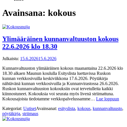
Avainsana:
kokous
Ylimääräinen kunnanvaltuuston kokous
22.6.2026 klo 18.30
Julkaistu:
15.6.2026
15.6.2026
Kunnanvaltuuston ylimääräinen kokous maanantaina 22.6.2026 klo
18.30 alkaen Maunun koululla Esityslista luettavissa Ruskon
kunnan verkkosivuilla keskiviikkona 17.6.2026. Pöytäkirja
nähtävänä kunnan verkkosivuilla ja Kunnanvirastossa 26.6.2026.
Ruskon kunnanvaltuuston kokouksiin ovat tervetulleita kaikki
kiinnostuneet. Kokouksia voi seurata myös livenä striimattuna.
Kokousajoista tiedotamme verkkopalvelussamme…
Lue loppuun
Kategoriat:
Uutiset
Avainsanat:
esityslista
,
kokous
,
kunnanvaltuusto
,
pöytäkirja
,
striimaus