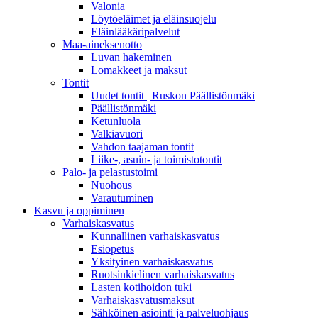
Valonia
Löytöeläimet ja eläinsuojelu
Eläinlääkäripalvelut
Maa-aineksenotto
Luvan hakeminen
Lomakkeet ja maksut
Tontit
Uudet tontit | Ruskon Päällistönmäki
Päällistönmäki
Ketunluola
Valkiavuori
Vahdon taajaman tontit
Liike-, asuin- ja toimistotontit
Palo- ja pelastustoimi
Nuohous
Varautuminen
Kasvu ja oppiminen
Varhaiskasvatus
Kunnallinen varhaiskasvatus
Esiopetus
Yksityinen varhaiskasvatus
Ruotsinkielinen varhaiskasvatus
Lasten kotihoidon tuki
Varhaiskasvatusmaksut
Sähköinen asiointi ja palveluohjaus