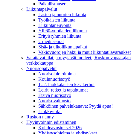
Paikallismuseot
Liikuntapalvelut
Lasten ja nuorten liikunta
Työikäisten liikunta
Liikuntaneuvonta
Yli 60-vuotiaiden liikunta
Erityisryhmien liikunta
Urheiluseurat
Sisä- ja ulkoliikuntapaikat
Vakiovuorojen haku ja muut liikuntatilavaraukset
Varattavat tilat ja myytävät tuotteet | Ruskon vapaa-ajan
verkkokauppa
Nuorisopalvelut
Nuorisotalotoiminta
Koulunuorisotyö
1.-2. luokkalaisten kesäkerhot
Leirit, retket ja tapahtumat
Etsivä nuorisotyö
Nuorisovaltuusto
Sähköinen palvelukanava: Pyydä apua!
Linkkivinkit
Ruskon nanny
Hyvinvoinnin edistäminen
Kohdeavustukset 2026
Yhdistysohjelma ja yhdistykset