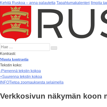
Kehitä Ruskoa – anna palautetta
Tapahtumakalenteri
Ilmoita t
Hae:
Kontrasti:
Muuta kontrastia
Tekstin koko:
-
Pienennä tekstin kokoa
+
Suurenna tekstin kokoa
INFO
Tietoa zoomauksesta selaimella
Verkkosivun näkymän koon 