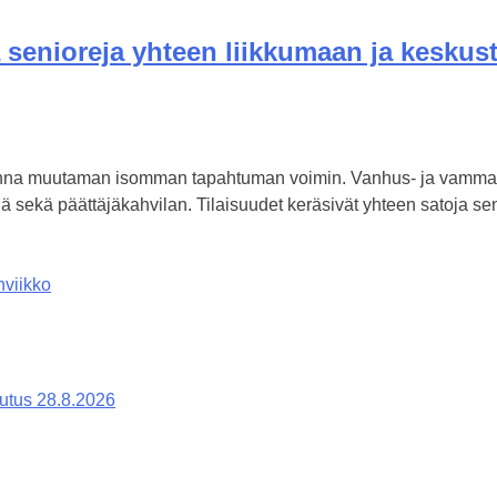
a senioreja yhteen liikkumaan ja kesku
uonna muutaman isomman tapahtuman voimin. Vanhus- ja vammai
siä sekä päättäjäkahvilan. Tilaisuudet keräsivät yhteen satoja 
viikko
lutus 28.8.2026