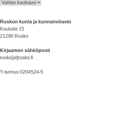
Arkisto
Ruskon kunta ja kunnanvirasto
Koulutie 15
21290 Rusko
Kirjaamon sähköposti
rusko[at]rusko.fi
Y-tunnus 0204524-5