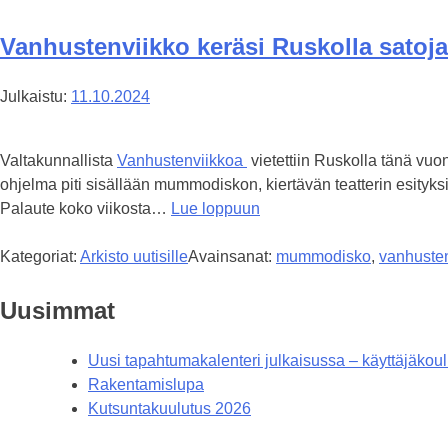
Vanhustenviikko keräsi Ruskolla satoj
Julkaistu:
11.10.2024
Valtakunnallista
Vanhustenviikkoa
vietettiin Ruskolla tänä v
ohjelma piti sisällään mummodiskon, kiertävän teatterin esityk
Palaute koko viikosta…
Lue loppuun
Kategoriat:
Arkisto uutisille
Avainsanat:
mummodisko
,
vanhusten
Uusimmat
Uusi tapahtumakalenteri julkaisussa – käyttäjäkou
Rakentamislupa
Kutsuntakuulutus 2026