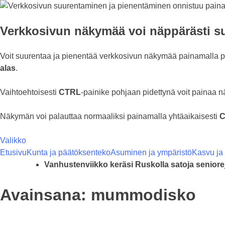
Verkkosivun näkymää voi näppärästi su
Voit suurentaa ja pienentää verkkosivun näkymää painamalla 
alas
.
Vaihtoehtoisesti
CTRL
-painike pohjaan pidettynä voit painaa 
Näkymän voi palauttaa normaaliksi painamalla yhtäaikaisesti
C
Valikko
Etusivu
Kunta ja päätöksenteko
Asuminen ja ympäristö
Kasvu ja
Vanhustenviikko keräsi Ruskolla satoja senior
Avainsana:
mummodisko