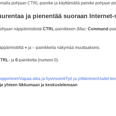
urentaa ja pienentää suoraan Internet-
pohjaan näppäimistöstä
CTRL
-painikkeen (Mac:
Command
-pai
näppäimistöltä
+
ja
-
-painikkeita näkymää muuttaaksesi.
TRL
- ja
0
-painiketta (numero 0).
 oppiminen
Vapaa-aika ja hyvinvointi
Työ ja yrittäminen
Uudet ton
eja yhteen liikkumaan ja keskustelemaan