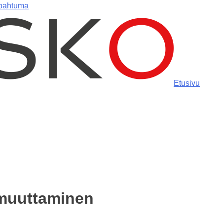
apahtuma
Etusivu
muuttaminen