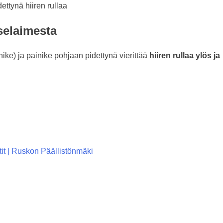
selaimesta
nike) ja painike pohjaan pidettynä vierittää
hiiren rullaa ylös ja
tit | Ruskon Päällistönmäki