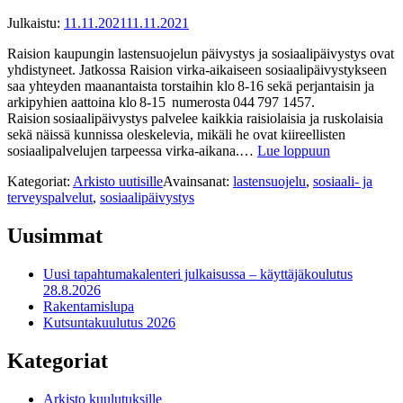
Julkaistu:
11.11.2021
11.11.2021
Raision kaupungin lastensuojelun päivystys ja sosiaalipäivystys ovat
yhdistyneet. Jatkossa Raision virka-aikaiseen sosiaalipäivystykseen
saa yhteyden maanantaista torstaihin klo 8-16 sekä perjantaisin ja
arkipyhien aattoina klo 8-15 numerosta 044 797 1457.
Raision sosiaalipäivystys palvelee kaikkia raisiolaisia ja ruskolaisia
sekä näissä kunnissa oleskelevia, mikäli he ovat kiireellisten
sosiaalipalvelujen tarpeessa virka-aikana.…
Lue loppuun
Kategoriat:
Arkisto uutisille
Avainsanat:
lastensuojelu
,
sosiaali- ja
terveyspalvelut
,
sosiaalipäivystys
Uusimmat
Uusi tapahtumakalenteri julkaisussa – käyttäjäkoulutus
28.8.2026
Rakentamislupa
Kutsuntakuulutus 2026
Kategoriat
Arkisto kuulutuksille