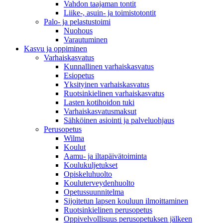
Vahdon taajaman tontit
Liike-, asuin- ja toimistotontit
Palo- ja pelastustoimi
Nuohous
Varautuminen
Kasvu ja oppiminen
Varhaiskasvatus
Kunnallinen varhaiskasvatus
Esiopetus
Yksityinen varhaiskasvatus
Ruotsinkielinen varhaiskasvatus
Lasten kotihoidon tuki
Varhaiskasvatusmaksut
Sähköinen asiointi ja palveluohjaus
Perusopetus
Wilma
Koulut
Aamu- ja iltapäivätoiminta
Koulukuljetukset
Opiskeluhuolto
Kouluterveydenhuolto
Opetussuunnitelma
Sijoitetun lapsen kouluun ilmoittaminen
Ruotsinkielinen perusopetus
Oppivelvollisuus perusopetuksen jälkeen