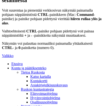
selaimesta
Voit suurentaa ja pienentää verkkosivun näkymää painamalla
pohjaan näppäimistöstä
CTRL
-painikkeen (Mac:
Command
-
painike) ja painike pohjaan pidettynä vierittää
hiiren rullaa ylös ja
alas
.
Vaihtoehtoisesti
CTRL
-painike pohjaan pidettynä voit painaa
näppäimistöltä
+
ja
-
-painikkeita näkymää muuttaaksesi.
Näkymän voi palauttaa normaaliksi painamalla yhtäaikaisesti
CTRL
- ja
0
-painiketta (numero 0).
Valikko
Etusivu
Kunta ja päätöksenteko
Tietoa Ruskosta
Katso kartalla
Kuntakortti
Asiakirjajulkisuuskuvaus
Ruskon kuntastrategia
Elinvoimaohjelma
Hyvinvointiohjelma
Osallisuusohjelma