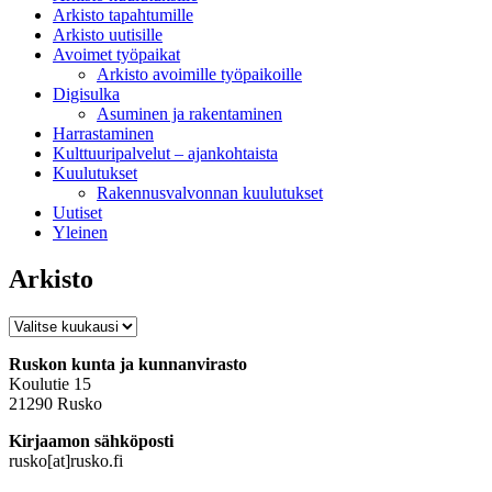
Arkisto tapahtumille
Arkisto uutisille
Avoimet työpaikat
Arkisto avoimille työpaikoille
Digisulka
Asuminen ja rakentaminen
Harrastaminen
Kulttuuripalvelut – ajankohtaista
Kuulutukset
Rakennusvalvonnan kuulutukset
Uutiset
Yleinen
Arkisto
Arkisto
Ruskon kunta ja kunnanvirasto
Koulutie 15
21290 Rusko
Kirjaamon sähköposti
rusko[at]rusko.fi