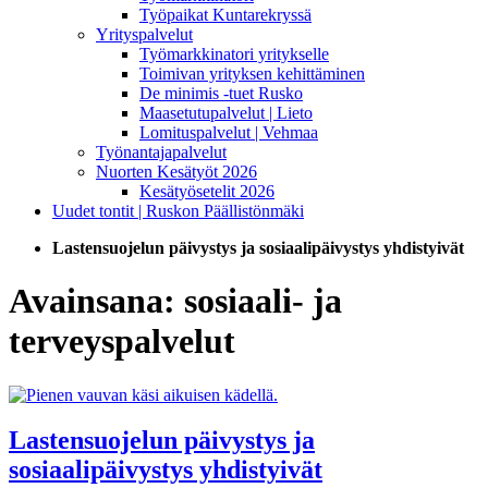
Työpaikat Kuntarekryssä
Yrityspalvelut
Työmarkkinatori yritykselle
Toimivan yrityksen kehittäminen
De minimis -tuet Rusko
Maasetutupalvelut | Lieto
Lomituspalvelut | Vehmaa
Työnantajapalvelut
Nuorten Kesätyöt 2026
Kesätyösetelit 2026
Uudet tontit | Ruskon Päällistönmäki
Lastensuojelun päivystys ja sosiaalipäivystys yhdistyivät
Avainsana:
sosiaali- ja
terveyspalvelut
Lastensuojelun päivystys ja
sosiaalipäivystys yhdistyivät