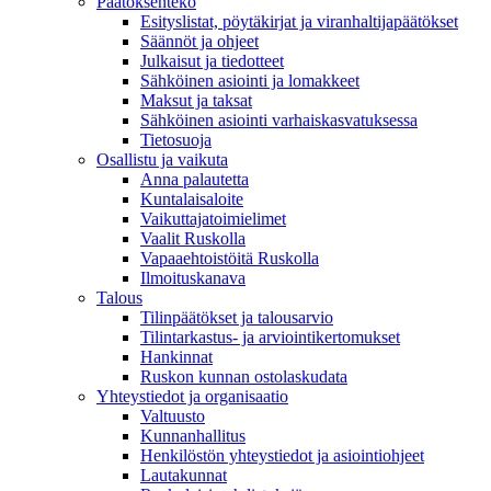
Päätöksenteko
Esityslistat, pöytäkirjat ja viranhaltijapäätökset
Säännöt ja ohjeet
Julkaisut ja tiedotteet
Sähköinen asiointi ja lomakkeet
Maksut ja taksat
Sähköinen asiointi varhaiskasvatuksessa
Tietosuoja
Osallistu ja vaikuta
Anna palautetta
Kuntalaisaloite
Vaikuttajatoimielimet
Vaalit Ruskolla
Vapaaehtoistöitä Ruskolla
Ilmoituskanava
Talous
Tilinpäätökset ja talousarvio
Tilintarkastus- ja arviointikertomukset
Hankinnat
Ruskon kunnan ostolaskudata
Yhteystiedot ja organisaatio
Valtuusto
Kunnanhallitus
Henkilöstön yhteystiedot ja asiointiohjeet
Lautakunnat