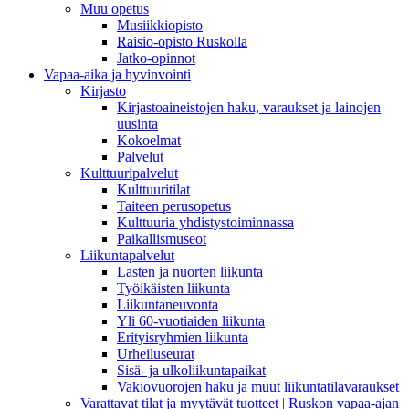
Muu opetus
Musiikkiopisto
Raisio-opisto Ruskolla
Jatko-opinnot
Vapaa-aika ja hyvinvointi
Kirjasto
Kirjastoaineistojen haku, varaukset ja lainojen
uusinta
Kokoelmat
Palvelut
Kulttuuripalvelut
Kulttuuritilat
Taiteen perusopetus
Kulttuuria yhdistystoiminnassa
Paikallismuseot
Liikuntapalvelut
Lasten ja nuorten liikunta
Työikäisten liikunta
Liikuntaneuvonta
Yli 60-vuotiaiden liikunta
Erityisryhmien liikunta
Urheiluseurat
Sisä- ja ulkoliikuntapaikat
Vakiovuorojen haku ja muut liikuntatilavaraukset
Varattavat tilat ja myytävät tuotteet | Ruskon vapaa-ajan