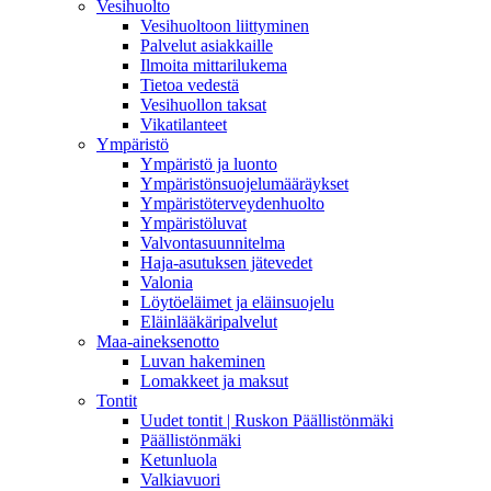
Vesihuolto
Vesihuoltoon liittyminen
Palvelut asiakkaille
Ilmoita mittarilukema
Tietoa vedestä
Vesihuollon taksat
Vikatilanteet
Ympäristö
Ympäristö ja luonto
Ympäristönsuojelumääräykset
Ympäristöterveydenhuolto
Ympäristöluvat
Valvontasuunnitelma
Haja-asutuksen jätevedet
Valonia
Löytöeläimet ja eläinsuojelu
Eläinlääkäripalvelut
Maa-aineksenotto
Luvan hakeminen
Lomakkeet ja maksut
Tontit
Uudet tontit | Ruskon Päällistönmäki
Päällistönmäki
Ketunluola
Valkiavuori