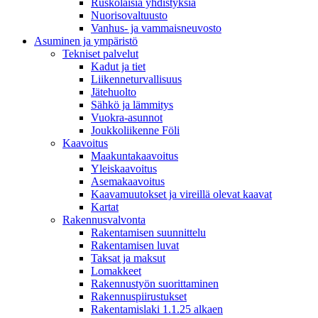
Ruskolaisia yhdistyksiä
Nuorisovaltuusto
Vanhus- ja vammaisneuvosto
Asuminen ja ympäristö
Tekniset palvelut
Kadut ja tiet
Liikenneturvallisuus
Jätehuolto
Sähkö ja lämmitys
Vuokra-asunnot
Joukkoliikenne Föli
Kaavoitus
Maakuntakaavoitus
Yleiskaavoitus
Asemakaavoitus
Kaavamuutokset ja vireillä olevat kaavat
Kartat
Rakennusvalvonta
Rakentamisen suunnittelu
Rakentamisen luvat
Taksat ja maksut
Lomakkeet
Rakennustyön suorittaminen
Rakennuspiirustukset
Rakentamislaki 1.1.25 alkaen