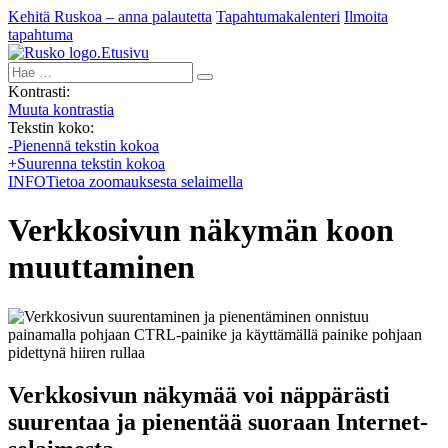
Kehitä Ruskoa – anna palautetta
Tapahtumakalenteri
Ilmoita
tapahtuma
Etusivu
Hae:
Kontrasti:
Muuta kontrastia
Tekstin koko:
-
Pienennä tekstin kokoa
+
Suurenna tekstin kokoa
INFO
Tietoa zoomauksesta selaimella
Verkkosivun näkymän koon
muuttaminen
Verkkosivun näkymää voi näppärästi
suurentaa ja pienentää suoraan Internet-