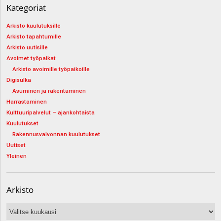
Kategoriat
Arkisto kuulutuksille
Arkisto tapahtumille
Arkisto uutisille
Avoimet työpaikat
Arkisto avoimille työpaikoille
Digisulka
Asuminen ja rakentaminen
Harrastaminen
Kulttuuripalvelut – ajankohtaista
Kuulutukset
Rakennusvalvonnan kuulutukset
Uutiset
Yleinen
Arkisto
Arkisto