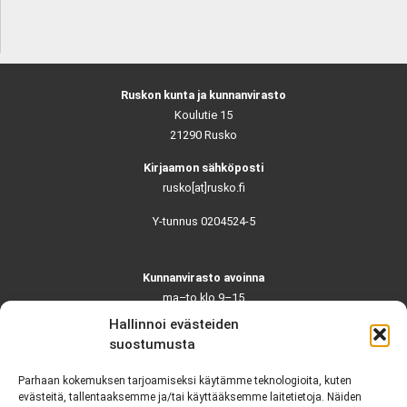
Ruskon kunta ja kunnanvirasto
Koulutie 15
21290 Rusko
Kirjaamon sähköposti
rusko[at]rusko.fi
Y-tunnus 0204524-5
Kunnanvirasto avoinna
ma–to klo 9–15
pe ja aattoina klo 9–14
Hallinnoi evästeiden
Suljettuna ma–pe klo 11–12
suostumusta
Asiointi toistaiseksi vain ajanvarauksella
Parhaan kokemuksen tarjoamiseksi käytämme teknologioita, kuten
evästeitä, tallentaaksemme ja/tai käyttääksemme laitetietoja. Näiden