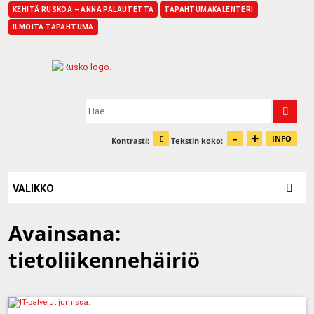
KEHITÄ RUSKOA – ANNA PALAUTETTA
TAPAHTUMAKALENTERI
ILMOITA TAPAHTUMA
Etusivu
Hae:
-
+
Pienennä t
Suurenn
INFO
Kontrasti:
Tekstin koko:
Tiet
Muuta kontrastia
VALIKKO
Avainsana:
tietoliikennehäiriö