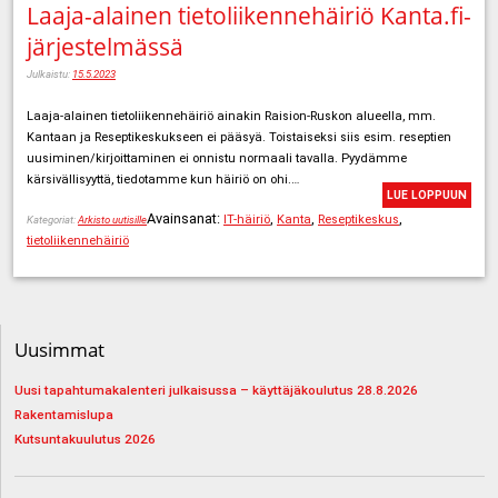
Laaja-alainen tietoliikennehäiriö Kanta.fi-
järjestelmässä
Julkaistu:
15.5.2023
Laaja-alainen tietoliikennehäiriö ainakin Raision-Ruskon alueella, mm.
Kantaan ja Reseptikeskukseen ei pääsyä. Toistaiseksi siis esim. reseptien
uusiminen/kirjoittaminen ei onnistu normaali tavalla. Pyydämme
kärsivällisyyttä, tiedotamme kun häiriö on ohi.…
LUE LOPPUUN
Avainsanat:
,
,
,
IT-häiriö
Kanta
Reseptikeskus
Kategoriat:
Arkisto uutisille
tietoliikennehäiriö
Uusimmat
Uusi tapahtumakalenteri julkaisussa – käyttäjäkoulutus 28.8.2026
Rakentamislupa
Kutsuntakuulutus 2026