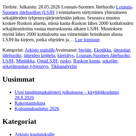
Tiedote. Julkaistu: 28.05.2026 Lounais-Suomen Jätehuolto
Lounais-
Suomen jätehuollon (LSJH
) toimialueen siirtyminen yhtenäiseen
sekajätteiden tyhjennysjärjestelmään jatkuu. Seuraava muutos
koskee Ruskon aluetta, missä kanta-Ruskon lähes 2000 kotitalouden
sekajäteastioista vastaa marraskuusta alkaen LSJH. Muutoksen
myötä lähes 2000 kotitaloutta saa viimeistään heinäkuun alussa
LSJH:lta kirjeen, jonka ohjeiden ja…
Lue loppuun
Kategoriat:
Arkisto uutisille
Avainsanat:
biojäte
,
Ekotikka
,
jäteastiat
,
jätehuolto
,
jätteiden lajittelu
,
kierrätys
,
Lounais-Suomen Jätehuolto
,
LSJH
,
Minitikka
,
OmaLSJH
,
rusko
,
Ruskon kunta
,
sekajäte
,
sekajäteastian tyhjennys
,
Tikkapalvelut
Uusimmat
Uusi tapahtumakalenteri julkaisussa – käyttäjäkoulutus
28.8.2026
Rakentamislupa
Kutsuntakuulutus 2026
Kategoriat
Arkisto kuulutuksille