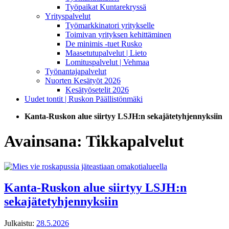
Työpaikat Kuntarekryssä
Yrityspalvelut
Työmarkkinatori yritykselle
Toimivan yrityksen kehittäminen
De minimis -tuet Rusko
Maasetutupalvelut | Lieto
Lomituspalvelut | Vehmaa
Työnantajapalvelut
Nuorten Kesätyöt 2026
Kesätyösetelit 2026
Uudet tontit | Ruskon Päällistönmäki
Kanta-Ruskon alue siirtyy LSJH:n sekajätetyhjennyksiin
Avainsana:
Tikkapalvelut
Kanta-Ruskon alue siirtyy LSJH:n
sekajätetyhjennyksiin
Julkaistu:
28.5.2026