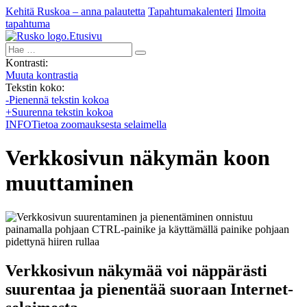
Kehitä Ruskoa – anna palautetta
Tapahtumakalenteri
Ilmoita
tapahtuma
Etusivu
Hae:
Kontrasti:
Muuta kontrastia
Tekstin koko:
-
Pienennä tekstin kokoa
+
Suurenna tekstin kokoa
INFO
Tietoa zoomauksesta selaimella
Verkkosivun näkymän koon
muuttaminen
Verkkosivun näkymää voi näppärästi
suurentaa ja pienentää suoraan Internet-