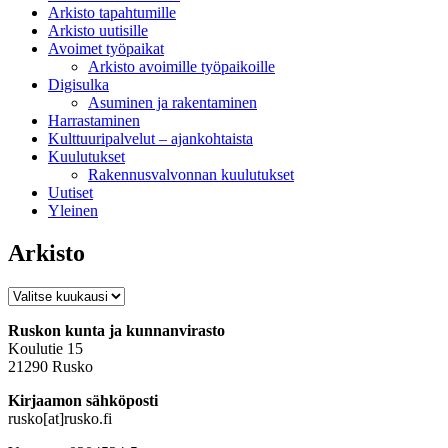
Arkisto tapahtumille
Arkisto uutisille
Avoimet työpaikat
Arkisto avoimille työpaikoille
Digisulka
Asuminen ja rakentaminen
Harrastaminen
Kulttuuripalvelut – ajankohtaista
Kuulutukset
Rakennusvalvonnan kuulutukset
Uutiset
Yleinen
Arkisto
Arkisto
Ruskon kunta ja kunnanvirasto
Koulutie 15
21290 Rusko
Kirjaamon sähköposti
rusko[at]rusko.fi