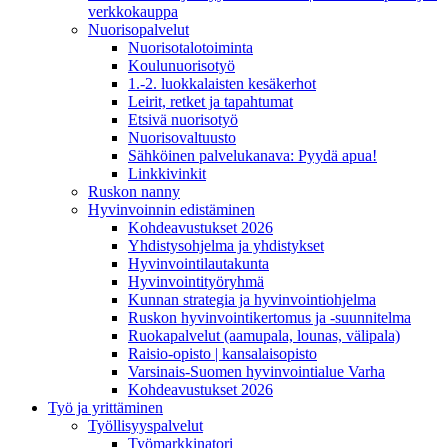
verkkokauppa
Nuorisopalvelut
Nuorisotalotoiminta
Koulunuorisotyö
1.-2. luokkalaisten kesäkerhot
Leirit, retket ja tapahtumat
Etsivä nuorisotyö
Nuorisovaltuusto
Sähköinen palvelukanava: Pyydä apua!
Linkkivinkit
Ruskon nanny
Hyvinvoinnin edistäminen
Kohdeavustukset 2026
Yhdistysohjelma ja yhdistykset
Hyvinvointilautakunta
Hyvinvointityöryhmä
Kunnan strategia ja hyvinvointiohjelma
Ruskon hyvinvointikertomus ja -suunnitelma
Ruokapalvelut (aamupala, lounas, välipala)
Raisio-opisto | kansalaisopisto
Varsinais-Suomen hyvinvointialue Varha
Kohdeavustukset 2026
Työ ja yrittäminen
Työllisyyspalvelut
Työmarkkinatori