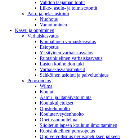
Vahdon taajaman tontit
Liike-, asuin- ja toimistotontit
Palo- ja pelastustoimi
Nuohous
Varautuminen
Kasvu ja oppiminen
Varhaiskasvatus
Kunnallinen varhaiskasvatus
Esiopetus
Yksityinen varhaiskasvatus
Ruotsinkielinen varhaiskasvatus
Lasten kotihoidon tuki
Varhaiskasvatusmaksut
Sähköinen asiointi ja palveluohjaus
Perusopetus
Wilma
Koulut
Aamu- ja iltapäivätoiminta
Koulukuljetukset
Opiskeluhuolto
Kouluterveydenhuolto
Opetussuunnitelma
Sijoitetun lapsen kouluun ilmoittaminen
Ruotsinkielinen perusopetus
Oppivelvollisuus perusopetuksen jälkeen