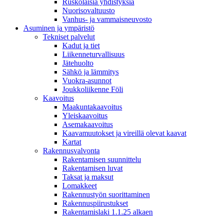
Ruskolaisia yhdistyksiä
Nuorisovaltuusto
Vanhus- ja vammaisneuvosto
Asuminen ja ympäristö
Tekniset palvelut
Kadut ja tiet
Liikenneturvallisuus
Jätehuolto
Sähkö ja lämmitys
Vuokra-asunnot
Joukkoliikenne Föli
Kaavoitus
Maakuntakaavoitus
Yleiskaavoitus
Asemakaavoitus
Kaavamuutokset ja vireillä olevat kaavat
Kartat
Rakennusvalvonta
Rakentamisen suunnittelu
Rakentamisen luvat
Taksat ja maksut
Lomakkeet
Rakennustyön suorittaminen
Rakennuspiirustukset
Rakentamislaki 1.1.25 alkaen