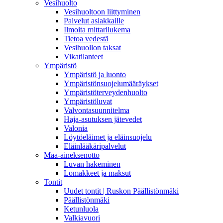
Vesihuolto
Vesihuoltoon liittyminen
Palvelut asiakkaille
Ilmoita mittarilukema
Tietoa vedestä
Vesihuollon taksat
Vikatilanteet
Ympäristö
Ympäristö ja luonto
Ympäristönsuojelumääräykset
Ympäristöterveydenhuolto
Ympäristöluvat
Valvontasuunnitelma
Haja-asutuksen jätevedet
Valonia
Löytöeläimet ja eläinsuojelu
Eläinlääkäripalvelut
Maa-aineksenotto
Luvan hakeminen
Lomakkeet ja maksut
Tontit
Uudet tontit | Ruskon Päällistönmäki
Päällistönmäki
Ketunluola
Valkiavuori