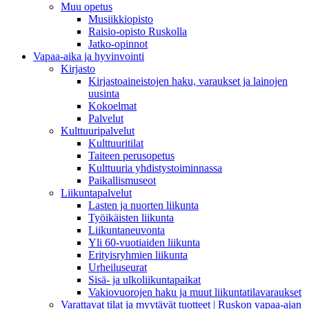
Muu opetus
Musiikkiopisto
Raisio-opisto Ruskolla
Jatko-opinnot
Vapaa-aika ja hyvinvointi
Kirjasto
Kirjastoaineistojen haku, varaukset ja lainojen
uusinta
Kokoelmat
Palvelut
Kulttuuripalvelut
Kulttuuritilat
Taiteen perusopetus
Kulttuuria yhdistystoiminnassa
Paikallismuseot
Liikuntapalvelut
Lasten ja nuorten liikunta
Työikäisten liikunta
Liikuntaneuvonta
Yli 60-vuotiaiden liikunta
Erityisryhmien liikunta
Urheiluseurat
Sisä- ja ulkoliikuntapaikat
Vakiovuorojen haku ja muut liikuntatilavaraukset
Varattavat tilat ja myytävät tuotteet | Ruskon vapaa-ajan