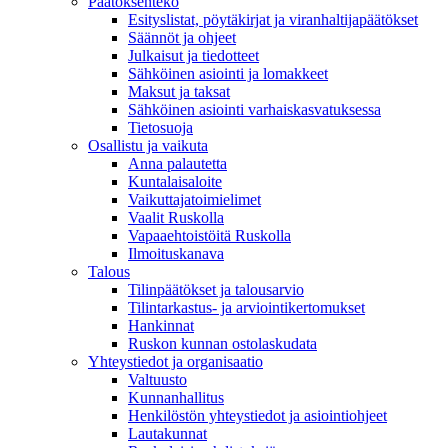
Päätöksenteko
Esityslistat, pöytäkirjat ja viranhaltijapäätökset
Säännöt ja ohjeet
Julkaisut ja tiedotteet
Sähköinen asiointi ja lomakkeet
Maksut ja taksat
Sähköinen asiointi varhaiskasvatuksessa
Tietosuoja
Osallistu ja vaikuta
Anna palautetta
Kuntalaisaloite
Vaikuttajatoimielimet
Vaalit Ruskolla
Vapaaehtoistöitä Ruskolla
Ilmoituskanava
Talous
Tilinpäätökset ja talousarvio
Tilintarkastus- ja arviointikertomukset
Hankinnat
Ruskon kunnan ostolaskudata
Yhteystiedot ja organisaatio
Valtuusto
Kunnanhallitus
Henkilöstön yhteystiedot ja asiointiohjeet
Lautakunnat