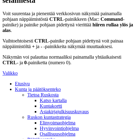
selaimesta
Voit suurentaa ja pienentää verkkosivun näkymää painamalla
pohjaan näppäimistöstä
CTRL
-painikkeen (Mac:
Command
-
painike) ja painike pohjaan pidettynä vierittää
hiiren rullaa ylös ja
alas
.
Vaihtoehtoisesti
CTRL
-painike pohjaan pidettynä voit painaa
näppäimistöltä
+
ja
-
-painikkeita näkymää muuttaaksesi.
Näkymän voi palauttaa normaaliksi painamalla yhtäaikaisesti
CTRL
- ja
0
-painiketta (numero 0).
Valikko
Etusivu
Kunta ja päätöksenteko
Tietoa Ruskosta
Katso kartalla
Kuntakortti
Asiakirjajulkisuuskuvaus
Ruskon kuntastrategia
Elinvoimaohjelma
Hyvinvointiohjelma
Osallisuusohjelma