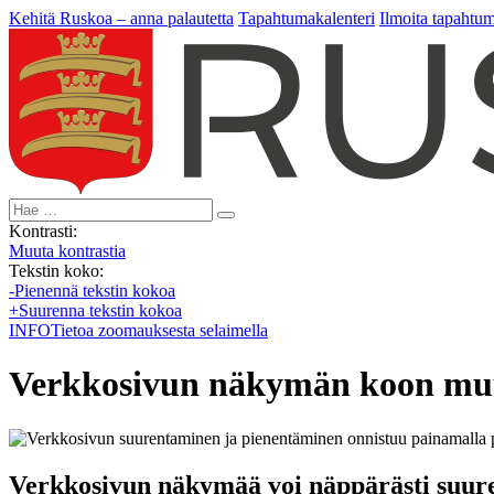
Kehitä Ruskoa – anna palautetta
Tapahtumakalenteri
Ilmoita tapahtu
Hae:
Kontrasti:
Muuta kontrastia
Tekstin koko:
-
Pienennä tekstin kokoa
+
Suurenna tekstin kokoa
INFO
Tietoa zoomauksesta selaimella
Verkkosivun näkymän koon mu
Verkkosivun näkymää voi näppärästi suure