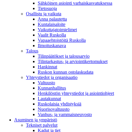
Sähköinen asiointi varhaiskasvatuksessa
Tietosuoja
Osallistu ja vaikuta
Anna palautetta
Kuntalaisaloite
Vaikuttajatoimielimet
Vaalit Ruskolla
Vapaaehtoistöitä Ruskolla
Ilmoituskanava
Talous
Tilinpäätökset ja talousarvio
Tilintarkastus- ja arviointikertomukset
Hankinnat
Ruskon kunnan ostolaskudata
Yhteystiedot ja organisaatio
Valtuusto
Kunnanhallitus
Henkilöstön yhteystiedot ja asiointiohjeet
Lautakunnat
Ruskolaisia yhdistyksiä
Nuorisovaltuusto
Vanhus- ja vammaisneuvosto
Asuminen ja ympäristö
Tekniset palvelut
Kadut ja tiet