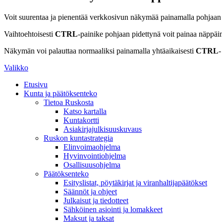
Voit suurentaa ja pienentää verkkosivun näkymää painamalla pohjaan
Vaihtoehtoisesti
CTRL
-painike pohjaan pidettynä voit painaa näppäi
Näkymän voi palauttaa normaaliksi painamalla yhtäaikaisesti
CTRL
-
Valikko
Etusivu
Kunta ja päätöksenteko
Tietoa Ruskosta
Katso kartalla
Kuntakortti
Asiakirjajulkisuuskuvaus
Ruskon kuntastrategia
Elinvoimaohjelma
Hyvinvointiohjelma
Osallisuusohjelma
Päätöksenteko
Esityslistat, pöytäkirjat ja viranhaltijapäätökset
Säännöt ja ohjeet
Julkaisut ja tiedotteet
Sähköinen asiointi ja lomakkeet
Maksut ja taksat