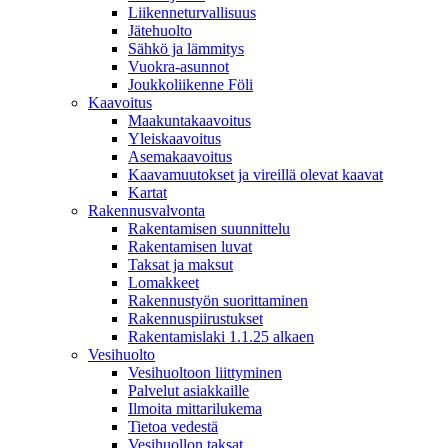
Liikenneturvallisuus
Jätehuolto
Sähkö ja lämmitys
Vuokra-asunnot
Joukkoliikenne Föli
Kaavoitus
Maakuntakaavoitus
Yleiskaavoitus
Asemakaavoitus
Kaavamuutokset ja vireillä olevat kaavat
Kartat
Rakennusvalvonta
Rakentamisen suunnittelu
Rakentamisen luvat
Taksat ja maksut
Lomakkeet
Rakennustyön suorittaminen
Rakennuspiirustukset
Rakentamislaki 1.1.25 alkaen
Vesihuolto
Vesihuoltoon liittyminen
Palvelut asiakkaille
Ilmoita mittarilukema
Tietoa vedestä
Vesihuollon taksat