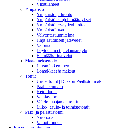
Vikatilanteet
Ympäristö
Ympäristö ja luonto
Ympäristönsuojelumääräykset
Ympäristöterveydenhuolto
Ympäristöluvat
Valvontasuunnitelma
Haja-asutuksen jätevedet
Valonia
Löytöeläimet ja eläinsuojelu
Eläinlääkäripalvelut
Maa-aineksenotto
Luvan hakeminen
Lomakkeet ja maksut
Tontit
Uudet tontit | Ruskon Päällistönmäki
Päällistönmäki
Ketunluola
Valkiavuori
Vahdon taajaman tontit
Liike-, asuin- ja toimistotontit
Palo- ja pelastustoimi
Nuohous
Varautuminen
Kasvu ja oppiminen