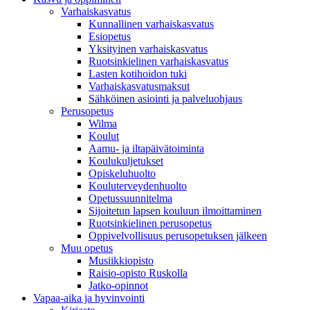
Varhaiskasvatus
Kunnallinen varhaiskasvatus
Esiopetus
Yksityinen varhaiskasvatus
Ruotsinkielinen varhaiskasvatus
Lasten kotihoidon tuki
Varhaiskasvatusmaksut
Sähköinen asiointi ja palveluohjaus
Perusopetus
Wilma
Koulut
Aamu- ja iltapäivätoiminta
Koulukuljetukset
Opiskeluhuolto
Kouluterveydenhuolto
Opetussuunnitelma
Sijoitetun lapsen kouluun ilmoittaminen
Ruotsinkielinen perusopetus
Oppivelvollisuus perusopetuksen jälkeen
Muu opetus
Musiikkiopisto
Raisio-opisto Ruskolla
Jatko-opinnot
Vapaa-aika ja hyvinvointi