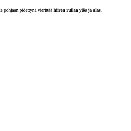
ke pohjaan pidettynä vierittää
hiiren rullaa ylös ja alas
.