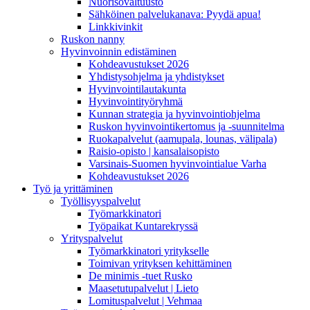
Nuorisovaltuusto
Sähköinen palvelukanava: Pyydä apua!
Linkkivinkit
Ruskon nanny
Hyvinvoinnin edistäminen
Kohdeavustukset 2026
Yhdistysohjelma ja yhdistykset
Hyvinvointilautakunta
Hyvinvointityöryhmä
Kunnan strategia ja hyvinvointiohjelma
Ruskon hyvinvointikertomus ja -suunnitelma
Ruokapalvelut (aamupala, lounas, välipala)
Raisio-opisto | kansalaisopisto
Varsinais-Suomen hyvinvointialue Varha
Kohdeavustukset 2026
Työ ja yrittäminen
Työllisyyspalvelut
Työmarkkinatori
Työpaikat Kuntarekryssä
Yrityspalvelut
Työmarkkinatori yritykselle
Toimivan yrityksen kehittäminen
De minimis -tuet Rusko
Maasetutupalvelut | Lieto
Lomituspalvelut | Vehmaa