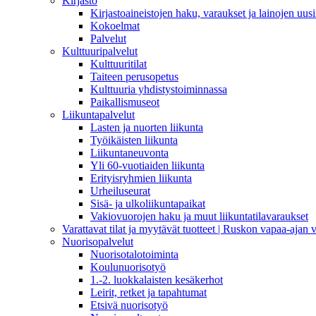
Kirjasto
Kirjastoaineistojen haku, varaukset ja lainojen uusi
Kokoelmat
Palvelut
Kulttuuripalvelut
Kulttuuritilat
Taiteen perusopetus
Kulttuuria yhdistystoiminnassa
Paikallismuseot
Liikuntapalvelut
Lasten ja nuorten liikunta
Työikäisten liikunta
Liikuntaneuvonta
Yli 60-vuotiaiden liikunta
Erityisryhmien liikunta
Urheiluseurat
Sisä- ja ulkoliikuntapaikat
Vakiovuorojen haku ja muut liikuntatilavaraukset
Varattavat tilat ja myytävät tuotteet | Ruskon vapaa-aja
Nuorisopalvelut
Nuorisotalotoiminta
Koulunuorisotyö
1.-2. luokkalaisten kesäkerhot
Leirit, retket ja tapahtumat
Etsivä nuorisotyö