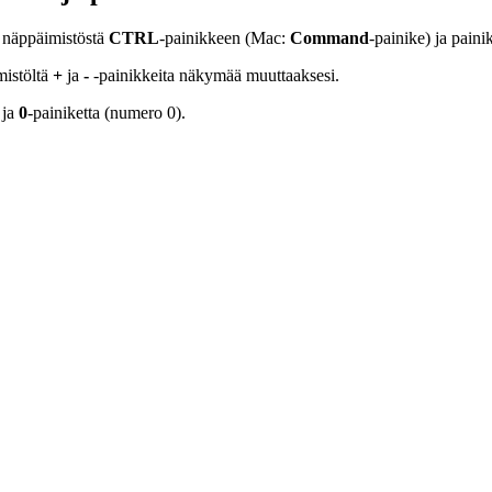
 näppäimistöstä
CTRL
-painikkeen (Mac:
Command
-painike) ja paini
mistöltä
+
ja
-
-painikkeita näkymää muuttaaksesi.
 ja
0
-painiketta (numero 0).