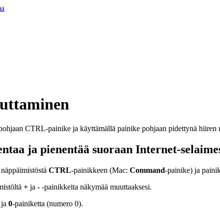
ma
uttaminen
ntaa ja pienentää suoraan Internet-selaime
 näppäimistöstä
CTRL
-painikkeen (Mac:
Command
-painike) ja paini
mistöltä
+
ja
-
-painikkeita näkymää muuttaaksesi.
 ja
0
-painiketta (numero 0).