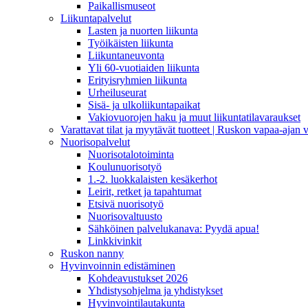
Paikallismuseot
Liikuntapalvelut
Lasten ja nuorten liikunta
Työikäisten liikunta
Liikuntaneuvonta
Yli 60-vuotiaiden liikunta
Erityisryhmien liikunta
Urheiluseurat
Sisä- ja ulkoliikuntapaikat
Vakiovuorojen haku ja muut liikuntatilavaraukset
Varattavat tilat ja myytävät tuotteet | Ruskon vapaa-aja
Nuorisopalvelut
Nuorisotalotoiminta
Koulunuorisotyö
1.-2. luokkalaisten kesäkerhot
Leirit, retket ja tapahtumat
Etsivä nuorisotyö
Nuorisovaltuusto
Sähköinen palvelukanava: Pyydä apua!
Linkkivinkit
Ruskon nanny
Hyvinvoinnin edistäminen
Kohdeavustukset 2026
Yhdistysohjelma ja yhdistykset
Hyvinvointilautakunta