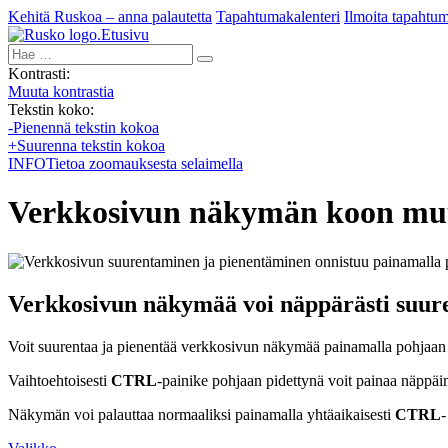
Kehitä Ruskoa – anna palautetta
Tapahtumakalenteri
Ilmoita tapahtu
Etusivu
Hae:
Kontrasti:
Muuta kontrastia
Tekstin koko:
-
Pienennä tekstin kokoa
+
Suurenna tekstin kokoa
INFO
Tietoa zoomauksesta selaimella
Verkkosivun näkymän koon mu
Verkkosivun näkymää voi näppärästi suure
Voit suurentaa ja pienentää verkkosivun näkymää painamalla pohjaan
Vaihtoehtoisesti
CTRL
-painike pohjaan pidettynä voit painaa näppäi
Näkymän voi palauttaa normaaliksi painamalla yhtäaikaisesti
CTRL
-