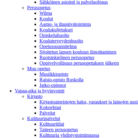
Sähköinen asiointi ja palveluohjaus
Perusopetus
Wilma
Koulut
Aamu- ja iltapäivätoiminta
Koulukuljetukset
Opiskeluhuolto
Kouluterveydenhuolto
Opetussuunnitelma
Sijoitetun lapsen kouluun ilmoittaminen
Ruotsinkielinen perusopetus
Oppivelvollisuus perusopetuksen jälkeen
Muu opetus
Musiikkiopisto
Raisio-opisto Ruskolla
Jatko-opinnot
Vapaa-aika ja hyvinvointi
Kirjasto
Kirjastoaineistojen haku, varaukset ja lainojen uusi
Kokoelmat
Palvelut
Kulttuuripalvelut
Kulttuuritilat
Taiteen perusopetus
Kulttuuria yhdistystoiminnassa