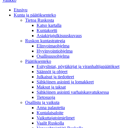
Valikko
Etusivu
Kunta ja päätöksenteko
Tietoa Ruskosta
Katso kartalla
Kuntakortti
Asiakirjajulkisuuskuvaus
Ruskon kuntastrategia
Elinvoimaohjelma
Hyvinvointiohjelma
Osallisuusohjelma
Päätöksenteko
Esityslistat, pöytäkirjat ja viranhaltijapäätökset
Säännöt ja ohjeet
Julkaisut ja tiedotteet
Sähköinen asiointi ja lomakkeet
Maksut ja taksat
Sähköinen asiointi varhaiskasvatuksessa
Tietosuoja
Osallistu ja vaikuta
Anna palautetta
Kuntalaisaloite
Vaikuttajatoimielimet
Vaalit Ruskolla