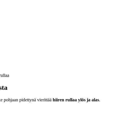
sta
ke pohjaan pidettynä vierittää
hiiren rullaa ylös ja alas
.