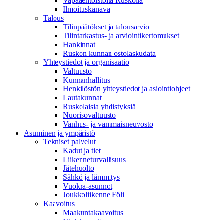
Vapaaehtoistöitä Ruskolla
Ilmoituskanava
Talous
Tilinpäätökset ja talousarvio
Tilintarkastus- ja arviointikertomukset
Hankinnat
Ruskon kunnan ostolaskudata
Yhteystiedot ja organisaatio
Valtuusto
Kunnanhallitus
Henkilöstön yhteystiedot ja asiointiohjeet
Lautakunnat
Ruskolaisia yhdistyksiä
Nuorisovaltuusto
Vanhus- ja vammaisneuvosto
Asuminen ja ympäristö
Tekniset palvelut
Kadut ja tiet
Liikenneturvallisuus
Jätehuolto
Sähkö ja lämmitys
Vuokra-asunnot
Joukkoliikenne Föli
Kaavoitus
Maakuntakaavoitus