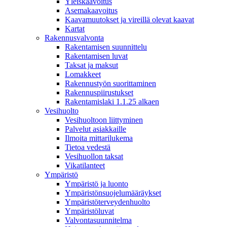
Yleiskaavoitus
Asemakaavoitus
Kaavamuutokset ja vireillä olevat kaavat
Kartat
Rakennusvalvonta
Rakentamisen suunnittelu
Rakentamisen luvat
Taksat ja maksut
Lomakkeet
Rakennustyön suorittaminen
Rakennuspiirustukset
Rakentamislaki 1.1.25 alkaen
Vesihuolto
Vesihuoltoon liittyminen
Palvelut asiakkaille
Ilmoita mittarilukema
Tietoa vedestä
Vesihuollon taksat
Vikatilanteet
Ympäristö
Ympäristö ja luonto
Ympäristönsuojelumääräykset
Ympäristöterveydenhuolto
Ympäristöluvat
Valvontasuunnitelma