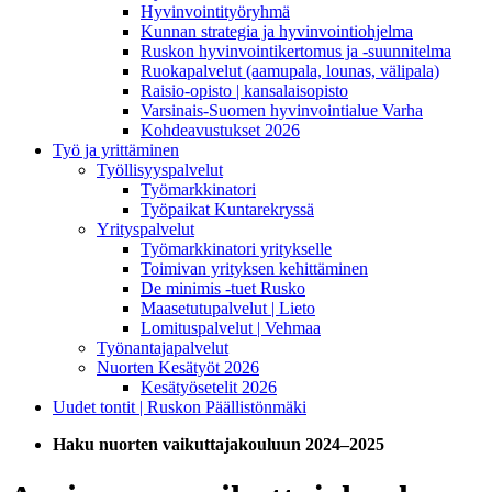
Hyvinvointityöryhmä
Kunnan strategia ja hyvinvointiohjelma
Ruskon hyvinvointikertomus ja -suunnitelma
Ruokapalvelut (aamupala, lounas, välipala)
Raisio-opisto | kansalaisopisto
Varsinais-Suomen hyvinvointialue Varha
Kohdeavustukset 2026
Työ ja yrittäminen
Työllisyyspalvelut
Työmarkkinatori
Työpaikat Kuntarekryssä
Yrityspalvelut
Työmarkkinatori yritykselle
Toimivan yrityksen kehittäminen
De minimis -tuet Rusko
Maasetutupalvelut | Lieto
Lomituspalvelut | Vehmaa
Työnantajapalvelut
Nuorten Kesätyöt 2026
Kesätyösetelit 2026
Uudet tontit | Ruskon Päällistönmäki
Haku nuorten vaikuttajakouluun 2024–2025