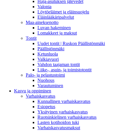
Haja-asutuksen jätevedet
Valonia
Löytöeläimet ja eläinsuojelu
Eläinlääkäripalvelut
Maa-aineksenotto
Luvan hakeminen
Lomakkeet ja maksut
Tontit
Uudet tontit | Ruskon Päällistönmäki
Päällistönmäki
Ketunluola
Valkiavuori
Vahdon taajaman tontit
Liike-, asuin- ja toimistotontit
Palo- ja pelastustoimi
Nuohous
Varautuminen
Kasvu ja oppiminen
Varhaiskasvatus
Kunnallinen varhaiskasvatus
Esiopetus
Yksityinen varhaiskasvatus
Ruotsinkielinen varhaiskasvatus
Lasten kotihoidon tuki
Varhaiskasvatusmaksut