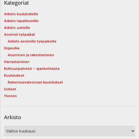
Kategoriat
Arkisto kuulutuksille
Arkisto tapahtumille
Arkisto uutisille
Avoimet työpaikat
Arkisto avoimille työpaikoille
Digisulka
Asuminen ja rakentaminen
Harrastaminen
Kulttuuripalvelut – ajankohtaista
Kuulutukset
Rakennusvalvonnan kuulutukset
Uutiset
Yleinen
Arkisto
Arkisto