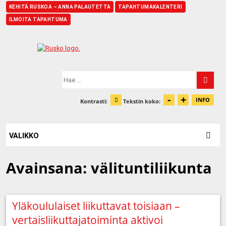
KEHITÄ RUSKOA – ANNA PALAUTETTA
TAPAHTUMAKALENTERI
ILMOITA TAPAHTUMA
Etusivu
Hae:
-
+
Pienennä t
Suurenn
INFO
Kontrasti:
Tekstin koko:
Tiet
Muuta kontrastia
VALIKKO
Avainsana:
välituntiliikunta
Yläkoululaiset liikuttavat toisiaan –
vertaisliikuttajatoiminta aktivoi