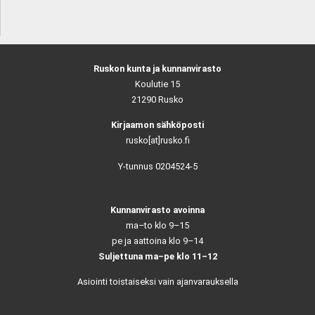
Ruskon kunta ja kunnanvirasto
Koulutie 15
21290 Rusko
Kirjaamon sähköposti
rusko[at]rusko.fi
Y-tunnus 0204524-5
Kunnanvirasto avoinna
ma–to klo 9–15
pe ja aattoina klo 9–14
Suljettuna ma–pe klo 11–12
Asiointi toistaiseksi vain ajanvarauksella