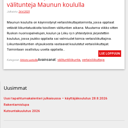
välitunteja Maunun koululla
Julkaistu:
24.4.2025
Maunun koululla on käynnistynyt vertaisliikuttajatoiminta, jossa oppilaat
vetävät liikuntatuokioita toisilleen välituntien aikana. Muutama viikko sitten
Ruskon nuorisopalvelujen, koulun ja Liiku ry:n yhteistyönä järjestettiin
koulutus, jossa joukko oppilaita sai valmiudet toimia vertaisliikuttajina.
Liikuntavälituntien ohjauksesta vastaavat koulutetut vertaisliikuttajat.
Toimintaan osallistuu useita oppilaita…
LUE LOPPUUN
Avainsanat:
,
välituntiliikunta
vertaisliikuttaja
Kategoriat:
Arkisto uutisille
Uusimmat
Uusi tapahtumakalenteri julkaisussa – käyttäjäkoulutus 28.8.2026
Rakentamislupa
Kutsuntakuulutus 2026