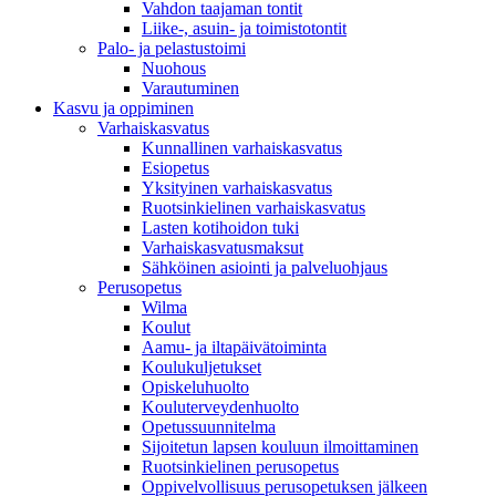
Vahdon taajaman tontit
Liike-, asuin- ja toimistotontit
Palo- ja pelastustoimi
Nuohous
Varautuminen
Kasvu ja oppiminen
Varhaiskasvatus
Kunnallinen varhaiskasvatus
Esiopetus
Yksityinen varhaiskasvatus
Ruotsinkielinen varhaiskasvatus
Lasten kotihoidon tuki
Varhaiskasvatusmaksut
Sähköinen asiointi ja palveluohjaus
Perusopetus
Wilma
Koulut
Aamu- ja iltapäivätoiminta
Koulukuljetukset
Opiskeluhuolto
Kouluterveydenhuolto
Opetussuunnitelma
Sijoitetun lapsen kouluun ilmoittaminen
Ruotsinkielinen perusopetus
Oppivelvollisuus perusopetuksen jälkeen