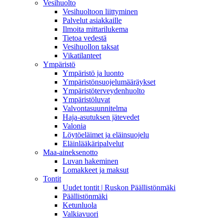
Vesihuolto
Vesihuoltoon liittyminen
Palvelut asiakkaille
Ilmoita mittarilukema
Tietoa vedestä
Vesihuollon taksat
Vikatilanteet
Ympäristö
Ympäristö ja luonto
Ympäristönsuojelumääräykset
Ympäristöterveydenhuolto
Ympäristöluvat
Valvontasuunnitelma
Haja-asutuksen jätevedet
Valonia
Löytöeläimet ja eläinsuojelu
Eläinlääkäripalvelut
Maa-aineksenotto
Luvan hakeminen
Lomakkeet ja maksut
Tontit
Uudet tontit | Ruskon Päällistönmäki
Päällistönmäki
Ketunluola
Valkiavuori