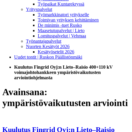
Työpaikat Kuntarekryssä
Yrityspalvelut
Työmarkkinatori yritykselle
Toimivan yrityksen kehittäminen
De minimis -tuet Rusko
Maasetutupalvelut | Lieto
Lomituspalvelut | Vehmaa
Työnantajapalvelut
Nuorten Kesätyöt 2026
Kesätyösetelit 2026
Uudet tontit | Ruskon Päällistönmäki
Kuulutus Fingrid Oyj:n Lieto–Raisio 400+110 kV
voimajohtohankkeen ympäristövaikutusten
arviointiohjelmasta
Avainsana:
ympäristövaikutusten arviointi
Kuulutus Fingrid Oyj:n Lieto–Raisio