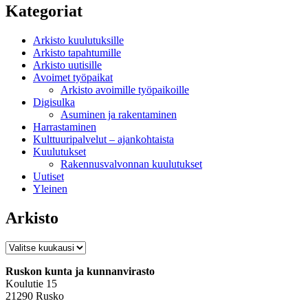
Kategoriat
Arkisto kuulutuksille
Arkisto tapahtumille
Arkisto uutisille
Avoimet työpaikat
Arkisto avoimille työpaikoille
Digisulka
Asuminen ja rakentaminen
Harrastaminen
Kulttuuripalvelut – ajankohtaista
Kuulutukset
Rakennusvalvonnan kuulutukset
Uutiset
Yleinen
Arkisto
Arkisto
Ruskon kunta ja kunnanvirasto
Koulutie 15
21290 Rusko