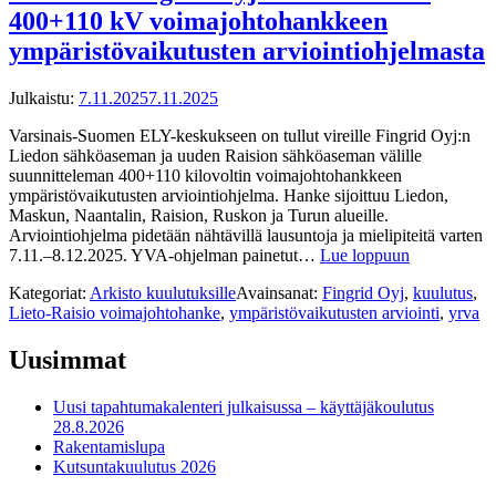
400+110 kV voimajohtohankkeen
ympäristövaikutusten arviointiohjelmasta
Julkaistu:
7.11.2025
7.11.2025
Varsinais-Suomen ELY-keskukseen on tullut vireille Fingrid Oyj:n
Liedon sähköaseman ja uuden Raision sähköaseman välille
suunnitteleman 400+110 kilovoltin voimajohtohankkeen
ympäristövaikutusten arviointiohjelma. Hanke sijoittuu Liedon,
Maskun, Naantalin, Raision, Ruskon ja Turun alueille.
Arviointiohjelma pidetään nähtävillä lausuntoja ja mielipiteitä varten
7.11.–8.12.2025. YVA-ohjelman painetut…
Lue loppuun
Kategoriat:
Arkisto kuulutuksille
Avainsanat:
Fingrid Oyj
,
kuulutus
,
Lieto-Raisio voimajohtohanke
,
ympäristövaikutusten arviointi
,
yrva
Uusimmat
Uusi tapahtumakalenteri julkaisussa – käyttäjäkoulutus
28.8.2026
Rakentamislupa
Kutsuntakuulutus 2026