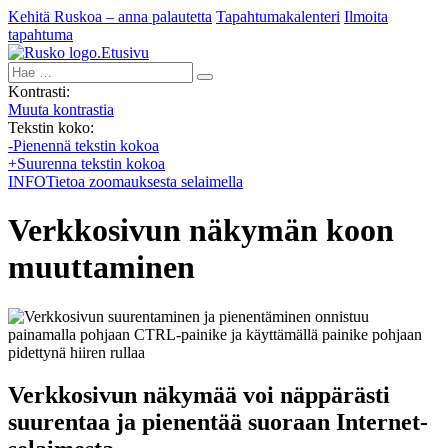
Kehitä Ruskoa – anna palautetta
Tapahtumakalenteri
Ilmoita
tapahtuma
Etusivu
Hae:
Kontrasti:
Muuta kontrastia
Tekstin koko:
-
Pienennä tekstin kokoa
+
Suurenna tekstin kokoa
INFO
Tietoa zoomauksesta selaimella
Verkkosivun näkymän koon
muuttaminen
Verkkosivun näkymää voi näppärästi
suurentaa ja pienentää suoraan Internet-