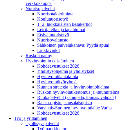
verkkokauppa
Nuorisopalvelut
Nuorisotalotoiminta
Koulunuorisotyö
1.-2. luokkalaisten kesäkerhot
Leirit, retket ja tapahtumat
Etsivä nuorisotyö
Nuorisovaltuusto
Sähköinen palvelukanava: Pyydä apua!
Linkkivinkit
Ruskon nanny
Hyvinvoinnin edistäminen
Kohdeavustukset 2026
Yhdistysohjelma ja yhdistykset
Hyvinvointilautakunta
Hyvinvointityöryhmä
Kunnan strategia ja hyvinvointiohjelma
Ruskon hyvinvointikertomus ja -suunnitelma
Ruokapalvelut (aamupala, lounas, välipala)
Raisio-opisto | kansalaisopisto
Varsinais-Suomen hyvinvointialue Varha
Kohdeavustukset 2026
Työ ja yrittäminen
Työllisyyspalvelut
Työmarkkinatori