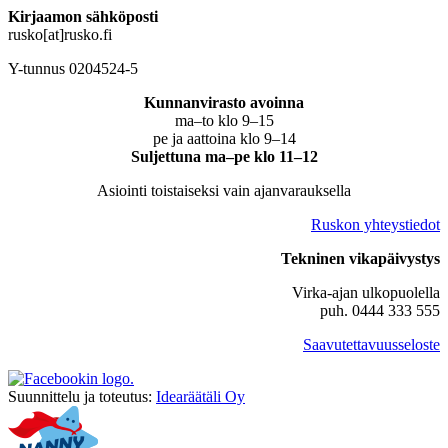
Kirjaamon sähköposti
rusko[at]rusko.fi
Y-tunnus 0204524-5
Kunnanvirasto avoinna
ma–to klo 9–15
pe ja aattoina klo 9–14
Suljettuna ma–pe klo 11–12
Asiointi toistaiseksi vain ajanvarauksella
Ruskon yhteystiedot
Tekninen vikapäivystys
Virka-ajan ulkopuolella
puh. 0444 333 555
Saavutettavuusseloste
Suunnittelu ja toteutus:
Idearäätäli Oy