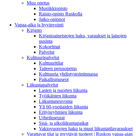
Muu opetus
Musiikkiopisto
Raisio-opisto Ruskolla
Jatko-opinnot
Vapaa-aika ja hyvinvointi
Kirjasto
Kirjastoaineistojen haku, varaukset ja lainojen
uusinta
Kokoelmat
Palvelut
Kulttuuripalvelut
Kulttuuritilat
Taiteen perusopetus
Kulttuuria yhdistystoiminnassa
Paikallismuseot
Liikuntapalvelut
Lasten ja nuorten liikunta
Työikäisten liikunta
Liikuntaneuvonta
Yli 60-vuotiaiden liikunta
Erityisryhmien liikunta
Urheiluseurat
Sisä- ja ulkoliikuntapaikat
Vakiovuorojen haku ja muut liikuntatilavaraukset
Varattavat tilat ja myytävät tuotteet | Ruskon vapaa-ajan