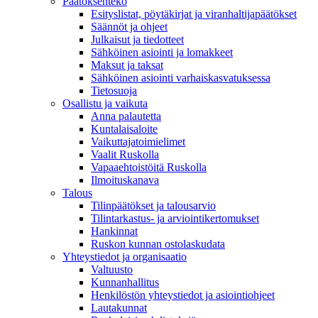
Päätöksenteko
Esityslistat, pöytäkirjat ja viranhaltijapäätökset
Säännöt ja ohjeet
Julkaisut ja tiedotteet
Sähköinen asiointi ja lomakkeet
Maksut ja taksat
Sähköinen asiointi varhaiskasvatuksessa
Tietosuoja
Osallistu ja vaikuta
Anna palautetta
Kuntalaisaloite
Vaikuttajatoimielimet
Vaalit Ruskolla
Vapaaehtoistöitä Ruskolla
Ilmoituskanava
Talous
Tilinpäätökset ja talousarvio
Tilintarkastus- ja arviointikertomukset
Hankinnat
Ruskon kunnan ostolaskudata
Yhteystiedot ja organisaatio
Valtuusto
Kunnanhallitus
Henkilöstön yhteystiedot ja asiointiohjeet
Lautakunnat