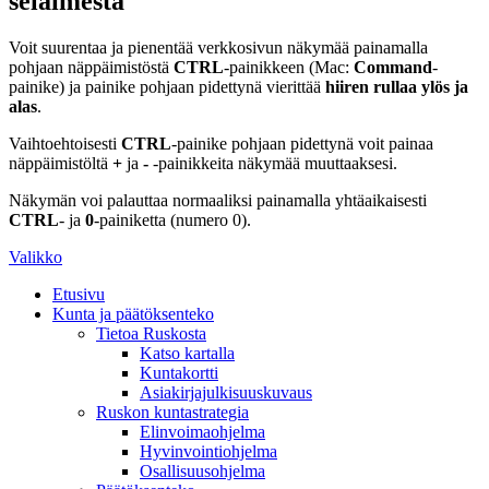
selaimesta
Voit suurentaa ja pienentää verkkosivun näkymää painamalla
pohjaan näppäimistöstä
CTRL
-painikkeen (Mac:
Command
-
painike) ja painike pohjaan pidettynä vierittää
hiiren rullaa ylös ja
alas
.
Vaihtoehtoisesti
CTRL
-painike pohjaan pidettynä voit painaa
näppäimistöltä
+
ja
-
-painikkeita näkymää muuttaaksesi.
Näkymän voi palauttaa normaaliksi painamalla yhtäaikaisesti
CTRL
- ja
0
-painiketta (numero 0).
Valikko
Etusivu
Kunta ja päätöksenteko
Tietoa Ruskosta
Katso kartalla
Kuntakortti
Asiakirjajulkisuuskuvaus
Ruskon kuntastrategia
Elinvoimaohjelma
Hyvinvointiohjelma
Osallisuusohjelma