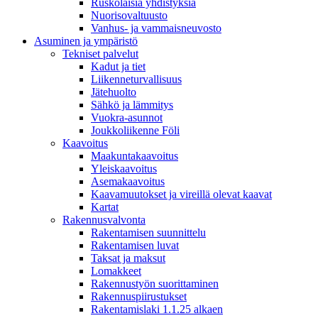
Ruskolaisia yhdistyksiä
Nuorisovaltuusto
Vanhus- ja vammaisneuvosto
Asuminen ja ympäristö
Tekniset palvelut
Kadut ja tiet
Liikenneturvallisuus
Jätehuolto
Sähkö ja lämmitys
Vuokra-asunnot
Joukkoliikenne Föli
Kaavoitus
Maakuntakaavoitus
Yleiskaavoitus
Asemakaavoitus
Kaavamuutokset ja vireillä olevat kaavat
Kartat
Rakennusvalvonta
Rakentamisen suunnittelu
Rakentamisen luvat
Taksat ja maksut
Lomakkeet
Rakennustyön suorittaminen
Rakennuspiirustukset
Rakentamislaki 1.1.25 alkaen