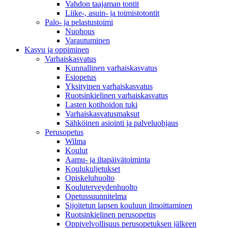
Vahdon taajaman tontit
Liike-, asuin- ja toimistotontit
Palo- ja pelastustoimi
Nuohous
Varautuminen
Kasvu ja oppiminen
Varhaiskasvatus
Kunnallinen varhaiskasvatus
Esiopetus
Yksityinen varhaiskasvatus
Ruotsinkielinen varhaiskasvatus
Lasten kotihoidon tuki
Varhaiskasvatusmaksut
Sähköinen asiointi ja palveluohjaus
Perusopetus
Wilma
Koulut
Aamu- ja iltapäivätoiminta
Koulukuljetukset
Opiskeluhuolto
Kouluterveydenhuolto
Opetussuunnitelma
Sijoitetun lapsen kouluun ilmoittaminen
Ruotsinkielinen perusopetus
Oppivelvollisuus perusopetuksen jälkeen