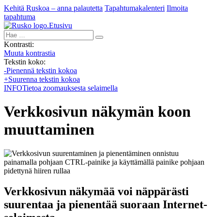
Kehitä Ruskoa – anna palautetta
Tapahtumakalenteri
Ilmoita
tapahtuma
Etusivu
Hae:
Kontrasti:
Muuta kontrastia
Tekstin koko:
-
Pienennä tekstin kokoa
+
Suurenna tekstin kokoa
INFO
Tietoa zoomauksesta selaimella
Verkkosivun näkymän koon
muuttaminen
Verkkosivun näkymää voi näppärästi
suurentaa ja pienentää suoraan Internet-