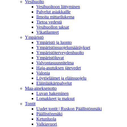
Vesihuolto
Vesihuoltoon liittyminen
Palvelut asiakkaille
Ilmoita mittarilukema
Tietoa vedestä
Vesihuollon taksat
Vikatilanteet
Ympäristö
Ympäristö ja luonto
Ympäristönsuojelumääräykset
Ympäristöterveydenhuolto
Ympäristöluvat
Valvontasuunnitelma
Haja-asutuksen jätevedet
Valonia
Löytöeläimet ja eläinsuojelu
Eläinlääkäripalvelut
Maa-aineksenotto
Luvan hakeminen
Lomakkeet ja maksut
Tontit
Uudet tontit | Ruskon Päällistönmäki
Päällistönmäki
Ketunluola
Valkiavuori