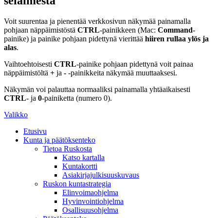
selaimesta
Voit suurentaa ja pienentää verkkosivun näkymää painamalla
pohjaan näppäimistöstä
CTRL
-painikkeen (Mac:
Command
-
painike) ja painike pohjaan pidettynä vierittää
hiiren rullaa ylös ja
alas
.
Vaihtoehtoisesti
CTRL
-painike pohjaan pidettynä voit painaa
näppäimistöltä
+
ja
-
-painikkeita näkymää muuttaaksesi.
Näkymän voi palauttaa normaaliksi painamalla yhtäaikaisesti
CTRL
- ja
0
-painiketta (numero 0).
Valikko
Etusivu
Kunta ja päätöksenteko
Tietoa Ruskosta
Katso kartalla
Kuntakortti
Asiakirjajulkisuuskuvaus
Ruskon kuntastrategia
Elinvoimaohjelma
Hyvinvointiohjelma
Osallisuusohjelma