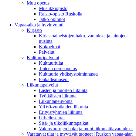
Muu opetus
Musiikkiopisto
Raisio-opisto Ruskolla
Jatko-opinnot
Vapaa-aika ja hyvinvointi
Kirjasto
Kirjastoaineistojen haku, varaukset ja lainojen
uusinta
Kokoelmat
Palvelut
Kulttuuripalvelut
Kulttuuritilat
Taiteen perusopetus
Kulttuuria yhdistystoiminnassa
Paikallismuseot
Liikuntapalvelut
Lasten ja nuorten liikunta
Työikäisten liikunta
Liikuntaneuvonta
Yli 60-vuotiaiden liikunta
Erityisryhmien liikunta
Urheiluseurat
Sisä- ja ulkoliikuntapaikat
Vakiovuorojen haku ja muut liikuntatilavaraukset
Varattavat tilat ja myytävät tuotteet | Ruskon vapaa-ajan