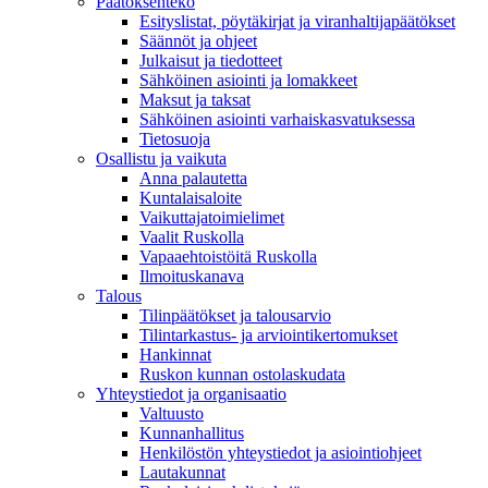
Päätöksenteko
Esityslistat, pöytäkirjat ja viranhaltijapäätökset
Säännöt ja ohjeet
Julkaisut ja tiedotteet
Sähköinen asiointi ja lomakkeet
Maksut ja taksat
Sähköinen asiointi varhaiskasvatuksessa
Tietosuoja
Osallistu ja vaikuta
Anna palautetta
Kuntalaisaloite
Vaikuttajatoimielimet
Vaalit Ruskolla
Vapaaehtoistöitä Ruskolla
Ilmoituskanava
Talous
Tilinpäätökset ja talousarvio
Tilintarkastus- ja arviointikertomukset
Hankinnat
Ruskon kunnan ostolaskudata
Yhteystiedot ja organisaatio
Valtuusto
Kunnanhallitus
Henkilöstön yhteystiedot ja asiointiohjeet
Lautakunnat