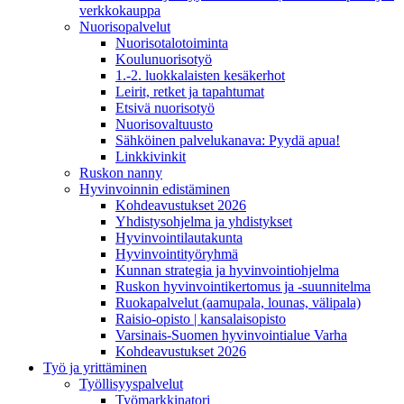
verkkokauppa
Nuorisopalvelut
Nuorisotalotoiminta
Koulunuorisotyö
1.-2. luokkalaisten kesäkerhot
Leirit, retket ja tapahtumat
Etsivä nuorisotyö
Nuorisovaltuusto
Sähköinen palvelukanava: Pyydä apua!
Linkkivinkit
Ruskon nanny
Hyvinvoinnin edistäminen
Kohdeavustukset 2026
Yhdistysohjelma ja yhdistykset
Hyvinvointilautakunta
Hyvinvointityöryhmä
Kunnan strategia ja hyvinvointiohjelma
Ruskon hyvinvointikertomus ja -suunnitelma
Ruokapalvelut (aamupala, lounas, välipala)
Raisio-opisto | kansalaisopisto
Varsinais-Suomen hyvinvointialue Varha
Kohdeavustukset 2026
Työ ja yrittäminen
Työllisyyspalvelut
Työmarkkinatori