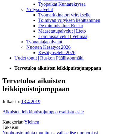
Työpaikat Kuntarekryssä
Yrityspalvelut
Työmarkkinatori yritykselle
Toimivan yrityksen kehittäminen
De minimis -tuet Rusko
Maasetutupalvelut | Lieto
Lomituspalvelut | Vehmaa
Työnantajapalvelut
Nuorten Kesätyöt 2026
Kesätyösetelit 2026
Uudet tontit | Ruskon Päällistönmäki
Tervetuloa aikuisten leikkipuistojumppaan
Tervetuloa aikuisten
leikkipuistojumppaan
Julkaistu:
13.4.2019
Aikuisten leikkipuistojumppa osallistu esite
Kategoriat:
Yleinen
Takaisin
Artikkelien
Nuohoustoiminta muuttuu – valitse itse nuohoojasi