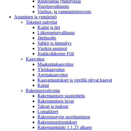
Ruskolaisia yhdistyksiä
Nuorisovaltuusto
Vanhus- ja vammaisneuvosto
Asuminen ja ympäristö
Tekniset palvelut
Kadut ja tiet
Liikenneturvallisuus
Jätehuolto
Sähkö ja lämmitys
Vuokra-asunnot
Joukkoliikenne Föli
Kaavoitus
Maakuntakaavoitus
Yleiskaavoitus
Asemakaavoitus
Kaavamuutokset ja vireillä olevat kaavat
Kartat
Rakennusvalvonta
Rakentamisen suunnittelu
Rakentamisen luvat
Taksat ja maksut
Lomakkeet
Rakennustyön suorittaminen
Rakennuspiirustukset
Rakentamislaki 1.1.25 alkaen