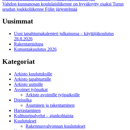
Vahdon kunnanosan koululaisliikenne on hyväksytty osaksi Turun
selaus
seudun joukkoliikenne Fölin järjestelmää
Uusimmat
Uusi tapahtumakalenteri julkaisussa – käyttäjäkoulutus
28.8.2026
Rakentamislupa
Kutsuntakuulutus 2026
Kategoriat
Arkisto kuulutuksille
Arkisto tapahtumille
Arkisto uutisille
Avoimet työpaikat
Arkisto avoimille työpaikoille
Digisulka
Asuminen ja rakentaminen
Harrastaminen
Kulttuuripalvelut – ajankohtaista
Kuulutukset
Rakennusvalvonnan kuulutukset