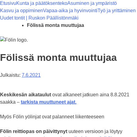
Etusivu
Kunta ja päätöksenteko
Asuminen ja ympäristö
Kasvu ja oppiminen
Vapaa-aika ja hyvinvointi
Työ ja yrittäminen
Uudet tontit | Ruskon Päällistönmäki
Fölissä monta muuttujaa
Fölissä monta muuttujaa
Julkaistu:
7.6.2021
Keskikesän aikataulut
ovat alkaneet jatkuen aina 8.8.2021
saakka –
tarkista muuttuneet ajat.
Myös Fölin yölinjat ovat palanneet liikenteeseen
Fölin reittiopas on päivittynyt
uuteen versioon ja löytyy