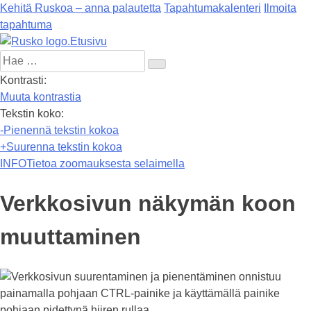
Kehitä Ruskoa – anna palautetta
Tapahtumakalenteri
Ilmoita
tapahtuma
Etusivu
Hae:
Kontrasti:
Muuta kontrastia
Tekstin koko:
-
Pienennä tekstin kokoa
+
Suurenna tekstin kokoa
INFO
Tietoa zoomauksesta selaimella
Verkkosivun näkymän koon
muuttaminen