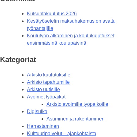
Kutsuntakuulutus 2026
Kesätyösetelin maksuhakemus on avattu
työnantajille
Koulutyön alkaminen ja koulukuljetukset
ensimmäisinä koulupäivinä
Kategoriat
Arkisto kuulutuksille
Arkisto tapahtumille
Arkisto uutisille
Avoimet työpaikat
Arkisto avoimille työpaikoille
Digisulka
Asuminen ja rakentaminen
Harrastaminen
Kulttuuripalvelut – ajankohtaista