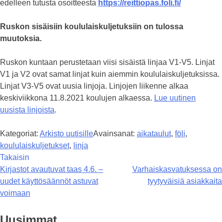
edelleen tutusta osoitteesta
https://reittiopas.foli.fi/
Ruskon sisäisiin koululaiskuljetuksiin on tulossa
muutoksia.
Ruskon kuntaan perustetaan viisi sisäistä linjaa V1-V5. Linjat
V1 ja V2 ovat samat linjat kuin aiemmin koululaiskuljetuksissa.
Linjat V3-V5 ovat uusia linjoja. Linjojen liikenne alkaa
keskiviikkona 11.8.2021 koulujen alkaessa.
Lue uutinen
uusista linjoista
.
Kategoriat:
Arkisto uutisille
Avainsanat:
aikataulut
,
föli
,
koululaiskuljetukset
,
linja
Takaisin
Artikkelien
Kirjastot avautuvat taas 4.6. –
Varhaiskasvatuksessa on
uudet käyttösäännöt astuvat
tyytyväisiä asiakkaita
selaus
voimaan
Uusimmat