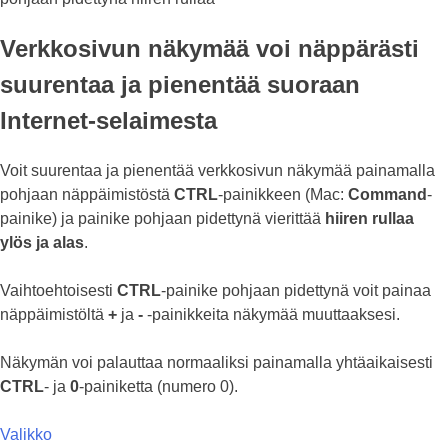
Verkkosivun näkymää voi näppärästi
suurentaa ja pienentää suoraan
Internet-selaimesta
Voit suurentaa ja pienentää verkkosivun näkymää painamalla
pohjaan näppäimistöstä
CTRL
-painikkeen (Mac:
Command
-
painike) ja painike pohjaan pidettynä vierittää
hiiren rullaa
ylös ja alas
.
Vaihtoehtoisesti
CTRL
-painike pohjaan pidettynä voit painaa
näppäimistöltä
+
ja
-
-painikkeita näkymää muuttaaksesi.
Näkymän voi palauttaa normaaliksi painamalla yhtäaikaisesti
CTRL
- ja
0
-painiketta (numero 0).
Valikko