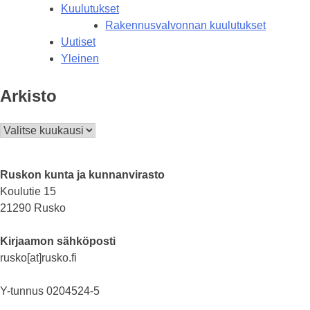
Kuulutukset
Rakennusvalvonnan kuulutukset
Uutiset
Yleinen
Arkisto
Arkisto
Ruskon kunta ja kunnanvirasto
Koulutie 15
21290 Rusko
Kirjaamon sähköposti
rusko[at]rusko.fi
Y-tunnus 0204524-5