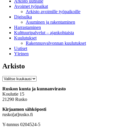
Arkisto uutisille
Avoimet työpaikat
Arkisto avoimille työpaikoille
Digisulka
Asuminen ja rakentaminen
Harrastaminen
Kulttuuripalvelut – ajankohtaista
Kuulutukset
Rakennusvalvonnan kuulutukset
Uutiset
Yleinen
Arkisto
Arkisto
Ruskon kunta ja kunnanvirasto
Koulutie 15
21290 Rusko
Kirjaamon sähköposti
rusko[at]rusko.fi
Y-tunnus 0204524-5