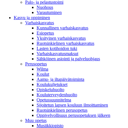
Palo- ja pelastustoimi
Nuohous
Varautuminen
Kasvu ja oppiminen
Varhaiskasvatus
Kunnallinen varhaiskasvatus
Esiopetus
Yksityinen varhaiskasvatus
Ruotsinkielinen varhaiskasvatus
Lasten kotihoidon tuki
Varhaiskasvatusmaksut
Sähköinen asiointi ja palveluohjaus
Perusopetus
Wilma
Koulut
Aamu- ja iltapäivätoiminta
Koulukuljetukset
Opiskeluhuolto
Kouluterveydenhuolto
Opetussuunnitelma
Sijoitetun lapsen kouluun ilmoittaminen
Ruotsinkielinen perusopetus
Oppivelvollisuus perusopetuksen jälkeen
Muu opetus
Musiikkiopisto