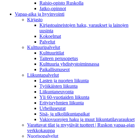
Raisio-opisto Ruskolla
Jatko-opinnot
Vapaa-aika ja hyvinvointi
Kirjasto
Kirjastoaineistojen haku, varaukset ja lainojen
uusinta
Kokoelmat
Palvelut
Kulttuuripalvelut
Kulttuuritilat
Taiteen perusopetus
Kulttuuria yhdistystoiminnassa
Paikallismuseot
Liikuntapalvelut
Lasten ja nuorten liikunta
Työikäisten liikunta
Liikuntaneuvonta
Yli 60-vuotiaiden liikunta
Erityisryhmien liikunta
Urheiluseurat
Sisä- ja ulkoliikuntapaikat
Vakiovuorojen haku ja muut liikuntatilavaraukset
Varattavat tilat ja myytävät tuotteet | Ruskon vapaa-ajan
verkkokauppa
Nuorisopalvelut