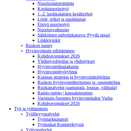
Nuorisotalotoiminta
Koulunuorisotyö
1.-2. luokkalaisten kesäkerhot
Leirit, retket ja tapahtumat
Etsivä nuorisotyö
Nuorisovaltuusto
Sähköinen palvelukanava: Pyydä apua!
Linkkivinkit
Ruskon nanny
Hyvinvoinnin edistäminen
Kohdeavustukset 2026
Yhdistysohjelma ja yhdistykset
Hyvinvointilautakunta
Hyvinvointityöryhmä
Kunnan strategia ja hyvinvointiohjelma
Ruskon hyvinvointikertomus ja -suunnitelma
Ruokapalvelut (aamupala, lounas, välipala)
Raisio-opisto | kansalaisopisto
Varsinais-Suomen hyvinvointialue Varha
Kohdeavustukset 2026
Työ ja yrittäminen
Työllisyyspalvelut
Työmarkkinatori
Työpaikat Kuntarekryssä
Yrityspalvelut