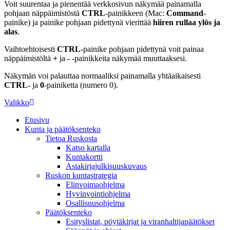
Voit suurentaa ja pienentää verkkosivun näkymää painamalla
pohjaan näppäimistöstä
CTRL
-painikkeen (Mac:
Command
-
painike) ja painike pohjaan pidettynä vierittää
hiiren rullaa ylös ja
alas
.
Vaihtoehtoisesti
CTRL
-painike pohjaan pidettynä voit painaa
näppäimistöltä
+
ja
-
-painikkeita näkymää muuttaaksesi.
Näkymän voi palauttaa normaaliksi painamalla yhtäaikaisesti
CTRL
- ja
0
-painiketta (numero 0).
Valikko
Etusivu
Kunta ja päätöksenteko
Tietoa Ruskosta
Katso kartalla
Kuntakortti
Asiakirjajulkisuuskuvaus
Ruskon kuntastrategia
Elinvoimaohjelma
Hyvinvointiohjelma
Osallisuusohjelma
Päätöksenteko
Esityslistat, pöytäkirjat ja viranhaltijapäätökset