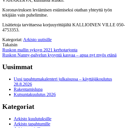
VÄHÄKERVA, kunnassa Rusko.
Koronaviruksen leviämisen estämiseksi otathan yhteyttä työn
tekijään vain puhelimitse.
Lisätietoja tarvittaessa korjuuyrittäjältä KALLIOINEN VILLE 050-
4753353.
Kategoriat:
Arkisto uutisille
Takaisin
Artikkelien
Ruskon mallin syksyn 2021 kerhotarjonta
Ruskon Nanny-palvelun kysyntä kasvaa – apua nyt myös etänä
selaus
Uusimmat
Uusi tapahtumakalenteri julkaisussa – käyttäjäkoulutus
28.8.2026
Rakentamislupa
Kutsuntakuulutus 2026
Kategoriat
Arkisto kuulutuksille
Arkisto tapahtumille