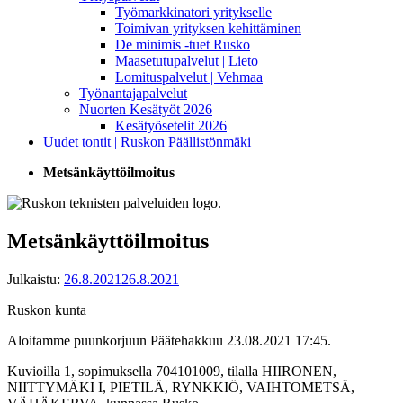
Työmarkkinatori yritykselle
Toimivan yrityksen kehittäminen
De minimis -tuet Rusko
Maasetutupalvelut | Lieto
Lomituspalvelut | Vehmaa
Työnantajapalvelut
Nuorten Kesätyöt 2026
Kesätyösetelit 2026
Uudet tontit | Ruskon Päällistönmäki
Metsänkäyttöilmoitus
Metsänkäyttöilmoitus
Julkaistu:
26.8.2021
26.8.2021
Ruskon kunta
Aloitamme puunkorjuun Päätehakkuu 23.08.2021 17:45.
Kuvioilla 1, sopimuksella 704101009, tilalla HIIRONEN,
NIITTYMÄKI I, PIETILÄ, RYNKKIÖ, VAIHTOMETSÄ,