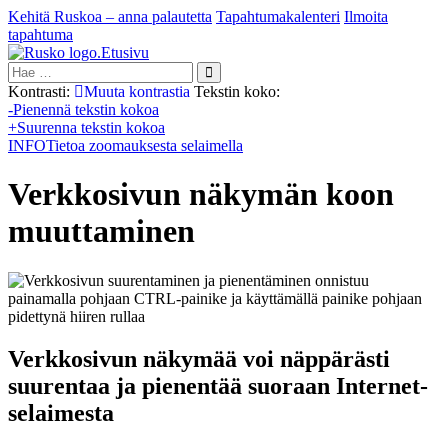
Kehitä Ruskoa – anna palautetta
Tapahtumakalenteri
Ilmoita
tapahtuma
Etusivu
Hae:
Kontrasti:
Muuta kontrastia
Tekstin koko:
-
Pienennä tekstin kokoa
+
Suurenna tekstin kokoa
INFO
Tietoa zoomauksesta selaimella
Verkkosivun näkymän koon
muuttaminen
Verkkosivun näkymää voi näppärästi
suurentaa ja pienentää suoraan Internet-
selaimesta