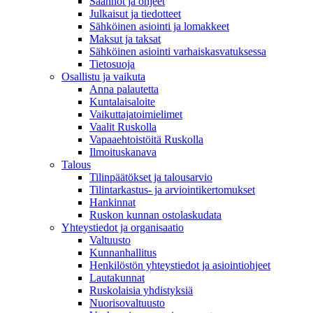
Säännöt ja ohjeet
Julkaisut ja tiedotteet
Sähköinen asiointi ja lomakkeet
Maksut ja taksat
Sähköinen asiointi varhaiskasvatuksessa
Tietosuoja
Osallistu ja vaikuta
Anna palautetta
Kuntalaisaloite
Vaikuttajatoimielimet
Vaalit Ruskolla
Vapaaehtoistöitä Ruskolla
Ilmoituskanava
Talous
Tilinpäätökset ja talousarvio
Tilintarkastus- ja arviointikertomukset
Hankinnat
Ruskon kunnan ostolaskudata
Yhteystiedot ja organisaatio
Valtuusto
Kunnanhallitus
Henkilöstön yhteystiedot ja asiointiohjeet
Lautakunnat
Ruskolaisia yhdistyksiä
Nuorisovaltuusto