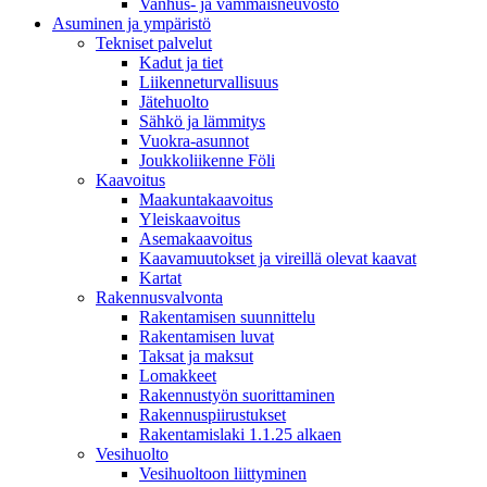
Vanhus- ja vammaisneuvosto
Asuminen ja ympäristö
Tekniset palvelut
Kadut ja tiet
Liikenneturvallisuus
Jätehuolto
Sähkö ja lämmitys
Vuokra-asunnot
Joukkoliikenne Föli
Kaavoitus
Maakuntakaavoitus
Yleiskaavoitus
Asemakaavoitus
Kaavamuutokset ja vireillä olevat kaavat
Kartat
Rakennusvalvonta
Rakentamisen suunnittelu
Rakentamisen luvat
Taksat ja maksut
Lomakkeet
Rakennustyön suorittaminen
Rakennuspiirustukset
Rakentamislaki 1.1.25 alkaen
Vesihuolto
Vesihuoltoon liittyminen