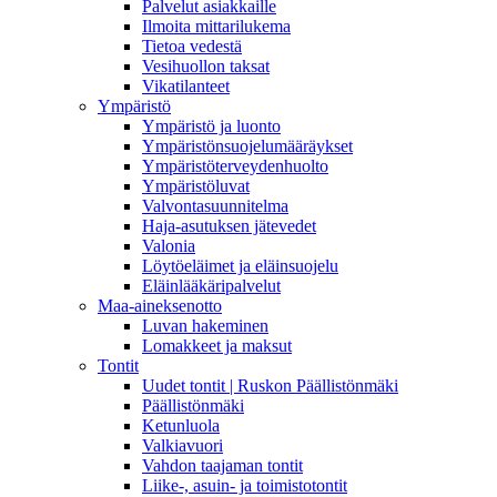
Palvelut asiakkaille
Ilmoita mittarilukema
Tietoa vedestä
Vesihuollon taksat
Vikatilanteet
Ympäristö
Ympäristö ja luonto
Ympäristönsuojelumääräykset
Ympäristöterveydenhuolto
Ympäristöluvat
Valvontasuunnitelma
Haja-asutuksen jätevedet
Valonia
Löytöeläimet ja eläinsuojelu
Eläinlääkäripalvelut
Maa-aineksenotto
Luvan hakeminen
Lomakkeet ja maksut
Tontit
Uudet tontit | Ruskon Päällistönmäki
Päällistönmäki
Ketunluola
Valkiavuori
Vahdon taajaman tontit
Liike-, asuin- ja toimistotontit