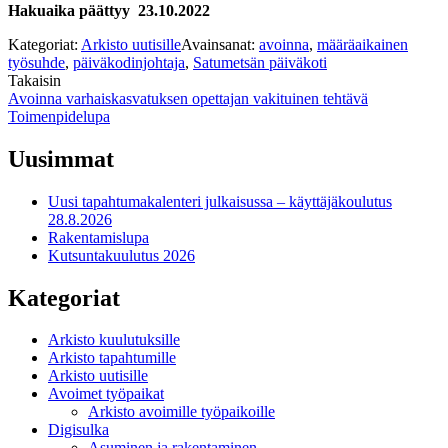
Hakuaika päättyy
23.10.2022
Kategoriat:
Arkisto uutisille
Avainsanat:
avoinna
,
määräaikainen
työsuhde
,
päiväkodinjohtaja
,
Satumetsän päiväkoti
Takaisin
Artikkelien
Avoinna varhaiskasvatuksen opettajan vakituinen tehtävä
Toimenpidelupa
selaus
Uusimmat
Uusi tapahtumakalenteri julkaisussa – käyttäjäkoulutus
28.8.2026
Rakentamislupa
Kutsuntakuulutus 2026
Kategoriat
Arkisto kuulutuksille
Arkisto tapahtumille
Arkisto uutisille
Avoimet työpaikat
Arkisto avoimille työpaikoille
Digisulka
Asuminen ja rakentaminen