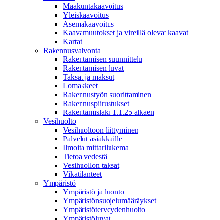
Maakuntakaavoitus
Yleiskaavoitus
Asemakaavoitus
Kaavamuutokset ja vireillä olevat kaavat
Kartat
Rakennusvalvonta
Rakentamisen suunnittelu
Rakentamisen luvat
Taksat ja maksut
Lomakkeet
Rakennustyön suorittaminen
Rakennuspiirustukset
Rakentamislaki 1.1.25 alkaen
Vesihuolto
Vesihuoltoon liittyminen
Palvelut asiakkaille
Ilmoita mittarilukema
Tietoa vedestä
Vesihuollon taksat
Vikatilanteet
Ympäristö
Ympäristö ja luonto
Ympäristönsuojelumääräykset
Ympäristöterveydenhuolto
Ympäristöluvat