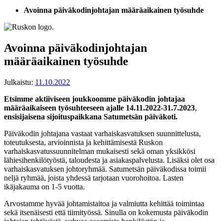
Avoinna päiväkodinjohtajan määräaikainen työsuhde
Avoinna päiväkodinjohtajan
määräaikainen työsuhde
Julkaistu:
11.10.2022
Etsimme aktiiviseen joukkoomme päiväkodin johtajaa
määräaikaiseen työsuhteeseen ajalle 14.11.2022-31.7.2023
,
ensisijaisena sijoituspaikkana Satumetsän päiväkoti.
Päiväkodin johtajana vastaat varhaiskasvatuksen suunnittelusta,
toteutuksesta, arvioinnista ja kehittämisestä Ruskon
varhaiskasvatussuunnitelman mukaisesti sekä oman yksikkösi
lähiesihenkilötyöstä, taloudesta ja asiakaspalvelusta. Lisäksi olet osa
varhaiskasvatuksen johtoryhmää. Satumetsän päiväkodissa toimii
neljä ryhmää, joista yhdessä tarjotaan vuorohoitoa. Lasten
ikäjakauma on 1-5 vuotta.
Arvostamme hyvää johtamistaitoa ja valmiutta kehittää toimintaa
sekä itsenäisesti että tiimityössä. Sinulla on kokemusta päiväkodin