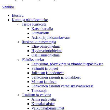
Valikko
Etusivu
Kunta ja päätöksenteko
Tietoa Ruskosta
Katso kartalla
Kuntakortti
Asiakirjajulkisuuskuvaus
Ruskon kuntastrategia
Elinvoimaohjelma
Hyvinvointiohjelma
Osallisuusohjelma
Päätöksenteko
Esityslistat, pöytäkirjat ja viranhaltijapäätökset
Säännöt ja ohjeet
Julkaisut ja tiedotteet
Sähköinen asiointi ja lomakkeet
Maksut ja taksat
Sähköinen asiointi varhaiskasvatuksessa
Tietosuoja
Osallistu ja vaikuta
Anna palautetta
Kuntalaisaloite
Vaikuttajatoimielimet