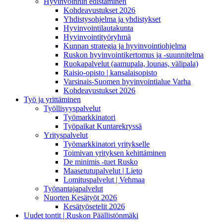
Hyvinvoinnin edistäminen
Kohdeavustukset 2026
Yhdistysohjelma ja yhdistykset
Hyvinvointilautakunta
Hyvinvointityöryhmä
Kunnan strategia ja hyvinvointiohjelma
Ruskon hyvinvointikertomus ja -suunnitelma
Ruokapalvelut (aamupala, lounas, välipala)
Raisio-opisto | kansalaisopisto
Varsinais-Suomen hyvinvointialue Varha
Kohdeavustukset 2026
Työ ja yrittäminen
Työllisyyspalvelut
Työmarkkinatori
Työpaikat Kuntarekryssä
Yrityspalvelut
Työmarkkinatori yritykselle
Toimivan yrityksen kehittäminen
De minimis -tuet Rusko
Maasetutupalvelut | Lieto
Lomituspalvelut | Vehmaa
Työnantajapalvelut
Nuorten Kesätyöt 2026
Kesätyösetelit 2026
Uudet tontit | Ruskon Päällistönmäki