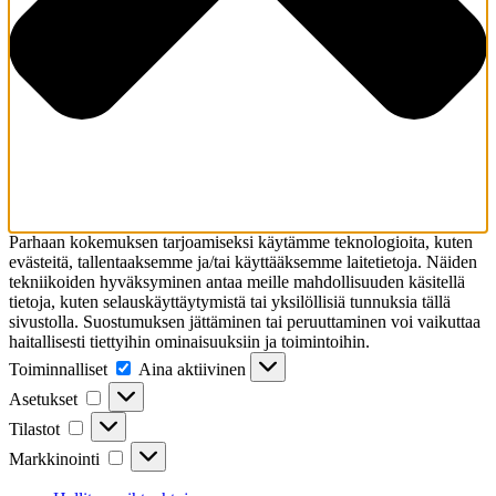
Parhaan kokemuksen tarjoamiseksi käytämme teknologioita, kuten
evästeitä, tallentaaksemme ja/tai käyttääksemme laitetietoja. Näiden
tekniikoiden hyväksyminen antaa meille mahdollisuuden käsitellä
tietoja, kuten selauskäyttäytymistä tai yksilöllisiä tunnuksia tällä
sivustolla. Suostumuksen jättäminen tai peruuttaminen voi vaikuttaa
haitallisesti tiettyihin ominaisuuksiin ja toimintoihin.
Toiminnalliset
Toiminnalliset
Aina aktiivinen
Asetukset
Asetukset
Tilastot
Tilastot
Markkinointi
Markkinointi