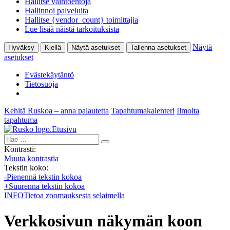
Hallitse vaihtoehtoja
Hallinnoi palveluita
Hallitse {vendor_count} toimittajia
Lue lisää näistä tarkoituksista
Näytä
Hyväksy
Kiellä
Näytä asetukset
Tallenna asetukset
asetukset
Evästekäytäntö
Tietosuoja
Kehitä Ruskoa – anna palautetta
Tapahtumakalenteri
Ilmoita
tapahtuma
Etusivu
Hae:
Kontrasti:
Muuta kontrastia
Tekstin koko:
-
Pienennä tekstin kokoa
+
Suurenna tekstin kokoa
INFO
Tietoa zoomauksesta selaimella
Verkkosivun näkymän koon