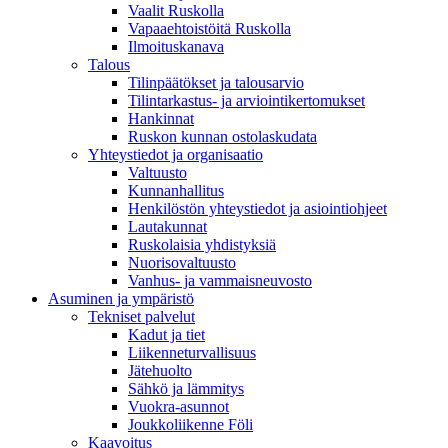
Vaalit Ruskolla
Vapaaehtoistöitä Ruskolla
Ilmoituskanava
Talous
Tilinpäätökset ja talousarvio
Tilintarkastus- ja arviointikertomukset
Hankinnat
Ruskon kunnan ostolaskudata
Yhteystiedot ja organisaatio
Valtuusto
Kunnanhallitus
Henkilöstön yhteystiedot ja asiointiohjeet
Lautakunnat
Ruskolaisia yhdistyksiä
Nuorisovaltuusto
Vanhus- ja vammaisneuvosto
Asuminen ja ympäristö
Tekniset palvelut
Kadut ja tiet
Liikenneturvallisuus
Jätehuolto
Sähkö ja lämmitys
Vuokra-asunnot
Joukkoliikenne Föli
Kaavoitus