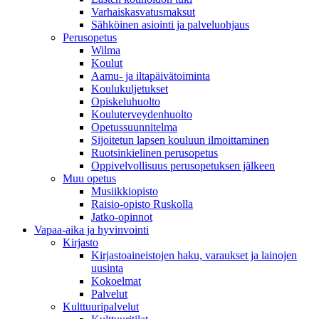
Varhaiskasvatusmaksut
Sähköinen asiointi ja palveluohjaus
Perusopetus
Wilma
Koulut
Aamu- ja iltapäivätoiminta
Koulukuljetukset
Opiskeluhuolto
Kouluterveydenhuolto
Opetussuunnitelma
Sijoitetun lapsen kouluun ilmoittaminen
Ruotsinkielinen perusopetus
Oppivelvollisuus perusopetuksen jälkeen
Muu opetus
Musiikkiopisto
Raisio-opisto Ruskolla
Jatko-opinnot
Vapaa-aika ja hyvinvointi
Kirjasto
Kirjastoaineistojen haku, varaukset ja lainojen
uusinta
Kokoelmat
Palvelut
Kulttuuripalvelut