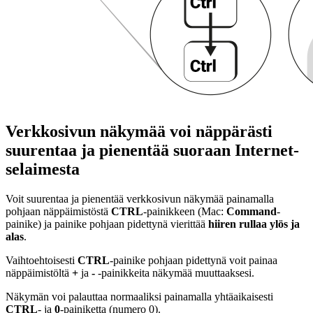
Verkkosivun näkymää voi näppärästi
suurentaa ja pienentää suoraan Internet-
selaimesta
Voit suurentaa ja pienentää verkkosivun näkymää painamalla
pohjaan näppäimistöstä
CTRL
-painikkeen (Mac:
Command
-
painike) ja painike pohjaan pidettynä vierittää
hiiren rullaa ylös ja
alas
.
Vaihtoehtoisesti
CTRL
-painike pohjaan pidettynä voit painaa
näppäimistöltä
+
ja
-
-painikkeita näkymää muuttaaksesi.
Näkymän voi palauttaa normaaliksi painamalla yhtäaikaisesti
CTRL
- ja
0
-painiketta (numero 0).