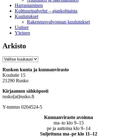
Harrastaminen
Kulttuuripalvelut – ajankohtaista
Kuulutukset
Rakennusvalvonnan kuulutukset
Uutiset
Yleinen
Arkisto
Arkisto
Ruskon kunta ja kunnanvirasto
Koulutie 15
21290 Rusko
Kirjaamon sähköposti
rusko[at]rusko.fi
Y-tunnus 0204524-5
Kunnanvirasto avoinna
ma–to klo 9–15
pe ja aattoina klo 9–14
Suljettuna ma–pe klo 11–12