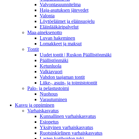
Valvontasuunnitelma
Haja-asutuksen jätevedet
Valonia
Löytöeläimet ja eläinsuojelu
Eläinlääkäripalvelut
Maa-aineksenotto
Luvan hakeminen
Lomakkeet ja maksut
Tontit
Uudet tontit | Ruskon Päällistönmäki
Päällistönmäki
Ketunluola
Valkiavuori
Vahdon taajaman tontit
Liike-, asuin- ja toimistotontit
Palo- ja pelastustoimi
Nuohous
Varautuminen
Kasvu ja oppiminen
Varhaiskasvatus
Kunnallinen varhaiskasvatus
Esiopetus
Yksityinen varhaiskasvatus
Ruotsinkielinen varhaiskasvatus
Lasten kotihoidon tuki