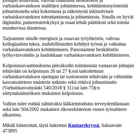
johtajan tehtävästä, vahvaa osaamista henkilöstön ja
varhaiskasvatuksen sisältöjen johtamisessa, kehittämismyönteistä
johtamisotetta sekä kokemusta ja näkemystä inklusiivisen
varhaiskasvatuksen toteuttamisesta ja johtamisesta. Sinulla on hyvät
digitaidot, paineensietokykyä ja osaat tehdä päätöksiä sekä toimia
muuttuvissa tilanteissa.
Tarjoamme sinulle energisen ja osaavan työyhteisön, vahvaa
kollegiaalista tukea, mahdollisuuden kehittyä työssä ja vaikuttaa
varhaiskasvatuksen kehittämiseen. Panostamme henkilöstön
työhyvinvointiin ja laadukkaan varhaiskasvatuksen kehittämiseen.
Kelpoisuusvaatimuksena päiväkodin toiminnasta vastaavan johtajan
tehtävään on kelpoisuus 26 tai 27 §:ssä tarkoitettuun
varhaiskasvatuksen opettajan tai sosionomin tehtävään ja vähintään
kasvatustieteen maisterin tutkinto sekä riittävä johtamistaito
(Varhaiskasvatuslaki 540/2018 § 31) tai lain 75§:n
siirtymäsäännöksen mukainen kelpoisuus.
Valitun tulee esittää nähtäväksi lääkärintodistus terveydentilastaan
sekä lain 504/2002 mukainen rikosrekisteriote ennen työsuhteen
alkamista.
Mikäli kiinnostuit, täytä hakemus
Kuntarekryssä
, hakuavain
473895