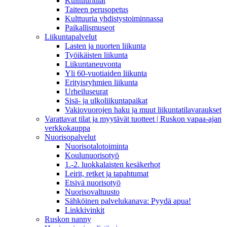
Kulttuuritilat
Taiteen perusopetus
Kulttuuria yhdistystoiminnassa
Paikallismuseot
Liikuntapalvelut
Lasten ja nuorten liikunta
Työikäisten liikunta
Liikuntaneuvonta
Yli 60-vuotiaiden liikunta
Erityisryhmien liikunta
Urheiluseurat
Sisä- ja ulkoliikuntapaikat
Vakiovuorojen haku ja muut liikuntatilavaraukset
Varattavat tilat ja myytävät tuotteet | Ruskon vapaa-ajan
verkkokauppa
Nuorisopalvelut
Nuorisotalotoiminta
Koulunuorisotyö
1.-2. luokkalaisten kesäkerhot
Leirit, retket ja tapahtumat
Etsivä nuorisotyö
Nuorisovaltuusto
Sähköinen palvelukanava: Pyydä apua!
Linkkivinkit
Ruskon nanny